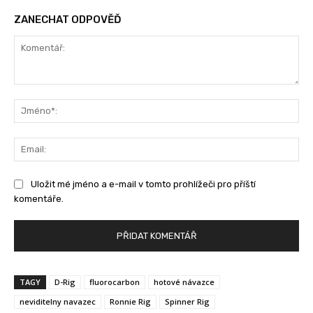
ZANECHAT ODPOVĚĎ
Komentář:
Jm
Ema
Uložit mé jméno a e-mail v tomto prohlížeči pro příští
komentáře.
TAGY
D-Rig
fluorocarbon
hotové návazce
neviditelny navazec
Ronnie Rig
Spinner Rig