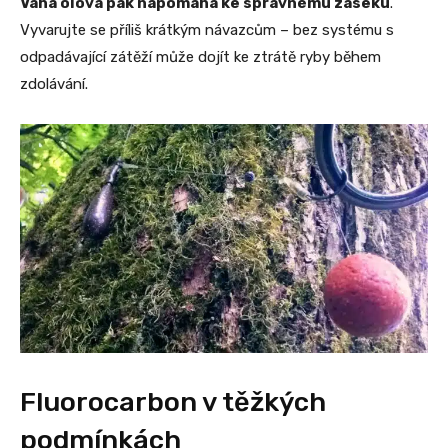
Váha olova pak napomáhá ke správnému záseku
.
Vyvarujte se příliš krátkým návazcům – bez systému s
odpadávající zátěží může dojít ke ztrátě ryby během
zdolávání.
Fluorocarbon v těžkých
podmínkách