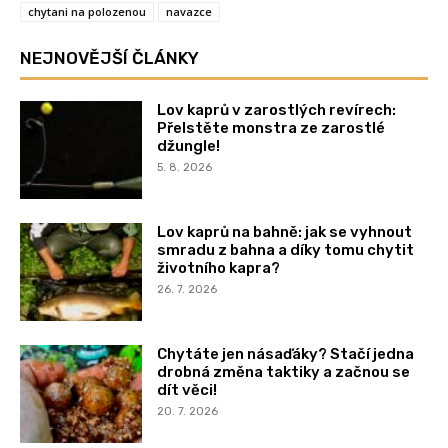
chytani na polozenou
navazce
NEJNOVĚJŠÍ ČLÁNKY
Lov kaprů v zarostlých revírech:
Přelstěte monstra ze zarostlé
džungle!
5. 8. 2026
Lov kaprů na bahně: jak se vyhnout
smradu z bahna a díky tomu chytit
životního kapra?
26. 7. 2026
Chytáte jen násaďáky? Stačí jedna
drobná změna taktiky a začnou se
dít věci!
20. 7. 2026