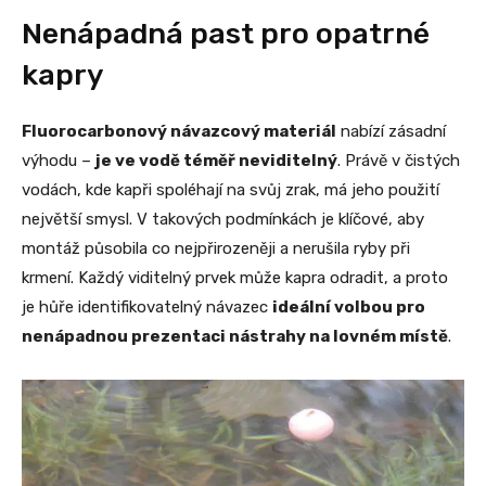
Nenápadná past pro opatrné
kapry
Fluorocarbonový návazcový materiál
nabízí zásadní
výhodu –
je ve vodě téměř neviditelný
. Právě v čistých
vodách, kde kapři spoléhají na svůj zrak, má jeho použití
největší smysl. V takových podmínkách je klíčové, aby
montáž působila co nejpřirozeněji a nerušila ryby při
krmení. Každý viditelný prvek může kapra odradit, a proto
je hůře identifikovatelný návazec
ideální volbou pro
nenápadnou prezentaci nástrahy na lovném místě
.