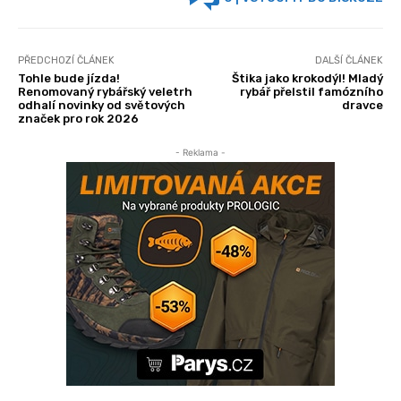
PŘEDCHOZÍ ČLÁNEK
DALŠÍ ČLÁNEK
Tohle bude jízda!
Štika jako krokodýl! Mladý
Renomovaný rybářský veletrh
rybář přelstil famózního
odhalí novinky od světových
dravce
značek pro rok 2026
- Reklama -