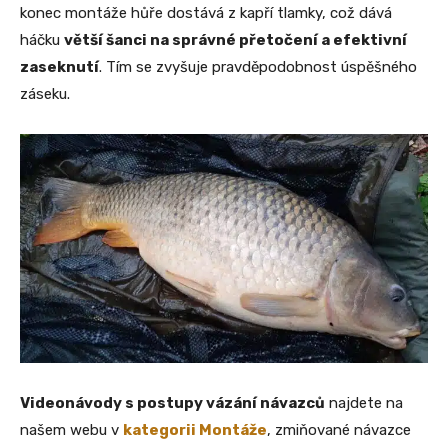
konec montáže hůře dostává z kapří tlamky, což dává
háčku
větší šanci na správné přetočení a efektivní
zaseknutí
. Tím se zvyšuje pravděpodobnost úspěšného
záseku.
Videonávody s postupy vázání návazců
najdete na
našem webu v
kategorii Montáže
, zmiňované návazce