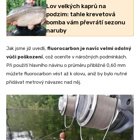
Lov velkých kaprů na
podzim: tahle krevetová
bomba vám převrátí sezonu
naruby
Jak jsme již uvedli,
fluorocarbon je navíc velmi odolný
vůči poškození
, což oceníte v náročných podmínkách.
Při použití hlavního návinu o průměru přibližně 0,60 mm
můžete fluorocarbon vést až k olovu, aniž by bylo nutné
přidávat metrový návazec nad něj.