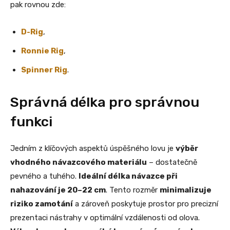
pak rovnou zde:
D-Rig
,
Ronnie Rig
,
Spinner Rig
.
Správná délka pro správnou
funkci
Jedním z klíčových aspektů úspěšného lovu je
výběr
vhodného návazcového materiálu
– dostatečně
pevného a tuhého.
Ideální délka návazce při
nahazování je 20–22 cm
. Tento rozměr
minimalizuje
riziko zamotání
a zároveň poskytuje prostor pro precizní
prezentaci nástrahy v optimální vzdálenosti od olova.