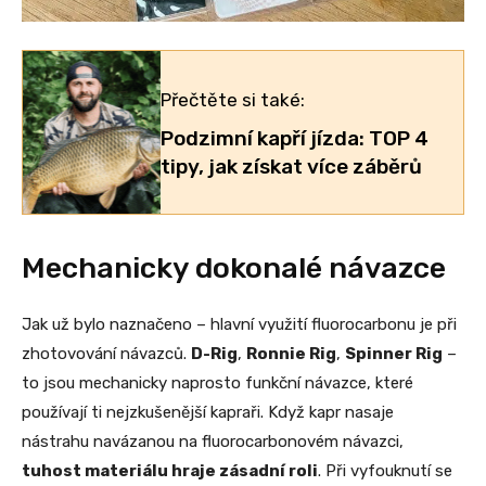
Přečtěte si také:
Podzimní kapří jízda: TOP 4
tipy, jak získat více záběrů
Mechanicky dokonalé návazce
Jak už bylo naznačeno – hlavní využití fluorocarbonu je při
zhotovování návazců.
D-Rig
,
Ronnie Rig
,
Spinner Rig
–
to jsou mechanicky naprosto funkční návazce, které
používají ti nejzkušenější kapraři. Když kapr nasaje
nástrahu navázanou na fluorocarbonovém návazci,
tuhost materiálu hraje zásadní roli
. Při vyfouknutí se