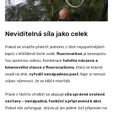
Neviditelná síla jako celek
Pokud se snažíte přelstít jednoho z těch nejopatrnějších
kaprů v křišťálově čisté vodě,
fluorocarbon
je bezesporu
tou správnou volbou. Kombinace
tuhého návazce a
kmenového vlasce z fluorocarbonu
, který se krásně
usadí na dně,
vytváří nenápadnou past
. Kapr si nemusí
vůbec všimnout, že se blíží k montáži.
Právě v těchto chvílích se ukazuje
síla správně zvolené
sestavy – nenápadná, funkční a připravená k akci
.
Pokud vše zafunguje, zbývá už jen jediné: být připraven na