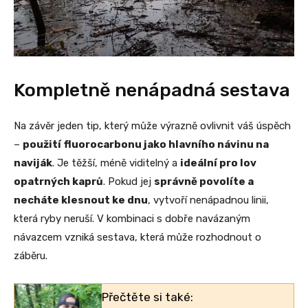
Kompletně nenápadná sestava
Na závěr jeden tip, který může výrazně ovlivnit váš úspěch
–
použití
fluorocarbonu jako hlavního návinu na
naviják
. Je těžší, méně viditelný a
ideální pro lov
opatrných kaprů
. Pokud jej
správně povolíte a
necháte klesnout ke dnu
, vytvoří nenápadnou linii,
která ryby neruší. V kombinaci s dobře navázaným
návazcem vzniká sestava, která může rozhodnout o
záběru.
Přečtěte si také: