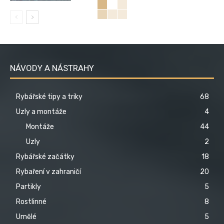
NÁVODY A NÁSTRAHY
Rybářské tipy a triky
68
Uzly a montáže
4
Montáže
44
Uzly
2
Rybářské začátky
18
Rybaření v zahraničí
20
Partikly
5
Rostlinné
8
Umělé
5