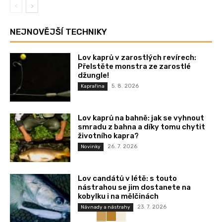
NEJNOVĚJŠÍ TECHNIKY
Lov kaprů v zarostlých revírech:
Přelstěte monstra ze zarostlé
džungle!
5. 8. 2026
Kaprařina
Lov kaprů na bahně: jak se vyhnout
smradu z bahna a díky tomu chytit
životního kapra?
26. 7. 2026
Novinky
Lov candátů v létě: s touto
nástrahou se jim dostanete na
kobylku i na mělčinách
23. 7. 2026
Návnady a nástrahy