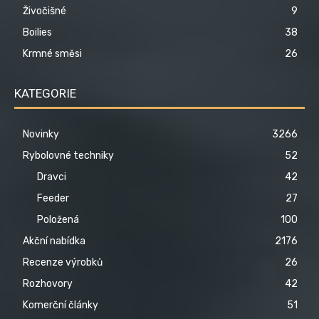
Živočišné
9
Boilies
38
Krmné směsi
26
KATEGORIE
Novinky
3266
Rybolovné techniky
52
Dravci
42
Feeder
27
Položená
100
Akční nabídka
2176
Recenze výrobků
26
Rozhovory
42
Komerční články
51