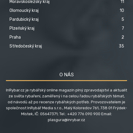
Moravskoslezský kraj
11
Olomoucký kraj
10
Pardubický kraj
5
Plzeňský kraj
7
Praha
2
Středočeský kraj
35
O NÁS
InRybar.cz je rybářský online magazín plný zpravodajství a aktualit
ze světa rybaření, zaměřený i na celou řadou rybářských témat,
od návodů až po recenze rybářských potřeb. Provozovatelem je
společnost InRybář Media s.r.o., Malý Koloredov 761, 738 01 Frýdek-
Místek, IČ: 05647371; Tel.: +420 776 090 900 Email:
plasgura@inrybar.cz