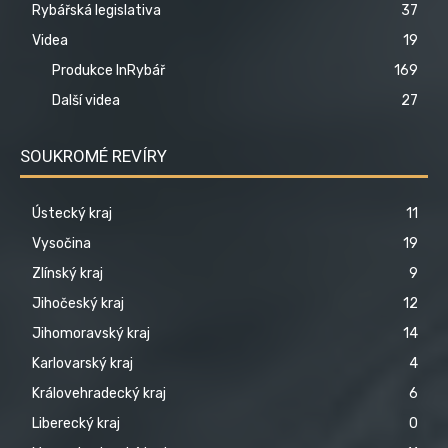
Rybářská legislativa
37
Videa
19
Produkce InRybář
169
Další videa
27
SOUKROMÉ REVÍRY
Ústecký kraj
11
Vysočina
19
Zlínský kraj
9
Jihočeský kraj
12
Jihomoravský kraj
14
Karlovarský kraj
4
Královehradecký kraj
6
Liberecký kraj
0