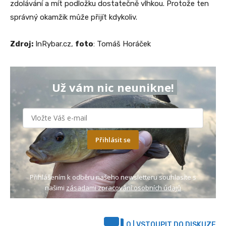
zdolávání a mít podložku dostatečně vlhkou. Protože ten
správný okamžik může přijít kdykoliv.
Zdroj:
InRybar.cz
,
foto
: Tomáš Horáček
Už vám nic neunikne!
Přihlásit se
Přihlášením k odběru našeho newsletteru souhlasíte s
našimi
zásadami zpracování osobních údajů
0
| VSTOUPIT DO DISKUZE