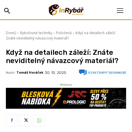
Domů
Rybolovné techniky
Položená
Když na detailech záleží:
Znáte neviditelný návazcový materiál?
Když na detailech záleží: Znáte
neviditelný návazcový materiál?
Autor:
Tomáš Horáček
30. 10. 2025
0
| VSTOUPIT DO DISKUZE
- Reklama -