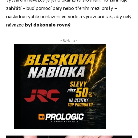
vytváření návazce je jeho okamžité srovnání. To zahrnuje
zahřátí – buď pomocí páry nebo třením mezi prsty –
následné rychlé ochlazení ve vodě a vyrovnání tak, aby celý
návazec
byl dokonale rovný
.
- Reklama -