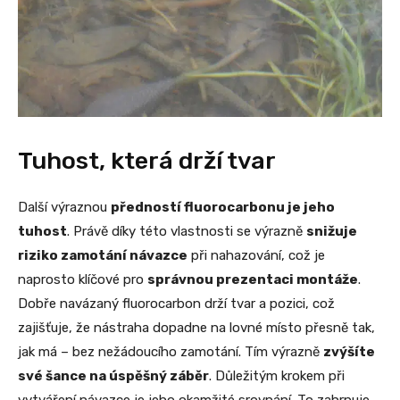
Tuhost, která drží tvar
Další výraznou
předností fluorocarbonu je jeho
tuhost
. Právě díky této vlastnosti se výrazně
snižuje
riziko zamotání návazce
při nahazování, což je
naprosto klíčové pro
správnou prezentaci montáže
.
Dobře navázaný fluorocarbon drží tvar a pozici, což
zajišťuje, že nástraha dopadne na lovné místo přesně tak,
jak má – bez nežádoucího zamotání. Tím výrazně
zvýšíte
své šance na úspěšný záběr
. Důležitým krokem při