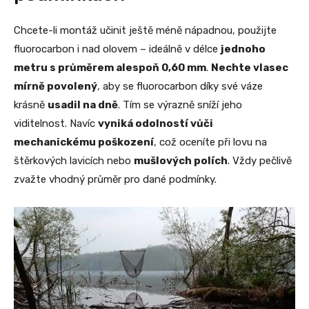
Chcete-li montáž učinit ještě méně nápadnou, použijte
fluorocarbon i nad olovem – ideálně v délce
jednoho
metru s průměrem alespoň 0,60 mm
.
Nechte vlasec
mírně povolený
, aby se fluorocarbon díky své váze
krásně
usadil na dně
. Tím se výrazně sníží jeho
viditelnost. Navíc
vyniká odolností vůči
mechanickému poškození
, což oceníte při lovu na
štěrkových lavicích nebo
mušlových polích
. Vždy pečlivě
zvažte vhodný průměr pro dané podmínky.