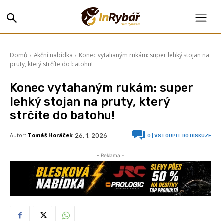
Domů
Akční nabídka
Konec vytahaným rukám: super lehký stojan na
pruty, který strčíte do batohu!
Konec vytahaným rukám: super
lehký stojan na pruty, který
strčíte do batohu!
Autor:
Tomáš Horáček
26. 1. 2026
0
| VSTOUPIT DO DISKUZE
- Reklama -