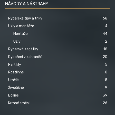
NÁVODY A NÁSTRAHY
Rybářské tipy a triky
68
Uzly a montáže
4
Montáže
44
Uzly
2
Rybářské začátky
18
Rybaření v zahraničí
20
Partikly
5
Rostlinné
8
Umělé
5
Živočišné
9
Boilies
39
Krmné směsi
26