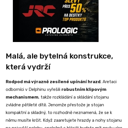
Malá, ale bytelná konstrukce,
která vydrží
Rodpod má výrazně zesílené upínání hrazd
. Aretaci
odborníci v Delphinu vyřešili
robustním klipovým
mechanismem
, takže rozkládání a skládání stojanu
zvládne pětileté dítě. Jenomže přestože je stojan
kompaktní a skladný, to rozhodně neznamená, že se k
němu musíte krčit. Když zaaretujete hrazdy a nohy stojanu
na nejvyšší polohu, společně s hlásiči budete mít pruty více