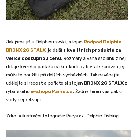
Jak jsme již u Delphinu zvyklí, stojan
Rodpod Delphin
BRONX 2G STALX
je další z
kvalitních produktů za
velice dostupnou cenu
. Rozměry a váha stojanu z něj
dělají skvělého parťáka na krátkodobý lov, ale zároveň jej
můžete použít i při delších vycházkách. Tak neváhejte,
udělejte si radost a pořiďte si stojan
BRONX 2G STALX
z
rybářského
e-shopu Parys.cz
. Žádný terén vás pak u
vody nepřekvapí.
Zdroj a ilustrační fotografie: Parys.cz, Delphin Fishing