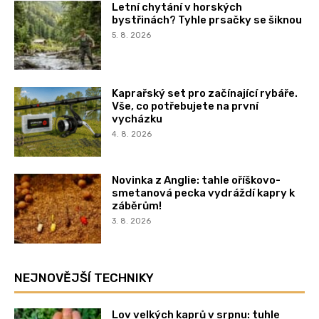
Letní chytání v horských
bystřinách? Tyhle prsačky se šiknou
5. 8. 2026
Kaprařský set pro začínající rybáře.
Vše, co potřebujete na první
vycházku
4. 8. 2026
Novinka z Anglie: tahle oříškovo-
smetanová pecka vydráždí kapry k
záběrům!
3. 8. 2026
NEJNOVĚJŠÍ TECHNIKY
Lov velkých kaprů v srpnu: tuhle