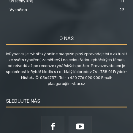
Ústecký kraj
11
Vysočina
19
O NÁS
InRybar.cz je rybářský online magazín plný zpravodajství a aktualit
ze světa rybaření, zaměřený i na celou řadou rybářských témat,
od návodů až po recenze rybářských potřeb. Provozovatelem je
společnost InRybář Media s.r.o., Malý Koloredov 761, 738 01 Frýdek-
Místek, IČ: 05647371; Tel.: +420 776 090 900 Email:
plasgura@inrybar.cz
SLEDUJTE NÁS