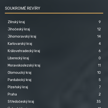
SOUKROMÉ REVÍRY
Zlínský kraj
9
Jihočeský kraj
12
Jihomoravský kraj
14
Karlovarský kraj
4
Královehradecký kraj
6
Liberecký kraj
0
Moravskoslezský kraj
11
Olomoucký kraj
10
Pardubický kraj
5
Plzeňský kraj
7
Praha
2
Středočeský kraj
35