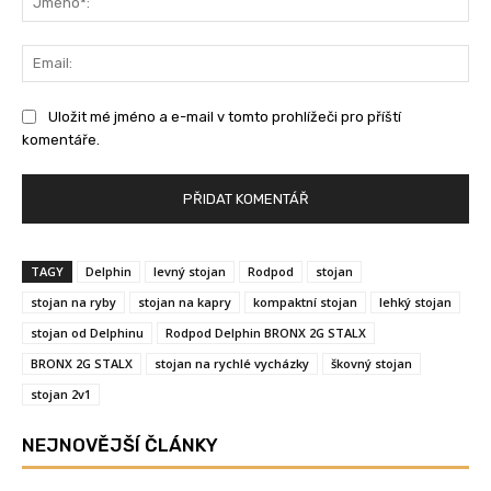
Ema
Uložit mé jméno a e-mail v tomto prohlížeči pro příští
komentáře.
TAGY
Delphin
levný stojan
Rodpod
stojan
stojan na ryby
stojan na kapry
kompaktní stojan
lehký stojan
stojan od Delphinu
Rodpod Delphin BRONX 2G STALX
BRONX 2G STALX
stojan na rychlé vycházky
škovný stojan
stojan 2v1
NEJNOVĚJŠÍ ČLÁNKY