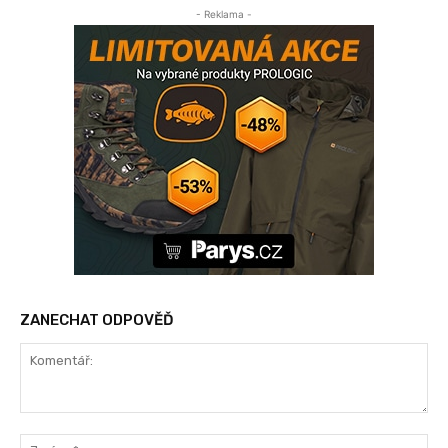
- Reklama -
ZANECHAT ODPOVĚĎ
Komentář:
Jm