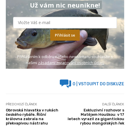
Už vám nic neunikne!
Přihlásit se
Přihlášením k odběru našeho newsletteru souhlasíte s
našimi
zásadami zpracování osobních údajů
0
| VSTOUPIT DO DISKUZE
PŘEDCHOZÍ ČLÁNEK
DALŠÍ ČLÁNEK
Obrovská hlavatka v rukách
Exkluzivní rozhovor s
českého rybáře. Říční
Matějem Houškou: v 17
královna zabrala na
letech vyrazil za gigantickou
překvapivou nástrahu
rybou mongolských řek