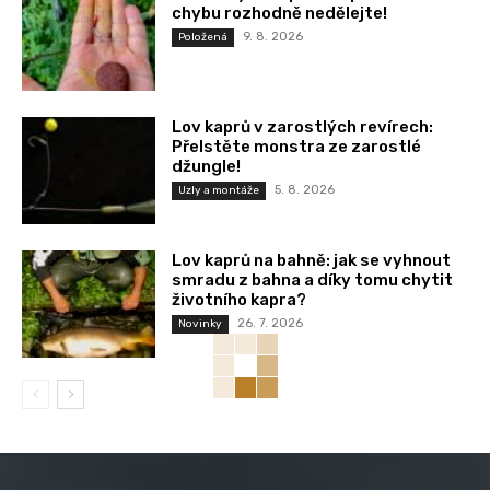
chybu rozhodně nedělejte!
9. 8. 2026
Položená
Lov kaprů v zarostlých revírech:
Přelstěte monstra ze zarostlé
džungle!
5. 8. 2026
Uzly a montáže
Lov kaprů na bahně: jak se vyhnout
smradu z bahna a díky tomu chytit
životního kapra?
26. 7. 2026
Novinky