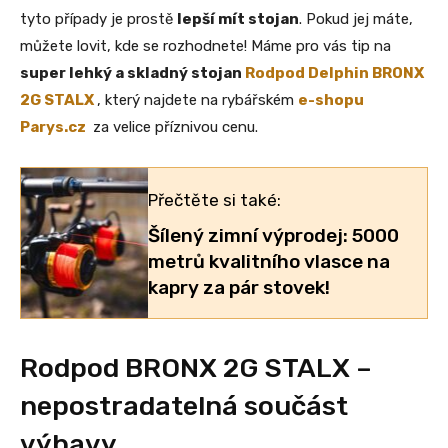
tyto případy je prostě
lepší mít stojan
. Pokud jej máte,
můžete lovit, kde se rozhodnete! Máme pro vás tip na
super lehký a skladný stojan
Rodpod Delphin BRONX
2G STALX
, který najdete na rybářském
e-shopu
Parys.cz
za velice příznivou cenu.
Přečtěte si také:
Šílený zimní výprodej: 5000
metrů kvalitního vlasce na
kapry za pár stovek!
Rodpod BRONX 2G STALX –
nepostradatelná součást
výbavy