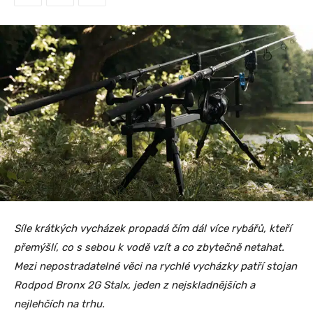
Síle krátkých vycházek propadá čím dál více rybářů, kteří
přemýšlí, co s sebou k vodě vzít a co zbytečně netahat.
Mezi nepostradatelné věci na rychlé vycházky patří stojan
Rodpod Bronx 2G Stalx, jeden z nejskladnějších a
nejlehčích na trhu.