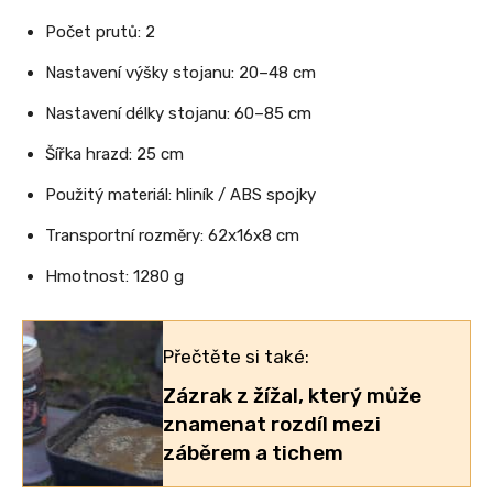
Počet prutů: 2
Nastavení výšky stojanu: 20–48 cm
Nastavení délky stojanu: 60–85 cm
Šířka hrazd: 25 cm
Použitý materiál: hliník / ABS spojky
Transportní rozměry: 62x16x8 cm
Hmotnost: 1280 g
Přečtěte si také:
Zázrak z žížal, který může
znamenat rozdíl mezi
záběrem a tichem