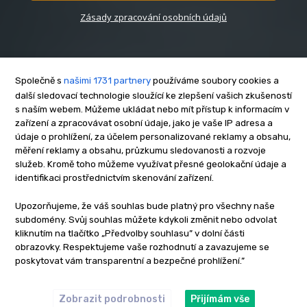
Zásady zpracování osobních údajů
Společně s
našimi 1731 partnery
používáme soubory cookies a
další sledovací technologie sloužící ke zlepšení vašich zkušeností
s naším webem. Můžeme ukládat nebo mít přístup k informacím v
O nás
zařízení a zpracovávat osobní údaje, jako je vaše IP adresa a
Kontakt
údaje o prohlížení, za účelem personalizované reklamy a obsahu,
Reklama
měření reklamy a obsahu, průzkumu sledovanosti a rozvoje
služeb. Kromě toho můžeme využívat přesné geolokační údaje a
Zásady soukromí
identifikaci prostřednictvím skenování zařízení.
Privacy policy
Cookies
Upozorňujeme, že váš souhlas bude platný pro všechny naše
subdomény. Svůj souhlas můžete kdykoli změnit nebo odvolat
Etický kodex
kliknutím na tlačítko „Předvolby souhlasu” v dolní části
Redakce
obrazovky. Respektujeme vaše rozhodnutí a zavazujeme se
poskytovat vám transparentní a bezpečné prohlížení.”
Copyright © www.inrybar.cz 2013 - 2026 | Na veškerý materiál,
který je zde uveřejněný, se vztahují autorská práva. Redakce
InRybar.cz.
Zobrazit podrobnosti
Přijímám vše