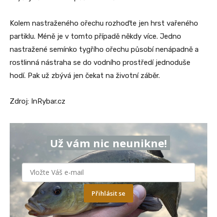
Kolem nastraženého ořechu rozhoďte jen hrst vařeného
partiklu. Méně je v tomto případě někdy více. Jedno
nastražené semínko tygřího ořechu působí nenápadně a
rostlinná nástraha se do vodního prostředí jednoduše
hodí. Pak už zbývá jen čekat na životní záběr.
Zdroj: InRybar.cz
Už vám nic neunikne!
Přihlásit se