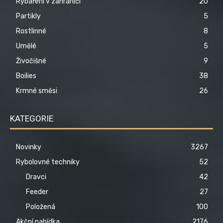
Rybaření v zahraničí
20
Partikly
5
Rostlinné
8
Umělé
5
Živočišné
9
Boilies
38
Krmné směsi
26
KATEGORIE
Novinky
3267
Rybolovné techniky
52
Dravci
42
Feeder
27
Položená
100
Akční nabídka
2176