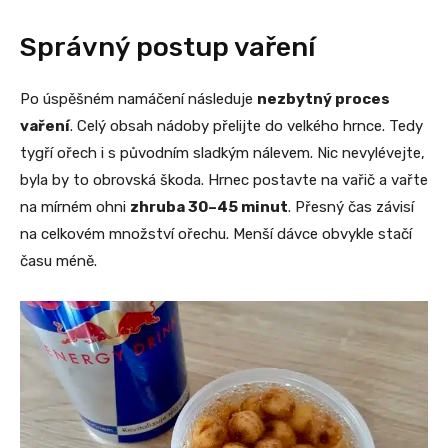
Správný postup vaření
Po úspěšném namáčení následuje
nezbytný proces
vaření
. Celý obsah nádoby přelijte do velkého hrnce. Tedy
tygří ořech i s původním sladkým nálevem. Nic nevylévejte,
byla by to obrovská škoda. Hrnec postavte na vařič a vařte
na mírném ohni
zhruba 30–45 minut
. Přesný čas závisí
na celkovém množství ořechu. Menší dávce obvykle stačí
času méně.