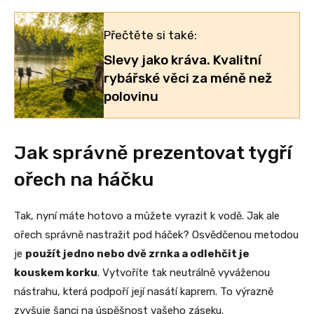
Přečtěte si také:
Slevy jako kráva. Kvalitní
rybářské věci za méně než
polovinu
Jak správně prezentovat tygří
ořech na háčku
Tak, nyní máte hotovo a můžete vyrazit k vodě. Jak ale
ořech správně nastražit pod háček? Osvědčenou metodou
je
použít jedno nebo dvě zrnka a odlehčit je
kouskem korku
. Vytvoříte tak neutrálně vyváženou
nástrahu, která podpoří její nasátí kaprem. To výrazně
zvyšuje šanci na úspěšnost vašeho záseku.