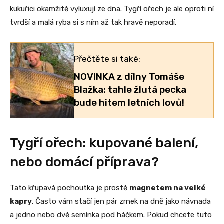
kukuřici okamžitě vyluxují ze dna. Tygří ořech je ale oproti ní
tvrdší a malá ryba si s ním až tak hravě neporadí.
Přečtěte si také:
NOVINKA z dílny Tomáše
Blažka: tahle žlutá pecka
bude hitem letních lovů!
Tygří ořech: kupované balení,
nebo domácí příprava?
Tato křupavá pochoutka je prostě
magnetem na velké
kapry
. Často vám stačí jen pár zrnek na dně jako návnada
a jedno nebo dvě semínka pod háčkem. Pokud chcete tuto