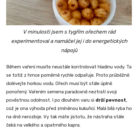
V minulosti jsem s tygřím ořechem rád
experimentoval a namáčel jej i do energetických
nápojů
Během vaření musíte neustále kontrolovat hladinu vody. Ta
se totiž z hrnce poměrně rychle odpařuje. Proto průběžně
dolévejte horkou vodu. Ořech musí být stále úplně
ponořený. Vařením semena paradoxně neztratí svoji
pověstnou odolnost. I po dlouhém varu si
drží pevnost
,
což je ona výhoda před zmíněnou kukuřicí. Malá bílá ryba ho
na dně nerozbije. Vy tak máte jistotu, že nástraha stále
čeká na velkého a opatrného kapra.