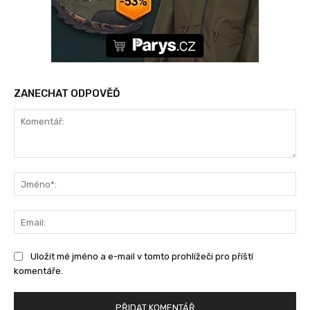
ZANECHAT ODPOVĚĎ
Komentář:
Jm
Ema
Uložit mé jméno a e-mail v tomto prohlížeči pro příští
komentáře.