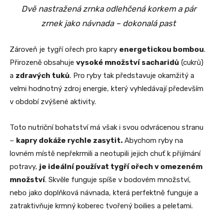
Dvě nastražená zrnka odlehčená korkem a pár
zrnek jako návnada – dokonalá past
Zároveň je tygří ořech pro kapry
energetickou bombou
.
Přirozeně obsahuje
vysoké množství sacharidů
(cukrů)
a
zdravých tuků
. Pro ryby tak představuje okamžitý a
velmi hodnotný zdroj energie, který vyhledávají především
v období zvýšené aktivity.
Toto nutriční bohatství má však i svou odvrácenou stranu
–
kapry dokáže rychle zasytit.
Abychom ryby na
lovném místě nepřekrmili a neotupili jejich chuť k přijímání
potravy,
je ideální používat tygří ořech v omezeném
množství
. Skvěle funguje spíše v bodovém množství,
nebo jako doplňková návnada, která perfektně funguje a
zatraktivňuje krmný koberec tvořený boilies a peletami.