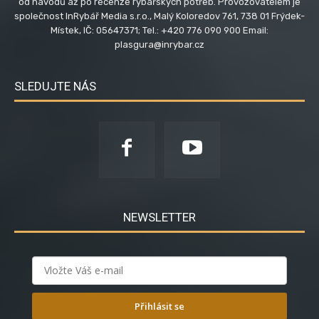
od návodů až po recenze rybářských potřeb. Provozovatelem je
společnost InRybář Media s.r.o., Malý Koloredov 761, 738 01 Frýdek-
Místek, IČ: 05647371; Tel.: +420 776 090 900 Email:
plasgura@inrybar.cz
SLEDUJTE NÁS
NEWSLETTER
Přihlásit se