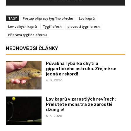
TAGY
Postup přípravy tygřího ořechu
Lov kaprů
Lov velkých kaprů
Tygří ořech
plovouci tygri orech
Příprava tygřího ořechu
NEJNOVĚJŠÍ ČLÁNKY
Půvabná rybářka chytila
gigantického pstruha. Zřejmě se
jedná o rekord!
6. 8. 2026
Lov kaprů v zarostlých revírech:
Přelstěte monstra ze zarostlé
džungle!
5. 8. 2026