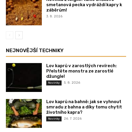
smetanová pecka vydráždí kapry k
záběrům!
3. 8. 2026
NEJNOVĚJŠÍ TECHNIKY
Lov kaprů v zarostlých revírech:
Přelstěte monstra ze zarostlé
džungle!
5. 8. 2026
Novinky
Lov kaprů na bahně: jak se vyhnout
smradu z bahna a díky tomu chytit
životního kapra?
26. 7. 2026
Novinky