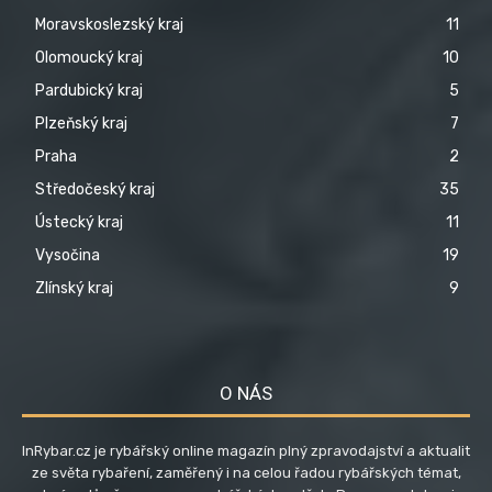
Moravskoslezský kraj
11
Olomoucký kraj
10
Pardubický kraj
5
Plzeňský kraj
7
Praha
2
Středočeský kraj
35
Ústecký kraj
11
Vysočina
19
Zlínský kraj
9
O NÁS
InRybar.cz je rybářský online magazín plný zpravodajství a aktualit
ze světa rybaření, zaměřený i na celou řadou rybářských témat,