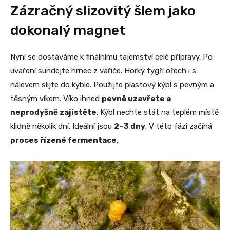
Zázračný slizovitý šlem jako
dokonalý magnet
Nyní se dostáváme k finálnímu tajemství celé přípravy. Po
uvaření sundejte hrnec z vařiče. Horký tygří ořech i s
nálevem slijte do kýble. Použijte plastový kýbl s pevným a
těsným víkem. Víko ihned
pevně uzavřete a
neprodyšně zajistěte
. Kýbl nechte stát na teplém místě
klidně několik dní. Ideální jsou
2–3 dny
. V této fázi začíná
proces řízené fermentace
.