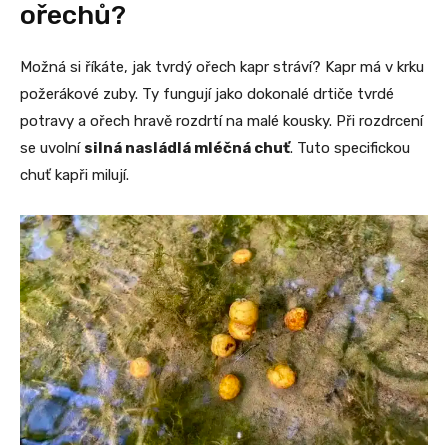
ořechů?
Možná si říkáte, jak tvrdý ořech kapr stráví? Kapr má v krku
požerákové zuby. Ty fungují jako dokonalé drtiče tvrdé
potravy a ořech hravě rozdrtí na malé kousky. Při rozdrcení
se uvolní
silná nasládlá mléčná chuť
. Tuto specifickou
chuť kapři milují.