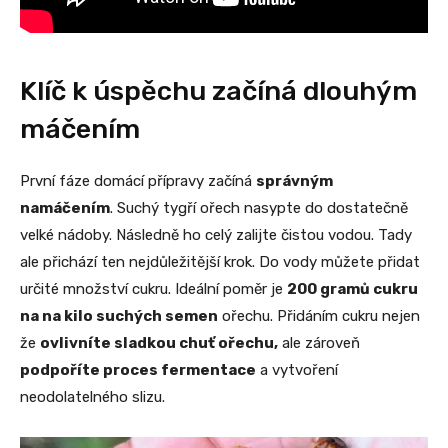
Klíč k úspěchu začíná dlouhým
máčením
První fáze domácí přípravy začíná
správným
namáčením
. Suchý tygří ořech nasypte do dostatečně
velké nádoby. Následně ho celý zalijte čistou vodou. Tady
ale přichází ten nejdůležitější krok. Do vody můžete přidat
určité množství cukru. Ideální poměr je
200 gramů cukru
na na kilo suchých semen
ořechu. Přidáním cukru nejen
že
ovlivníte sladkou chuť ořechu,
ale zároveň
podpoříte proces fermentace
a vytvoření
neodolatelného slizu.