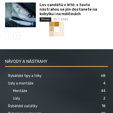
Lov candátů v létě: s touto
nástrahou se jim dostanete na
kobylku i na mělčinách
23. 7. 2026
Přívlač
NÁVODY A NÁSTRAHY
Rybářské tipy a triky
68
Uzly a montáže
4
Montáže
44
Uzly
2
Rybářské začátky
18