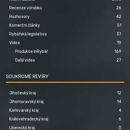
Recenze výrobků
26
Rozhovory
42
Komerční články
51
Rybářská legislativa
37
Videa
19
Produkce InRybář
169
Další videa
27
SOUKROMÉ REVÍRY
Jihočeský kraj
12
Jihomoravský kraj
14
Karlovarský kraj
4
Královehradecký kraj
6
Liberecký kraj
0