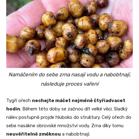
Namáčením do sebe zrna nasají vodu a nabobtnají,
následuje proces vaření
Tygří ořech
nechejte máčet nejméně čtyřiadvacet
hodin
. Během této doby se začnou dít velké věci. Sladký
nálev postupně projde hluboko do struktury. Celý ořech do
sebe nasákne obrovské množství vody. Zrna díky tomu
neuvěřitelně změknou
a nabobtnají.