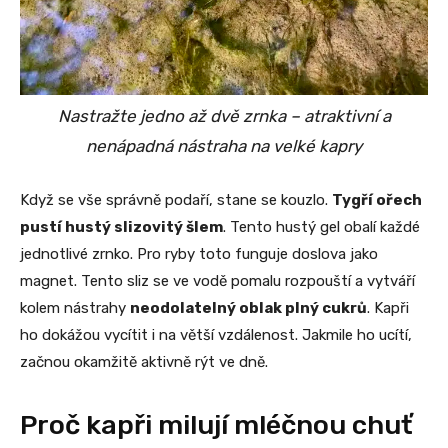
Nastražte jedno až dvě zrnka – atraktivní a
nenápadná nástraha na velké kapry
Když se vše správně podaří, stane se kouzlo.
Tygří ořech
pustí hustý slizovitý šlem
. Tento hustý gel obalí každé
jednotlivé zrnko. Pro ryby toto funguje doslova jako
magnet. Tento sliz se ve vodě pomalu rozpouští a vytváří
kolem nástrahy
neodolatelný oblak plný cukrů
. Kapři
ho dokážou vycítit i na větší vzdálenost. Jakmile ho ucítí,
začnou okamžitě aktivně rýt ve dně.
Proč kapři milují mléčnou chuť