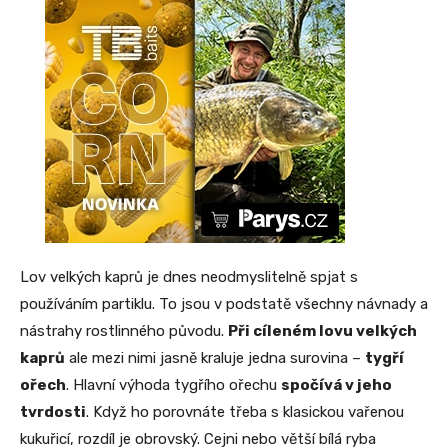
Lov velkých kaprů je dnes neodmyslitelně spjat s
používáním partiklu. To jsou v podstatě všechny návnady a
nástrahy rostlinného původu.
Při cíleném lovu velkých
kaprů
ale mezi nimi jasně kraluje jedna surovina –
tygří
ořech
. Hlavní výhoda tygřího ořechu
spočívá v jeho
tvrdosti
. Když ho porovnáte třeba s klasickou vařenou
kukuřicí, rozdíl je obrovský. Cejni nebo větší bílá ryba