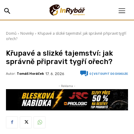
Domů
Novinky
Křupavé a slizké tajemství: jak správně připravit tygří
ořech?
Křupavé a slizké tajemství: jak
správně připravit tygří ořech?
Autor:
Tomáš Horáček
17. 6. 2026
0
| VSTOUPIT DO DISKUZE
- Reklama -