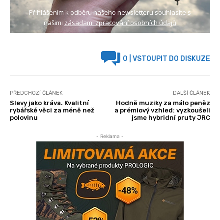
Přihlášením k odběru našeho newsletteru souhlasíte s
našimi
zásadami zpracování osobních údajů
0
| VSTOUPIT DO DISKUZE
PŘEDCHOZÍ ČLÁNEK
DALŠÍ ČLÁNEK
Slevy jako kráva. Kvalitní
Hodně muziky za málo peněz
rybářské věci za méně než
a prémiový vzhled: vyzkoušeli
polovinu
jsme hybridní pruty JRC
- Reklama -