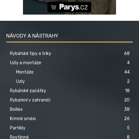
NÁVODY A NÁSTRAHY
Rybářské tipy a triky
68
Uzly a montáže
4
Montáže
44
Uzly
2
Rybářské začátky
18
Rybaření v zahraničí
20
Boilies
38
Krmné směsi
26
Partikly
5
Rostlinné
8