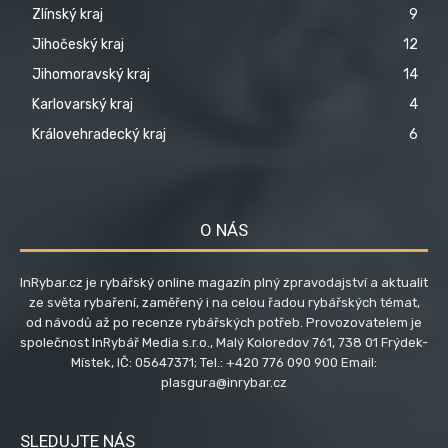
Zlínský kraj
9
Jihočeský kraj
12
Jihomoravský kraj
14
Karlovarský kraj
4
Královehradecký kraj
6
O NÁS
InRybar.cz je rybářský online magazín plný zpravodajství a aktualit
ze světa rybaření, zaměřený i na celou řadou rybářských témat,
od návodů až po recenze rybářských potřeb. Provozovatelem je
společnost InRybář Media s.r.o., Malý Koloredov 761, 738 01 Frýdek-
Místek, IČ: 05647371; Tel.: +420 776 090 900 Email:
plasgura@inrybar.cz
SLEDUJTE NÁS