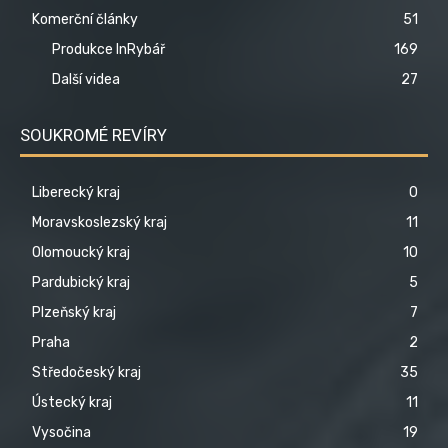
Komerční články
51
Produkce InRybář
169
Další videa
27
SOUKROMÉ REVÍRY
Liberecký kraj
0
Moravskoslezský kraj
11
Olomoucký kraj
10
Pardubický kraj
5
Plzeňský kraj
7
Praha
2
Středočeský kraj
35
Ústecký kraj
11
Vysočina
19