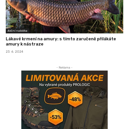
Akční nabídka
Lákavé krmení na amury: s tímto zaručeně přilákáte
amury k nástraze
23. 6. 2024
- Reklama -