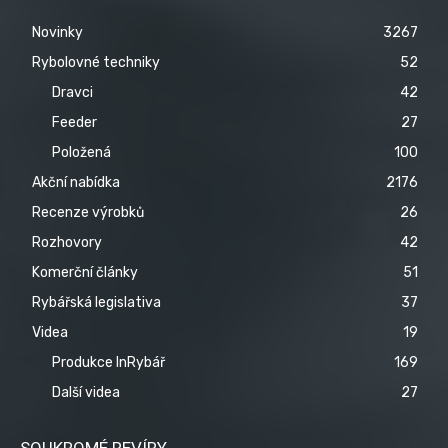
Novinky
3267
Rybolovné techniky
52
Dravci
42
Feeder
27
Položená
100
Akční nabídka
2176
Recenze výrobků
26
Rozhovory
42
Komerční články
51
Rybářská legislativa
37
Videa
19
Produkce InRybář
169
Další videa
27
SOUKROMÉ REVÍRY