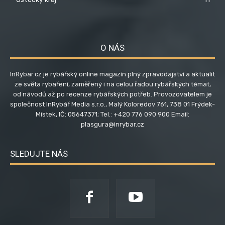
O NÁS
InRybar.cz je rybářský online magazín plný zpravodajství a aktualit
ze světa rybaření, zaměřený i na celou řadou rybářských témat,
od návodů až po recenze rybářských potřeb. Provozovatelem je
společnost InRybář Media s.r.o., Malý Koloredov 761, 738 01 Frýdek-
Místek, IČ: 05647371; Tel.: +420 776 090 900 Email:
plasgura@inrybar.cz
SLEDUJTE NÁS