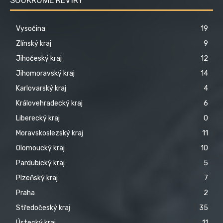
Vysočina
19
Zlínský kraj
9
Jihočeský kraj
12
Jihomoravský kraj
14
Karlovarský kraj
4
Královehradecký kraj
6
Liberecký kraj
0
Moravskoslezský kraj
11
Olomoucký kraj
10
Pardubický kraj
5
Plzeňský kraj
7
Praha
2
Středočeský kraj
35
Ústecký kraj
11