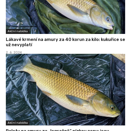
Akční nabídka
Lákavé krmení na amury za 40 korun za kilo: kukuřice se
už nevyplatí
2. 6. 2024
Akční nabídka
Pelety na amury za „legračně“ nízkou cenu: jsou