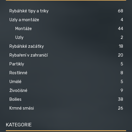
Rybářské tipy a triky
68
Uzly a montáže
4
Montáže
44
Uzly
2
Rybářské začátky
18
Rybaření v zahraničí
20
Partikly
5
Rostlinné
8
Umělé
5
Živočišné
9
Boilies
38
Krmné směsi
26
KATEGORIE