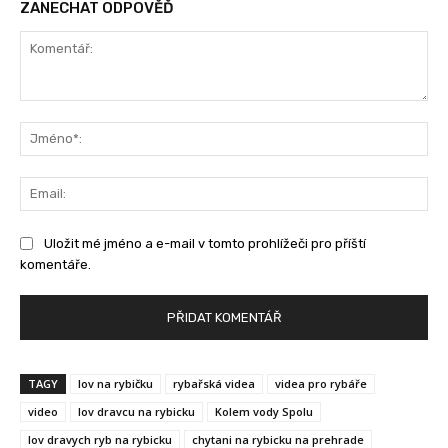
ZANECHAT ODPOVĚĎ
Komentář:
Jm
Ema
Uložit mé jméno a e-mail v tomto prohlížeči pro příští
komentáře.
TAGY
lov na rybičku
rybařská videa
videa pro rybáře
video
lov dravcu na rybicku
Kolem vody Spolu
lov dravych ryb na rybicku
chytani na rybicku na prehrade