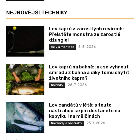
NEJNOVĚJŠÍ TECHNIKY
Lov kaprů v zarostlých revírech:
Přelstěte monstra ze zarostlé
džungle!
5. 8. 2026
Uzly a montáže
Lov kaprů na bahně: jak se vyhnout
smradu z bahna a díky tomu chytit
životního kapra?
26. 7. 2026
Novinky
Lov candátů v létě: s touto
nástrahou se jim dostanete na
kobylku i na mělčinách
23. 7. 2026
Návnady a nástrahy