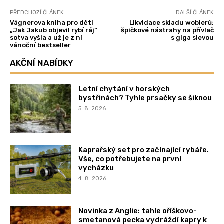
PŘEDCHOZÍ ČLÁNEK
DALŠÍ ČLÁNEK
Vágnerova kniha pro děti
Likvidace skladu woblerů:
„Jak Jakub objevil rybí ráj“
špičkové nástrahy na přívlač
sotva vyšla a už je z ní
s giga slevou
vánoční bestseller
AKČNÍ NABÍDKY
Letní chytání v horských
bystřinách? Tyhle prsačky se šiknou
5. 8. 2026
Kaprařský set pro začínající rybáře.
Vše, co potřebujete na první
vycházku
4. 8. 2026
Novinka z Anglie: tahle oříškovo-
smetanová pecka vydráždí kapry k