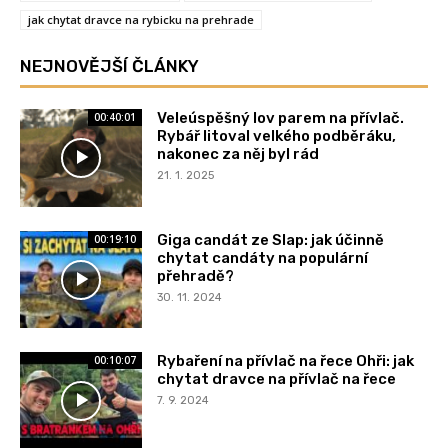
jak chytat dravce na rybicku na prehrade
NEJNOVĚJŠÍ ČLÁNKY
Veleúspěšný lov parem na přívlač.
00:40:01
Rybář litoval velkého podběráku,
nakonec za něj byl rád
21. 1. 2025
Giga candát ze Slap: jak účinně
00:19:10
chytat candáty na populární
přehradě?
30. 11. 2024
Rybaření na přívlač na řece Ohři: jak
00:10:07
chytat dravce na přívlač na řece
7. 9. 2024