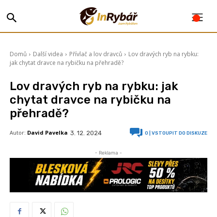
Domů
Další videa
Přívlač a lov dravců
Lov dravých ryb na rybku:
jak chytat dravce na rybičku na přehradě?
Lov dravých ryb na rybku: jak
chytat dravce na rybičku na
přehradě?
Autor:
David Pavelka
3. 12. 2024
0
| VSTOUPIT DO DISKUZE
- Reklama -