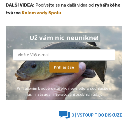
DALŠÍ VIDEA:
Podívejte se na další videa od
rybářského
tvůrce
Kolem vody Spolu
Už vám nic neunikne!
Přihlásit se
Přihlášením k odběru našeho newsletteru souhlasíte s
našimi
zásadami zpracování osobních údajů
0
| VSTOUPIT DO DISKUZE