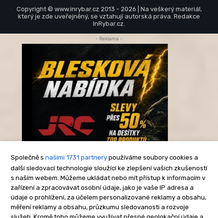
Copyright © www.inrybar.cz 2013 - 2026 | Na veškerý materiál,
který je zde uveřejněný, se vztahují autorská práva. Redakce
InRybar.cz.
- Reklama -
Společně s
našimi 1731 partnery
používáme soubory cookies a
další sledovací technologie sloužící ke zlepšení vašich zkušeností
s naším webem. Můžeme ukládat nebo mít přístup k informacím v
-Reklama-
zařízení a zpracovávat osobní údaje, jako je vaše IP adresa a
údaje o prohlížení, za účelem personalizované reklamy a obsahu,
měření reklamy a obsahu, průzkumu sledovanosti a rozvoje
služeb. Kromě toho můžeme využívat přesné geolokační údaje a