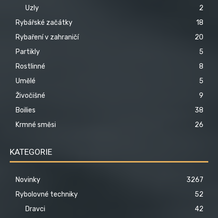
Uzly
2
Rybářské začátky
18
Rybaření v zahraničí
20
Partikly
5
Rostlinné
8
Umělé
5
Živočišné
9
Boilies
38
Krmné směsi
26
KATEGORIE
Novinky
3267
Rybolovné techniky
52
Dravci
42