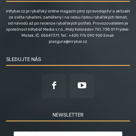
InRybar.cz je rybářský online magazín plný zpravodajství a aktualit
ze světa rybaření, zaměřený i na celou řadou rybářských témat,
od návodů až po recenze rybářských potřeb. Provozovatelem je
společnost InRybář Media s.r.o., Malý Koloredov 761, 738 01 Frýdek-
Místek, IČ: 05647371; Tel.: +420 776 090 900 Email:
plasgura@inrybar.cz
SLEDUJTE NÁS
NEWSLETTER