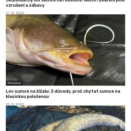
vzrušení a zábavy
11. 12. 2022
Položená
Lov sumce na žížalu: 3 důvody, proč chytat sumce na
klasickou položenou
10. 8. 2022