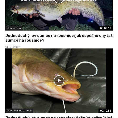
00:03:18
Sumcařina
Jednoduchý lov sumce na rousnice: jak úspěšně chytat
sumce na rousnice?
14. 7. 2023
00:10:58
Přívlač a lov dravců
Jednoduchý lov sumce na rousnice: Noční rybaření plné