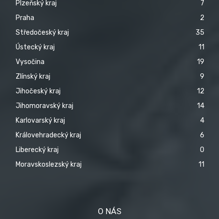
Plzeňský kraj
7
Praha
2
Středočeský kraj
35
Ústecký kraj
11
Vysočina
19
Zlínský kraj
9
Jihočeský kraj
12
Jihomoravský kraj
14
Karlovarský kraj
4
Královehradecký kraj
6
Liberecký kraj
0
Moravskoslezský kraj
11
O NÁS