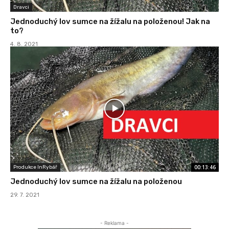
Dravci
Jednoduchý lov sumce na žížalu na položenou! Jak na
to?
4. 8. 2021
00:13:46
Produkce InRybář
Jednoduchý lov sumce na žížalu na položenou
29. 7. 2021
- Reklama -