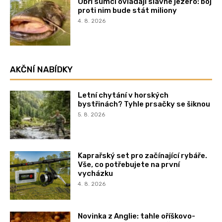
Obří sumci ovládají slavné jezero: boj
proti nim bude stát miliony
4. 8. 2026
AKČNÍ NABÍDKY
Letní chytání v horských
bystřinách? Tyhle prsačky se šiknou
5. 8. 2026
Kaprařský set pro začínající rybáře.
Vše, co potřebujete na první
vycházku
4. 8. 2026
Novinka z Anglie: tahle oříškovo-