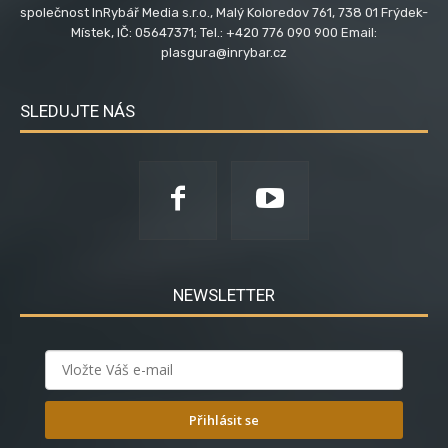
společnost InRybář Media s.r.o., Malý Koloredov 761, 738 01 Frýdek-
Místek, IČ: 05647371; Tel.: +420 776 090 900 Email:
plasgura@inrybar.cz
SLEDUJTE NÁS
NEWSLETTER
Přihlásit se