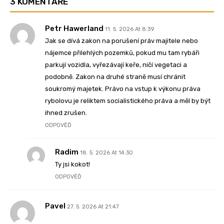
3 KOMENTÁŘE
Petr Hawerland
11. 5. 2026 At 8:39
Jak se dívá zakon na porušení práv majitele nebo
nájemce přilehlých pozemků, pokud mu tam rybáři
parkují vozidla, vyřezávají keře, ničí vegetaci a
podobně. Zakon na druhé straně musí chránit
soukromý majetek. Právo na vstup k výkonu práva
rybolovu je reliktem socialistického práva a měl by být
ihned zrušen.
ODPOVĚĎ
Radim
18. 5. 2026 At 14:30
Ty jsi kokot!
ODPOVĚĎ
Pavel
27. 5. 2026 At 21:47