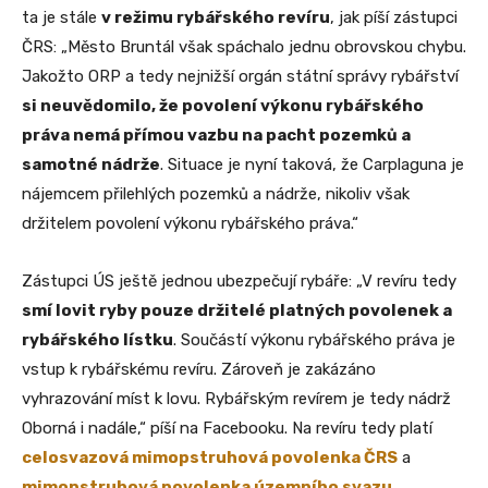
ta je stále
v režimu rybářského revíru
, jak píší zástupci
ČRS: „Město Bruntál však spáchalo jednu obrovskou chybu.
Jakožto ORP a tedy nejnižší orgán státní správy rybářství
si neuvědomilo, že povolení výkonu rybářského
práva nemá přímou vazbu na pacht pozemků a
samotné nádrže
. Situace je nyní taková, že Carplaguna je
nájemcem přilehlých pozemků a nádrže, nikoliv však
držitelem povolení výkonu rybářského práva.“
Zástupci ÚS ještě jednou ubezpečují rybáře: „V revíru tedy
smí lovit ryby pouze držitelé platných povolenek a
rybářského lístku
. Součástí výkonu rybářského práva je
vstup k rybářskému revíru. Zároveň je zakázáno
vyhrazování míst k lovu. Rybářským revírem je tedy nádrž
Oborná i nadále,“ píší na Facebooku. Na revíru tedy platí
celosvazová mimopstruhová povolenka ČRS
a
mimopstruhová povolenka územního svazu
.