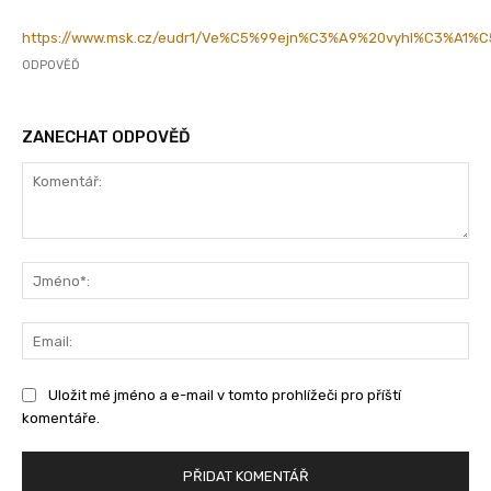
https://www.msk.cz/eudr1/Ve%C5%99ejn%C3%A9%20vyhl%C3%A
ODPOVĚĎ
ZANECHAT ODPOVĚĎ
Komentář:
Jm
Ema
Uložit mé jméno a e-mail v tomto prohlížeči pro příští
komentáře.