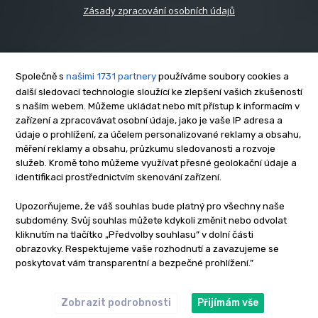
Zásady zpracování osobních údajů
Společně s
našimi 1731 partnery
používáme soubory cookies a
další sledovací technologie sloužící ke zlepšení vašich zkušeností
s naším webem. Můžeme ukládat nebo mít přístup k informacím v
O nás
zařízení a zpracovávat osobní údaje, jako je vaše IP adresa a
Kontakt
údaje o prohlížení, za účelem personalizované reklamy a obsahu,
Reklama
měření reklamy a obsahu, průzkumu sledovanosti a rozvoje
služeb. Kromě toho můžeme využívat přesné geolokační údaje a
Zásady soukromí
identifikaci prostřednictvím skenování zařízení.
Privacy policy
Cookies
Upozorňujeme, že váš souhlas bude platný pro všechny naše
subdomény. Svůj souhlas můžete kdykoli změnit nebo odvolat
Etický kodex
kliknutím na tlačítko „Předvolby souhlasu” v dolní části
Redakce
obrazovky. Respektujeme vaše rozhodnutí a zavazujeme se
poskytovat vám transparentní a bezpečné prohlížení.”
Copyright © www.inrybar.cz 2013 - 2026 | Na veškerý materiál,
který je zde uveřejněný, se vztahují autorská práva. Redakce
InRybar.cz.
Zobrazit podrobnosti
Přijímám vše