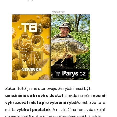
-Reklama-
Zákon totiž jasně stanovuje, že rybáři musí být
umožněno se k revíru dostat
a nikdo na něm
nesmí
vyhrazovat místa pro vybrané rybáře
nebo za tato
místa
vybírat poplatek
. A nezáleží na tom, zda okolní
pozemky patří státu nebo soukromému majiteli, jak je