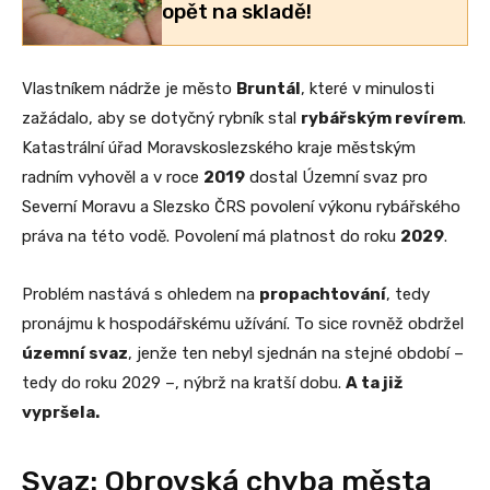
opět na skladě!
Vlastníkem nádrže je město
Bruntál
, které v minulosti
zažádalo, aby se dotyčný rybník stal
rybářským revírem
.
Katastrální úřad Moravskoslezského kraje městským
radním vyhověl a v roce
2019
dostal Územní svaz pro
Severní Moravu a Slezsko ČRS povolení výkonu rybářského
práva na této vodě. Povolení má platnost do roku
2029
.
Problém nastává s ohledem na
propachtování
, tedy
pronájmu k hospodářskému užívání. To sice rovněž obdržel
územní svaz
, jenže ten nebyl sjednán na stejné období –
tedy do roku 2029 –, nýbrž na kratší dobu.
A ta již
vypršela.
Svaz: Obrovská chyba města