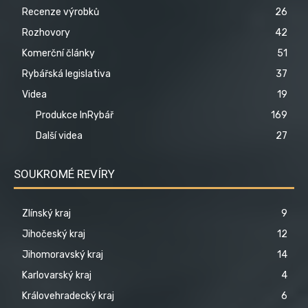
Recenze výrobků
26
Rozhovory
42
Komerční články
51
Rybářská legislativa
37
Videa
19
Produkce InRybář
169
Další videa
27
SOUKROMÉ REVÍRY
Zlínský kraj
9
Jihočeský kraj
12
Jihomoravský kraj
14
Karlovarský kraj
4
Královehradecký kraj
6