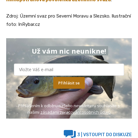
Zdroj: Územní svaz pro Severní Moravu a Slezsko. Ilustrační
foto: InRybar.cz
Už vám nic neunikne!
Přihlásit se
Přihlášením k odběru našeho newsletteru souhlasíte s
našimi
zásadami zpracování osobních údajů
3
| VSTOUPIT DO DISKUZE