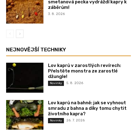
smetanová pecka vydráždí kapry k
záběrům!
3. 8. 2026
NEJNOVĚJŠÍ TECHNIKY
Lov kaprů v zarostlých revírech:
Přelstěte monstra ze zarostlé
džungle!
5. 8. 2026
Novinky
Lov kaprů na bahně: jak se vyhnout
smradu z bahna a díky tomu chytit
životního kapra?
26. 7. 2026
Novinky