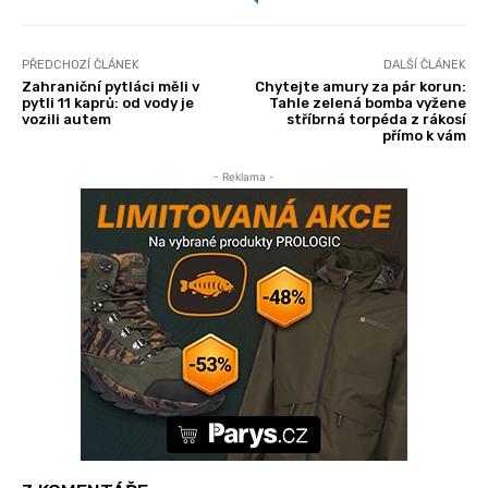
PŘEDCHOZÍ ČLÁNEK
DALŠÍ ČLÁNEK
Zahraniční pytláci měli v
Chytejte amury za pár korun:
pytli 11 kaprů: od vody je
Tahle zelená bomba vyžene
vozili autem
stříbrná torpéda z rákosí
přímo k vám
- Reklama -