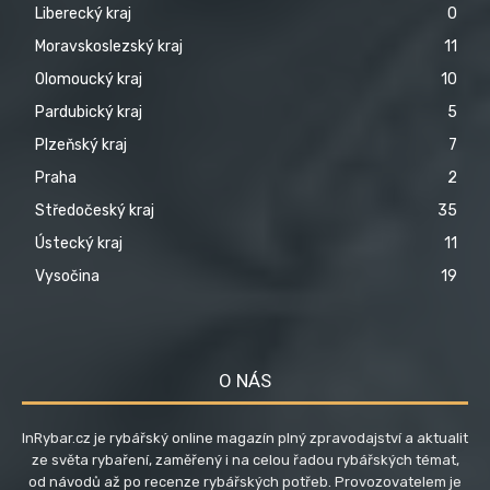
Liberecký kraj
0
Moravskoslezský kraj
11
Olomoucký kraj
10
Pardubický kraj
5
Plzeňský kraj
7
Praha
2
Středočeský kraj
35
Ústecký kraj
11
Vysočina
19
O NÁS
InRybar.cz je rybářský online magazín plný zpravodajství a aktualit
ze světa rybaření, zaměřený i na celou řadou rybářských témat,
od návodů až po recenze rybářských potřeb. Provozovatelem je