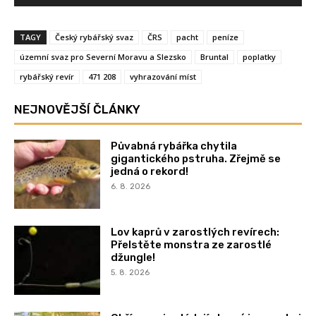
TAGY
Český rybářský svaz
ČRS
pacht
peníze
územní svaz pro Severní Moravu a Slezsko
Bruntal
poplatky
rybářský revír
471 208
vyhrazování míst
NEJNOVĚJŠÍ ČLÁNKY
Půvabná rybářka chytila
gigantického pstruha. Zřejmě se
jedná o rekord!
6. 8. 2026
Lov kaprů v zarostlých revírech:
Přelstěte monstra ze zarostlé
džungle!
5. 8. 2026