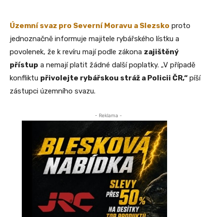
Územní svaz pro Severní Moravu a Slezsko
proto
jednoznačně informuje majitele rybářského lístku a
povolenek, že k revíru mají podle zákona
zajištěný
přístup
a nemají platit žádné další poplatky. „V případě
konfliktu
přivolejte rybářskou stráž a Policii ČR,“
píší
zástupci územního svazu.
- Reklama -