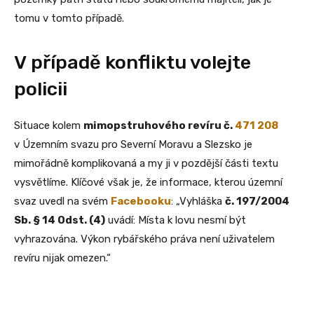
tomu v tomto případě.
V případě konfliktu volejte
policii
Situace kolem
mimopstruhového revíru č.
471 208
v Územním svazu pro Severní Moravu a Slezsko je
mimořádně komplikovaná a my ji v pozdější části textu
vysvětlíme. Klíčové však je, že informace, kterou územní
svaz uvedl na svém
Facebooku
: „Vyhláška
č. 197/2004
Sb. § 14 Odst. (4)
uvádí: Místa k lovu nesmí být
vyhrazována. Výkon rybářského práva není uživatelem
revíru nijak omezen.“