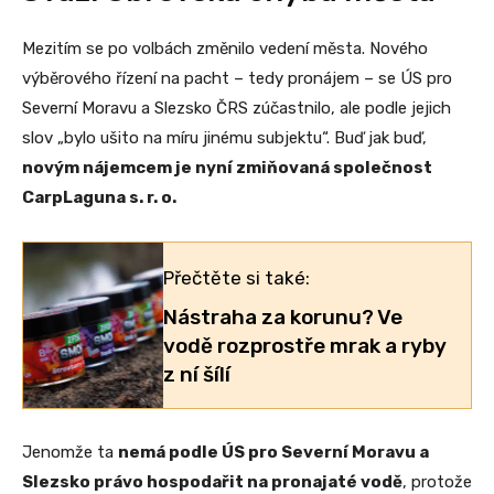
Mezitím se po volbách změnilo vedení města. Nového
výběrového řízení na pacht – tedy pronájem – se ÚS pro
Severní Moravu a Slezsko ČRS zúčastnilo, ale podle jejich
slov „bylo ušito na míru jinému subjektu“. Buď jak buď,
novým nájemcem je nyní zmiňovaná společnost
CarpLaguna s. r. o.
Přečtěte si také:
Nástraha za korunu? Ve
vodě rozprostře mrak a ryby
z ní šílí
Jenomže ta
nemá podle ÚS pro Severní Moravu a
Slezsko právo hospodařit na pronajaté vodě
, protože