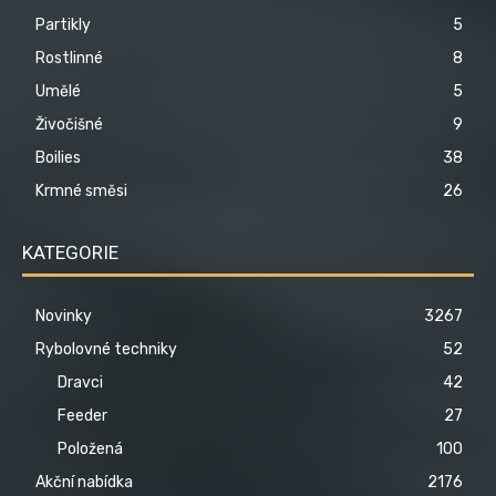
Partikly
5
Rostlinné
8
Umělé
5
Živočišné
9
Boilies
38
Krmné směsi
26
KATEGORIE
Novinky
3267
Rybolovné techniky
52
Dravci
42
Feeder
27
Položená
100
Akční nabídka
2176