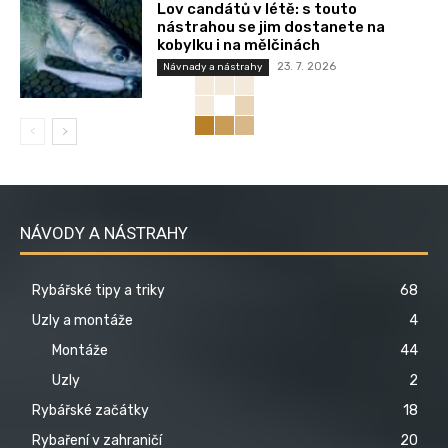
Lov candátů v létě: s touto
nástrahou se jim dostanete na
kobylku i na mělčinách
23. 7. 2026
Návnady a nástrahy
NÁVODY A NÁSTRAHY
Rybářské tipy a triky
68
Uzly a montáže
4
Montáže
44
Uzly
2
Rybářské začátky
18
Rybaření v zahraničí
20