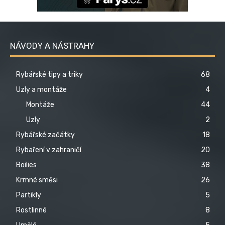
NÁVODY A NÁSTRAHY
Rybářské tipy a triky
68
Uzly a montáže
4
Montáže
44
Uzly
2
Rybářské začátky
18
Rybaření v zahraničí
20
Boilies
38
Krmné směsi
26
Partikly
5
Rostlinné
8