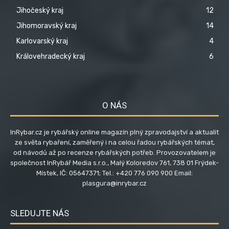
Jihočeský kraj
12
Jihomoravský kraj
14
Karlovarský kraj
4
Královehradecký kraj
6
O NÁS
InRybar.cz je rybářský online magazín plný zpravodajství a aktualit
ze světa rybaření, zaměřený i na celou řadou rybářských témat,
od návodů až po recenze rybářských potřeb. Provozovatelem je
společnost InRybář Media s.r.o., Malý Koloredov 761, 738 01 Frýdek-
Místek, IČ: 05647371; Tel.: +420 776 090 900 Email:
plasgura@inrybar.cz
SLEDUJTE NÁS