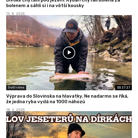
bolenem a sáhli si i na větší kousky
12. 8. 2025
00:37:37
Další videa
Výprava do Slovinska na hlavatky. Ne nadarmo se říká,
že jedna ryba vydá na 1000 náhozů
18. 2. 2025