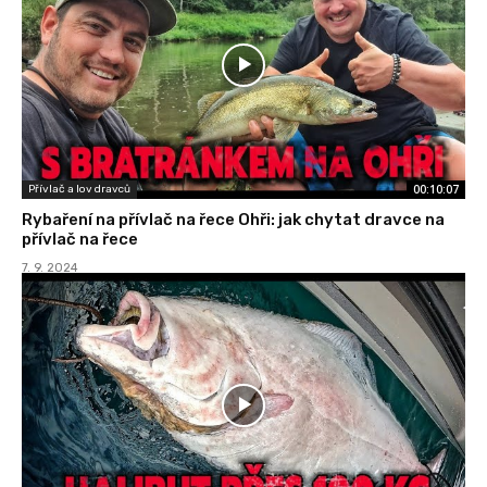
00:10:07
Přívlač a lov dravců
Rybaření na přívlač na řece Ohři: jak chytat dravce na
přívlač na řece
7. 9. 2024