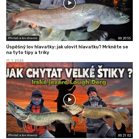
00:20:55
Přívlač a lov dravců
Úspěšný lov hlavatky: jak ulovit hlavatku? Mrkněte se
na tyto tipy a triky
11. 1. 2024
00:21:02
Přívlač a lov dravců