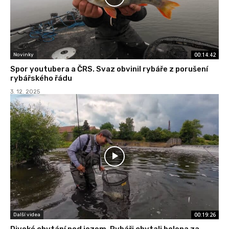
00:14:42
Novinky
Spor youtubera a ČRS. Svaz obvinil rybáře z porušení
rybářského řádu
3. 12. 2025
00:19:26
Další videa
Divoké chytání pod jezem. Rybáři chytali bolena za