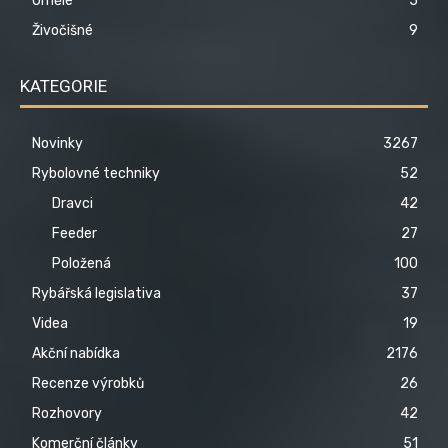
Umělé
5
Živočišné
9
KATEGORIE
Novinky
3267
Rybolovné techniky
52
Dravci
42
Feeder
27
Položená
100
Rybářská legislativa
37
Videa
19
Akční nabídka
2176
Recenze výrobků
26
Rozhovory
42
Komerční články
51