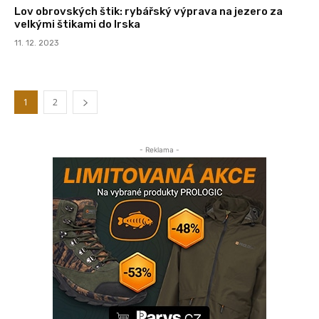
Lov obrovských štik: rybářský výprava na jezero za
velkými štikami do Irska
11. 12. 2023
1
2
- Reklama -