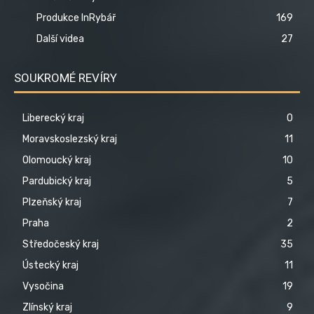
Produkce InRybář
169
Další videa
27
SOUKROMÉ REVÍRY
Liberecký kraj
0
Moravskoslezský kraj
11
Olomoucký kraj
10
Pardubický kraj
5
Plzeňský kraj
7
Praha
2
Středočeský kraj
35
Ústecký kraj
11
Vysočina
19
Zlínský kraj
9