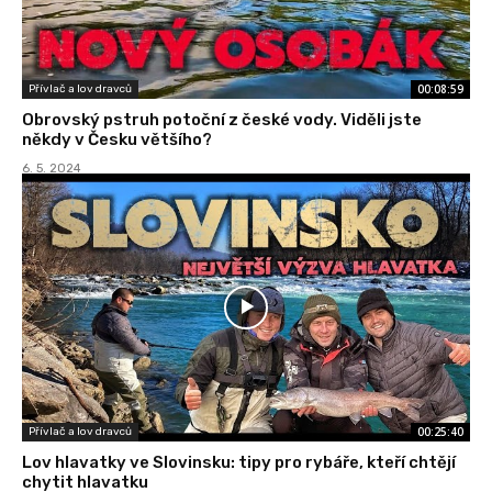
00:08:59
Přívlač a lov dravců
Obrovský pstruh potoční z české vody. Viděli jste
někdy v Česku většího?
6. 5. 2024
00:25:40
Přívlač a lov dravců
Lov hlavatky ve Slovinsku: tipy pro rybáře, kteří chtějí
chytit hlavatku