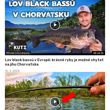
00:24:35
Přívlač a lov dravců
Lov black bassů v Evropě: krásné ryby je možné chytat
na jihu Chorvatska
10. 5. 2024