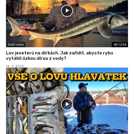
00:12:59
Další videa
Lov jeseterů na dírkách. Jak zařídit, abyste rybu
vytáhli úzkou dírou z vody?
14. 2. 2025