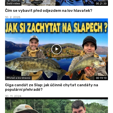
00:21:30
Další videa
Čím se vybavit před odjezdem na lov hlavatek?
10. 2. 2025
00:19:10
Přívlač a lov dravců
Giga candát ze Slap: jak účinně chytat candáty na
populární přehradě?
30. 11. 2024