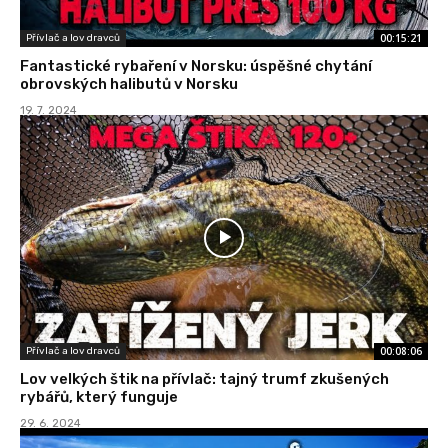
00:15:21
Přívlač a lov dravců
Fantastické rybaření v Norsku: úspěšné chytání
obrovských halibutů v Norsku
19. 7. 2024
00:08:06
Přívlač a lov dravců
Lov velkých štik na přívlač: tajný trumf zkušených
rybářů, který funguje
29. 6. 2024