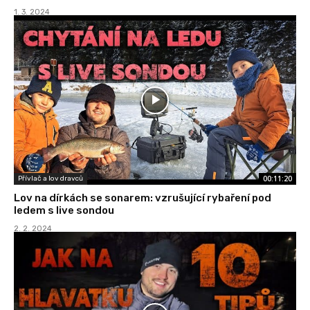
1. 3. 2024
00:11:20
Přívlač a lov dravců
Lov na dírkách se sonarem: vzrušující rybaření pod
ledem s live sondou
2. 2. 2024