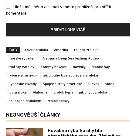
Uložit mé jméno a e-mail v tomto prohlížeči pro příští
komentáře.
TAGY
ulovek zraloka
Amerika
rekord zraloka
mořské rybaření
Alabama Deep Sea Fishing Rodeo
mořský rybolov
Tommy Bowyer
novinky
Mobile Bay
rybaření na moři
jak dlouho trva zdolavani zraloka
Rybářské závody
Spojené státy americké
úlovek
video
lov zraloka
Alabama
zralok tygri
jak chytit zraloka
souboj se zralokem
zralok belavy
NEJNOVĚJŠÍ ČLÁNKY
Půvabná rybářka chytila
gigantického pstruha. Zřejmě se