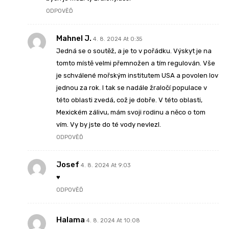
ODPOVĚĎ
Mahnel J.
4. 8. 2024 At 0:35
Jedná se o soutěž, a je to v pořádku. Výskyt je na
tomto místě velmi přemnožen a tím regulován. Vše
je schválené mořským institutem USA a povolen lov
jednou za rok. I tak se nadále žraločí populace v
této oblasti zvedá, což je dobře. V této oblasti,
Mexickém zálivu, mám svoji rodinu a něco o tom
vím. Vy by jste do té vody nevlezl.
ODPOVĚĎ
Josef
4. 8. 2024 At 9:03
♥︎
ODPOVĚĎ
Halama
4. 8. 2024 At 10:08