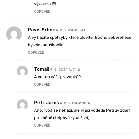
výzkumu 🙈
ODPOVĚĎ
Pavel Srbek
4. 8. 2024 At 5:41
A vy házíte spět ryby které ulovíte ,trochu sebereflexe
by vám neuškodilo.
ODPOVĚĎ
Tomáš
4. 8. 2024 At 7:42
A co ten váš “pravopis”?
ODPOVĚĎ
Petr Jaroš
4. 8. 2024 At 18:16
Ano, ryba se nehází, ale vrací vodě 🐳 Petrův zdar(
pro méně chápavé ryba živá)
ODPOVĚĎ