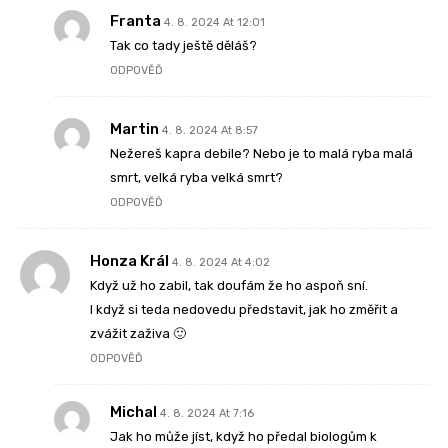
Franta
4. 8. 2024 At 12:01
Tak co tady ještě děláš?
ODPOVĚĎ
Martin
4. 8. 2024 At 8:57
Nežereš kapra debile? Nebo je to malá ryba malá
smrt, velká ryba velká smrt?
ODPOVĚĎ
Honza Král
4. 8. 2024 At 4:02
Když už ho zabil, tak doufám že ho aspoň sní.
I když si teda nedovedu představit, jak ho změřit a
zvážit zaživa 🙂
ODPOVĚĎ
Michal
4. 8. 2024 At 7:16
Jak ho může jíst, když ho předal biologům k