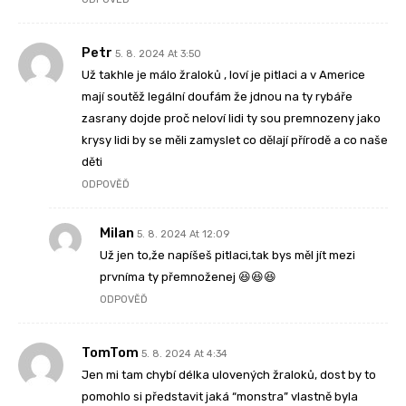
Petr
5. 8. 2024 At 3:50
Už takhle je málo žraloků , loví je pitlaci a v Americe
mají soutěž legální doufám že jdnou na ty rybáře
zasrany dojde proč neloví lidi ty sou premnozeny jako
krysy lidi by se měli zamyslet co dělají přírodě a co naše
děti
ODPOVĚĎ
Milan
5. 8. 2024 At 12:09
Už jen to,že napíšeš pitlaci,tak bys měl jít mezi
prvníma ty přemnoženej 😆😆😆
ODPOVĚĎ
TomTom
5. 8. 2024 At 4:34
Jen mi tam chybí délka ulovených žraloků, dost by to
pomohlo si představit jaká “monstra” vlastně byla