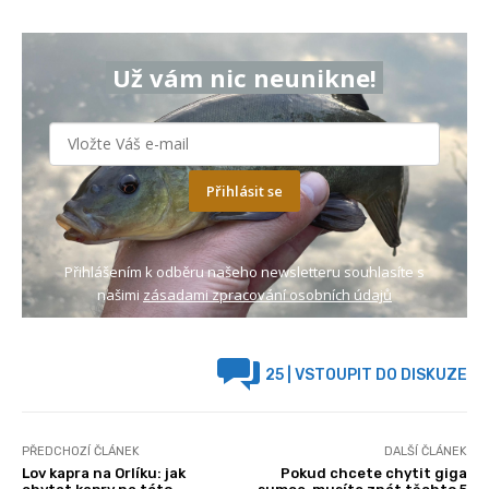
Už vám nic neunikne!
Přihlásit se
Přihlášením k odběru našeho newsletteru souhlasíte s
našimi
zásadami zpracování osobních údajů
25
| VSTOUPIT DO DISKUZE
PŘEDCHOZÍ ČLÁNEK
DALŠÍ ČLÁNEK
Lov kapra na Orlíku: jak
Pokud chcete chytit giga