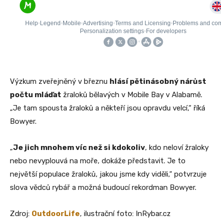
Výzkum zveřejněný v březnu
hlásí pětinásobný nárůst
počtu mláďat
žraloků bělavých v Mobile Bay v Alabamě.
„Je tam spousta žraloků a někteří jsou opravdu velcí,“ říká
Bowyer.
„
Je jich mnohem víc než si kdokoliv
, kdo neloví žraloky
nebo nevyplouvá na moře, dokáže představit. Je to
největší populace žraloků, jakou jsme kdy viděli,“ potvrzuje
slova vědců rybář a možná budoucí rekordman Bowyer.
Zdroj:
OutdoorLife
, ilustrační foto: InRybar.cz