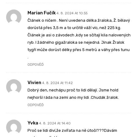
Marian Fučík
4. 8. 2024 At 10:55
Článek o ničem . Není uvedena délka žraloka, Ž. bělavý
dorůstá přes 3,5 m a to určitě váží víc, než 225 kg.
Článek je asi o závodech ,kdy se sčítají kila nalovených
ryb. I žádného gigažraloka se nejedná. Jinak Žralok
tygří může dorůst délky přes 5 metrů a váhy přes tunu
.
ODPOVĚĎ
Vivien
4. 8. 2024 At 11:42
Dobrý den, nechápu proč to lidi dělají. Jsme hold
nejhorší ráda na zemi ano my lidi .Chudák žralok.
ODPOVĚĎ
Yvka
4. 8. 2024 At 14:40
Proč se lidi diví,že zvířata na ně útočí???Dávám