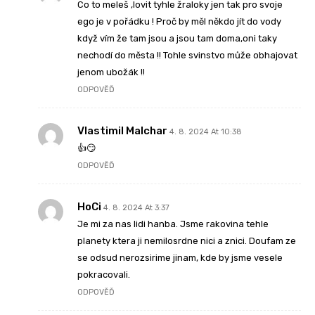
Co to meleš ,lovit tyhle žraloky jen tak pro svoje
ego je v pořádku ! Proč by měl někdo jít do vody
když vím že tam jsou a jsou tam doma,oni taky
nechodí do města !! Tohle svinstvo může obhajovat
jenom ubožák !!
ODPOVĚĎ
Vlastimil Malchar
4. 8. 2024 At 10:38
👍😏
ODPOVĚĎ
HoCi
4. 8. 2024 At 3:37
Je mi za nas lidi hanba. Jsme rakovina tehle
planety ktera ji nemilosrdne nici a znici. Doufam ze
se odsud nerozsirime jinam, kde by jsme vesele
pokracovali.
ODPOVĚĎ