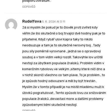
podporu zvířatům..
ODPOVĚĎ
Rudolfova
5. 8. 2024 At 0:11
Já si myslím že pokud je to člověk proti zvířeti kdy
věřím že šlo skutečně o boj trvající dvě hodiny pak je to
přijatelné. Když rybář uloví kapra taky to nikdo
neodsuzuje a tam je to skutečně nerovný boj . Tady
jsou síly poměrně vyrovnané , jedná se o opravdový
souboj a v tom vidím velký rozdíl. Takovýhle lov určitě
nestojí za úbytkem populace žraloků. Problém vidím v
komerčním rybolovu ve velkým ,sitemy které ničí dno a
v nichž skončí všechno co tam plave. To je problém , to
je způsob hodný odsouzení a měl by být trestán .
Myslím že v tomto případě je na místě mladému muži k
úlovků pogratulovat . Tento způsob lovu za snižováním
populace žraloků ,devastaci more a dalšími problemy
způsobenymi lidmi skutečně nestojí.
ODPOVĚĎ