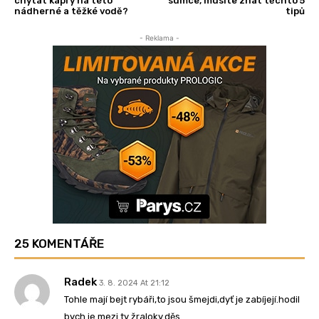
chytat kapry na této
sumce, musíte znát těchto 5
nádherné a těžké vodě?
tipů
- Reklama -
25 KOMENTÁŘE
Radek
3. 8. 2024 At 21:12
Tohle mají bejt rybáři,to jsou šmejdi,dyť je zabíjejí.hodil
bych je mezi ty žraloky.děs.