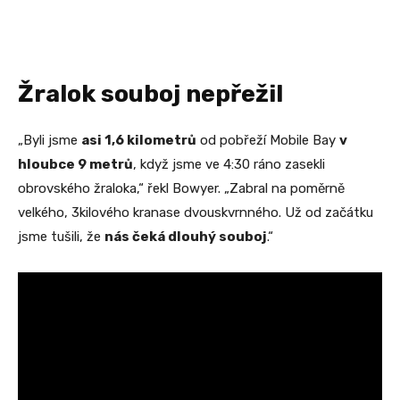
Žralok souboj nepřežil
„Byli jsme
asi 1,6 kilometrů
od pobřeží Mobile Bay
v
hloubce 9 metrů
, když jsme ve 4:30 ráno zasekli
obrovského žraloka,“ řekl Bowyer. „Zabral na poměrně
velkého, 3kilového kranase dvouskvrnného. Už od začátku
jsme tušili, že
nás čeká dlouhý souboj
.“