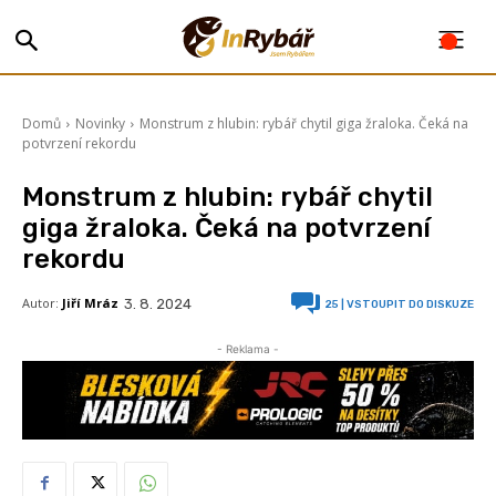
Domů
Novinky
Monstrum z hlubin: rybář chytil giga žraloka. Čeká na
potvrzení rekordu
Monstrum z hlubin: rybář chytil
giga žraloka. Čeká na potvrzení
rekordu
Autor:
Jiří Mráz
3. 8. 2024
25
| VSTOUPIT DO DISKUZE
- Reklama -