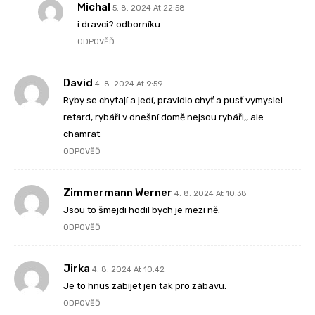
Michal
5. 8. 2024 At 22:58
i dravci? odborníku
ODPOVĚĎ
David
4. 8. 2024 At 9:59
Ryby se chytají a jedí, pravidlo chyť a pusť vymyslel
retard, rybáři v dnešní domě nejsou rybáři,, ale
chamrat
ODPOVĚĎ
Zimmermann Werner
4. 8. 2024 At 10:38
Jsou to šmejdi hodil bych je mezi ně.
ODPOVĚĎ
Jirka
4. 8. 2024 At 10:42
Je to hnus zabíjet jen tak pro zábavu.
ODPOVĚĎ