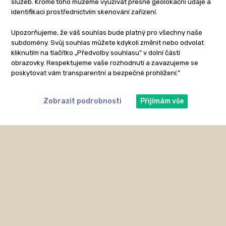
služeb. Kromě toho můžeme využívat přesné geolokační údaje a
identifikaci prostřednictvím skenování zařízení.
Upozorňujeme, že váš souhlas bude platný pro všechny naše
subdomény. Svůj souhlas můžete kdykoli změnit nebo odvolat
kliknutím na tlačítko „Předvolby souhlasu” v dolní části
obrazovky. Respektujeme vaše rozhodnutí a zavazujeme se
poskytovat vám transparentní a bezpečné prohlížení.”
Zobrazit podrobnosti
Přijímám vše