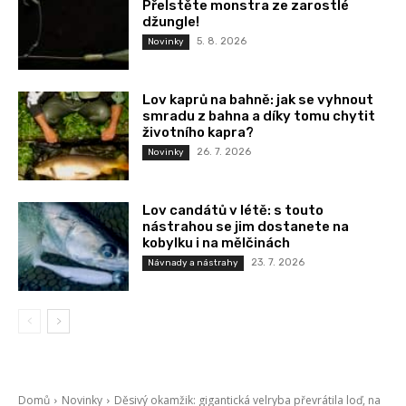
Přelstěte monstra ze zarostlé
džungle!
5. 8. 2026
Novinky
Lov kaprů na bahně: jak se vyhnout
smradu z bahna a díky tomu chytit
životního kapra?
26. 7. 2026
Novinky
Lov candátů v létě: s touto
nástrahou se jim dostanete na
kobylku i na mělčinách
23. 7. 2026
Návnady a nástrahy