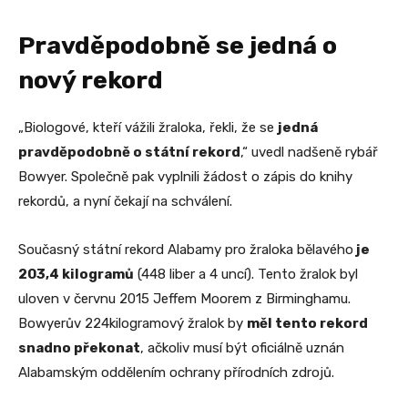
Pravděpodobně se jedná o
nový rekord
„Biologové, kteří vážili žraloka, řekli, že se
jedná
pravděpodobně o státní rekord
,“ uvedl nadšeně rybář
Bowyer. Společně pak vyplnili žádost o zápis do knihy
rekordů, a nyní čekají na schválení.
Současný státní rekord Alabamy pro žraloka bělavého
je
203,4 kilogramů
(448 liber a 4 uncí). Tento žralok byl
uloven v červnu 2015 Jeffem Moorem z Birminghamu.
Bowyerův 224kilogramový žralok by
měl tento rekord
snadno překonat
, ačkoliv musí být oficiálně uznán
Alabamským oddělením ochrany přírodních zdrojů.