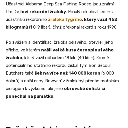
Účastníci Alabama Deep Sea Fishing Rodeo jsou známí
tím, že
loví rekordní žraloky
. Minulý rok ulovil jeden z
účastníků rekordního
žraloka tygřího
, který vážil 462
kilogramů
(1 019 liber), čímž překonal rekord z roku 1990.
Po zvážení a identifikaci žraloka bělavého, otevřeli jeho
břicho, ve kterém
našli velké kusy černoploutvého
žraloka
, který vážil odhadem 18 kilo (40 liber). Kromě
potenciálního státního rekordu získal tým Bon Secour
Butchers také
šek na více než 140 000 korun
(6 000
dolarů) a další ceny. Bowyerův žralok byl předán mořským
biologům k výzkumu, ale jeho
obrovské čelisti si
ponechal na památku
.