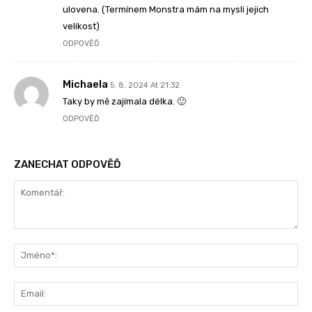
ulovena. (Termínem Monstra mám na mysli jejich
velikost)
ODPOVĚĎ
Michaela
5. 8. 2024 At 21:32
Taky by mě zajímala délka. 🙂
ODPOVĚĎ
ZANECHAT ODPOVĚĎ
Komentář:
Jm
Ema