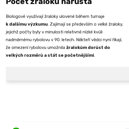
Počet žraloků narůstá
Biologové využívají žraloky ulovené během turnaje
k dalšímu výzkumu
. Zajímají se především o velké žraloky,
jejichž počty byly v minulosti relativně nízké kvůli
nadměrnému rybolovu v 90. letech. Někteří vědci nyní říkají,
že omezení rybolovu umožnila
žralokům dorůst do
velkých rozměrů a stát se početnějšími
.