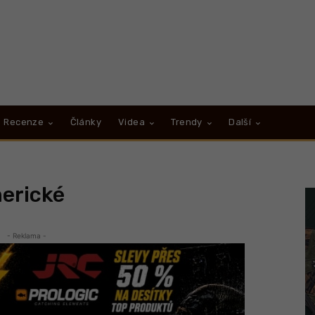
Recenze
Články
Videa
Trendy
Další
merické
- Reklama -