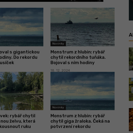
A
Novinky
oval s gigantickou
Monstrum z hlubin: rybář
odiny. Do rekordu
chytil rekordního tuňáka.
ousíček
Bojoval s ním hodiny
18. 12. 2024
Novinky
vek: rybář chytil
Monstrum z hlubin: rybář
nou želvu, která
chytil giga žraloka. Čeká na
kousnout ruku
potvrzení rekordu