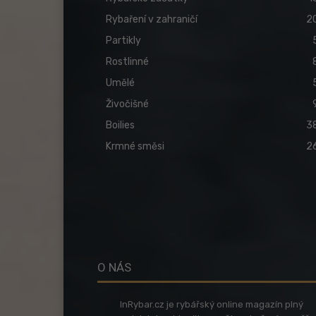
Rybaření v zahraničí
2
Partikly
Rostlinné
Umělé
Živočišné
Boilies
3
Krmné směsi
2
O NÁS
InRybar.cz je rybářský online magazín plný