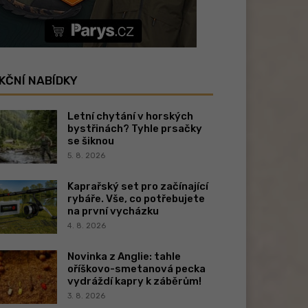
KČNÍ NABÍDKY
Letní chytání v horských
bystřinách? Tyhle prsačky
se šiknou
5. 8. 2026
Kaprařský set pro začínající
rybáře. Vše, co potřebujete
na první vycházku
4. 8. 2026
Novinka z Anglie: tahle
oříškovo-smetanová pecka
vydráždí kapry k záběrům!
3. 8. 2026