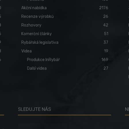
0
Akční nabídka
2176
5
Recenze výrobků
26
8
Rozhovory
42
5
Komerční články
51
9
Rybářská legislativa
37
8
Videa
19
6
Produkce InRybář
169
Další videa
27
SLEDUJTE NÁS
N