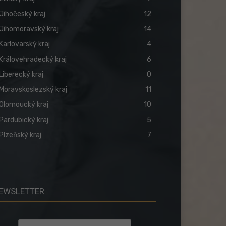
Jihočeský kraj
12
Jihomoravský kraj
14
Karlovarský kraj
4
Královehradecký kraj
6
Liberecký kraj
0
Moravskoslezský kraj
11
Olomoucký kraj
10
Pardubický kraj
5
Plzeňský kraj
7
EWSLETTER