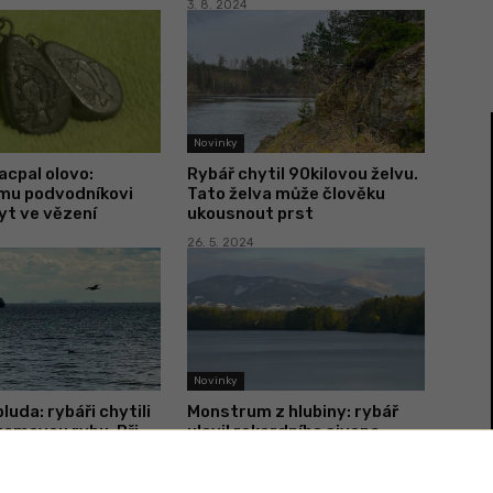
3. 8. 2024
Novinky
acpal olovo:
Rybář chytil 90kilovou želvu.
mu podvodníkovi
Tato želva může člověku
yt ve vězení
ukousnout prst
26. 5. 2024
Novinky
luda: rybáři chytili
Monstrum z hlubiny: rybář
ramovou rybu. Při
ulovil rekordního sivena.
řídali
Měřil skoro metr
29. 4. 2024