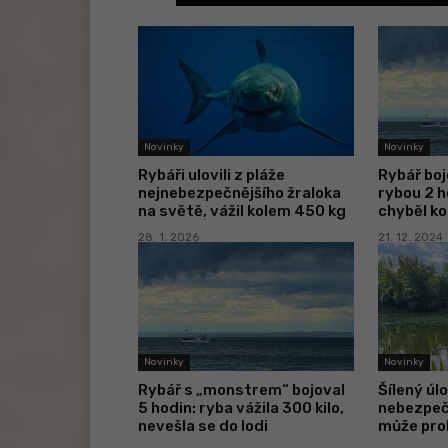
Novinky
Novinky
Rybáři ulovili z pláže
Rybář boj
nejnebezpečnějšího žraloka
rybou 2 h
na světě, vážil kolem 450 kg
chyběl k
28. 1. 2026
21. 12. 2024
Novinky
Novinky
Rybář s „monstrem“ bojoval
Šílený úlo
5 hodin: ryba vážila 300 kilo,
nebezpeč
nevešla se do lodi
může pro