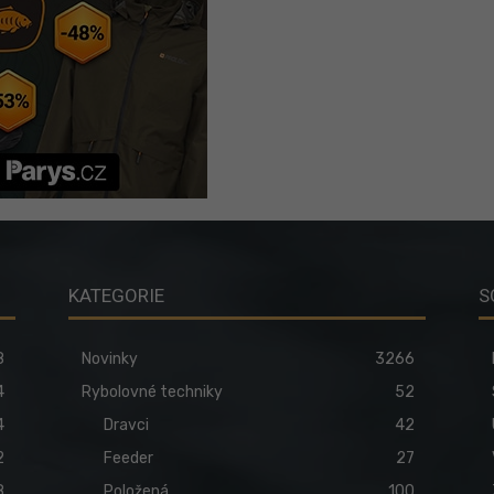
KATEGORIE
S
8
Novinky
3266
4
Rybolovné techniky
52
4
Dravci
42
2
Feeder
27
8
Položená
100