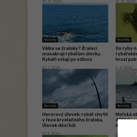
14. 11. 2024
15. 10. 2024
Novinky
Novinky
Válka se žraloky? Žraloci
Do ryby n
masakrují rybářům úlovky.
rybářské
Rybáři volají po odlovu
hrozí pob
27. 7. 2024
2. 6. 2024
Novinky
Novinky
Hororový úlovek: rybář chytil
Mořská ob
v řece krvelačného žraloka.
400kilog
Úlovek děsí lidi
boji se st
19. 5. 2024
3. 5. 2024