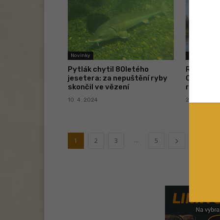
Novinky
Novinky
Pytlák chytil 80letého
Rybář dos
jesetera: za nepuštění ryby
000 korun
skončil ve vězení
rybářský
10. 4. 2024
2. 4. 2024
...
1
2
3
5