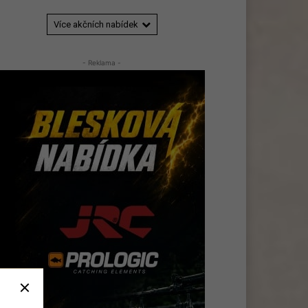
Více akčních nabídek
- Reklama -