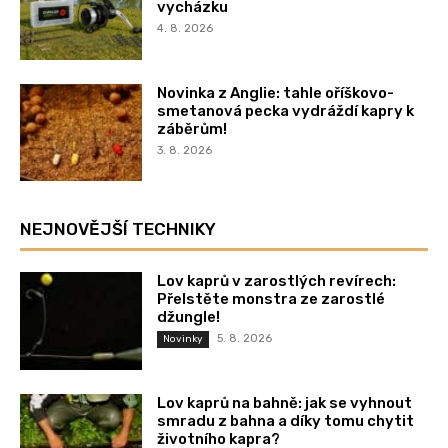
vycházku
4. 8. 2026
Novinka z Anglie: tahle oříškovo-
smetanová pecka vydráždí kapry k
záběrům!
3. 8. 2026
NEJNOVĚJŠÍ TECHNIKY
Lov kaprů v zarostlých revírech:
Přelstěte monstra ze zarostlé
džungle!
5. 8. 2026
Novinky
Lov kaprů na bahně: jak se vyhnout
smradu z bahna a díky tomu chytit
životního kapra?