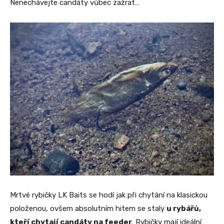
Nenechávejte candáty vůbec zažrat…
Mrtvé rybičky LK Baits se hodí jak při chytání na klasickou
položenou, ovšem absolutním hitem se staly
u rybářů,
kteří chytají candáty na feeder
. Rybičky mají ideální