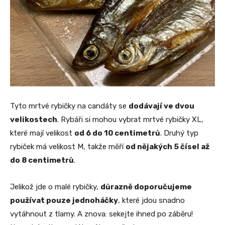
Tyto mrtvé rybičky na candáty se
dodávají ve dvou
velikostech
. Rybáři si mohou vybrat mrtvé rybičky XL,
které mají velikost
od 6 do 10 centimetrů
. Druhý typ
rybiček má velikost M, takže měří
od nějakých 5 čísel až
do 8 centimetrů
.
Jelikož jde o malé rybičky,
důrazně doporučujeme
používat pouze jednoháčky
, které jdou snadno
vytáhnout z tlamy. A znova: sekejte ihned po záběru!