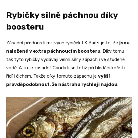
Rybičky silně páchnou díky
boosteru
Zásadní předností mrtvých rybiček LK Baits je to, že
jsou
naložené v extra páchnoucím boosteru
. Díky tomu
tak tyto rybičky vydávají velmi silný zápach i ve studené
vodě. A to je zásadní! Candáti se totiž při hledání kořisti
řídí i čichem. Takže díky tomuto zápachu je
vyšší
pravděpodobnost, že nástrahu rychleji najdou
.