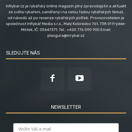
InRybar.cz je rybářský online magazín plný zpravodajství a aktualit
ze světa rybaření, zaměřený i na celou řadou rybářských témat,
od návodů až po recenze rybářských potřeb. Provozovatelem je
společnost InRybář Media s.r.o., Malý Koloredov 761, 738 01 Frýdek-
Místek, IČ: 05647371; Tel.: +420 776 090 900 Email:
plasgura@inrybar.cz
SLEDUJTE NÁS
NEWSLETTER