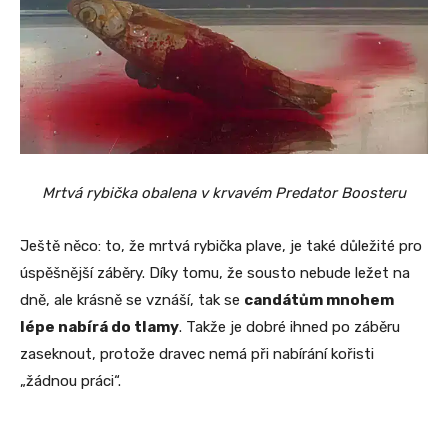
Mrtvá rybička obalena v krvavém Predator Boosteru
Ještě něco: to, že mrtvá rybička plave, je také důležité pro
úspěšnější záběry. Díky tomu, že sousto nebude ležet na
dně, ale krásně se vznáší, tak se
candátům mnohem
lépe nabírá do tlamy
. Takže je dobré ihned po záběru
zaseknout, protože dravec nemá při nabírání kořisti
„žádnou práci“.