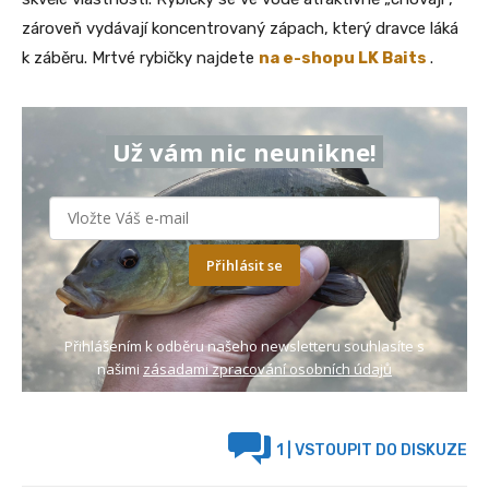
zároveň vydávají koncentrovaný zápach, který dravce láká
k záběru. Mrtvé rybičky najdete
na e-shopu LK Baits
.
Už vám nic neunikne!
Přihlásit se
Přihlášením k odběru našeho newsletteru souhlasíte s
našimi
zásadami zpracování osobních údajů
1
| VSTOUPIT DO DISKUZE