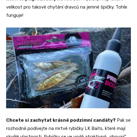
velikost pro takové chytání dravců na jemné špičky. Tohle
funguje!
Chcete si zachytat krásné podzimní candáty?
Pak se
rozhodně podívejte na mrtvé rybičky LK Baits, které mají
skvělé vlastnosti. Rybičky se ve vodě atraktivně „chovají“,