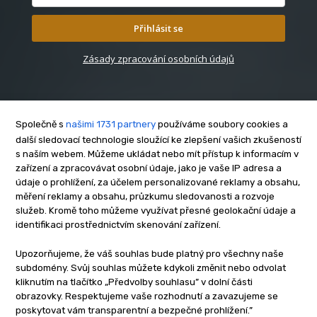
Přihlásit se
Zásady zpracování osobních údajů
Společně s
našimi 1731 partnery
používáme soubory cookies a
další sledovací technologie sloužící ke zlepšení vašich zkušeností
s naším webem. Můžeme ukládat nebo mít přístup k informacím v
O nás
zařízení a zpracovávat osobní údaje, jako je vaše IP adresa a
Kontakt
údaje o prohlížení, za účelem personalizované reklamy a obsahu,
Reklama
měření reklamy a obsahu, průzkumu sledovanosti a rozvoje
služeb. Kromě toho můžeme využívat přesné geolokační údaje a
Zásady soukromí
identifikaci prostřednictvím skenování zařízení.
Privacy policy
Cookies
Upozorňujeme, že váš souhlas bude platný pro všechny naše
subdomény. Svůj souhlas můžete kdykoli změnit nebo odvolat
Etický kodex
kliknutím na tlačítko „Předvolby souhlasu” v dolní části
Redakce
obrazovky. Respektujeme vaše rozhodnutí a zavazujeme se
poskytovat vám transparentní a bezpečné prohlížení.”