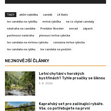
TAGY
akční nabídka
candát
LK Baits
lov candáta na rybičku
mrtvá rybička
na co chytat candaty
nástraha na candáta
Predator Booster
smrad
zápach
pachnouci nastraha
plovouci mrtva rybicka
lov candata na mrtvou rybicku
vznasiva mrtva rybicka
lov candata na rybku
lov candata na podzim
NEJNOVĚJŠÍ ČLÁNKY
Letní chytání v horských
bystřinách? Tyhle prsačky se šiknou
5. 8. 2026
Kaprařský set pro začínající rybáře.
Vše, co potřebujete na první