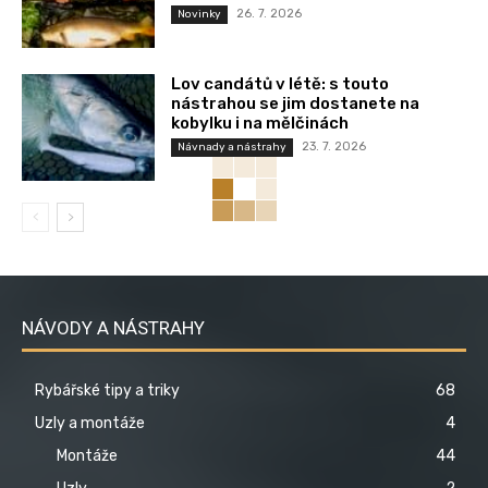
26. 7. 2026
Novinky
Lov candátů v létě: s touto
nástrahou se jim dostanete na
kobylku i na mělčinách
23. 7. 2026
Návnady a nástrahy
NÁVODY A NÁSTRAHY
Rybářské tipy a triky
68
Uzly a montáže
4
Montáže
44