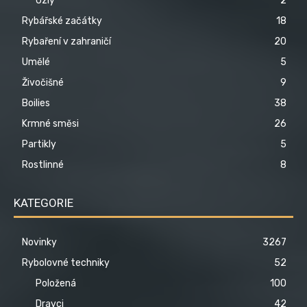
Uzly
2
Rybářské začátky
18
Rybaření v zahraničí
20
Umělé
5
Živočišné
9
Boilies
38
Krmné směsi
26
Partikly
5
Rostlinné
8
KATEGORIE
Novinky
3267
Rybolovné techniky
52
Položená
100
Dravci
42