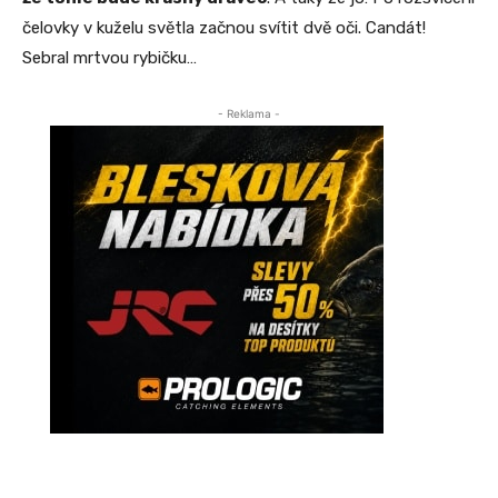
čelovky v kuželu světla začnou svítit dvě oči. Candát!
Sebral mrtvou rybičku…
- Reklama -