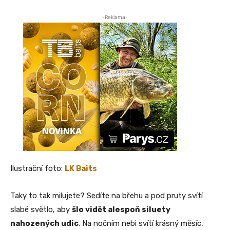
-Reklama-
Ilustrační foto:
LK Baits
Taky to tak milujete? Sedíte na břehu a pod pruty svítí
slabé světlo, aby
šlo vidět alespoň siluety
nahozených udic
. Na nočním nebi svítí krásný měsíc,