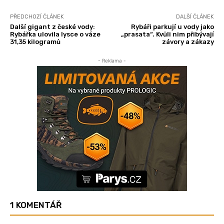
PŘEDCHOZÍ ČLÁNEK
DALŠÍ ČLÁNEK
Další gigant z české vody:
Rybáři parkují u vody jako
Rybářka ulovila lysce o váze
„prasata“. Kvůli nim přibývají
31,35 kilogramů
závory a zákazy
- Reklama -
1 KOMENTÁŘ