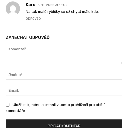
Karel
8. 11. 2022 At 15:02
Na tak malé rybičky se už chytá málo kde.
ODPOVĚĎ
ZANECHAT ODPOVĚĎ
Komentář:
Jm
Ema
Uložit mé jméno a e-mail v tomto prohlížeči pro příští
komentáře.