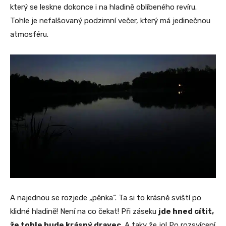
který se leskne dokonce i na hladině oblíbeného revíru.
Tohle je nefalšovaný podzimní večer, který má jedinečnou
atmosféru.
A najednou se rozjede „pěnka“. Ta si to krásně sviští po
klidné hladině! Není na co čekat! Při záseku
jde hned cítit,
že tohle bude krásný dravec
. A taky že jo! Po rozsvícení