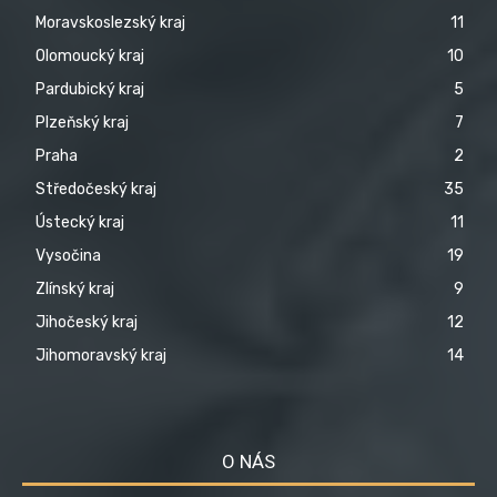
Moravskoslezský kraj
11
Olomoucký kraj
10
Pardubický kraj
5
Plzeňský kraj
7
Praha
2
Středočeský kraj
35
Ústecký kraj
11
Vysočina
19
Zlínský kraj
9
Jihočeský kraj
12
Jihomoravský kraj
14
O NÁS