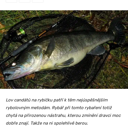
Lov candátů na rybičku patří k těm nejúspěšnějším
rybolovným metodám. Rybář při tomto rybaření totiž
chytá na přirozenou nástrahu, kterou zmínění dravci moc
dobře znají. Takže na ni spolehlivě berou.