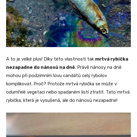
A to je velké plus! Díky této vlastnosti tak
mrtvá rybička
nezapadne do nánosů na dně
. Právě nánosy na dně
mohou při podzimním lovu candátů celý rybolov
komplikovat. Proč? Protože mrtvá rybička se může v
odumřelé vegetaci nebo spadaném listí ztratit. Tato mrtvá
rybička, která je vysušená, ale do nánosů nezapadne!