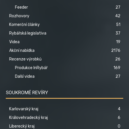
Feeder
27
Rozhovory
42
Komerční články
51
Rybářská legislativa
37
Videa
19
Akční nabídka
2176
Recenze výrobků
26
Produkce InRybář
169
Další videa
27
SOUKROMÉ REVÍRY
Karlovarský kraj
4
Královehradecký kraj
6
Liberecký kraj
0