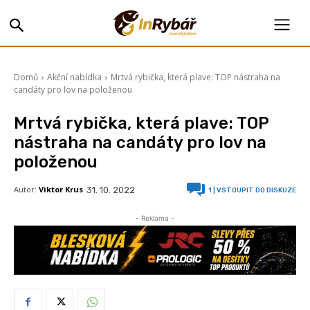
Domů
Akční nabídka
Mrtvá rybička, která plave: TOP nástraha na
candáty pro lov na položenou
Mrtvá rybička, která plave: TOP
nástraha na candáty pro lov na
položenou
Autor:
Viktor Krus
31. 10. 2022
1
| VSTOUPIT DO DISKUZE
- Reklama -