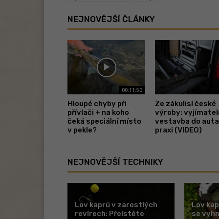
NEJNOVĚJŠÍ ČLÁNKY
00:11:50
Hloupé chyby při
Ze zákulisí české
přívlači + na koho
výroby: vyjímate
čeká speciální místo
vestavba do auta
v pekle?
praxi (VIDEO)
NEJNOVĚJŠÍ TECHNIKY
Lov kaprů v zarostlých
Lov kap
revírech: Přelstěte
se vyh