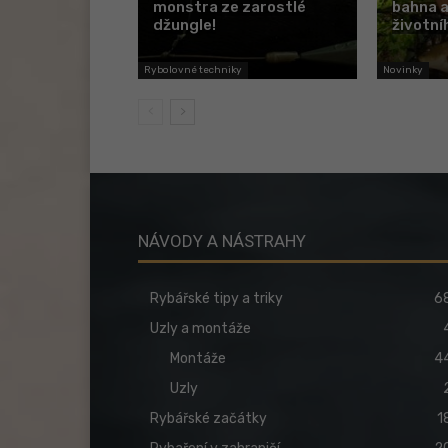
monstra ze zarostlé
bahna a
džungle!
životní
Rybolovné techniky
Novinky
NÁVODY A NÁSTRAHY
Rybářské tipy a triky
6
Uzly a montáže
Montáže
4
Uzly
Rybářské začátky
1