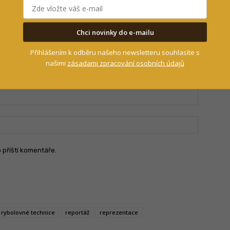
Chci novinky do e-mailu
Přihlášením k odběru našeho newsletteru souhlasíte s
našimi
zásadami zpracování osobních údajů
Jméno:
Email:
o příští komentáře.
v rybolovné technice
reportáž
reprezentace