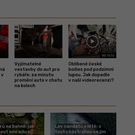
00:16:55
Vyjímatelné
Oblíbené české
lná
vestavby do aut pro
boilies pod podzimní
 v
rybáře: za minutu
lupou. Jak dopadlo
promění auto v chatu
v naší videorecenzi?
na kolech
rů na bahně: jak
Lov candátů v létě: s
nout smradu z
touto nástrahou se jim