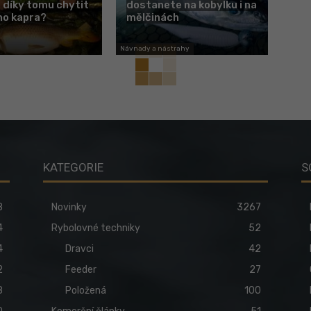
 díky tomu chytit
dostanete na kobylku i na
ho kapra?
mělčinách
Návnady a nástrahy
KATEGORIE
S
8
Novinky
3267
4
Rybolovné techniky
52
4
Dravci
42
2
Feeder
27
8
Položená
100