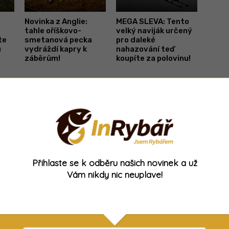
o
Novinka z Anglie:
MEGA SLEVA: Tento
tahle oříškovo-
velký naviják určený
te
smetanová pecka
pro daleké
u
vydráždí kapry k
nahazování teď
záběrům!
koupíte za polovinu!
- Reklama -
Přihlaste se k odběru našich novinek a už
Vám nikdy nic neuplave!