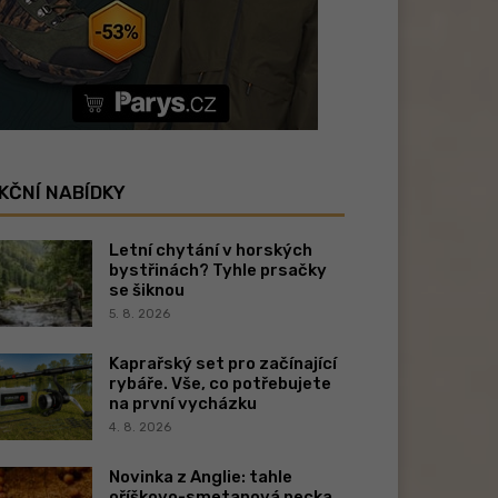
KČNÍ NABÍDKY
Letní chytání v horských
bystřinách? Tyhle prsačky
se šiknou
5. 8. 2026
Kaprařský set pro začínající
rybáře. Vše, co potřebujete
na první vycházku
4. 8. 2026
Novinka z Anglie: tahle
oříškovo-smetanová pecka