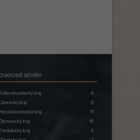
OUKROMÉ REVÍRY
Královehradecký kraj
6
Liberecký kraj
0
Moravskoslezský kraj
11
Olomoucký kraj
10
Pardubický kraj
5