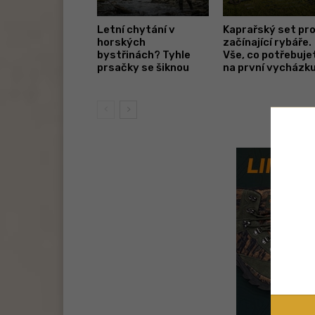
Letní chytání v
Kaprařský set pr
horských
začínající rybáře.
bystřinách? Tyhle
Vše, co potřebuje
prsačky se šiknou
na první vycházk