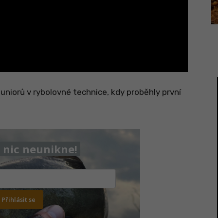
uniorů v rybolovné technice, kdy proběhly první
nic neunikne!
Přihlásit se