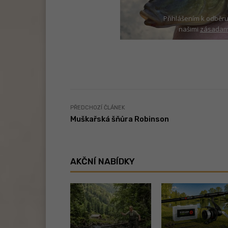
Přihlášením k odběru
našimi
zásadami
PŘEDCHOZÍ ČLÁNEK
Muškařská šňůra Robinson
AKČNÍ NABÍDKY