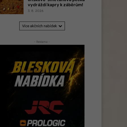
vydráždí kapry k záběrům!
3. 8. 2026
Více akčních nabídek
- Reklama -