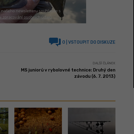
 našeho newsletteru souhlasíte s
 zpracování osobních údajů
0
| VSTOUPIT DO DISKUZE
DALŠÍ ČLÁNEK
MS juniorů v rybolovné technice: Druhý den
závodu (6. 7. 2013)