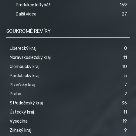
Produkce InRybář
169
Další videa
27
SOUKROMÉ REVÍRY
Liberecký kraj
0
Moravskoslezský kraj
11
Olomoucký kraj
10
Pardubický kraj
5
Plzeňský kraj
7
Praha
2
Středočeský kraj
35
Ústecký kraj
11
Vysočina
19
Zlínský kraj
9