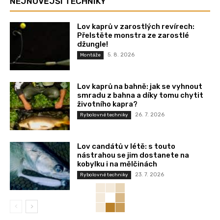
NEJNOVĚJŠÍ TECHNIKY
Lov kaprů v zarostlých revírech:
Přelstěte monstra ze zarostlé
džungle!
5. 8. 2026
Montáže
Lov kaprů na bahně: jak se vyhnout
smradu z bahna a díky tomu chytit
životního kapra?
26. 7. 2026
Rybolovné techniky
Lov candátů v létě: s touto
nástrahou se jim dostanete na
kobylku i na mělčinách
23. 7. 2026
Rybolovné techniky