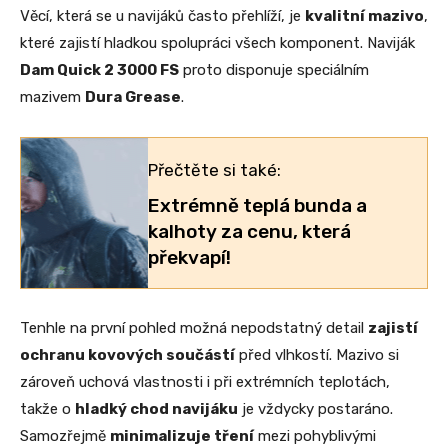
Věcí, která se u navijáků často přehlíží, je
kvalitní mazivo
,
které zajistí hladkou spolupráci všech komponent. Naviják
Dam Quick 2 3000 FS
proto disponuje speciálním
mazivem
Dura Grease
.
Přečtěte si také:
Extrémně teplá bunda a
kalhoty za cenu, která
překvapí!
Tenhle na první pohled možná nepodstatný detail
zajistí
ochranu kovových součástí
před vlhkostí. Mazivo si
zároveň uchová vlastnosti i při extrémních teplotách,
takže o
hladký chod navijáku
je vždycky postaráno.
Samozřejmě
minimalizuje tření
mezi pohyblivými