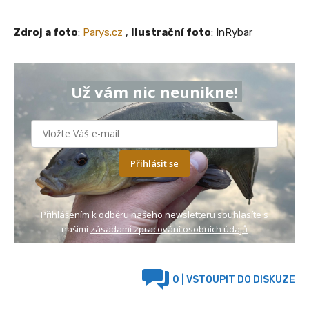
Zdroj a foto
:
Parys.cz
,
Ilustrační foto
: InRybar
Už vám nic neunikne!
Přihlásit se
Přihlášením k odběru našeho newsletteru souhlasíte s
našimi
zásadami zpracování osobních údajů
0
| VSTOUPIT DO DISKUZE