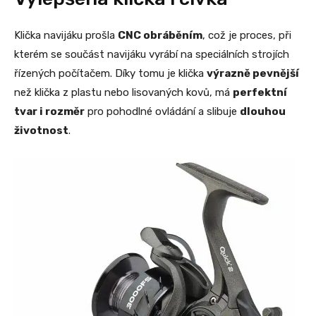
Klička navijáku prošla
CNC obráběním
, což je proces, při
kterém se součást navijáku vyrábí na speciálních strojích
řízených počítačem. Díky tomu je klička
výrazně pevnější
než klička z plastu nebo lisovaných kovů, má
perfektní
tvar i rozměr
pro pohodlné ovládání a slibuje
dlouhou
životnost
.