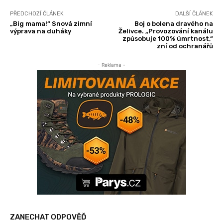
PŘEDCHOZÍ ČLÁNEK
DALŠÍ ČLÁNEK
„Big mama!“ Snová zimní
Boj o bolena dravého na
výprava na duháky
Želivce. „Provozování kanálu
způsobuje 100% úmrtnost,“
zní od ochranářů
- Reklama -
ZANECHAT ODPOVĚĎ