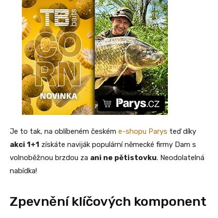
Je to tak, na oblíbeném českém
e-shopu Parys
teď díky
akci 1+1
získáte naviják populární německé firmy Dam s
volnoběžnou brzdou za
ani ne pětistovku
. Neodolatelná
nabídka!
Zpevnění klíčových komponent