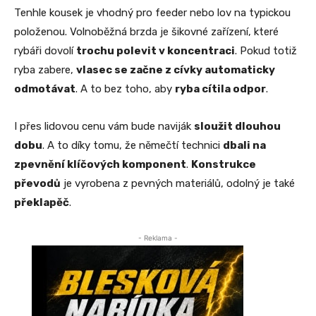
Tenhle kousek je vhodný pro feeder nebo lov na typickou
položenou. Volnoběžná brzda je šikovné zařízení, které
rybáři dovolí
trochu polevit v koncentraci
. Pokud totiž
ryba zabere,
vlasec se začne z cívky automaticky
odmotávat
. A to bez toho, aby
ryba cítila odpor
.
I přes lidovou cenu vám bude naviják
sloužit dlouhou
dobu
. A to díky tomu, že němečtí technici
dbali na
zpevnění klíčových komponent
.
Konstrukce
převodů
je vyrobena z pevných materiálů, odolný je také
překlapěč
.
- Reklama -