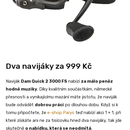
Dva navijáky za 999 Kč
Naviják
Dam Quick 2 3000 FS
nabízí
za málo peněz
hodně muziky
. Díky kvalitním součástkám, německé
přesnosti a vynikajícímu mazání máte jistotu, že naviják
bude odvádět
dobrou práci
po dlouhou dobu. Když si k
tomu připočtete, že
e-shop Parys
teď nabízí akci 1 + 1, při
které získáte ani ne za tisícovku hned dva navijáky, tak jde
skutečně
o nabídku, která se neodmítá
.