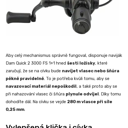
Aby celý mechanismus správně fungoval, disponuje naviják
Dam Quick 2 3000 FS 1+1 hned
šesti ložisky
, které
zaručují, že se na cívku bude
navíjet vlasec nebo šňůra
pěkně pravidelně
. To je potřeba kvůli tomu, aby se
navazovací materiál nepoškodil
, a také proto aby se
při nahazování vlasec či šňůra
plynule odvíjel
. Díky tomu
dohodíte dál. Na cívku se vejde
280 m vlasce při síle
0,25 mm
.
Vylepšená klička i cívka