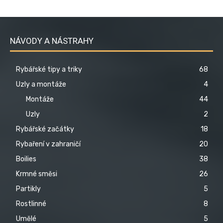
NÁVODY A NÁSTRAHY
Rybářské tipy a triky
68
Uzly a montáže
4
Montáže
44
Uzly
2
Rybářské začátky
18
Rybaření v zahraničí
20
Boilies
38
Krmné směsi
26
Partikly
5
Rostlinné
8
Umělé
5