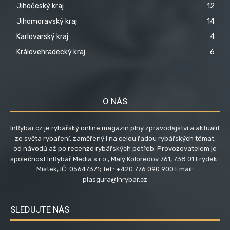
Jihočeský kraj
12
Jihomoravský kraj
14
Karlovarský kraj
4
Královehradecký kraj
6
O NÁS
InRybar.cz je rybářský online magazín plný zpravodajství a aktualit
ze světa rybaření, zaměřený i na celou řadou rybářských témat,
od návodů až po recenze rybářských potřeb. Provozovatelem je
společnost InRybář Media s.r.o., Malý Koloredov 761, 738 01 Frýdek-
Místek, IČ: 05647371; Tel.: +420 776 090 900 Email:
plasgura@inrybar.cz
SLEDUJTE NÁS