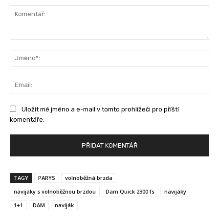
Komentář:
Jm
Ema
Uložit mé jméno a e-mail v tomto prohlížeči pro příští
komentáře.
TAGY
PARYS
volnoběžná brzda
navijáky s volnoběžnou brzdou
Dam Quick 2300 fs
navijáky
1+1
DAM
naviják