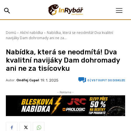
Domů
Akční nabídka
Nabídka, která se neodmítá! Dva kvalitní
navijáky Dam dohromady ani ne za...
Nabídka, která se neodmítá! Dva
kvalitní navijáky Dam dohromady
ani ne za tisícovku
Autor:
Ondřej Cupal
19. 1. 2025
0
| VSTOUPIT DO DISKUZE
- Reklama -