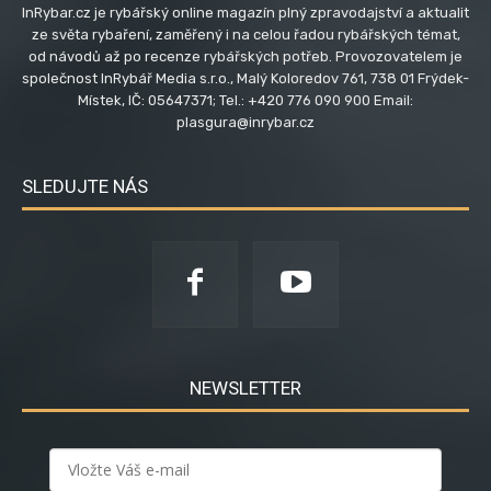
InRybar.cz je rybářský online magazín plný zpravodajství a aktualit
ze světa rybaření, zaměřený i na celou řadou rybářských témat,
od návodů až po recenze rybářských potřeb. Provozovatelem je
společnost InRybář Media s.r.o., Malý Koloredov 761, 738 01 Frýdek-
Místek, IČ: 05647371; Tel.: +420 776 090 900 Email:
plasgura@inrybar.cz
SLEDUJTE NÁS
NEWSLETTER