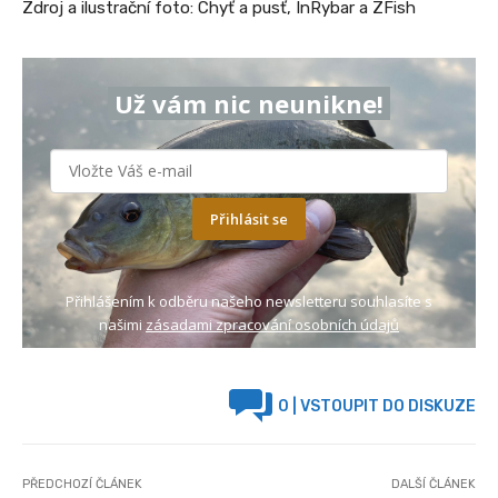
Zdroj a ilustrační foto: Chyť a pusť, InRybar a ZFish
Už vám nic neunikne!
Přihlásit se
Přihlášením k odběru našeho newsletteru souhlasíte s
našimi
zásadami zpracování osobních údajů
0
| VSTOUPIT DO DISKUZE
PŘEDCHOZÍ ČLÁNEK
DALŠÍ ČLÁNEK