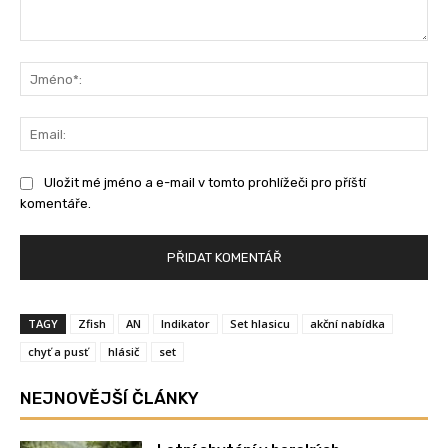
Komentář:
Jm
Ema
Uložit mé jméno a e-mail v tomto prohlížeči pro příští
komentáře.
TAGY
Zfish
AN
Indikator
Set hlasicu
akční nabídka
chyť a pusť
hlásič
set
NEJNOVĚJŠÍ ČLÁNKY