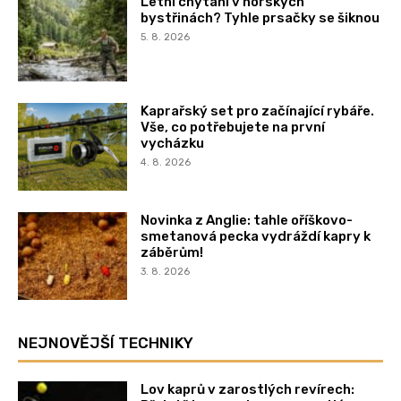
Letní chytání v horských
bystřinách? Tyhle prsačky se šiknou
5. 8. 2026
Kaprařský set pro začínající rybáře.
Vše, co potřebujete na první
vycházku
4. 8. 2026
Novinka z Anglie: tahle oříškovo-
smetanová pecka vydráždí kapry k
záběrům!
3. 8. 2026
NEJNOVĚJŠÍ TECHNIKY
Lov kaprů v zarostlých revírech: