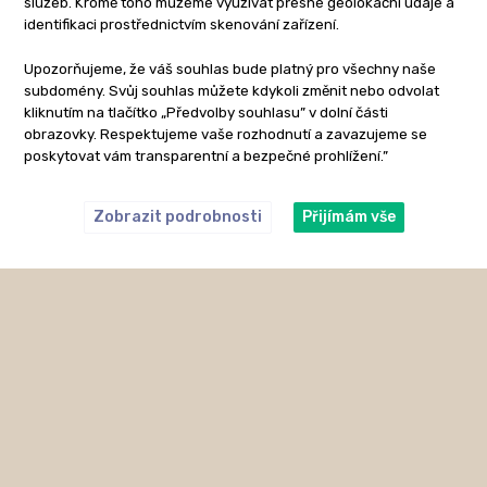
služeb. Kromě toho můžeme využívat přesné geolokační údaje a
identifikaci prostřednictvím skenování zařízení.
Upozorňujeme, že váš souhlas bude platný pro všechny naše
subdomény. Svůj souhlas můžete kdykoli změnit nebo odvolat
kliknutím na tlačítko „Předvolby souhlasu” v dolní části
obrazovky. Respektujeme vaše rozhodnutí a zavazujeme se
poskytovat vám transparentní a bezpečné prohlížení.”
Zobrazit podrobnosti
Přijímám vše