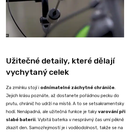
Užitečné detaily, které dělají
vychytaný celek
Za zmínku stojí i
odnímatelné záchytné chrániče
.
Jejich krásu poznáte, až dostanete pořádnou pecku do
prutu, chránič ho udrží na místě. A to se setsakramentsky
hodí. Nenápadná, ale užitečná funkce je taky
varování při
slabé baterii
. Vybitá baterka v nesprávný čas umí pěkně
zkazit den. Samozřejmostí je i voděodolnost, takže se na