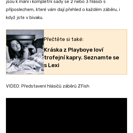
jsou k mání i kompletní sady se 2 nebo 3 hlásiči s
příposlechem, které vám dají přehled o každém záběru, i
když jste v bivaku.
Přečtěte si také:
Kráska z Playboye loví
trofejní kapry. Seznamte se
s Lexi
VIDEO: Představení hlásičů záběrů ZFish