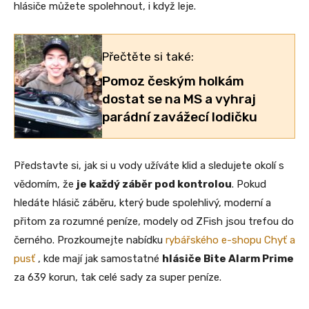
hlásiče můžete spolehnout, i když leje.
Přečtěte si také:
Pomoz českým holkám
dostat se na MS a vyhraj
parádní zavážecí lodičku
Představte si, jak si u vody užíváte klid a sledujete okolí s
vědomím, že
je každý záběr pod kontrolou
. Pokud
hledáte hlásič záběru, který bude spolehlivý, moderní a
přitom za rozumné peníze, modely od ZFish jsou trefou do
černého. Prozkoumejte nabídku
rybářského e-shopu Chyť a
pusť
, kde mají jak samostatné
hlásiče Bite Alarm Prime
za 639 korun, tak celé sady za super peníze.