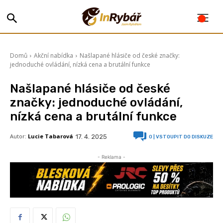
Domů
Akční nabídka
Našlapané hlásiče od české značky:
jednoduché ovládání, nízká cena a brutální funkce
Našlapané hlásiče od české
značky: jednoduché ovládání,
nízká cena a brutální funkce
Autor:
Lucie Tabarová
17. 4. 2025
0
| VSTOUPIT DO DISKUZE
- Reklama -