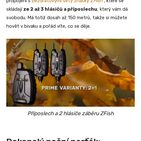
propojení s
bezdrátovými sety značky ZFish
, které se
skládají
ze 2 až 3 hlásičů a příposlechu
, který vám dá
svobodu. Má totiž dosah až 150 metrů, takže si můžete
hovět v bivaku a pořád víte, co se děje.
Příposlech a 2 hlásiče záběru ZFish