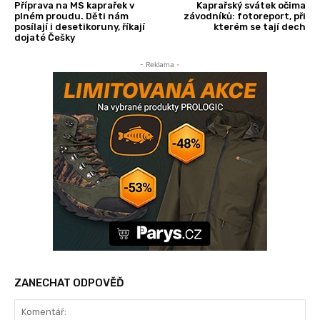
Příprava na MS kaprařek v
Kaprařský svátek očima
plném proudu. Děti nám
závodníků: fotoreport, při
posílají i desetikoruny, říkají
kterém se tají dech
dojaté Češky
- Reklama -
ZANECHAT ODPOVĚĎ