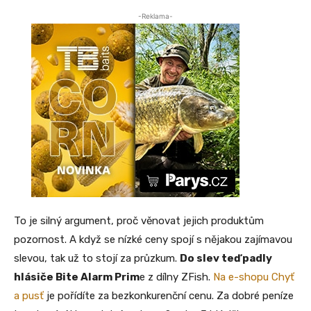
-Reklama-
To je silný argument, proč věnovat jejich produktům
pozornost. A když se nízké ceny spojí s nějakou zajímavou
slevou, tak už to stojí za průzkum.
Do slev teď padly
hlásiče Bite Alarm Prim
e z dílny ZFish.
Na e-shopu Chyť
a pusť
je pořídíte za bezkonkurenční cenu. Za dobré peníze