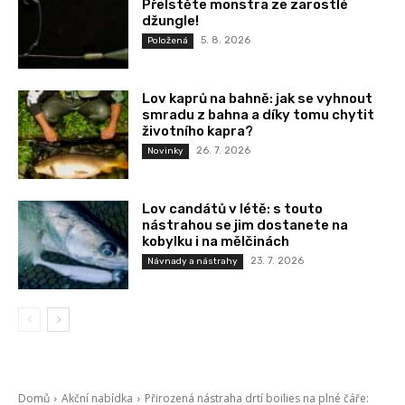
Přelstěte monstra ze zarostlé
džungle!
5. 8. 2026
Položená
Lov kaprů na bahně: jak se vyhnout
smradu z bahna a díky tomu chytit
životního kapra?
26. 7. 2026
Novinky
Lov candátů v létě: s touto
nástrahou se jim dostanete na
kobylku i na mělčinách
23. 7. 2026
Návnady a nástrahy