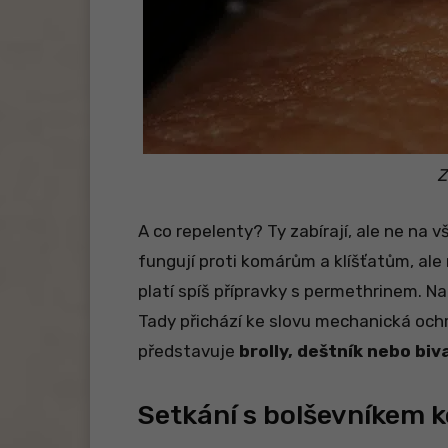
Z
A co repelenty? Ty zabírají, ale ne na
fungují proti komárům a klíšťatům, ale
platí spíš přípravky s permethrinem. Na
Tady přichází ke slovu mechanická och
představuje
brolly, deštník nebo bi
Setkání s bolševníkem 