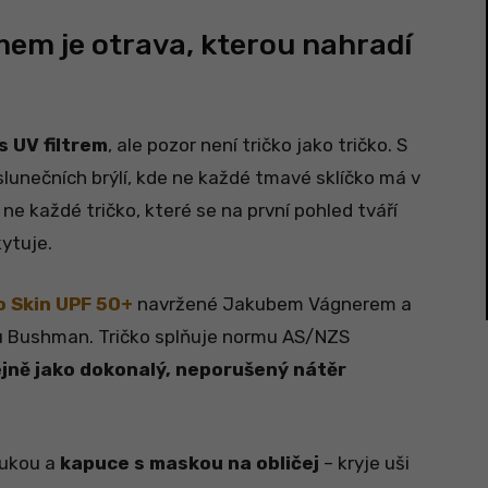
em je otrava, kterou nahradí
s UV filtrem
, ale pozor není tričko jako tričko. S
slunečních brýlí, kde ne každé tmavé sklíčko má v
k ne každé tričko, které se na první pohled tváří
ytuje.
o Skin UPF 50+
navržené Jakubem Vágnerem a
 Bushman. Tričko splňuje normu AS/NZS
jně jako dokonalý, neporušený nátěr
rukou a
kapuce s maskou na obličej
– kryje uši