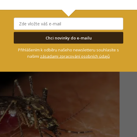
nebo triko s dlouhým rukávem a volné
éně odhalené kůže mají k dispozici, tím méně
í oranžovou, červenou a černou, i ovádi údajně
to se vyplatí je nedráždit.
Chci novinky do e-mailu
Přihlášením k odběru našeho newsletteru souhlasíte s
našimi
zásadami zpracování osobních údajů