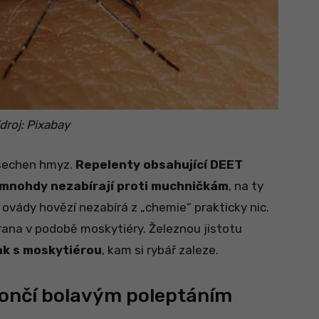
droj: Pixabay
 všechen hmyz.
Repelenty obsahující DEET
mnohdy nezabírají proti muchničkám
, na ty
 ovády hovězí nezabírá z „chemie“ prakticky nic.
rana v podobě moskytiéry. Železnou jistotu
vak s moskytiérou
, kam si rybář zaleze.
končí bolavým poleptáním