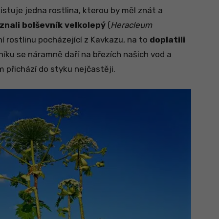
istuje jedna rostlina, kterou by měl znát a
znali bolševník velkolepý
(
Heracleum
í rostlinu pocházející z Kavkazu, na to
doplatili
níku se náramně daří na březích našich vod a
ím přichází do styku nejčastěji.