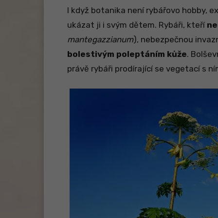
I když botanika není rybářovo hobby, ex
ukázat ji i svým dětem. Rybáři, kteří
ne
mantegazzianum
), nebezpečnou invazn
bolestivým poleptáním kůže
. Bolšev
právě rybáři prodírající se vegetací s n