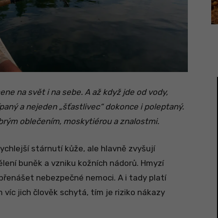
ne na svět i na sebe. A až když jde od vody,
ípaný a nejeden „šťastlivec“ dokonce i poleptaný.
obrým oblečením, moskytiérou a znalostmi.
chlejší stárnutí kůže, ale hlavně zvyšují
ení buněk a vzniku kožních nádorů. Hmyzí
přenášet nebezpečné nemoci. A i tady platí
m víc jich člověk schytá, tím je riziko nákazy