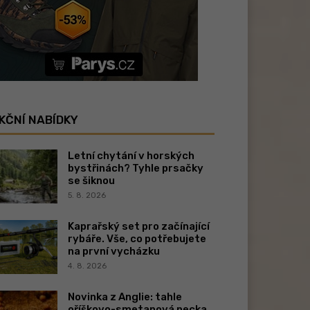
KČNÍ NABÍDKY
Letní chytání v horských
bystřinách? Tyhle prsačky
se šiknou
5. 8. 2026
Kaprařský set pro začínající
rybáře. Vše, co potřebujete
na první vycházku
4. 8. 2026
Novinka z Anglie: tahle
oříškovo-smetanová pecka