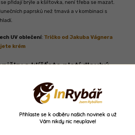
 se přidají brýle a kšiltovka, není třeba se mazat.
unečních paprsků než tmavá a v kombinaci s
hladí.
tech UV oblečení
:
Tričko od Jakuba Vágnera
ujete krém
ičky a klíšťata platí dlouhý
ytiéry, repelenty už méně
 rádi pohybují okolo vodních ploch a na rybáře
í a kousnutí
nejenže bolí a svědí, ale taky se
nce muchniček a ovádů navíc
způsobují
Přihlaste se k odběru našich novinek a už
 fungují jen na některé krvelačné nájezdníky.
Vám nikdy nic neuplave!