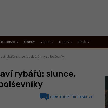
Recenze
Články
Videa
Trendy
Další
aví rybářů: slunce, krvelačný hmyz a bolševníky
aví rybářů: slunce,
bolševníky
0
| VSTOUPIT DO DISKUZE