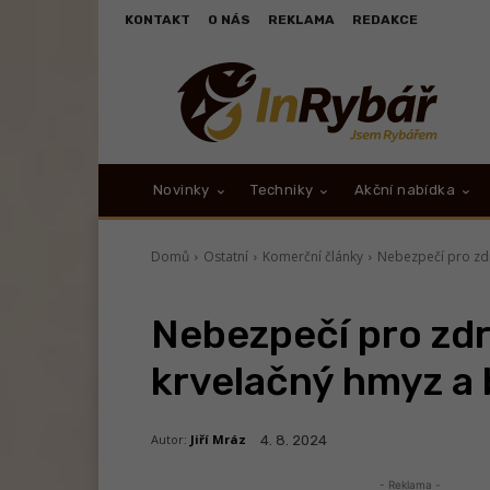
KONTAKT
O NÁS
REKLAMA
REDAKCE
Novinky
Techniky
Akční nabídka
Domů
Ostatní
Komerční články
Nebezpečí pro zdr
Nebezpečí pro zdr
krvelačný hmyz a 
Autor:
Jiří Mráz
4. 8. 2024
- Reklama -