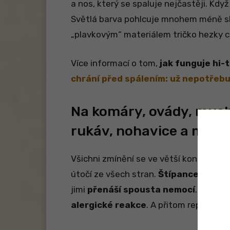
a nos, který se spaluje nejčastěji. Když
Světlá barva pohlcuje mnohem méně sl
„plavkovým“ materiálem tričko hezky c
Více informací o tom,
jak funguje hi-
chrání před spálením: už nepotřeb
Na komáry, ovády, muchn
rukáv, nohavice a mosk
Všichni zmínění se ve větší koncentraci
útočí ze všech stran.
Štípance, přisát
jimi
přenáší spousta nemocí
. Kousa
alergické reakce
. A přitom repelenty