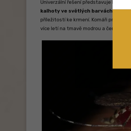
Univerzální řešení představuje
košile 
kalhoty ve světlých barvách
. Čím m
příležitostí ke krmení. Komáři preferuj
více letí na tmavě modrou a černou, pro