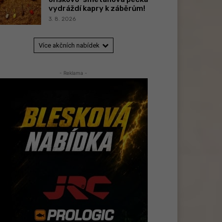
vydráždí kapry k záběrům!
3. 8. 2026
Více akčních nabídek
- Reklama -