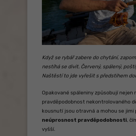
Když se rybář zabere do chytání, zapome
nestíhá se divit. Červený, spálený, pošt
Naštěstí to jde vyřešit s předstihem d
Opakované spáleniny způsobují nejen ry
pravděpodobnost nekontrolovaného děl
kousnutí jsou otravná a mohou se jimi 
neúprosnost pravděpodobnosti
, čí
vyšší.