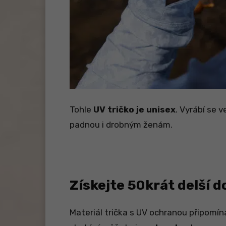
Tohle
UV tričko je unisex
. Vyrábí se v
padnou i drobným ženám.
Získejte 50krát delší d
Materiál trička s UV ochranou připomí