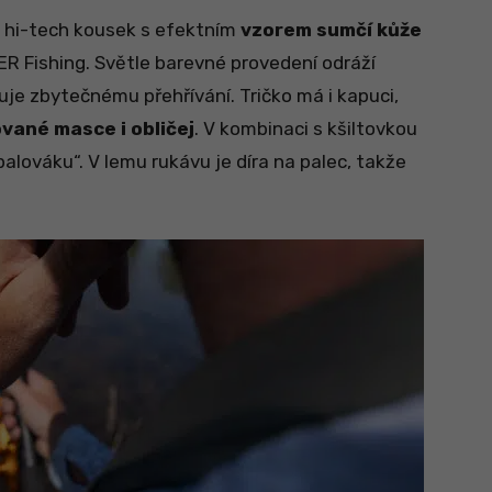
 hi-tech kousek s efektním
vzorem sumčí kůže
R Fishing. Světle barevné provedení odráží
e zbytečnému přehřívání. Tričko má i kapuci,
vané masce i obličej
. V kombinaci s kšiltovkou
alováku“. V lemu rukávu je díra na palec, takže