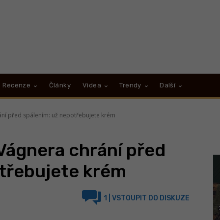
Recenze
Články
Videa
Trendy
Další
ání před spálením: už nepotřebujete krém
Vágnera chrání před
otřebujete krém
1
| VSTOUPIT DO DISKUZE