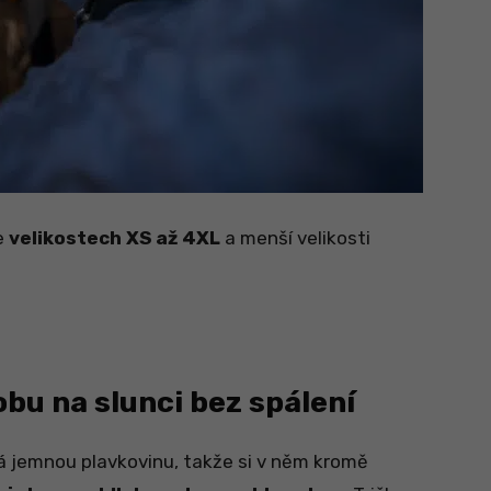
e
velikostech XS až 4XL
a menší velikosti
obu na slunci bez spálení
ná jemnou plavkovinu, takže si v něm kromě