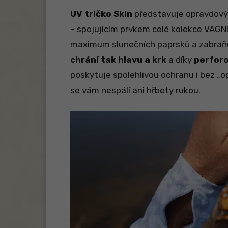
UV tričko Skin
představuje opravdový
– spojujícím prvkem celé kolekce VAGNE
maximum slunečních paprsků a zabraňuj
chrání tak hlavu a krk
a díky
perforo
poskytuje spolehlivou ochranu i bez „op
se vám nespálí ani hřbety rukou.