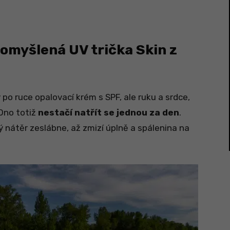
romyšlená UV trička Skin z
 po ruce opalovací krém s SPF, ale ruku a srdce,
Ono totiž
nestačí natřít se jednou za den
.
ý nátěr zeslábne, až zmizí úplně a spálenina na