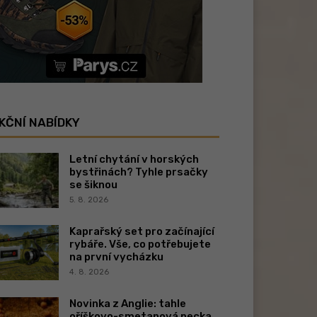
KČNÍ NABÍDKY
Letní chytání v horských
bystřinách? Tyhle prsačky
se šiknou
5. 8. 2026
Kaprařský set pro začínající
rybáře. Vše, co potřebujete
na první vycházku
4. 8. 2026
Novinka z Anglie: tahle
oříškovo-smetanová pecka