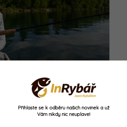
íjemné,
ale i nebezpečné
. UV záření způsobuje
a může vést až ke vzniku rakoviny. Nejhorší je,
Přihlaste se k odběru našich novinek a už
šením je
UV tričko Skin z kolekce VAGNER
,
Vám nikdy nic neuplave!
ve spolupráci s oblíbenou českou značkou