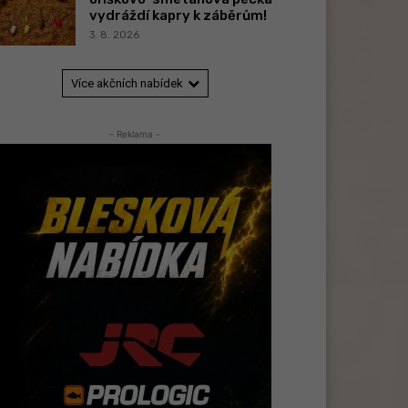
vydráždí kapry k záběrům!
3. 8. 2026
Více akčních nabídek
- Reklama -