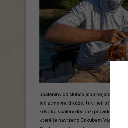
Spáleniny od slunce jsou nejenže nepř
jak ztmavnutí kůže, tak i její stárnutí 
když ke spálení dochází pravidelně. Ře
které je navrženo Jakubem Vágnerem