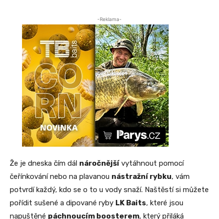
-Reklama-
Že je dneska čím dál
náročnější
vytáhnout pomocí
čeřínkování nebo na plavanou
nástražní rybku
, vám
potvrdí každý, kdo se o to u vody snaží. Naštěstí si můžete
pořídit sušené a dipované ryby
LK Baits
, které jsou
napuštěné
páchnoucím boosterem
, který přiláká