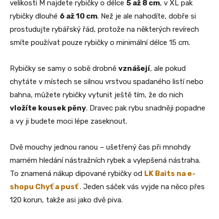
velikosti M najdete rybičky o délce
5 až 8 cm
, v XL pak
rybičky dlouhé
6 až 10 cm
. Než je ale nahodíte, dobře si
prostudujte rybářský řád, protože na některých revírech
smíte používat pouze rybičky o minimální délce 15 cm.
Rybičky se samy o sobě drobně
vznášejí
, ale pokud
chytáte v místech se silnou vrstvou spadaného listí nebo
bahna, můžete rybičky vytunit ještě tím, že do nich
vložíte kousek pěny
. Dravec pak rybu snadněji popadne
a vy ji budete moci lépe zaseknout.
Dvě mouchy jednou ranou – ušetřený čas při mnohdy
marném hledání nástražních rybek a vylepšená nástraha.
To znamená nákup dipované rybičky od
LK Baits na e-
shopu Chyť a pusť
. Jeden sáček vás vyjde na něco přes
120 korun, takže asi jako dvě piva.