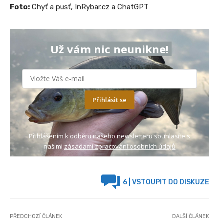
Foto:
Chyť a pusť, InRybar.cz a ChatGPT
Už vám nic neunikne!
Přihlásit se
Přihlášením k odběru našeho newsletteru souhlasíte s
našimi
zásadami zpracování osobních údajů
6
| VSTOUPIT DO DISKUZE
PŘEDCHOZÍ ČLÁNEK
DALŠÍ ČLÁNEK