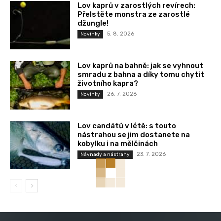
Lov kaprů v zarostlých revírech:
Přelstěte monstra ze zarostlé
džungle!
5. 8. 2026
Novinky
Lov kaprů na bahně: jak se vyhnout
smradu z bahna a díky tomu chytit
životního kapra?
26. 7. 2026
Novinky
Lov candátů v létě: s touto
nástrahou se jim dostanete na
kobylku i na mělčinách
23. 7. 2026
Návnady a nástrahy