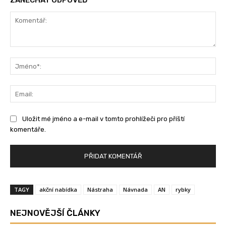
ZANECHAT ODPOVĚĎ
Komentář:
Jm
Ema
Uložit mé jméno a e-mail v tomto prohlížeči pro příští
komentáře.
TAGY
akční nabídka
Nástraha
Návnada
AN
rybky
NEJNOVĚJŠÍ ČLÁNKY