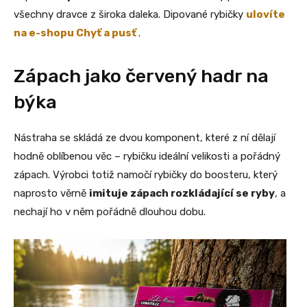
všechny dravce z široka daleka. Dipované rybičky
ulovíte
na e-shopu Chyť a pusť
.
Zápach jako červený hadr na
býka
Nástraha se skládá ze dvou komponent, které z ní dělají
hodně oblíbenou věc – rybičku ideální velikosti a pořádný
zápach. Výrobci totiž namočí rybičky do boosteru, který
naprosto věrně
imituje zápach rozkládající se ryby
, a
nechají ho v něm pořádně dlouhou dobu.