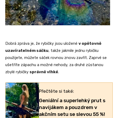
Dobrá zpráva je, že rybičky jsou uložené
v opětovně
uzavíratelném sáčku
, takže jakmile jednu rybičku
použijete, můžete sáček rovnou znovu zavřít. Zaprvé se
ušetříte zápachu a možné nehody, za druhé zůstanou
zbylé rybičky
správně vlhké
.
Přečtěte si také:
Geniální a superlehký prut s
navijákem a pouzdrem v
akčním setu se slevou 55 %!