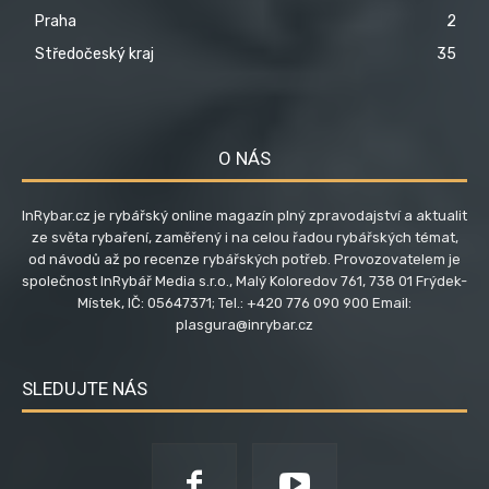
Praha
2
Středočeský kraj
35
O NÁS
InRybar.cz je rybářský online magazín plný zpravodajství a aktualit
ze světa rybaření, zaměřený i na celou řadou rybářských témat,
od návodů až po recenze rybářských potřeb. Provozovatelem je
společnost InRybář Media s.r.o., Malý Koloredov 761, 738 01 Frýdek-
Místek, IČ: 05647371; Tel.: +420 776 090 900 Email:
plasgura@inrybar.cz
SLEDUJTE NÁS