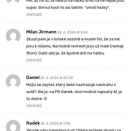
Hm, až na to, ze nedrží na háčku a nic na ně nejde jsou
super. Shrnul bych to asi takhle: “smrdí hezky”.
ODPOVĚĎ
Milan Jirmann
24. 6. 2026 At 9:24
Zkusil jsem je v loňské sezóně a musím říci, že za mě
jsou k ničemu. Na hodně revírech jsou už malé (nemají
15cm). Další věcí je, že špatně drží na háčku.
ODPOVĚĎ
Daniel
24. 6. 2026 At 20:29
Můžu se zeptat, který debil nastrazuje nástrahu v
autě? Ale jo, na PR článek, dost možná napsaný AI, je
to dobré:-D
ODPOVĚĎ
Radek
25. 6. 2026 At 7:48
Zkuste rybu napíchnout víc (třeba můžete zkusit i za