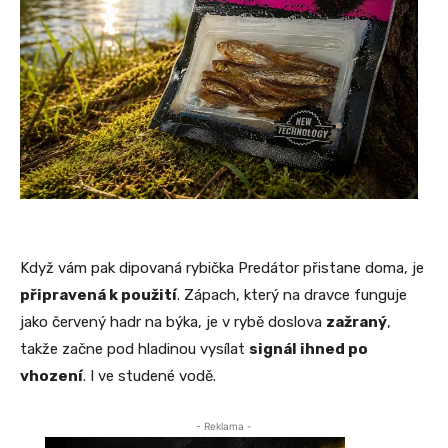
Když vám pak dipovaná rybička Predátor přistane doma, je
připravená k použití
. Zápach, který na dravce funguje
jako červený hadr na býka, je v rybě doslova
zažraný
,
takže začne pod hladinou vysílat
signál ihned po
vhození
. I ve studené vodě.
- Reklama -