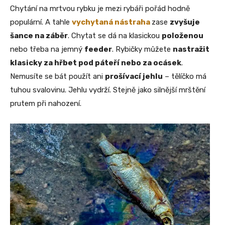
Chytání na mrtvou rybku je mezi rybáři pořád hodně
populární. A tahle
vychytaná nástraha
zase
zvyšuje
šance na záběr
. Chytat se dá na klasickou
položenou
nebo třeba na jemný
feeder
. Rybičky můžete
nastražit
klasicky za hřbet pod páteří nebo za ocásek
.
Nemusíte se bát použít ani
prošívací jehlu
– tělíčko má
tuhou svalovinu. Jehlu vydrží. Stejně jako silnější mrštění
prutem při nahození.