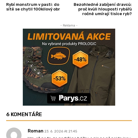
Rybí monstrum v pasti: do
Bezohledné zabíjení dravců:
sítě se chytil 100kilový obr
proč kvůli hlouposti rybářů
ročně umírají tisíce ryb?
- Reklama -
6 KOMENTÁŘE
Roman
23. 6. 2026 At 21:45