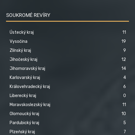
SOUKROMÉ REVÍRY
Ústecký kraj
11
Vysočina
19
Zlínský kraj
9
Jihočeský kraj
12
Jihomoravský kraj
14
Karlovarský kraj
4
Královehradecký kraj
6
Liberecký kraj
0
Moravskoslezský kraj
11
Olomoucký kraj
10
Pardubický kraj
5
Plzeňský kraj
7