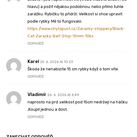
hlavu) a požít nějakou podobnou, nebo přímo tuhle
zarážku. Rybičku to přidrží. Velikost si chce upravit
podle rybky. Mě to fungovalo.
https://www.chytapust.cz/Zarazky-stoppery/Black-
Cat-Zarazky-Bait-Stop-15mm-10ks
ODPOVĚĎ
Karel
25. 6. 2026 At 10:23
Škoda že nenabizite 15 cm rybky když o tom víte.
ODPOVĚĎ
Vladimír
26. 6. 2026 At 6:49
naprosto na prd ,velikost pod 15cm nedržejí na háčku
,Koupil jednou a dost.
ODPOVĚĎ