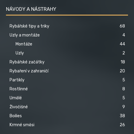
NÁVODY A NÁSTRAHY
Rybářské tipy a triky
68
Uzly a montáže
4
Montáže
44
Uzly
2
Rybářské začátky
18
Rybaření v zahraničí
20
Partikly
5
Rostlinné
8
Umělé
5
Živočišné
9
Boilies
38
Krmné směsi
26