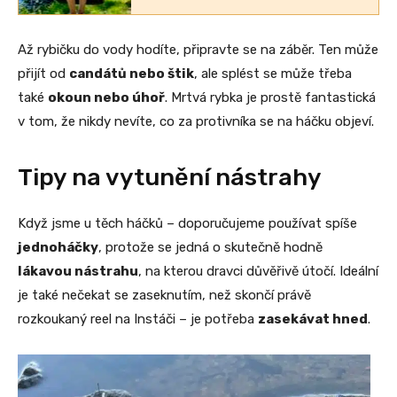
Až rybičku do vody hodíte, připravte se na záběr. Ten může
přijít od
candátů nebo štik
, ale splést se může třeba
také
okoun nebo úhoř
. Mrtvá rybka je prostě fantastická
v tom, že nikdy nevíte, co za protivníka se na háčku objeví.
Tipy na vytunění nástrahy
Když jsme u těch háčků – doporučujeme používat spíše
jednoháčky
, protože se jedná o skutečně hodně
lákavou nástrahu
, na kterou dravci důvěřivě útočí. Ideální
je také nečekat se zaseknutím, než skončí právě
rozkoukaný reel na Instáči – je potřeba
zasekávat hned
.