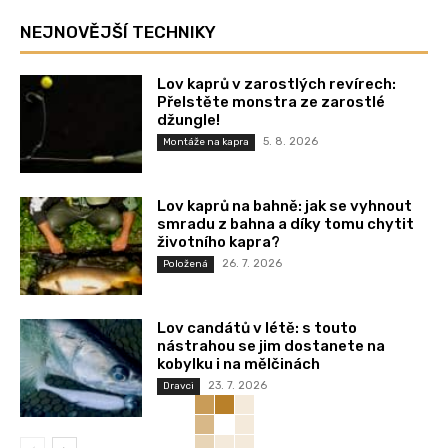
NEJNOVĚJŠÍ TECHNIKY
Lov kaprů v zarostlých revírech:
Přelstěte monstra ze zarostlé
džungle!
5. 8. 2026
Montáže na kapra
Lov kaprů na bahně: jak se vyhnout
smradu z bahna a díky tomu chytit
životního kapra?
26. 7. 2026
Položená
Lov candátů v létě: s touto
nástrahou se jim dostanete na
kobylku i na mělčinách
23. 7. 2026
Dravci