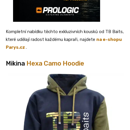
Kompletní nabídku těchto exkluzivních kousků od TB Baits,
které udělají radost každému kapraři, najdete
na e-shopu
Parys.cz
.
Mikina
Hexa Camo Hoodie