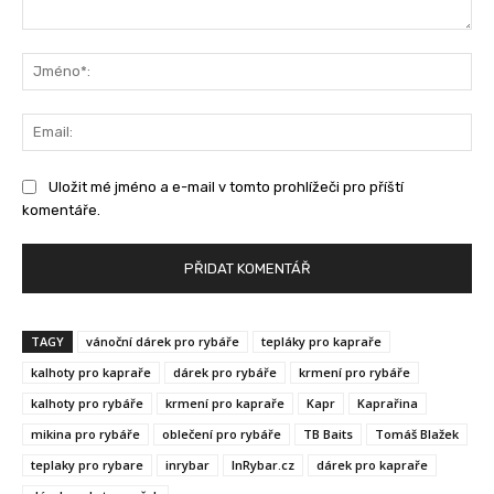
Komentář:
Jm
Ema
Uložit mé jméno a e-mail v tomto prohlížeči pro příští
komentáře.
TAGY
vánoční dárek pro rybáře
tepláky pro kapraře
kalhoty pro kapraře
dárek pro rybáře
krmení pro rybáře
kalhoty pro rybáře
krmení pro kapraře
Kapr
Kaprařina
mikina pro rybáře
oblečení pro rybáře
TB Baits
Tomáš Blažek
teplaky pro rybare
inrybar
InRybar.cz
dárek pro kapraře