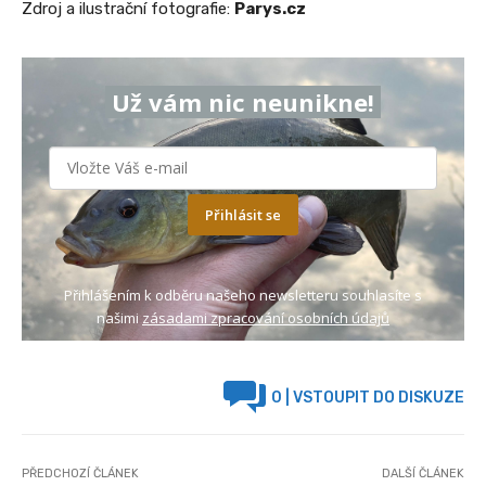
Zdroj a ilustrační fotografie:
Parys.cz
Už vám nic neunikne!
Přihlásit se
Přihlášením k odběru našeho newsletteru souhlasíte s
našimi
zásadami zpracování osobních údajů
0
| VSTOUPIT DO DISKUZE
PŘEDCHOZÍ ČLÁNEK
DALŠÍ ČLÁNEK