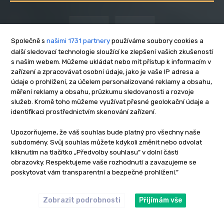
Společně s
našimi 1731 partnery
používáme soubory cookies a
další sledovací technologie sloužící ke zlepšení vašich zkušeností
s naším webem. Můžeme ukládat nebo mít přístup k informacím v
zařízení a zpracovávat osobní údaje, jako je vaše IP adresa a
NEWSLETTER
údaje o prohlížení, za účelem personalizované reklamy a obsahu,
měření reklamy a obsahu, průzkumu sledovanosti a rozvoje
služeb. Kromě toho můžeme využívat přesné geolokační údaje a
identifikaci prostřednictvím skenování zařízení.
Upozorňujeme, že váš souhlas bude platný pro všechny naše
subdomény. Svůj souhlas můžete kdykoli změnit nebo odvolat
Přihlásit se
kliknutím na tlačítko „Předvolby souhlasu” v dolní části
obrazovky. Respektujeme vaše rozhodnutí a zavazujeme se
Zásady zpracování osobních údajů
poskytovat vám transparentní a bezpečné prohlížení.”
Zobrazit podrobnosti
Přijímám vše