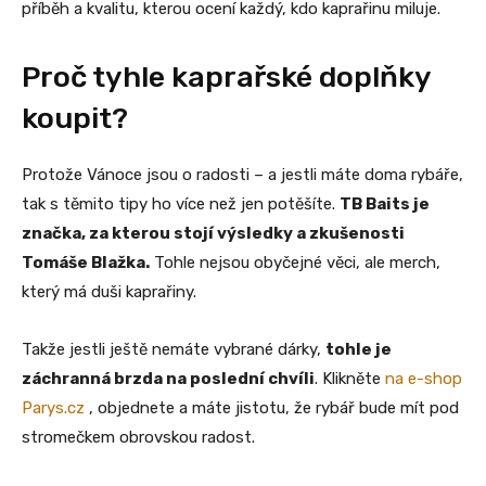
příběh a kvalitu, kterou ocení každý, kdo kaprařinu miluje.
Proč tyhle kaprařské doplňky
koupit?
Protože Vánoce jsou o radosti – a jestli máte doma rybáře,
tak s těmito tipy ho více než jen potěšíte.
TB Baits je
značka, za kterou stojí výsledky a zkušenosti
Tomáše Blažka.
Tohle nejsou obyčejné věci, ale merch,
který má duši kaprařiny.
Takže jestli ještě nemáte vybrané dárky,
tohle je
záchranná brzda na poslední chvíli
. Klikněte
na e-shop
Parys.cz
, objednete a máte jistotu, že rybář bude mít pod
stromečkem obrovskou radost.