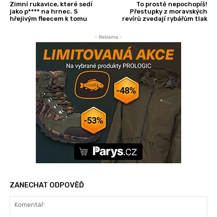
Zimní rukavice, které sedí
To prostě nepochopíš!
jako p**** na hrnec. S
Přestupky z moravských
hřejivým fleecem k tomu
revírů zvedají rybářům tlak
- Reklama -
ZANECHAT ODPOVĚĎ