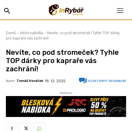
Domů
Akční nabídka
Nevíte, co pod stromeček? Tyhle TOP dárky
pro kapraře vás zachrání!
Nevíte, co pod stromeček? Tyhle
TOP dárky pro kapraře vás
zachrání!
Autor:
Tomáš Horáček
18. 12. 2025
0
| VSTOUPIT DO DISKUZE
- Reklama -