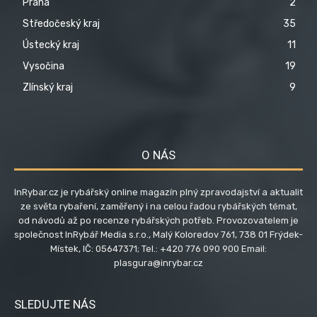
Praha
2
Středočeský kraj
35
Ústecký kraj
11
Vysočina
19
Zlínský kraj
9
O NÁS
InRybar.cz je rybářský online magazín plný zpravodajství a aktualit
ze světa rybaření, zaměřený i na celou řadou rybářských témat,
od návodů až po recenze rybářských potřeb. Provozovatelem je
společnost InRybář Media s.r.o., Malý Koloredov 761, 738 01 Frýdek-
Místek, IČ: 05647371; Tel.: +420 776 090 900 Email:
plasgura@inrybar.cz
SLEDUJTE NÁS