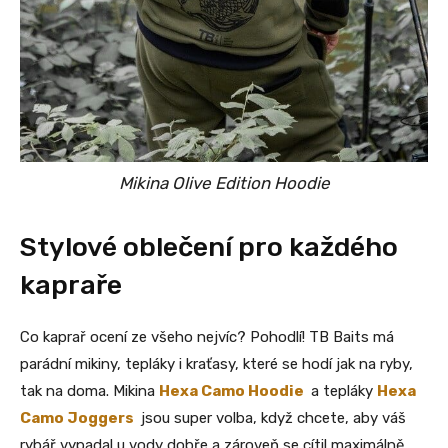
Mikina Olive Edition Hoodie
Stylové oblečení pro každého
kapraře
Co kaprař ocení ze všeho nejvíc? Pohodlí! TB Baits má
parádní mikiny, tepláky i kraťasy, které se hodí jak na ryby,
tak na doma. Mikina
Hexa Camo Hoodie
a tepláky
Hexa
Camo Joggers
jsou super volba, když chcete, aby váš
rybář vypadal u vody dobře a zároveň se cítil maximálně