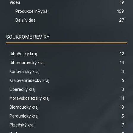
Videa
19
Produkce InRybář
169
Další videa
27
SOUKROMÉ REVÍRY
Jihočeský kraj
12
Jihomoravský kraj
14
Karlovarský kraj
4
Královehradecký kraj
6
Liberecký kraj
0
Moravskoslezský kraj
11
Olomoucký kraj
10
Pardubický kraj
5
Plzeňský kraj
7