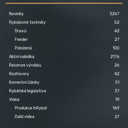
Novinky
3267
Rybolovné techniky
52
Dravci
42
Feeder
27
Položená
100
Akční nabídka
2176
Recenze výrobků
26
Rozhovory
42
Komerční články
51
Rybářská legislativa
37
Videa
19
Produkce InRybář
169
Další videa
27