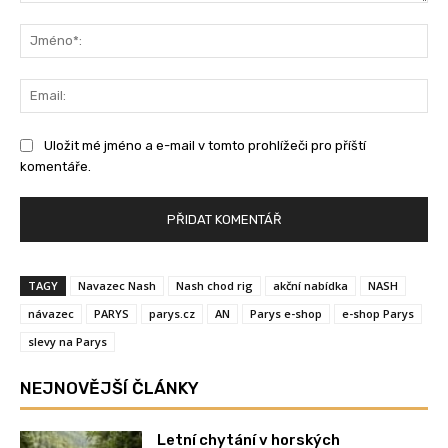
Komentář:
Jm
Ema
Uložit mé jméno a e-mail v tomto prohlížeči pro příští
komentáře.
TAGY
Navazec Nash
Nash chod rig
akční nabídka
NASH
návazec
PARYS
parys.cz
AN
Parys e-shop
e-shop Parys
slevy na Parys
NEJNOVĚJŠÍ ČLÁNKY
Letní chytání v horských