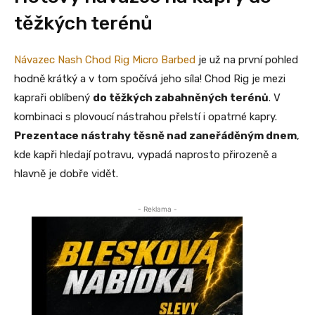
těžkých terénů
Návazec Nash Chod Rig Micro Barbed
je už na první pohled
hodně krátký a v tom spočívá jeho síla! Chod Rig je mezi
kapraři oblíbený
do těžkých zabahněných terénů
. V
kombinaci s plovoucí nástrahou přelstí i opatrné kapry.
Prezentace nástrahy těsně nad zaneřáděným dnem
,
kde kapři hledají potravu, vypadá naprosto přirozeně a
hlavně je dobře vidět.
- Reklama -