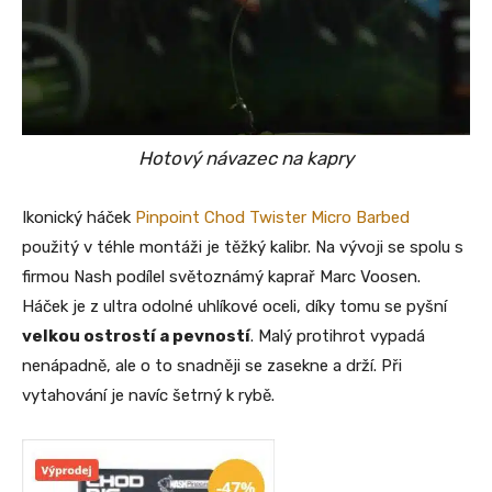
Hotový návazec na kapry
Ikonický háček
Pinpoint Chod Twister Micro Barbed
použitý v téhle montáži je těžký kalibr. Na vývoji se spolu s
firmou Nash podílel světoznámý kaprař Marc Voosen.
Háček je z ultra odolné uhlíkové oceli, díky tomu se pyšní
velkou ostrostí a pevností
. Malý protihrot vypadá
nenápadně, ale o to snadněji se zasekne a drží. Při
vytahování je navíc šetrný k rybě.