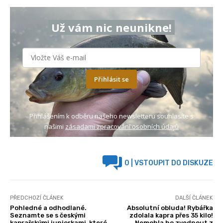
Už vám nic neunikne!
Přihlásit se
Přihlášením k odběru našeho newsletteru souhlasíte s
našimi
zásadami zpracování osobních údajů
0
| VSTOUPIT DO DISKUZE
PŘEDCHOZÍ ČLÁNEK
DALŠÍ ČLÁNEK
Pohledné a odhodlané.
Absolutní obluda! Rybářka
Seznamte se s českými
zdolala kapra přes 35 kilo!
kaprařskými juniorkami, které
Nemohla ho zvednout z