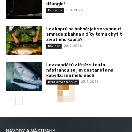
džungle!
5. 8. 2026
Kaprařina
Lov kaprů na bahně: jak se vyhnout
smradu z bahna a díky tomu chytit
životního kapra?
26. 7. 2026
Novinky
Lov candátů v létě: s touto
nástrahou se jim dostanete na
kobylku i na mělčinách
23. 7. 2026
Rybolovné techniky
NÁVODY A NÁSTRAHY