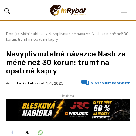
Domů
Akční nabídka
Nevyplivnutelné návazce Nash za méně než 30
korun: trumf na opatrné kapry
Nevyplivnutelné návazce Nash za
méně než 30 korun: trumf na
opatrné kapry
Autor:
Lucie Tabarová
1. 4. 2025
0
| VSTOUPIT DO DISKUZE
- Reklama -