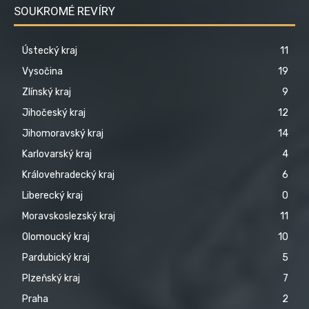
SOUKROMÉ REVÍRY
Ústecký kraj
11
Vysočina
19
Zlínský kraj
9
Jihočeský kraj
12
Jihomoravský kraj
14
Karlovarský kraj
4
Královehradecký kraj
6
Liberecký kraj
0
Moravskoslezský kraj
11
Olomoucký kraj
10
Pardubický kraj
5
Plzeňský kraj
7
Praha
2