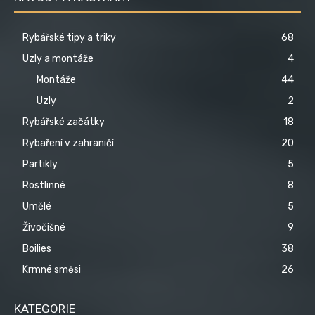
Rybářské tipy a triky
68
Uzly a montáže
4
Montáže
44
Uzly
2
Rybářské začátky
18
Rybaření v zahraničí
20
Partikly
5
Rostlinné
8
Umělé
5
Živočišné
9
Boilies
38
Krmné směsi
26
KATEGORIE