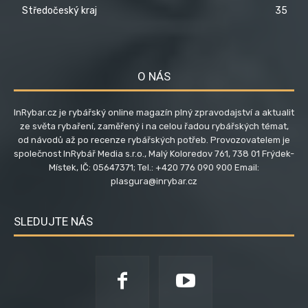
Středočeský kraj
35
O NÁS
InRybar.cz je rybářský online magazín plný zpravodajství a aktualit
ze světa rybaření, zaměřený i na celou řadou rybářských témat,
od návodů až po recenze rybářských potřeb. Provozovatelem je
společnost InRybář Media s.r.o., Malý Koloredov 761, 738 01 Frýdek-
Místek, IČ: 05647371; Tel.: +420 776 090 900 Email:
plasgura@inrybar.cz
SLEDUJTE NÁS