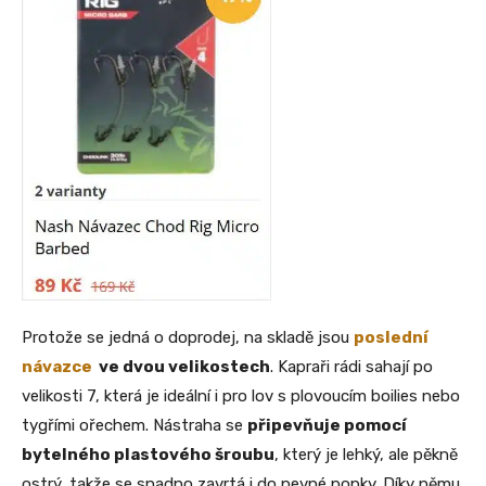
Protože se jedná o doprodej, na skladě jsou
poslední
návazce
ve dvou velikostech
. Kapraři rádi sahají po
velikosti 7, která je ideální i pro lov s plovoucím boilies nebo
tygřími ořechem. Nástraha se
připevňuje pomocí
bytelného plastového šroubu
, který je lehký, ale pěkně
ostrý, takže se snadno zavrtá i do pevné popky. Díky němu