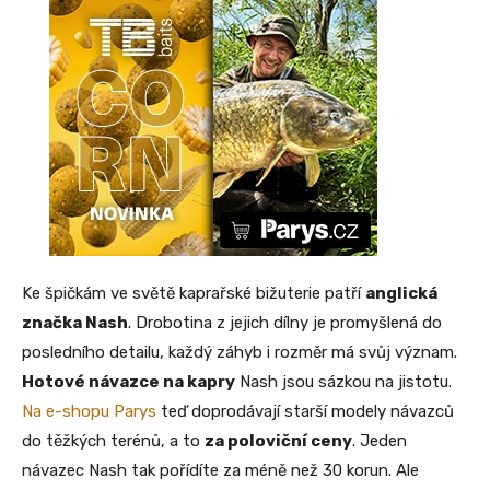
Ke špičkám ve světě kaprařské bižuterie patří
anglická
značka Nash
. Drobotina z jejich dílny je promyšlená do
posledního detailu, každý záhyb i rozměr má svůj význam.
Hotové návazce na kapry
Nash jsou sázkou na jistotu.
Na e-shopu Parys
teď doprodávají starší modely návazců
do těžkých terénů, a to
za poloviční ceny
. Jeden
návazec Nash tak pořídíte za méně než 30 korun. Ale