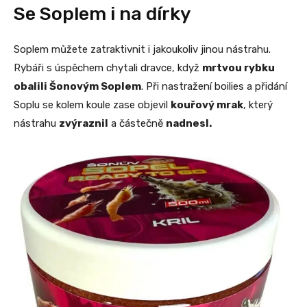
Se Soplem i na dírky
Soplem můžete zatraktivnit i jakoukoliv jinou nástrahu.
Rybáři s úspěchem chytali dravce, když
mrtvou rybku
obalili Šonovým Soplem
. Při nastražení boilies a přidání
Soplu se kolem koule zase objevil
kouřový mrak
, který
nástrahu
zvýraznil
a částečně
nadnesl.