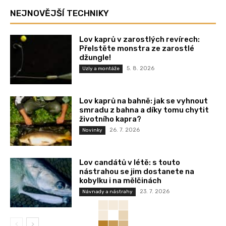
NEJNOVĚJŠÍ TECHNIKY
Lov kaprů v zarostlých revírech:
Přelstěte monstra ze zarostlé
džungle!
5. 8. 2026
Uzly a montáže
Lov kaprů na bahně: jak se vyhnout
smradu z bahna a díky tomu chytit
životního kapra?
26. 7. 2026
Novinky
Lov candátů v létě: s touto
nástrahou se jim dostanete na
kobylku i na mělčinách
23. 7. 2026
Návnady a nástrahy