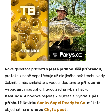
Nová generace přichází
s ještě jednodušší přípravou
,
protože k sobě nepotřebuje už nic jiného než trochu vody.
Jakmile směs smícháte s vodou, dostanete
přirozeně
vypadající
nástrahu, kterou žádná ryba z háčku
nesundá.
A novinka největší? Můžete si vybrat z
pěti
příchutí
! Novinku
Šonův Sopel Ready to Go
můžete
objednat na
e-shopu
Chyť a pusť
.