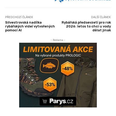
PŘEDCHOZÍ ČLÁNEK
DALŠÍ ČLÁNEK
Silvestrovská nadílka
Rybářská předsevzetí pro rok
rybářských videí vytvořených
2026: letos to chci u vody
pomocí AI
dělat jinak
- Reklama -