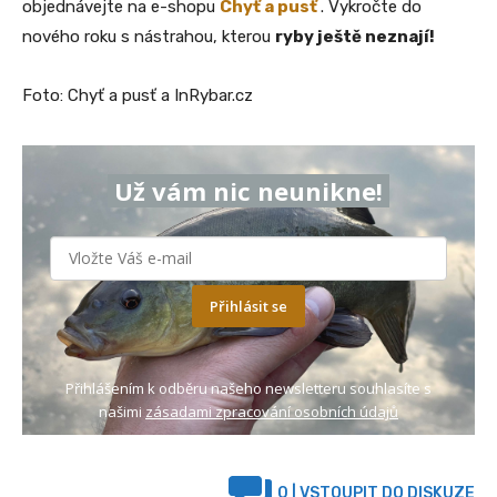
objednávejte na e-shopu
Chyť a pusť
. Vykročte do
nového roku s nástrahou, kterou
ryby ještě neznají!
Foto: Chyť a pusť a InRybar.cz
Už vám nic neunikne!
Přihlásit se
Přihlášením k odběru našeho newsletteru souhlasíte s
našimi
zásadami zpracování osobních údajů
0
| VSTOUPIT DO DISKUZE