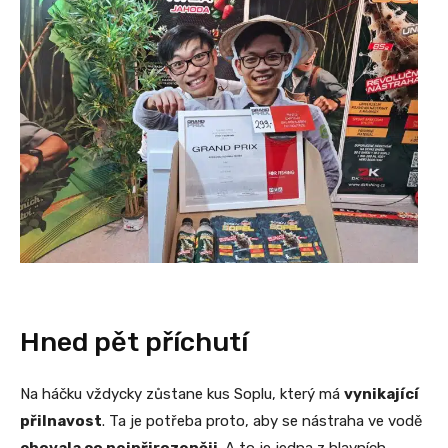
Hned pět příchutí
Na háčku vždycky zůstane kus Soplu, který má
vynikající
přilnavost
. Ta je potřeba proto, aby se nástraha ve vodě
chovala co nejpřirozeněji
. A to je jedna z hlavních