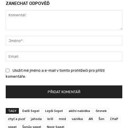
ZANECHAT ODPOVĚĎ
Komentář:
Jm
Ema
Uložit mé jméno a e-mail v tomto prohlížeči pro příští
komentáře.
TAGY
Další Sopel
Lepší Sopel
akční nabídka
česnek
chyť a pusť
jahoda
krill
med
vanilka
AN
Šon
CHaP
sopel
Šonův sopel
Nový Sopel