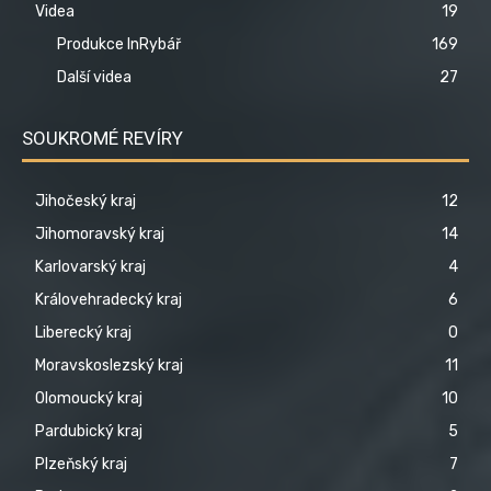
Videa
19
Produkce InRybář
169
Další videa
27
SOUKROMÉ REVÍRY
Jihočeský kraj
12
Jihomoravský kraj
14
Karlovarský kraj
4
Královehradecký kraj
6
Liberecký kraj
0
Moravskoslezský kraj
11
Olomoucký kraj
10
Pardubický kraj
5
Plzeňský kraj
7