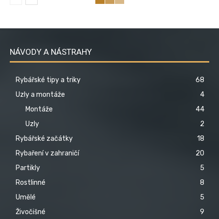
NÁVODY A NÁSTRAHY
Rybářské tipy a triky
68
Uzly a montáže
4
Montáže
44
Uzly
2
Rybářské začátky
18
Rybaření v zahraničí
20
Partikly
5
Rostlinné
8
Umělé
5
Živočišné
9