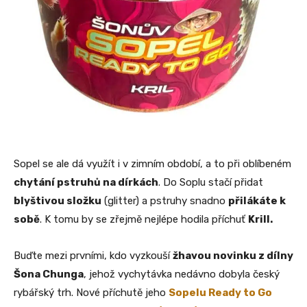
Sopel se ale dá využít i v zimním období, a to při oblíbeném
chytání pstruhů na dírkách
. Do Soplu stačí přidat
blyštivou složku
(glitter) a pstruhy snadno
přilákáte k
sobě
. K tomu by se zřejmě nejlépe hodila příchuť
Krill.
Buďte mezi prvními, kdo vyzkouší
žhavou novinku z dílny
Šona Chunga
, jehož vychytávka nedávno dobyla český
rybářský trh. Nové příchutě jeho
Sopelu Ready to Go