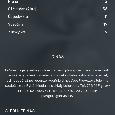
Praha
2
Středočeský kraj
35
Ústecký kraj
11
Vysočina
19
Zlínský kraj
9
O NÁS
InRybar.cz je rybářský online magazín plný zpravodajství a aktualit
ze světa rybaření, zaměřený i na celou řadou rybářských témat,
od návodů až po recenze rybářských potřeb. Provozovatelem je
společnost InRybář Media s.r.o., Malý Koloredov 761, 738 01 Frýdek-
Místek, IČ: 05647371; Tel.: +420 776 090 900 Email:
plasgura@inrybar.cz
SLEDUJTE NÁS