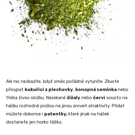
Ale nic nezkazíte, když směs pořádně vytuníte. Zkuste
přisypat
kukuřici z plechovky
,
konopná semínka
nebo
třeba živou složku. Nasekané
žížaly
nebo
červi
sousto na
háčku rozhodně pošlou na jinou úroveň atraktivity. Přidat
můžete dokonce i
patentky,
které jinak na háček
dostanete jen horko těžko.