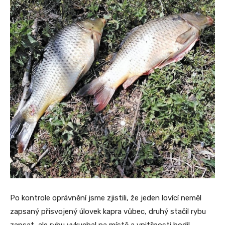
Po kontrole oprávnění jsme zjistili, že jeden lovící neměl
zapsaný přisvojený úlovek kapra vůbec, druhý stačil rybu
zapsat, ale rybu vykuchal na místě a vnitřnosti hodil