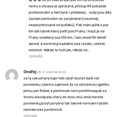
revíry a situace je úplně jiná, přístup RS pokaždé
profesionální a řekl bych i přátelský… vody jsou díky
častým kontrolám víc zarybněné (rozumněj,
nezplundrované od pytláků). Pak mám ještě o pár
km dál rybník který patří pod Prahu, i když je od
Prahy vzdálený cca 100 km, i tam chodí RS téměř
denně. A kontrolují každého bez rozdílu, včetně
místních. Někde to holt jde, někde ne…
ODPOVĚĎ
Ondřej
28. 4. 2020 At 14:20
za ty vykuchaný kapř měl rybář dostat další rok
povolenku zdarma zajímavé že za vyhozenou igelitku
plnou pet flašek a plechovek není postih!naopak za
trochu bioodpadu který do dvou dnů zmizí berete
povolenky,já být porybný tak takové normální rybáře
nechám bez povšimnutí..
ODPOVĚĎ