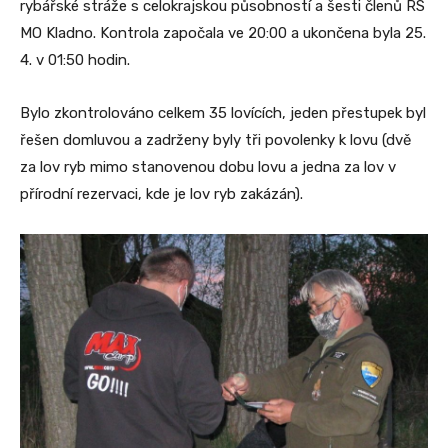
rybářské stráže s celokrajskou působností a šesti členů RS
MO Kladno. Kontrola započala ve 20:00 a ukončena byla 25.
4. v 01:50 hodin.
Bylo zkontrolováno celkem 35 lovících, jeden přestupek byl
řešen domluvou a zadrženy byly tři povolenky k lovu (dvě
za lov ryb mimo stanovenou dobu lovu a jedna za lov v
přírodní rezervaci, kde je lov ryb zakázán).