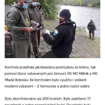
Kontrola probíhala jak klasickou pochůzkou ze břehu, tak
pomocí člunů vybavených pro činnost RS MO Mělník a MO
Mladá Boleslav. Ke kontrolám bylo využito i veškeré
moderní vybavení – 2 termovize a jedno noční vidění.
Bylo zkontrolováno asi 200 lovících. Bylo zadrženo 17
povolenek a jeden neoprávněně lovící. Povolenky byly