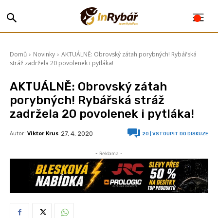
Domů
Novinky
AKTUÁLNĚ: Obrovský zátah porybných! Rybářská
stráž zadržela 20 povolenek i pytláka!
AKTUÁLNĚ: Obrovský zátah
porybných! Rybářská stráž
zadržela 20 povolenek i pytláka!
Autor:
Viktor Krus
27. 4. 2020
20
| VSTOUPIT DO DISKUZE
- Reklama -