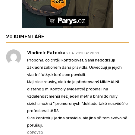
20 KOMENTÁŘE
Vladimír Patocka
27. 4. 2020 At 20:21
Proboha, co chtějí kontrolovat. Sami nedodržují
základní zákonem dana pravidla. Usvědčují je jejich
vlastní fotky, které sem pověsili.
Maji sice rousky, ale kde je předepsaný MINIMALNI
distanc 2 m. Kontroly evidentně probíhají na
vzdálenost menší než jeden metr a brání do ruky
cizích, možná ” promorenych “dokladu také nesvědčí o
profesionalitě RS
Sice kontrolují jedna pravidla, ale jiná při tom svévolně
porušují.
ODPOVĚĎ