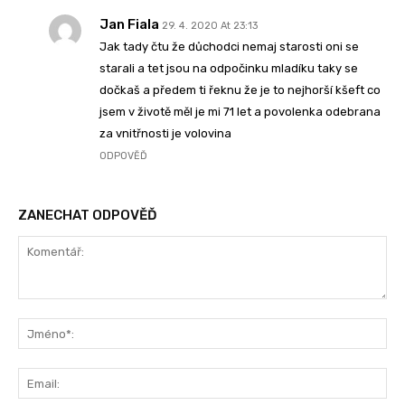
Jan Fiala
29. 4. 2020 At 23:13
Jak tady čtu že důchodci nemaj starosti oni se
starali a tet jsou na odpočinku mladíku taky se
dočkaš a předem ti řeknu že je to nejhorší kšeft co
jsem v životě měl je mi 71 let a povolenka odebrana
za vnitřnosti je volovina
ODPOVĚĎ
ZANECHAT ODPOVĚĎ
Komentář:
Jm
Ema