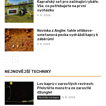
Kaprařský set pro začínající rybáře.
Vše, co potřebujete na první
vycházku
4. 8. 2026
Novinka z Anglie: tahle oříškovo-
smetanová pecka vydráždí kapry k
záběrům!
3. 8. 2026
NEJNOVĚJŠÍ TECHNIKY
Lov kaprů v zarostlých revírech:
Přelstěte monstra ze zarostlé
džungle!
5. 8. 2026
Montáže na kapra