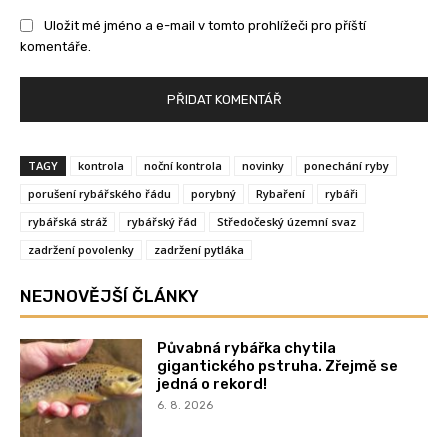
Uložit mé jméno a e-mail v tomto prohlížeči pro příští
komentáře.
TAGY
kontrola
noční kontrola
novinky
ponechání ryby
porušení rybářského řádu
porybný
Rybaření
rybáři
rybářská stráž
rybářský řád
Středočeský územní svaz
zadržení povolenky
zadržení pytláka
NEJNOVĚJŠÍ ČLÁNKY
Půvabná rybářka chytila
gigantického pstruha. Zřejmě se
jedná o rekord!
6. 8. 2026