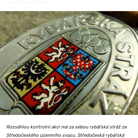
Rozsáhlou kontrolní akci má za sebou rybářská stráž ze
Středočeského územního svazu. Středočeská rybářská