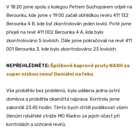
V 18:20 jsme spolu s kolegou Petrem Suchopárem odjeli na
Berounku, kde jsme v 19:00 začali obhlídkou revíru 411 132
Berounka 4 B, kde byl zkontrolován jeden lovící. Poté jsme
přejeli na revír 411 002 Berounka 4 A, kde bylo
zkontrolováno 5 lovících. Dále jsme pokračovali na revír 411
001 Berounka 3, kde bylo zkontrolováno 23 lovících.
NEPŘEHLÉDNĚTE:
Špičkové kaprové pruty NASH za
super nízkou cenu! Geniální na řeku
Vše proběhlo bez problémů, byla udělena jedna ústní
domluva a proběhla okamžitá náprava. Kontrolu jsme
zakončili 23:45 hodin. Tímto bych chtěl poděkovat všem
členům rybářské stráže MO Kladno za jejich účast při
kontrolách a ochraně revírů.