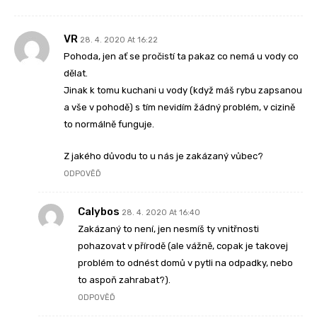
VR
28. 4. 2020 At 16:22
Pohoda, jen ať se pročistí ta pakaz co nemá u vody co
dělat.
Jinak k tomu kuchani u vody (když máš rybu zapsanou
a vše v pohodě) s tím nevidím žádný problém, v cizině
to normálně funguje.
Z jakého důvodu to u nás je zakázaný vůbec?
ODPOVĚĎ
Calybos
28. 4. 2020 At 16:40
Zakázaný to není, jen nesmíš ty vnitřnosti
pohazovat v přírodě (ale vážně, copak je takovej
problém to odnést domů v pytli na odpadky, nebo
to aspoň zahrabat?).
ODPOVĚĎ