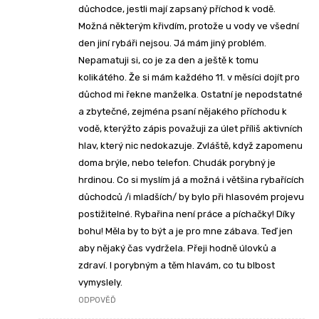
důchodce, jestli mají zapsaný příchod k vodě.
Možná některým křivdím, protože u vody ve všední
den jiní rybáři nejsou. Já mám jiný problém.
Nepamatuji si, co je za den a ještě k tomu
kolikátého. Že si mám každého 11. v měsíci dojít pro
důchod mi řekne manželka. Ostatní je nepodstatné
a zbytečné, zejména psaní nějakého příchodu k
vodě, kterýžto zápis považuji za úlet příliš aktivních
hlav, který nic nedokazuje. Zvláště, když zapomenu
doma brýle, nebo telefon. Chudák porybný je
hrdinou. Co si myslím já a možná i většina rybařících
důchodců /i mladších/ by bylo při hlasovém projevu
postižitelné. Rybařina není práce a píchačky! Díky
bohu! Měla by to být a je pro mne zábava. Teď jen
aby nějaký čas vydržela. Přeji hodně úlovků a
zdraví. I porybným a těm hlavám, co tu blbost
vymyslely.
ODPOVĚĎ