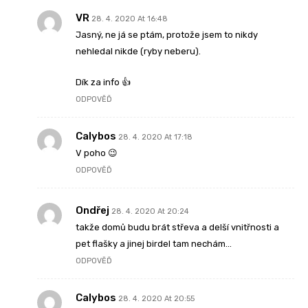
VR
28. 4. 2020 At 16:48
Jasný, ne já se ptám, protože jsem to nikdy
nehledal nikde (ryby neberu).
Dík za info 👍
ODPOVĚĎ
Calybos
28. 4. 2020 At 17:18
V poho 😉
ODPOVĚĎ
Ondřej
28. 4. 2020 At 20:24
takže domů budu brát střeva a delší vnitřnosti a
pet flašky a jinej birdel tam nechám…
ODPOVĚĎ
Calybos
28. 4. 2020 At 20:55