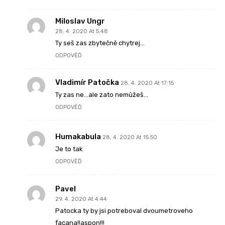
Miloslav Ungr
28. 4. 2020 At 5:48
Ty seš zas zbytečně chytrej…
ODPOVĚĎ
Vladimír Patočka
28. 4. 2020 At 17:15
Ty zas ne…ale zato nemůžeš…
ODPOVĚĎ
Humakabula
28. 4. 2020 At 15:50
Je to tak
ODPOVĚĎ
Pavel
29. 4. 2020 At 4:44
Patocka ty by jsi potreboval dvoumetroveho
facana!!aspon!!!