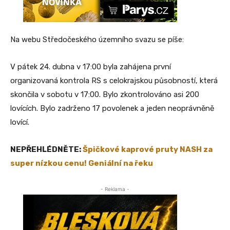
Na webu Středočeského územního svazu se píše:
V pátek 24. dubna v 17:00 byla zahájena první
organizovaná kontrola RS s celokrajskou působností, která
skončila v sobotu v 17:00. Bylo zkontrolováno asi 200
lovících. Bylo zadrženo 17 povolenek a jeden neoprávněně
lovící.
NEPŘEHLÉDNĚTE:
Špičkové kaprové pruty NASH za
super nízkou cenu! Geniální na řeku
- Reklama -