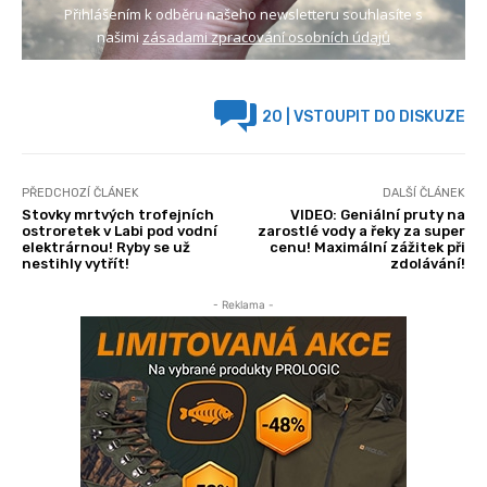
Přihlášením k odběru našeho newsletteru souhlasíte s
našimi
zásadami zpracování osobních údajů
20
| VSTOUPIT DO DISKUZE
PŘEDCHOZÍ ČLÁNEK
DALŠÍ ČLÁNEK
Stovky mrtvých trofejních
VIDEO: Geniální pruty na
ostroretek v Labi pod vodní
zarostlé vody a řeky za super
elektrárnou! Ryby se už
cenu! Maximální zážitek při
nestihly vytřít!
zdolávání!
- Reklama -