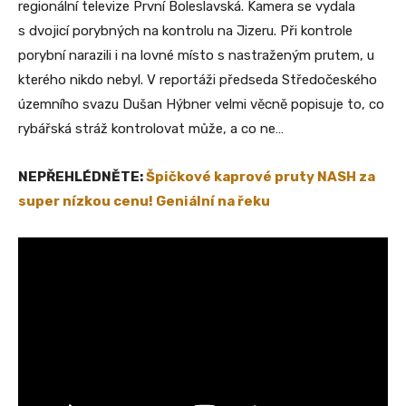
regionální televize První Boleslavská. Kamera se vydala
s dvojicí porybných na kontrolu na Jizeru. Při kontrole
porybní narazili i na lovné místo s nastraženým prutem, u
kterého nikdo nebyl. V reportáži předseda Středočeského
územního svazu Dušan Hýbner velmi věcně popisuje to, co
rybářská stráž kontrolovat může, a co ne…
NEPŘEHLÉDNĚTE:
Špičkové kaprové pruty NASH za
super nízkou cenu! Geniální na řeku