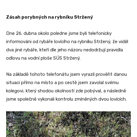
Zásah porybných na rybníku Stržený
Dne 26. dubna okolo poledne jsme byli telefonicky
informováni od rybáře lovícího na rybníku Stržený, že viděl
dva jiné rybáře, kteří dle jeho názoru nedodržují pravidla
odlovu na vodní ploše SÚS Stržený.
Na základě tohoto telefonátu jsem vyrazil prověřit danou
situaci přímo na místo a po cestě jsem zavolal svému
kolegovi, který shodou okolností zde pobýval, a následně
jsme společně vykonali kontrolu zmíněných dvou lovících.