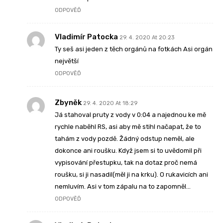
ODPOVĚĎ
Vladimír Patocka
29. 4. 2020 At 20:23
Ty seš asi jeden z těch orgánů na fotkách Asi orgán
největší
ODPOVĚĎ
Zbyněk
29. 4. 2020 At 18:29
Já stahoval pruty z vody v 0:04 a najednou ke mě
rychle naběhl RS, asi aby mě stihl načapat, že to
tahám z vody pozdě. Žádný odstup neměl, ale
dokonce ani roušku. Když jsem si to uvědomil při
vypisování přestupku, tak na dotaz proč nemá
roušku, si ji nasadil(měl ji na krku). O rukavicích ani
nemluvím. Asi v tom zápalu na to zapomněl…
ODPOVĚĎ