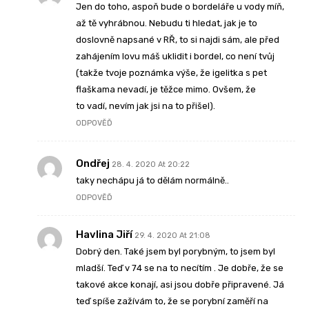
Jen do toho, aspoň bude o bordeláře u vody míň,
až tě vyhrábnou. Nebudu ti hledat, jak je to
doslovně napsané v RŘ, to si najdi sám, ale před
zahájením lovu máš uklidit i bordel, co není tvůj
(takže tvoje poznámka výše, že igelitka s pet
flaškama nevadí, je těžce mimo. Ovšem, že
to vadí, nevím jak jsi na to přišel).
ODPOVĚĎ
Ondřej
28. 4. 2020 At 20:22
taky nechápu já to dělám normálně..
ODPOVĚĎ
Havlina Jiří
29. 4. 2020 At 21:08
Dobrý den. Také jsem byl porybným, to jsem byl
mladší. Teď v 74 se na to necítím . Je dobře, že se
takové akce konají, asi jsou dobře připravené. Já
teď spíše zažívám to, že se porybní zaměří na