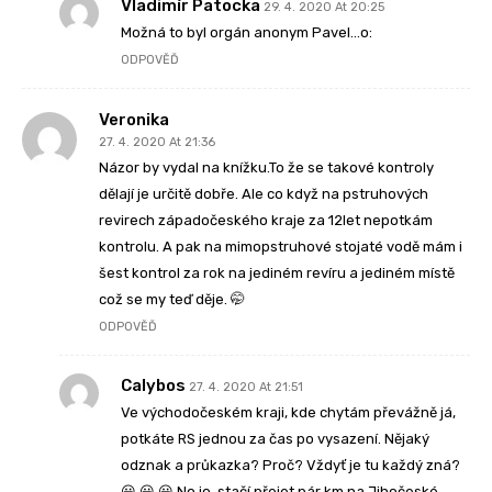
Vladimír Patocka
29. 4. 2020 At 20:25
Možná to byl orgán anonym Pavel…o:
ODPOVĚĎ
Veronika
27. 4. 2020 At 21:36
Názor by vydal na knížku.To že se takové kontroly
dělají je určitě dobře. Ale co když na pstruhových
revirech západočeského kraje za 12let nepotkám
kontrolu. A pak na mimopstruhové stojaté vodě mám i
šest kontrol za rok na jediném revíru a jediném místě
což se my teď děje. 🤭
ODPOVĚĎ
Calybos
27. 4. 2020 At 21:51
Ve východočeském kraji, kde chytám převážně já,
potkáte RS jednou za čas po vysazení. Nějaký
odznak a průkazka? Proč? Vždyť je tu každý zná?
😀 😀 😀 No jo, stačí přejet pár km na Jihočeské