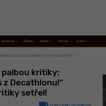
Recenze
Články
Videa
Trendy
Další
ebaluješ boilies z Decathlonu!“ Známý rybář ale kritiky...
palbou kritiky:
s z Decathlonu!“
itiky setřel!
2
| VSTOUPIT DO DISKUZE