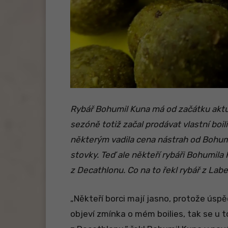
Rybář Bohumil Kuna má od začátku aktuá
sezóně totiž začal prodávat vlastní boi
některým vadila cena nástrah od Bohumil
stovky. Teď ale někteří rybáři Bohumila 
z Decathlonu. Co na to řekl rybář z Labe?
„Někteří borci mají jasno, protože ús
objeví zmínka o mém boilies, tak se u t