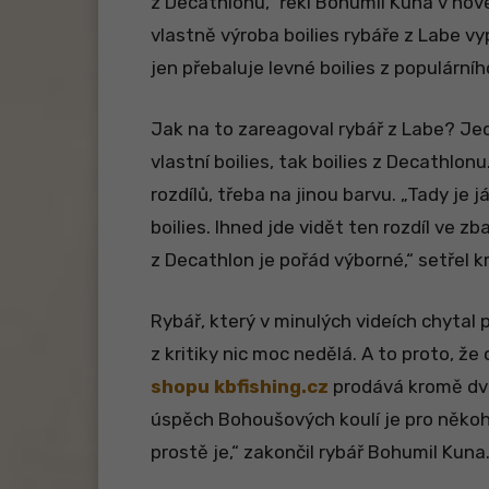
z Decathlonu,“ řekl Bohumil Kuna v nové
vlastně výroba boilies rybáře z Labe vyp
jen přebaluje levné boilies z populární
Jak na to zareagoval rybář z Labe? Jed
vlastní boilies, tak boilies z Decathlo
rozdílů, třeba na jinou barvu. „Tady je
boilies. Ihned jde vidět ten rozdíl ve z
z Decathlon je pořád výborné,“ setřel k
Rybář, který v minulých videích chytal p
z kritiky nic moc nedělá. A to proto, že
shopu kbfishing.cz
prodává kromě dvou
úspěch Bohoušových koulí je pro někoh
prostě je,“ zakončil rybář Bohumil Kuna