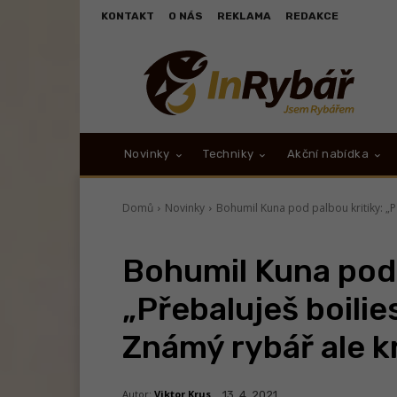
KONTAKT
O NÁS
REKLAMA
REDAKCE
Novinky
Techniky
Akční nabídka
Domů
Novinky
Bohumil Kuna pod palbou kritiky: „Př
Bohumil Kuna pod 
„Přebaluješ boilie
Známý rybář ale kr
Autor:
Viktor Krus
13. 4. 2021