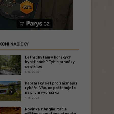
KČNÍ NABÍDKY
Letní chytání v horských
bystřinách? Tyhle prsačky
se šiknou
5. 8. 2026
Kaprařský set pro začínající
rybáře. Vše, co potřebujete
na první vycházku
4. 8. 2026
Novinka z Anglie: tahle
oříškovo-smetanová pecka