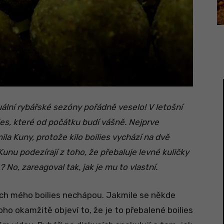
lní rybářské sezóny pořádně veselo! V letošní
lies, které od počátku budí vášně. Nejprve
a Kuny, protože kilo boilies vychází na dvě
Kunu podezírají z toho, že přebaluje levné kuličky
 No, zareagoval tak, jak je mu to vlastní.
pěch mého boilies nechápou. Jakmile se někde
oho okamžitě objeví to, že je to přebalené boilies