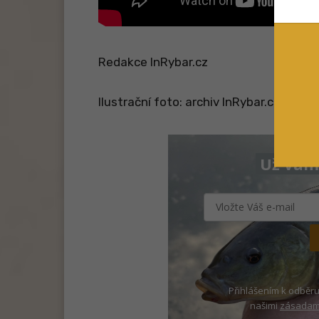
Redakce InRybar.cz
Ilustrační foto: archiv InRybar.cz
Už vám 
Přihlášením k odběru
našimi
zásadami