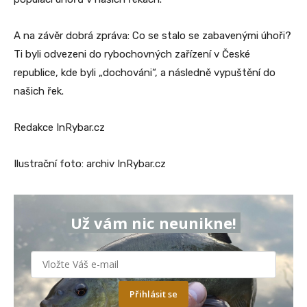
A na závěr dobrá zpráva: Co se stalo se zabavenými úhoři?
Ti byli odvezeni do rybochovných zařízení v České
republice, kde byli „dochováni“, a následně vypuštění do
našich řek.
Redakce InRybar.cz
Ilustrační foto: archiv InRybar.cz
Už vám nic neunikne!
Přihlásit se