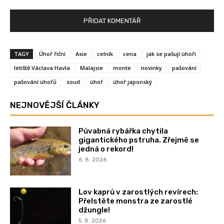
TAGY
Úhoř říční
Asie
celník
cena
jak se pašují úhoři
letiště Václava Havla
Malajsie
monte
novinky
pašování
pašování úhořů
soud
úhoř
úhoř japonský
NEJNOVĚJŠÍ ČLÁNKY
Půvabná rybářka chytila
gigantického pstruha. Zřejmě se
jedná o rekord!
6. 8. 2026
Lov kaprů v zarostlých revírech:
Přelstěte monstra ze zarostlé
džungle!
5. 8. 2026