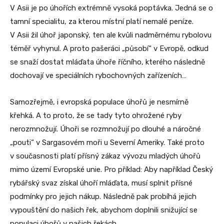
V Asii je po úhořích extrémně vysoká poptávka. Jedná se o
tamní specialitu, za kterou místní platí nemalé peníze.
V Asii žil úhoř japonský, ten ale kvůli nadměrnému rybolovu
téměř vyhynul. A proto pašeráci „působí“ v Evropě, odkud
se snaží dostat mláďata úhoře říčního, kterého následně
dochovají ve speciálních rybochovných zařízeních…
Samozřejmě, i evropská populace úhořů je nesmírně
křehká. A to proto, že se tady tyto ohrožené ryby
nerozmnožují. Úhoři se rozmnožují po dlouhé a náročné
„pouti“ v Sargasovém moři u Severní Ameriky. Také proto
v současnosti platí přísný zákaz vývozu mladých úhořů
mimo území Evropské unie. Pro příklad: Aby například Český
rybářský svaz získal úhoří mláďata, musí splnit přísné
podmínky pro jejich nákup. Následně pak probíhá jejich
vypouštění do našich řek, abychom doplnili snižující se
populaci úhořů v našich řekách.