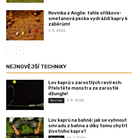
Novinka z Anglie: tahle oříškovo-
smetanová pecka vydráždí kapry k
záběrům!
3. 8. 2026
NEJNOVĚJŠÍ TECHNIKY
Lov kaprů v zarostlých revírech:
Přelstěte monstra ze zarostlé
džungle!
5. 8. 2026
Novinky
Lov kaprů na bahně: jak se vyhnout
smradu z bahna a díky tomu chytit
životního kapra?
26. 7. 2026
Novinky