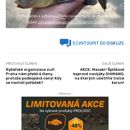
Přihlášením k odběru našeho newsletteru souhlasíte s
našimi
zásadami zpracování osobních údajů
0
| VSTOUPIT DO DISKUZE
PŘEDCHOZÍ ČLÁNEK
DALŠÍ ČLÁNEK
Rybářské organizace zuří:
AKCE: Masakr! Špičkové
Praha nám přebírá členy,
kaprové navijáky SHIMANO,
protože podkopává ceny! Kdy
na kterých ušetříte tisíce
se nastolí pořádek?
korun!
- Reklama -