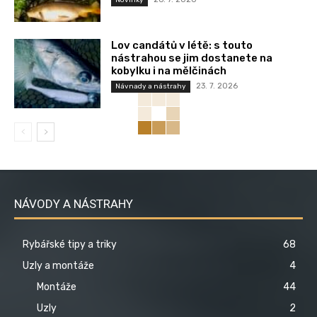
Lov candátů v létě: s touto
nástrahou se jim dostanete na
kobylku i na mělčinách
23. 7. 2026
Návnady a nástrahy
NÁVODY A NÁSTRAHY
Rybářské tipy a triky
68
Uzly a montáže
4
Montáže
44
Uzly
2