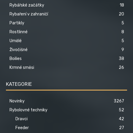
Rybářské začátky
18
Rybaření v zahraničí
20
Partikly
5
Rostlinné
8
Umělé
5
Živočišné
9
Boilies
38
Krmné směsi
26
KATEGORIE
Novinky
3267
Rybolovné techniky
52
Dravci
42
Feeder
27