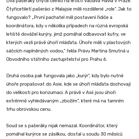
Dva pašeráky chytili celníci na letišti Václava Havla v Praze.
Čtyřicetiletí pašeráci z Malajsie měli rozdělené „role“. Jak to
fungovalo? „První pachatel měl postavení řidiče a
koordinátora, kdy v několika případech na různá evropská
letiště dovážel kurýry, jimž pomáhal odbavovat kufry, ve
kterých vezli právě úhoří mláďata. Úhoře měli v plastových
sáčcích naplněných vodou,“ řekla Právu Martina Smutná u
Obvodního státního zastupitelství pro Prahu 6.
Druhá osoba pak fungovala jako „kurýr“, kdy bylo nutné
úhoře propašovat do Asie, kde se úhoří mláďata dochovají
do velikosti pro konzumaci. A právě v Asii jsou úhoři
extrémně vyhledávaným „zbožím“, které má na tamním
trhu obrovskou cenu.
Soud se s pašeráky nijak nemazal. Koordinátor, který
pomáhal kurýrce se zásilkou, dostal u soudu 30 měsíců