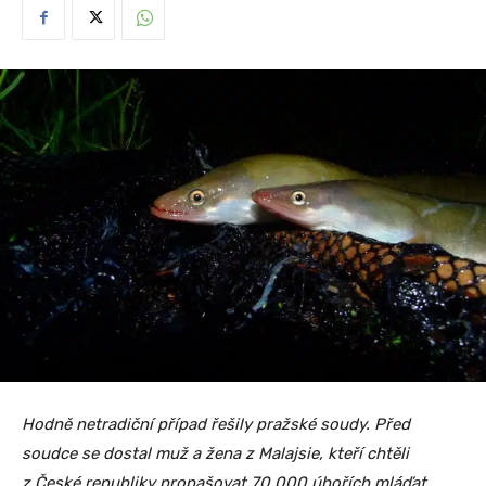
Hodně netradiční případ řešily pražské soudy. Před
soudce se dostal muž a žena z Malajsie, kteří chtěli
z České republiky propašovat 70 000 úhořích mláďat.