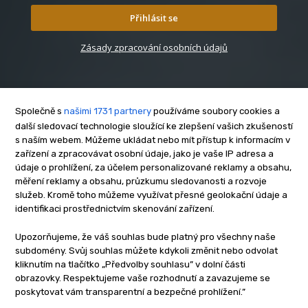
Přihlásit se
Zásady zpracování osobních údajů
Společně s
našimi 1731 partnery
používáme soubory cookies a
další sledovací technologie sloužící ke zlepšení vašich zkušeností
s naším webem. Můžeme ukládat nebo mít přístup k informacím v
O nás
zařízení a zpracovávat osobní údaje, jako je vaše IP adresa a
Kontakt
údaje o prohlížení, za účelem personalizované reklamy a obsahu,
Reklama
měření reklamy a obsahu, průzkumu sledovanosti a rozvoje
služeb. Kromě toho můžeme využívat přesné geolokační údaje a
Zásady soukromí
identifikaci prostřednictvím skenování zařízení.
Privacy policy
Cookies
Upozorňujeme, že váš souhlas bude platný pro všechny naše
subdomény. Svůj souhlas můžete kdykoli změnit nebo odvolat
Etický kodex
kliknutím na tlačítko „Předvolby souhlasu” v dolní části
Redakce
obrazovky. Respektujeme vaše rozhodnutí a zavazujeme se
poskytovat vám transparentní a bezpečné prohlížení.”
Copyright © www.inrybar.cz 2013 - 2026 | Na veškerý materiál,