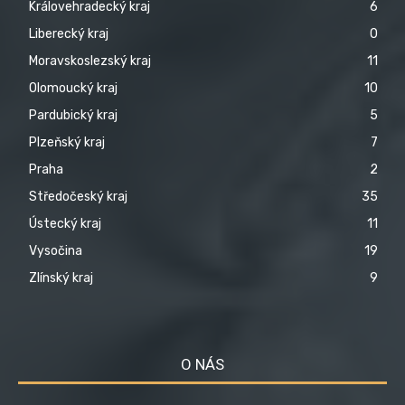
Královehradecký kraj
6
Liberecký kraj
0
Moravskoslezský kraj
11
Olomoucký kraj
10
Pardubický kraj
5
Plzeňský kraj
7
Praha
2
Středočeský kraj
35
Ústecký kraj
11
Vysočina
19
Zlínský kraj
9
O NÁS