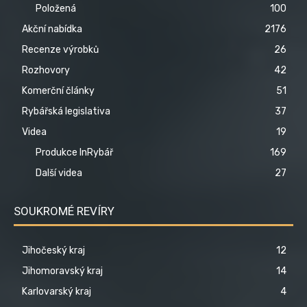
Položená
100
Akční nabídka
2176
Recenze výrobků
26
Rozhovory
42
Komerční články
51
Rybářská legislativa
37
Videa
19
Produkce InRybář
169
Další videa
27
SOUKROMÉ REVÍRY
Jihočeský kraj
12
Jihomoravský kraj
14
Karlovarský kraj
4