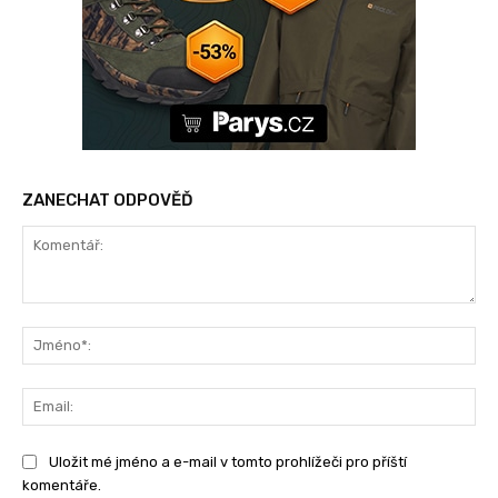
ZANECHAT ODPOVĚĎ
Komentář:
Jm
Ema
Uložit mé jméno a e-mail v tomto prohlížeči pro příští
komentáře.