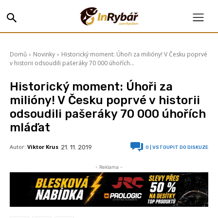
Domů
Novinky
Historický moment: Úhoři za milióny! V Česku poprvé
v historii odsoudili pašeráky 70 000 úhořích...
Historický moment: Úhoři za
milióny! V Česku poprvé v historii
odsoudili pašeráky 70 000 úhořích
mláďat
Autor:
Viktor Krus
21. 11. 2019
0
| VSTOUPIT DO DISKUZE
- Reklama -