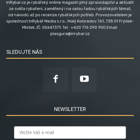
InRybar.cz je rybářský online magazín plný zpravodajství a aktualit
ze světa rybaření, zaměřený i na celou řadou rybářských témat,
od návodů až po recenze rybářských potřeb. Provozovatelem je
společnost InRybář Media s.r.o., Malý Koloredov 761, 738 01 Frýdek-
Místek, IČ: 05647371; Tel.: +420 776 090 900 Email:
plasgura@inrybar.cz
SLEDUJTE NÁS
NEWSLETTER