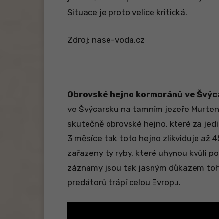
Situace je proto velice kritická.
Zdroj: nase-voda.cz
Obrovské hejno kormoránů ve Švýc
ve Švýcarsku na tamním jezeře Murten
skutečně obrovské hejno, které za jed
3 měsíce tak toto hejno zlikviduje až 45
zařazeny ty ryby, které uhynou kvůli
záznamy jsou tak jasným důkazem toh
predátorů trápí celou Evropu.