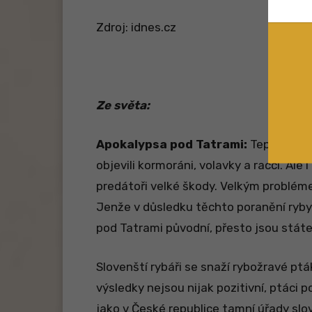
Zdroj: idnes.cz
Ze světa:
Apokalypsa pod Tatrami:
Teprve před
objevili kormoráni, volavky a racci. Ale 
predátoři velké škody. Velkým probléme
Jenže v důsledku těchto poranění ryby
pod Tatrami původní, přesto jsou státe
Slovenští rybáři se snaží rybožravé ptá
výsledky nejsou nijak pozitivní, ptáci 
jako v České republice tamní úřady sl