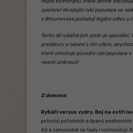
hejno kormoránů, které denně zlikviduj
opeřenci likvidující rybí populace ve vel
z Broumovska požadují legální odlov u 
Tento díl rybářských zpráv je speciální
predátory a rybami s tím cílem, abychom
které ohrožuje původní rybí populace v 
nesmí uniknout!
Z domova:
Rybáři versus vydry. Boj na ostří no
pstruhů potočních a lipanů podhorních
žijí a samovolně se tady i rozmnožují. 