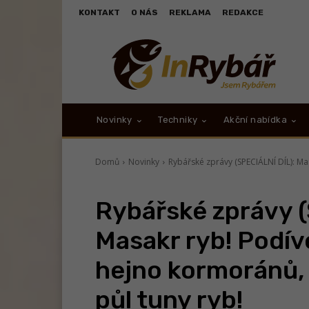
KONTAKT
O NÁS
REKLAMA
REDAKCE
Novinky
Techniky
Akční nabídka
Domů
Novinky
Rybářské zprávy (SPECIÁLNÍ DÍL): Ma
Rybářské zprávy (
Masakr ryb! Podív
hejno kormoránů, 
půl tuny ryb!