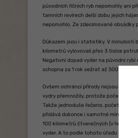
původních říčních ryb nepomohly ani pří
tamních revírech delší dobu jejich hájen
nepomohlo. Ze zdecimované obsádky pstr
Důkazem jsou i statistiky. V minulosti
kilometrů vylovovali přes 3 tisíce pstru
Negativní dopad vyder na původní rybí 
schopna za 1 rok sežrat až 500 kilogra
Ovšem ochránci přírody nejsou znepokoj
vydry přemnožily, protože počet jejich
Takže jednoduše řečeno, počet vyder z
přidává dokonce i samotné ministerstvo 
100 kilometrů čtverečných (v horských 
vyder. A to podle tohoto úřadu nemůže 