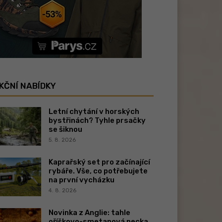
KČNÍ NABÍDKY
Letní chytání v horských
bystřinách? Tyhle prsačky
se šiknou
5. 8. 2026
Kaprařský set pro začínající
rybáře. Vše, co potřebujete
na první vycházku
4. 8. 2026
Novinka z Anglie: tahle
oříškovo-smetanová pecka