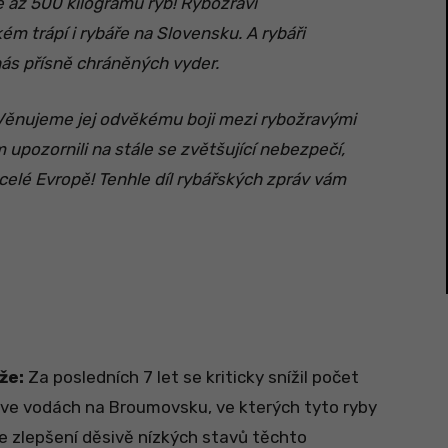
e až 500 kilogramů ryb! Rybožraví
kém trápí i rybáře na Slovensku. A rybáři
nás přísně chráněných vyder.
. Věnujeme jej odvěkému boji mezi rybožravými
 upozornili na stále se zvětšující nebezpečí,
celé Evropě! Tenhle díl rybářských zpráv vám
že:
Za posledních 7 let se kriticky snížil počet
 ve vodách na Broumovsku, ve kterých tyto ryby
Ke zlepšení děsivě nízkých stavů těchto