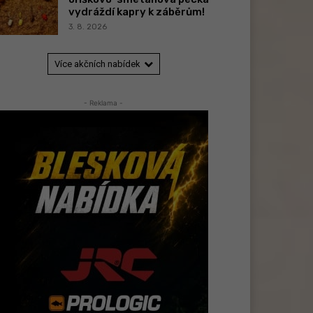
vydráždí kapry k záběrům!
3. 8. 2026
Více akčních nabídek
- Reklama -