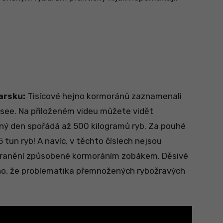
arsku:
Tisícové hejno kormoránů zaznamenali
see. Na přiloženém videu můžete vidět
iný den spořádá až 500 kilogramů ryb. Za pouhé
 tun ryb! A navíc, v těchto číslech nejsou
 poranění způsobené kormoráním zobákem. Děsivé
o, že problematika přemnožených rybožravých