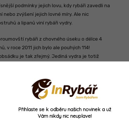
snější podmínky jejich lovu, kdy rybáři zavedli na
í nebo zvýšení jejich lovné míry. Ale nic
uhů a lipanů viní rybáři vydry.
 broumovští rybáři z chovného úseku o délce 4
hů, v roce 2011 jich bylo ale pouhých 114!
obsádku je tak zřejmý. Jediná vydra je totiž
mů ryb!
ení. Podle jejich závěrů není možné, aby se
 mláďat se odvíjí od množství ulovených ryb.
ávisí na počtu ryb. Na stranu ochránců se
životního prostředí, které tvrdí, že na ploše
Přihlaste se k odběru našich novinek a už
a podhorských lokalitách) žije maximálně 5
Vám nikdy nic neuplave!
rybí populace nijak výrazně narušit.