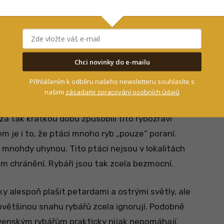
Chci novinky do e-mailu
Přihlášením k odběru našeho newsletteru souhlasíte s
našimi
zásadami zpracování osobních údajů
 5 lety se v lokalitách pod Vysokými Tatrami
i za tak krátkou dobu způsobili tito rybožraví
m je i to, že ptáci mnoho ryb „pouze“ poraní.
 mnohdy uhynou. Tito ptáci nejsou v lokalitách
m chránění. Rybáři jsou tak zcela bezmocní.
ky alespoň plašit petardami a ostrými světly, ale
povětšinou snahu rybářů zcela ignorují. Podobně
ovenským rybářům prakticky nijak nepomáhají.