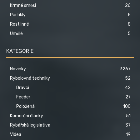
Krmné směsi
26
Partikly
5
Rostlinné
8
Umělé
5
KATEGORIE
Novinky
3267
Rybolovné techniky
52
Dravci
42
Feeder
27
Položená
100
Komerční články
51
Rybářská legislativa
37
Videa
19