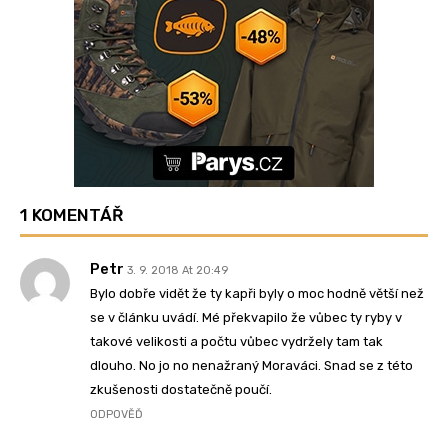
1 KOMENTÁŘ
Petr
3. 9. 2018 At 20:49
Bylo dobře vidět že ty kapři byly o moc hodně větší než
se v článku uvádí. Mé překvapilo že vůbec ty ryby v
takové velikosti a počtu vůbec vydržely tam tak
dlouho. No jo no nenažraný Moraváci. Snad se z této
zkušenosti dostatečně poučí.
ODPOVĚĎ