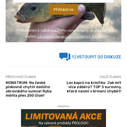
Přihlásit se
Přihlášením k odběru našeho newsletteru souhlasíte s
našimi
zásadami zpracování osobních údajů
1
| VSTOUPIT DO DISKUZE
PŘEDCHOZÍ ČLÁNEK
DALŠÍ ČLÁNEK
MONSTRUM: Na české
Lov kaprů na krmítko: Jak mít
pískovně chytili dalšího
více záběrů? TOP 3 suroviny,
obrovského sumce! Ryba
které nesmí v krmení chybět!
měřila přes 250 čísel!
- Reklama -