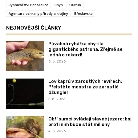
Rybníkářství Pohořelice
úhyn
100 tun
Agentura ochrany přírody a krajiny
Břeslavsko
NEJNOVĚJŠÍ ČLÁNKY
Půvabná rybářka chytila
gigantického pstruha. Zřejmě se
jedná o rekord!
6. 8. 2026
Lov kaprů v zarostlých revírech:
Přelstěte monstra ze zarostlé
džungle!
5. 8. 2026
Obří sumci ovládají slavné jezero: boj
proti nim bude stát miliony
4. 8. 2026