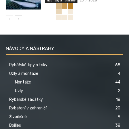
23. 7. 2026
Návnady a nástrahy
NÁVODY A NÁSTRAHY
Rybářské tipy a triky
68
Uzly a montáže
4
Montáže
44
Uzly
2
Rybářské začátky
18
Rybaření v zahraničí
20
Živočišné
9
Boilies
38