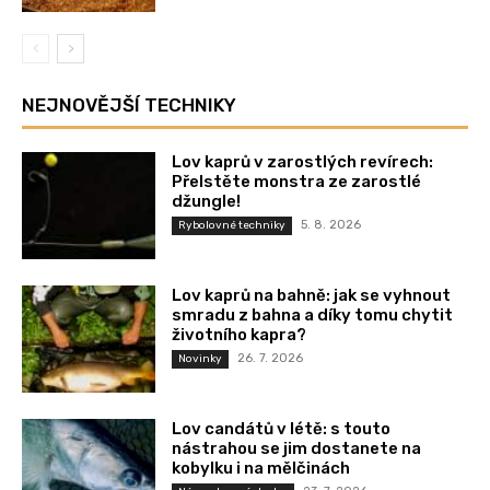
NEJNOVĚJŠÍ TECHNIKY
Lov kaprů v zarostlých revírech:
Přelstěte monstra ze zarostlé
džungle!
5. 8. 2026
Rybolovné techniky
Lov kaprů na bahně: jak se vyhnout
smradu z bahna a díky tomu chytit
životního kapra?
26. 7. 2026
Novinky
Lov candátů v létě: s touto
nástrahou se jim dostanete na
kobylku i na mělčinách