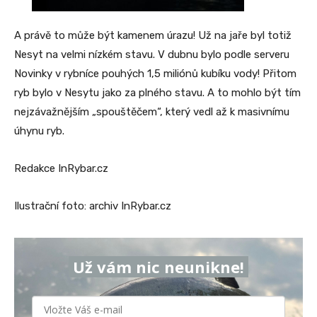
A právě to může být kamenem úrazu! Už na jaře byl totiž
Nesyt na velmi nízkém stavu. V dubnu bylo podle serveru
Novinky v rybníce pouhých 1,5 miliónů kubíku vody! Přitom
ryb bylo v Nesytu jako za plného stavu. A to mohlo být tím
nejzávažnějším „spouštěčem“, který vedl až k masivnímu
úhynu ryb.
Redakce InRybar.cz
Ilustrační foto: archiv InRybar.cz
Už vám nic neunikne!