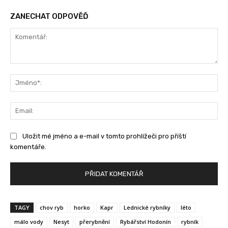
ZANECHAT ODPOVĚĎ
Komentář:
Jm
Ema
Uložit mé jméno a e-mail v tomto prohlížeči pro příští
komentáře.
TAGY
chov ryb
horko
Kapr
Lednické rybníky
léto
málo vody
Nesyt
přerybnění
Rybářství Hodonín
rybník