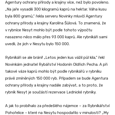
Agentury ochrany přírody a krajiny více, než bylo povoleno.
„Na jaře vysadili 300 kilogramů kaprů na hektar. Váha kusu
byla 800 gramů,“ řekla serveru Novinky mluvčí Agentury
ochrany přírody a krajiny Karolína Šůlová. To znamená, že
v rybníce Nesyt mohlo být podle tohoto výpočtu
nasazeno něco málo přes 93 000 kaprů. Ale rybníkáři sami
uvedli, že jich v Nesytu bylo 150 000.
Rybníkáři se ale brání! „Letos jeden kus vážil půl kila,“ řekl
Novinkám jednatel Rybářství Hodonín Oldřich Pecha. A při
takové váze kaprů mohlo být podle rybníkářů v rybníku
právě zmíněných 150 000 ryb. Případem se bude Agentura
ochrany přírody a krajiny nadále zabývat, a to proto, že
rybník Nesyt je součástí rezervace Lednické rybníky.
A jak to probíhalo za předešlého nájemce – za Rybníkářství
Pohořelice – které na Nesytu hospodařilo v minulosti? „My