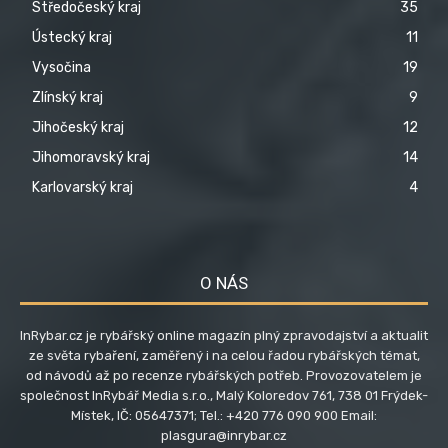
Středočeský kraj
35
Ústecký kraj
11
Vysočina
19
Zlínský kraj
9
Jihočeský kraj
12
Jihomoravský kraj
14
Karlovarský kraj
4
O NÁS
InRybar.cz je rybářský online magazín plný zpravodajství a aktualit
ze světa rybaření, zaměřený i na celou řadou rybářských témat,
od návodů až po recenze rybářských potřeb. Provozovatelem je
společnost InRybář Media s.r.o., Malý Koloredov 761, 738 01 Frýdek-
Místek, IČ: 05647371; Tel.: +420 776 090 900 Email:
plasgura@inrybar.cz