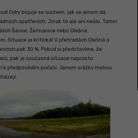
vodí Odry bojuje se suchem, jak se jenom dá.
dných opatřeních. Jinak to ale ani nešlo. Tamní
adách Šance, Žermanice nebo Olešná
m. Situace je kritická! V přehradách Olešná a
nicích pak 30 %. Pokud si představíme, že
arů, pak je současná situace naprosto
íží k předpovědím počasí. Jenom srážky mohou
cházejí.