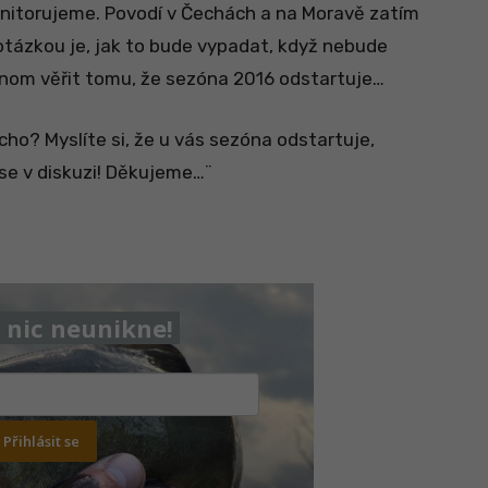
itorujeme. Povodí v Čechách a na Moravě zatím
otázkou je, jak to bude vypadat, když nebude
enom věřit tomu, že sezóna 2016 odstartuje…
ho? Myslíte si, že u vás sezóna odstartuje,
e v diskuzi! Děkujeme…¨
nic neunikne!
Přihlásit se