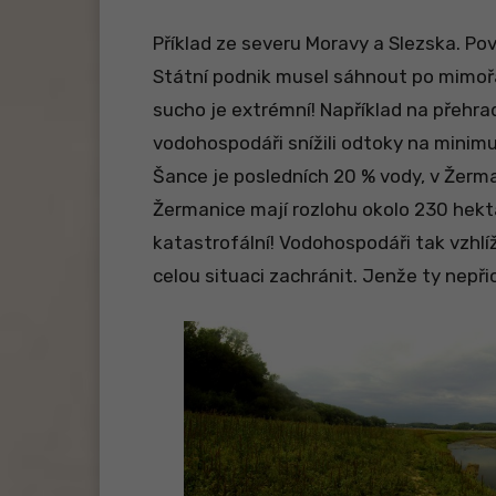
Příklad ze severu Moravy a Slezska. Po
Státní podnik musel sáhnout po mimořá
sucho je extrémní! Například na přehr
vodohospodáři snížili odtoky na minimu
Šance je posledních 20 % vody, v Žerma
Žermanice mají rozlohu okolo 230 hekt
katastrofální! Vodohospodáři tak vzhl
celou situaci zachránit. Jenže ty nepři