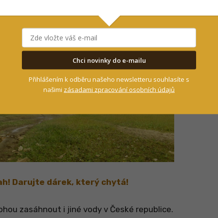
e nemile! Pokud se vrátíme na přehradu
ákaz rybaření již od poloviny září! Otázkou je,
cích na jaře začne. Jestli nebude voda, pak je
ou moci vůbec chytat.
Chci novinky do e-mailu
Přihlášením k odběru našeho newsletteru souhlasíte s
našimi
zásadami zpracování osobních údajů
h! Darujte dárek, který chytá!
ohou zasáhnout i jiné vody v České republice.