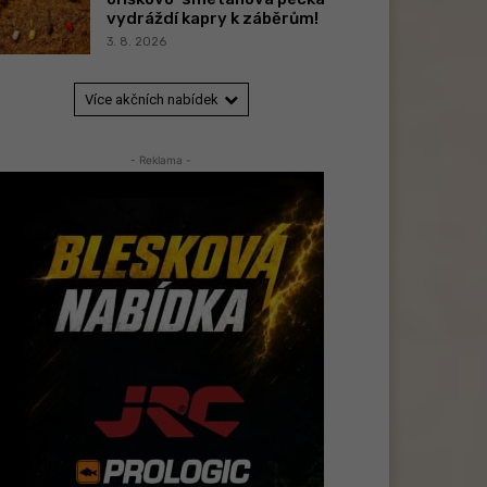
vydráždí kapry k záběrům!
3. 8. 2026
Více akčních nabídek
- Reklama -