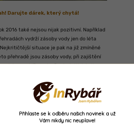
h! Darujte dárek, který chytá!
k 2016 také nejsou nijak pozitivní. Například
přehradách vydrží zásoby vody jen do léta
 Nejkritičtější situace je pak na již zmíněné
to přehradě jsou zásoby vody, při zajištění
A vodohospodáři se zlepšením kritické situace
je.
e…
Přihlaste se k odběru našich novinek a už
Vám nikdy nic neuplave!
em vody nejčastěji mluví o tom, že to poškodí
ale, že nedostatek vody může negativně