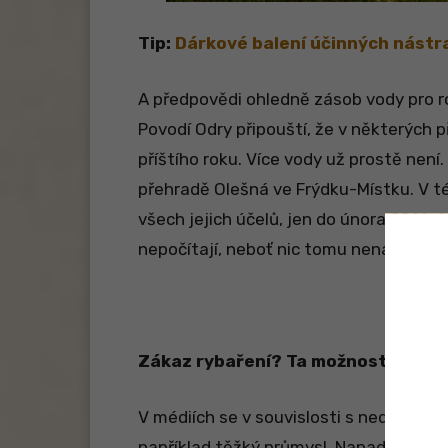
Tip:
Dárkové balení účinných nástra
A předpovědi ohledně zásob vody pro ro
Povodí Odry připouští, že v některých 
příštího roku. Více vody už prostě není.
přehradě Olešná ve Frýdku-Místku. V té
všech jejich účelů, jen do února 2016. 
nepočítají, neboť nic tomu nenasvědču
Zákaz rybaření? Ta možnost tady j
V médiích se v souvislosti s nedostatk
například těžký průmysl. Napadlo vás 