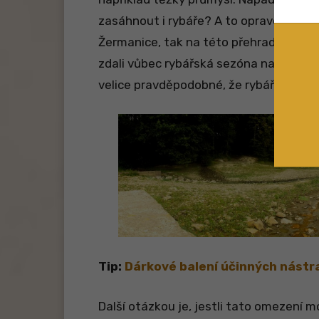
zasáhnout i rybáře? A to opravdu velic
Žermanice, tak na této přehradě platí z
zdali vůbec rybářská sezóna na Žermani
velice pravděpodobné, že rybáři nebud
Tip:
Dárkové balení účinných nástra
Další otázkou je, jestli tato omezení m