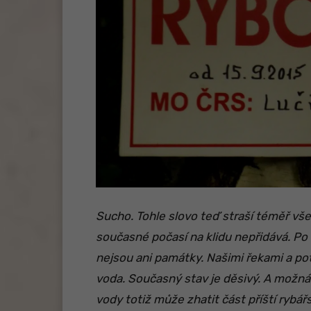
Sucho. Tohle slovo teď straší téměř v
současné počasí na klidu nepřidává. Po
nejsou ani památky. Našimi řekami a pot
voda. Současný stav je děsivý. A možn
vody totiž může zhatit část příští rybá