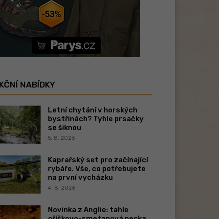
KČNÍ NABÍDKY
Letní chytání v horských
bystřinách? Tyhle prsačky
se šiknou
5. 8. 2026
Kaprařský set pro začínající
rybáře. Vše, co potřebujete
na první vycházku
4. 8. 2026
Novinka z Anglie: tahle
oříškovo-smetanová pecka