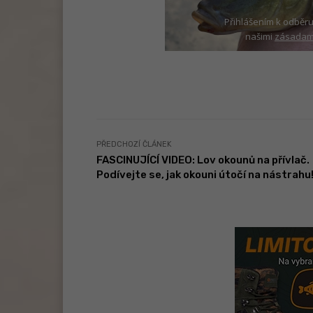
Přihlášením k odběru
našimi
zásadami
PŘEDCHOZÍ ČLÁNEK
FASCINUJÍCÍ VIDEO: Lov okounů na přívlač.
Podívejte se, jak okouni útočí na nástrahu