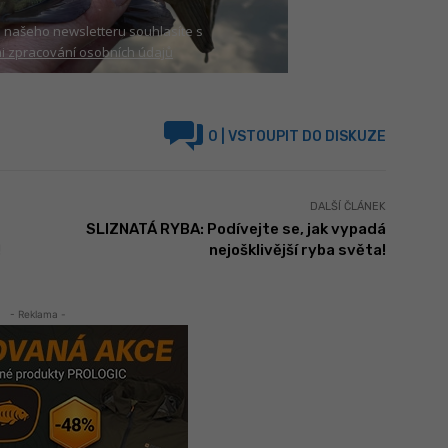
 našeho newsletteru souhlasíte s
 zpracování osobních údajů
0
| VSTOUPIT DO DISKUZE
DALŠÍ ČLÁNEK
SLIZNATÁ RYBA: Podívejte se, jak vypadá
!
nejošklivější ryba světa!
- Reklama -