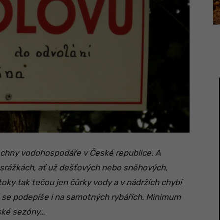
šechny vodohospodáře v České republice. A
 srážkách, ať už dešťových nebo sněhových,
oky tak tečou jen čůrky vody a v nádržích chybí
á se podepíše i na samotných rybářích. Minimum
řské sezóny…