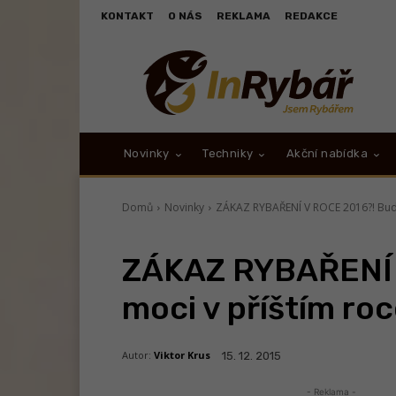
KONTAKT
O NÁS
REKLAMA
REDAKCE
Novinky
Techniky
Akční nabídka
Domů
Novinky
ZÁKAZ RYBAŘENÍ V ROCE 2016?! Budou 
ZÁKAZ RYBAŘENÍ 
moci v příštím roc
Autor:
Viktor Krus
15. 12. 2015
- Reklama -