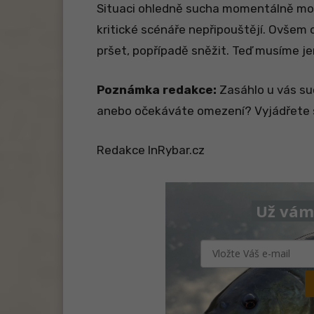
Situaci ohledně sucha momentálně mon
kritické scénáře nepřipouštějí. Ovšem 
pršet, popřípadě sněžit. Teď musíme j
Poznámka redakce:
Zasáhlo u vás suc
anebo očekáváte omezení? Vyjádřete s
Redakce InRybar.cz
Už vám 