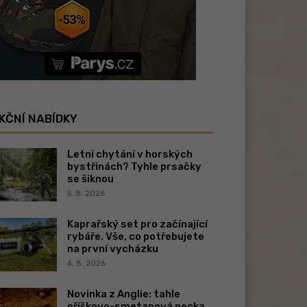
KČNÍ NABÍDKY
Letní chytání v horských
bystřinách? Tyhle prsačky
se šiknou
5. 8. 2026
Kaprařský set pro začínající
rybáře. Vše, co potřebujete
na první vycházku
4. 8. 2026
Novinka z Anglie: tahle
oříškovo-smetanová pecka