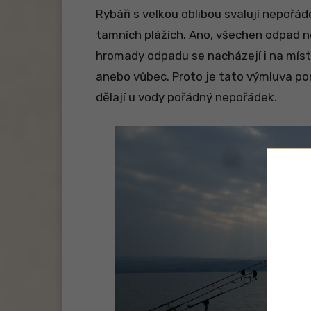
Rybáři s velkou oblibou svalují nepořád
tamních plážích. Ano, všechen odpad ne
hromady odpadu se nacházejí i na míste
anebo vůbec. Proto je tato výmluva pom
dělají u vody pořádný nepořádek.