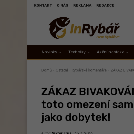
KONTAKT
O NÁS
REKLAMA
REDAKCE
Novinky
Techniky
Akční nabídka
Domů
Ostatní
Rybářské komentáře
ZÁKAZ BIVAKOV
ZÁKAZ BIVAKOVÁNÍ
toto omezení sami
jako dobytek!
Autor:
Viktor Krus
15. 1. 2016