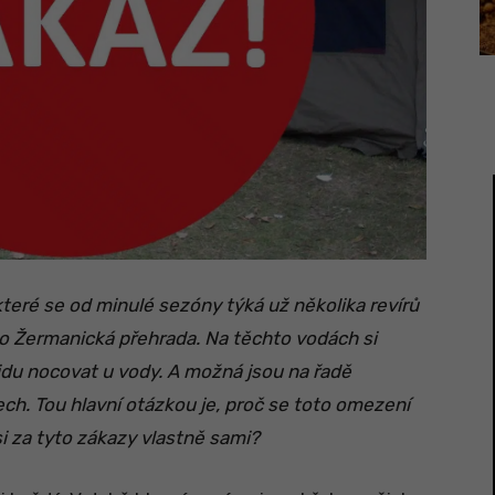
teré se od minulé sezóny týká už několika revírů
bo Žermanická přehrada. Na těchto vodách si
klidu nocovat u vody. A možná jsou na řadě
ech. Tou hlavní otázkou je, proč se toto omezení
i za tyto zákazy vlastně sami?