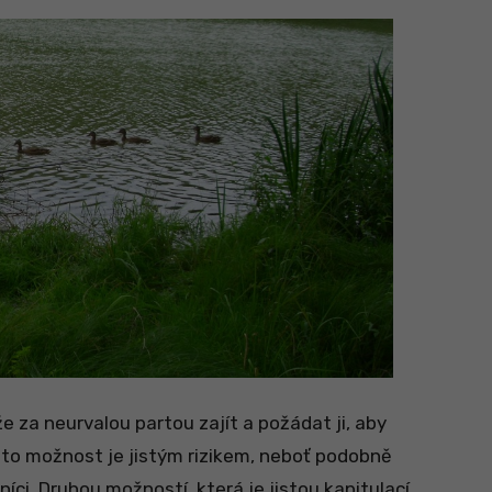
 za neurvalou partou zajít a požádat ji, aby
tato možnost je jistým rizikem, neboť podobně
ovníci. Druhou možností, která je jistou kapitulací,