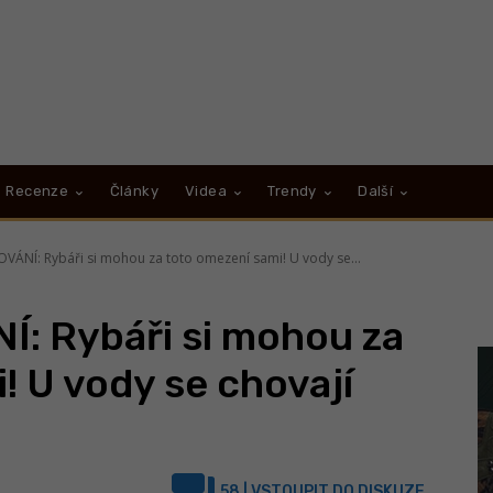
Recenze
Články
Videa
Trendy
Další
ÁNÍ: Rybáři si mohou za toto omezení sami! U vody se...
: Rybáři si mohou za
! U vody se chovají
58
| VSTOUPIT DO DISKUZE