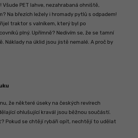
! Všude PET lahve, nezahrabaná ohniště,
m? Na březích ležely i hromady pytlů s odpadem!
jel traktor s valníkem, který byl po
covníků plný. Upřímně? Nedivím se, že se tamní
. Náklady na úklid jsou jistě nemalé. A proč by
luku
nu, že některé úseky na českých revírech
 dělající ohlušující kravál jsou běžnou součástí.
 Pokud se chtějí rybáři opít, nechtějí to udělat