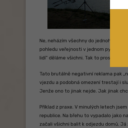
Ne, neházím všechny do jednoho pytle. A
pohledu veřejnosti v jednom pytli jsm
lidí“ děláme všichni. Tak to prostě je…
Tato brutálně negativní reklama pak „
vjezdu a podobná omezení trestají i sluš
Jenže ono to jinak nejde. Jak jinak ch
Příklad z praxe. V minulých letech jse
republice. Na břehu to vypadalo jako n
začali všichni balit k odjezdu domů. Já