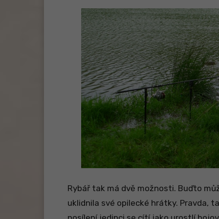
Rybář tak má dvě možnosti. Buďto může
uklidnila své opilecké hrátky. Pravda, 
posílení jedinci se cítí jako urostlí boj