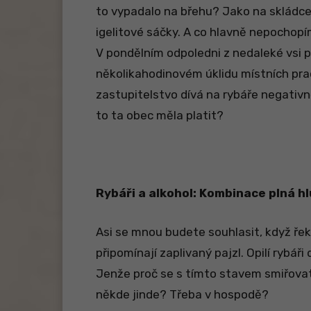
to vypadalo na břehu? Jako na skládce
igelitové sáčky. A co hlavně nepochopí
V pondělním odpoledni z nedaleké vsi při
několikahodinovém úklidu místních pra
zastupitelstvo dívá na rybáře negativně
to ta obec měla platit?
Rybáři a alkohol: Kombinace plná h
Asi se mnou budete souhlasit, když řek
připomínají zaplivaný pajzl. Opilí rybáři
Jenže proč se s tímto stavem smiřovat?
někde jinde? Třeba v hospodě?