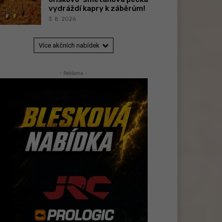
vydráždí kapry k záběrům!
3. 8. 2026
Více akčních nabídek
- Reklama -