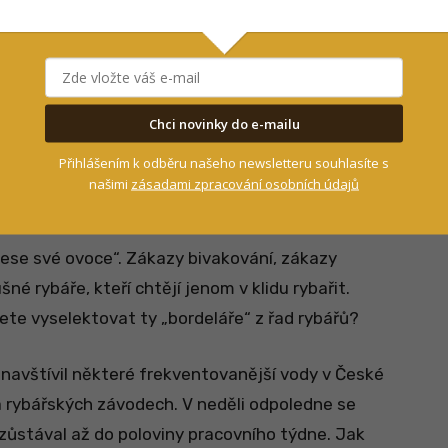
Chci novinky do e-mailu
le je zapotřebí si uvědomit to, že z úhlu
Přihlášením k odběru našeho newsletteru souhlasíte s
e. Jednoduše řečeno, ten binec podle „běžných
našimi
zásadami zpracování osobních údajů
nese své ovoce“. Zákazy bivakování, zákazy
né rybáře, kteří chtějí jenom v klidu rybařit.
cete vyselektovat ty „bordeláře“ z řad rybářů?
m navštívil některé frekventovanější vody v České
a rybářských závodech. V neděli odpoledne se
 zůstával až do poloviny pracovního týdne. Jak