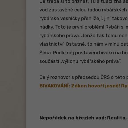
Je třeba si to přiznat. Tu situaci zná 
vod zastavěné celou řadou rybářských p
rybářské vesničky přehlížejí, jiní tako
hádky. Toto je první problém! Rybáři si
rybářského práva. Jenže tak tomu není!
vlastnictví. Ostatně, to nám v minulost
Šíma. Podle něj postavení bivaku na bř
součástí „výkonu rybářského práva“.
Celý rozhovor s předsedou ČRS o této 
BIVAKOVÁNÍ: Zákon hovoří jasně! Ry
Nepořádek na březích vod: Realita, k