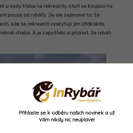
ek u vody třeba na rekreanty, kteří se koupou na
ní pouze od rybářů. Je ale zajímavé to, že
ch, kde se rekreanti vyskytují jen zřídkakdy,
ěrně chabá. A je zapotřebí si přiznat, že rybáři
Přihlaste se k odběru našich novinek a už
Vám nikdy nic neuplave!