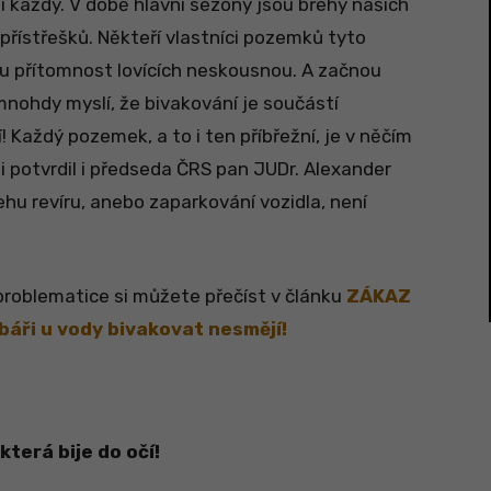
asi každý. V době hlavní sezóny jsou břehy našich
řístřešků. Někteří vlastníci pozemků tyto
vou přítomnost lovících neskousnou. A začnou
 mnohdy myslí, že bivakování je součástí
 Každý pozemek, a to i ten příbřežní, je v něčím
i potvrdil i předseda ČRS pan JUDr. Alexander
ehu revíru, anebo zaparkování vozidla, není
problematice si můžete přečíst v článku
ZÁKAZ
báři u vody bivakovat nesmějí!
terá bije do očí!