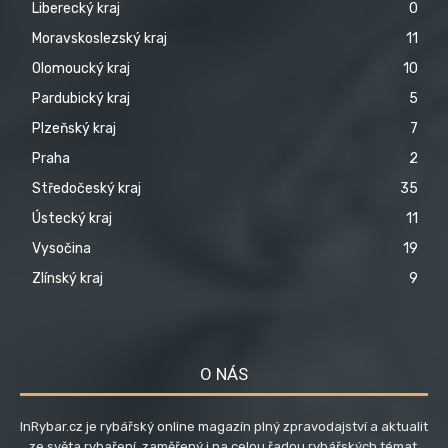
Liberecký kraj
0
Moravskoslezský kraj
11
Olomoucký kraj
10
Pardubický kraj
5
Plzeňský kraj
7
Praha
2
Středočeský kraj
35
Ústecký kraj
11
Vysočina
19
Zlínský kraj
9
O NÁS
InRybar.cz je rybářský online magazín plný zpravodajství a aktualit
ze světa rybaření, zaměřený i na celou řadou rybářských témat,