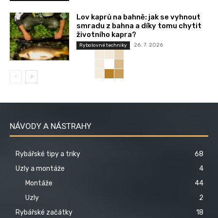
Lov kaprů na bahně: jak se vyhnout
smradu z bahna a díky tomu chytit
životního kapra?
26. 7. 2026
Rybolovné techniky
NÁVODY A NÁSTRAHY
Rybářské tipy a triky
68
Uzly a montáže
4
Montáže
44
Uzly
2
Rybářské začátky
18