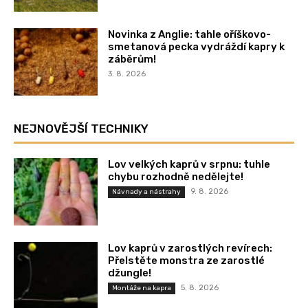
Novinka z Anglie: tahle oříškovo-
smetanová pecka vydráždí kapry k
záběrům!
3. 8. 2026
NEJNOVĚJŠÍ TECHNIKY
Lov velkých kaprů v srpnu: tuhle
chybu rozhodně nedělejte!
9. 8. 2026
Návnady a nástrahy
Lov kaprů v zarostlých revírech:
Přelstěte monstra ze zarostlé
džungle!
5. 8. 2026
Montáže na kapra