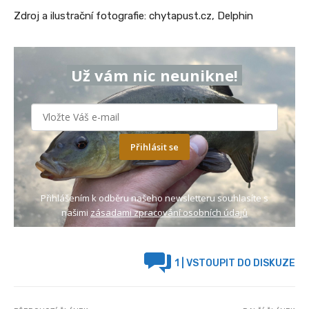
Zdroj a ilustrační fotografie: chytapust.cz, Delphin
Už vám nic neunikne!
Přihlásit se
Přihlášením k odběru našeho newsletteru souhlasíte s
našimi
zásadami zpracování osobních údajů
1
| VSTOUPIT DO DISKUZE