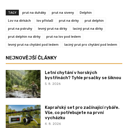
TAGY
prut na duháky
prut na siveny
Delphin
Lov na dírkách
lov přívlačí
prut na dirky
prut delphin
prut na pstruhy
levný prut na dírky
laciný prut na dírky
prut delphin na dírky
prut na lov pod ledem
levný prut na chytání pod ledem
laciný prut pro chytání pod ledem
NEJNOVĚJŠÍ ČLÁNKY
Letní chytání v horských
bystřinách? Tyhle prsačky se šiknou
5. 8. 2026
Kaprařský set pro začínající rybáře.
Vše, co potřebujete na první
vycházku
4. 8. 2026