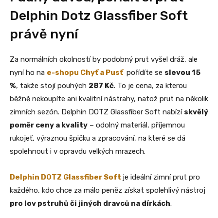
Delphin Dotz Glassfiber Soft
právě nyní
Za normálních okolností by podobný prut vyšel dráž, ale
nyní ho na
e-shopu Chyť a Pusť
pořídíte se
slevou 15
%
, takže stojí pouhých
287 Kč
. To je cena, za kterou
běžně nekoupíte ani kvalitní nástrahy, natož prut na několik
zimních sezón. Delphin DOTZ Glassfiber Soft nabízí
skvělý
poměr ceny a kvality
– odolný materiál, příjemnou
rukojeť, výraznou špičku a zpracování, na které se dá
spolehnout i v opravdu velkých mrazech.
Delphin DOTZ Glassfiber Soft
je ideální zimní prut pro
každého, kdo chce za málo peněz získat spolehlivý nástroj
pro lov pstruhů či jiných dravců na dírkách
.