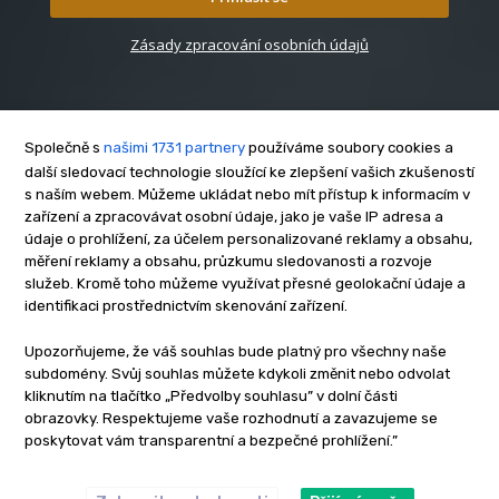
Zásady zpracování osobních údajů
Společně s
našimi 1731 partnery
používáme soubory cookies a
další sledovací technologie sloužící ke zlepšení vašich zkušeností
s naším webem. Můžeme ukládat nebo mít přístup k informacím v
O nás
zařízení a zpracovávat osobní údaje, jako je vaše IP adresa a
Kontakt
údaje o prohlížení, za účelem personalizované reklamy a obsahu,
Reklama
měření reklamy a obsahu, průzkumu sledovanosti a rozvoje
služeb. Kromě toho můžeme využívat přesné geolokační údaje a
Zásady soukromí
identifikaci prostřednictvím skenování zařízení.
Privacy policy
Cookies
Upozorňujeme, že váš souhlas bude platný pro všechny naše
subdomény. Svůj souhlas můžete kdykoli změnit nebo odvolat
Etický kodex
kliknutím na tlačítko „Předvolby souhlasu” v dolní části
Redakce
obrazovky. Respektujeme vaše rozhodnutí a zavazujeme se
poskytovat vám transparentní a bezpečné prohlížení.”
Copyright © www.inrybar.cz 2013 - 2026 | Na veškerý materiál,
který je zde uveřejněný, se vztahují autorská práva. Redakce
InRybar.cz.