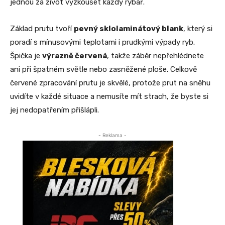
jednou za život vyzkoušet každý rybář.
Základ prutu tvoří
pevný sklolaminátový blank
, který si
poradí s mínusovými teplotami i prudkými výpady ryb.
Špička je
výrazně červená
, takže záběr nepřehlédnete
ani při špatném světle nebo zasněžené ploše. Celkově
červené zpracování prutu je skvělé, protože prut na sněhu
uvidíte v každé situace a nemusíte mít strach, že byste si
jej nedopatřením přišlápli.
- Reklama -