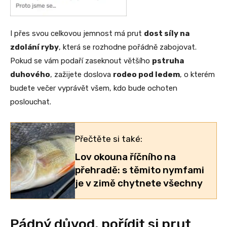
I přes svou celkovou jemnost má prut
dost síly na
zdolání ryby
, která se rozhodne pořádně zabojovat.
Pokud se vám podaří zaseknout většího
pstruha
duhového
, zažijete doslova
rodeo pod ledem
, o kterém
budete večer vyprávět všem, kdo bude ochoten
poslouchat.
Přečtěte si také:
Lov okouna říčního na
přehradě: s těmito nymfami
je v zimě chytnete všechny
Pádný důvod, pořídit si prut