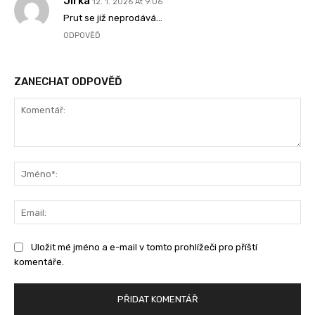
Jirka
12. 1. 2026 At 9:06
Prut se již neprodává…
ODPOVĚĎ
ZANECHAT ODPOVĚĎ
Komentář:
Jm
Ema
Uložit mé jméno a e-mail v tomto prohlížeči pro příští
komentáře.