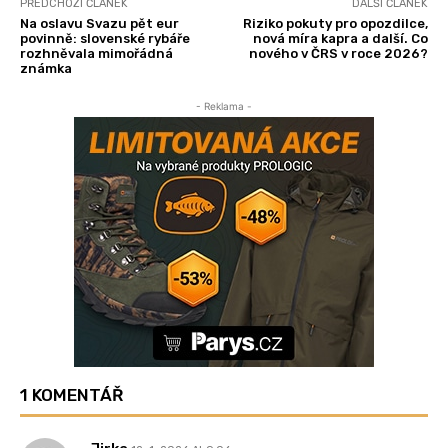
PŘEDCHOZÍ ČLÁNEK
DALŠÍ ČLÁNEK
Na oslavu Svazu pět eur
Riziko pokuty pro opozdilce,
povinně: slovenské rybáře
nová míra kapra a další. Co
rozhněvala mimořádná
nového v ČRS v roce 2026?
známka
- Reklama -
1 KOMENTÁŘ