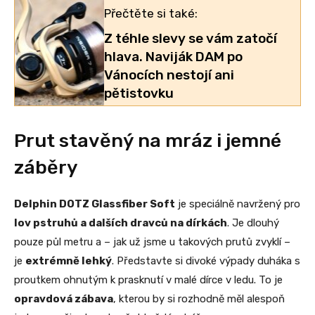
Přečtěte si také:
Z téhle slevy se vám zatočí
hlava. Naviják DAM po
Vánocích nestojí ani
pětistovku
Prut stavěný na mráz i jemné
záběry
Delphin DOTZ Glassfiber Soft
je speciálně navržený pro
lov pstruhů a dalších dravců na dírkách
. Je dlouhý
pouze půl metru a – jak už jsme u takových prutů zvyklí –
je
extrémně lehký
. Představte si divoké výpady duháka s
proutkem ohnutým k prasknutí v malé dírce v ledu. To je
opravdová zábava
, kterou by si rozhodně měl alespoň