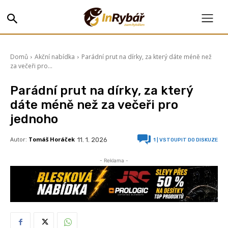
Domů
Akční nabídka
Parádní prut na dírky, za který dáte méně než
za večeři pro...
Parádní prut na dírky, za který
dáte méně než za večeři pro
jednoho
Autor:
Tomáš Horáček
11. 1. 2026
1
| VSTOUPIT DO DISKUZE
- Reklama -