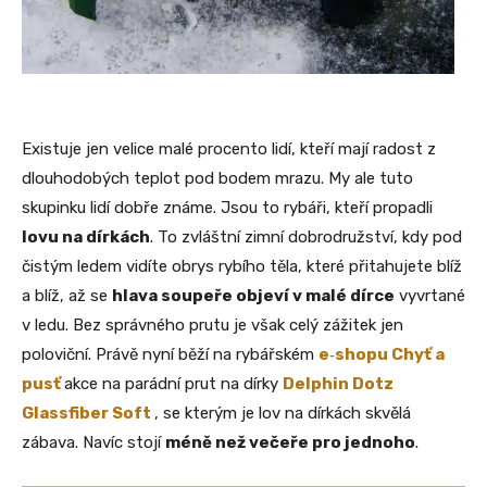
Existuje jen velice malé procento lidí, kteří mají radost z
dlouhodobých teplot pod bodem mrazu. My ale tuto
skupinku lidí dobře známe. Jsou to rybáři, kteří propadli
lovu na dírkách
. To zvláštní zimní dobrodružství, kdy pod
čistým ledem vidíte obrys rybího těla, které přitahujete blíž
a blíž, až se
hlava soupeře objeví v malé dírce
vyvrtané
v ledu. Bez správného prutu je však celý zážitek jen
poloviční. Právě nyní běží na rybářském
e‑shopu Chyť a
pusť
akce na parádní prut na dírky
Delphin Dotz
Glassfiber Soft
, se kterým je lov na dírkách skvělá
zábava. Navíc stojí
méně než večeře pro jednoho
.