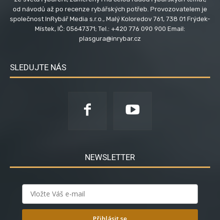
od návodů až po recenze rybářských potřeb. Provozovatelem je
společnost InRybář Media s.r.o., Malý Koloredov 761, 738 01 Frýdek-
Místek, IČ: 05647371; Tel.: +420 776 090 900 Email:
plasgura@inrybar.cz
SLEDUJTE NÁS
NEWSLETTER
Přihlásit se