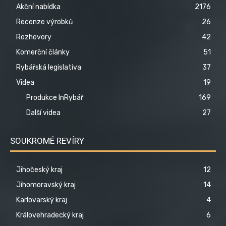
Akční nabídka
2176
Recenze výrobků
26
Rozhovory
42
Komerční články
51
Rybářská legislativa
37
Videa
19
Produkce InRybář
169
Další videa
27
SOUKROMÉ REVÍRY
Jihočeský kraj
12
Jihomoravský kraj
14
Karlovarský kraj
4
Královehradecký kraj
6