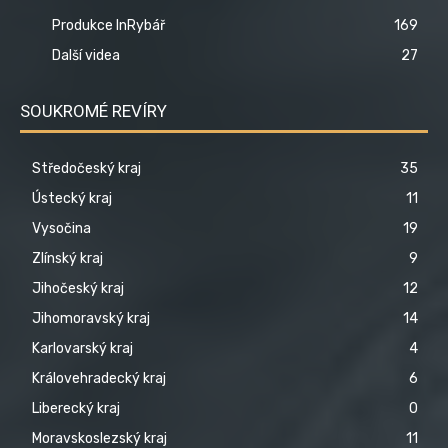
Produkce InRybář
169
Další videa
27
SOUKROMÉ REVÍRY
Středočeský kraj
35
Ústecký kraj
11
Vysočina
19
Zlínský kraj
9
Jihočeský kraj
12
Jihomoravský kraj
14
Karlovarský kraj
4
Královehradecký kraj
6
Liberecký kraj
0
Moravskoslezský kraj
11