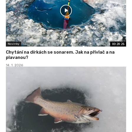
00:28:26
Novinky
Chytání na dírkách se sonarem. Jak na přívlač a na
plavanou?
14. 1. 2026