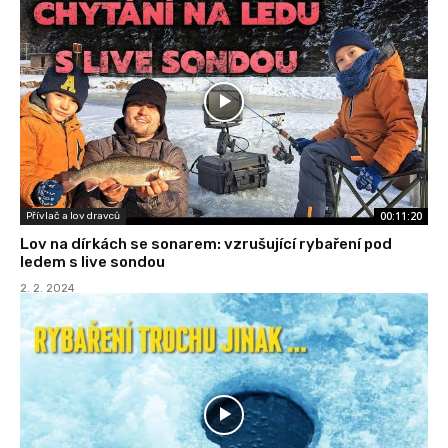
00:11:20
Přívlač a lov dravců
Lov na dírkách se sonarem: vzrušující rybaření pod
ledem s live sondou
2. 2. 2024