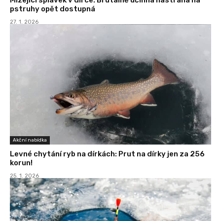
pstruhy opět dostupná
27. 1. 2026
Akční nabídka
Levné chytání ryb na dírkách: Prut na dírky jen za 256
korun!
25. 1. 2026