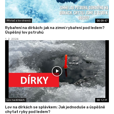
00:09:47
Přívlač a lov dravců
Rybaření na dírkách: jak na zimní rybaření pod ledem?
Úspěšný lov pstruhů
1. 2. 2024
00:12:31
Lov na dírkách
Lov na dírkách se splávkem: Jak jednoduše a úspěšně
chytat ryby pod ledem?