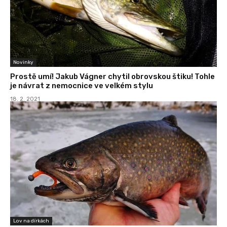
Novinky
Prostě umí! Jakub Vágner chytil obrovskou štiku! Tohle
je návrat z nemocnice ve velkém stylu
18. 2. 2021
Lov na dírkách