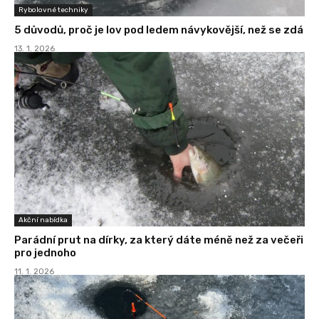
Rybolovné techniky
5 důvodů, proč je lov pod ledem návykovější, než se zdá
13. 1. 2026
Akční nabídka
Parádní prut na dírky, za který dáte méně než za večeři
pro jednoho
11. 1. 2026