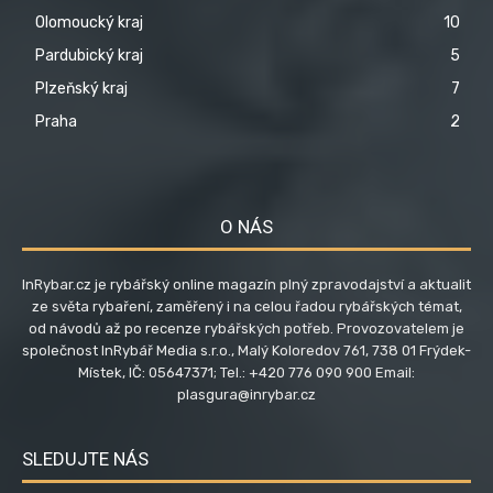
Olomoucký kraj
10
Pardubický kraj
5
Plzeňský kraj
7
Praha
2
O NÁS
InRybar.cz je rybářský online magazín plný zpravodajství a aktualit
ze světa rybaření, zaměřený i na celou řadou rybářských témat,
od návodů až po recenze rybářských potřeb. Provozovatelem je
společnost InRybář Media s.r.o., Malý Koloredov 761, 738 01 Frýdek-
Místek, IČ: 05647371; Tel.: +420 776 090 900 Email:
plasgura@inrybar.cz
SLEDUJTE NÁS