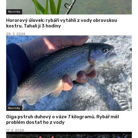
Novinky
Hororový úlovek: rybáři vytáhli z vody obrovskou
kostru. Tahali ji 3 hodiny
28. 3. 2024
Novinky
Giga pstruh duhový o váze 7 kilogramů. Rybář měl
problém dostat ho z vody
17. 2. 2024