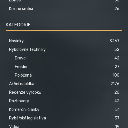
Boilies
38
Krmné směsi
26
KATEGORIE
Novinky
3267
Rybolovné techniky
52
Dravci
42
Feeder
27
Položená
100
Akční nabídka
2176
Recenze výrobků
26
Rozhovory
42
Komerční články
51
Rybářská legislativa
37
Videa
19