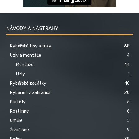
NÁVODY A NÁSTRAHY
Rybářské tipy a triky
68
Uzly a montáže
4
Montáže
44
Uzly
2
Rybářské začátky
18
Rybaření v zahraničí
20
Partikly
5
Rostlinné
8
Umělé
5
Živočišné
9