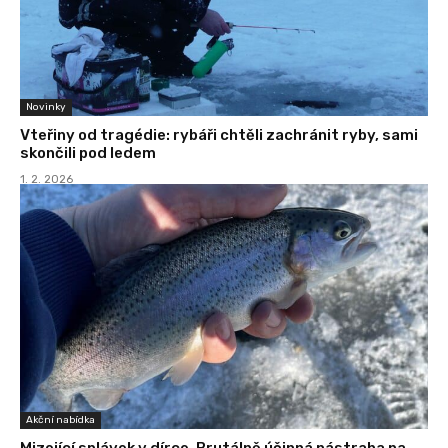
Novinky
Vteřiny od tragédie: rybáři chtěli zachránit ryby, sami
skončili pod ledem
1. 2. 2026
Akční nabídka
Mizející splávek v dírce. Brutálně účinná nástraha na