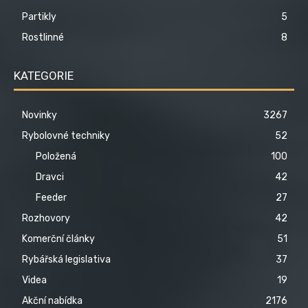
Partikly
5
Rostlinné
8
KATEGORIE
Novinky
3267
Rybolovné techniky
52
Položená
100
Dravci
42
Feeder
27
Rozhovory
42
Komerční články
51
Rybářská legislativa
37
Videa
19
Akční nabídka
2176