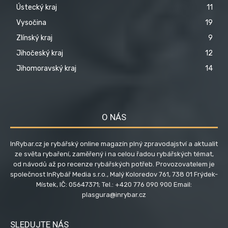
Ústecký kraj
11
Vysočina
19
Zlínský kraj
9
Jihočeský kraj
12
Jihomoravský kraj
14
O NÁS
InRybar.cz je rybářský online magazín plný zpravodajství a aktualit
ze světa rybaření, zaměřený i na celou řadou rybářských témat,
od návodů až po recenze rybářských potřeb. Provozovatelem je
společnost InRybář Media s.r.o., Malý Koloredov 761, 738 01 Frýdek-
Místek, IČ: 05647371; Tel.: +420 776 090 900 Email:
plasgura@inrybar.cz
SLEDUJTE NÁS