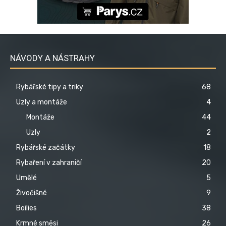
NÁVODY A NÁSTRAHY
Rybářské tipy a triky
68
Uzly a montáže
4
Montáže
44
Uzly
2
Rybářské začátky
18
Rybaření v zahraničí
20
Umělé
5
Živočišné
9
Boilies
38
Krmné směsi
26