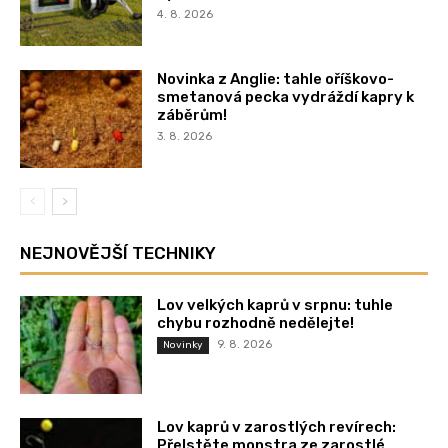
4. 8. 2026
Novinka z Anglie: tahle oříškovo-
smetanová pecka vydráždí kapry k
záběrům!
3. 8. 2026
NEJNOVĚJŠÍ TECHNIKY
Lov velkých kaprů v srpnu: tuhle
chybu rozhodně nedělejte!
9. 8. 2026
Novinky
Lov kaprů v zarostlých revírech:
Přelstěte monstra ze zarostlé