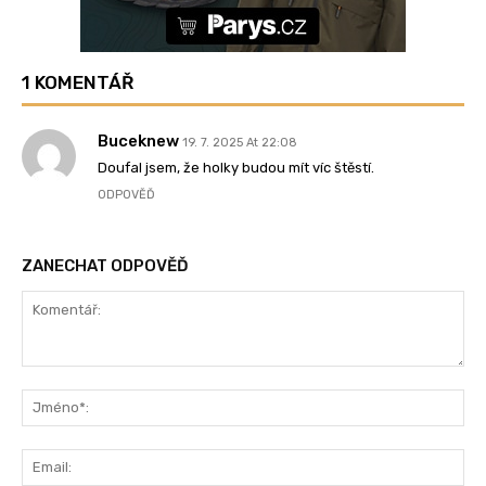
1 KOMENTÁŘ
Buceknew
19. 7. 2025 At 22:08
Doufal jsem, že holky budou mít víc štěstí.
ODPOVĚĎ
ZANECHAT ODPOVĚĎ
Komentář:
Jm
Ema