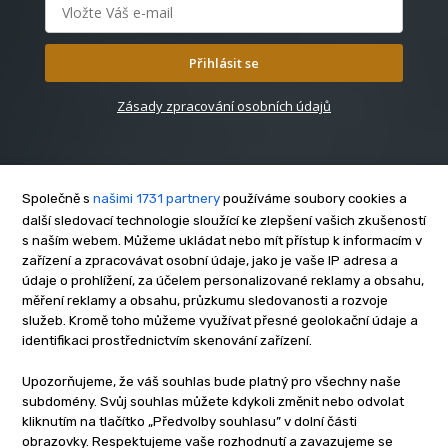
Přihlásit se
Zásady zpracování osobních údajů
Společně s
našimi 1731 partnery
používáme soubory cookies a
další sledovací technologie sloužící ke zlepšení vašich zkušeností
s naším webem. Můžeme ukládat nebo mít přístup k informacím v
O nás
zařízení a zpracovávat osobní údaje, jako je vaše IP adresa a
Kontakt
údaje o prohlížení, za účelem personalizované reklamy a obsahu,
Reklama
měření reklamy a obsahu, průzkumu sledovanosti a rozvoje
služeb. Kromě toho můžeme využívat přesné geolokační údaje a
Zásady soukromí
identifikaci prostřednictvím skenování zařízení.
Privacy policy
Cookies
Upozorňujeme, že váš souhlas bude platný pro všechny naše
subdomény. Svůj souhlas můžete kdykoli změnit nebo odvolat
Etický kodex
kliknutím na tlačítko „Předvolby souhlasu” v dolní části
Redakce
obrazovky. Respektujeme vaše rozhodnutí a zavazujeme se