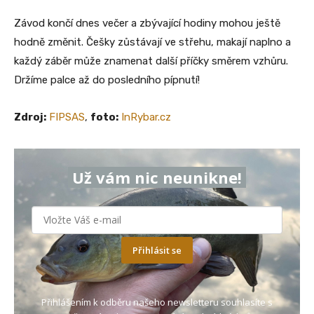
Závod končí dnes večer a zbývající hodiny mohou ještě
hodně změnit. Češky zůstávají ve střehu, makají naplno a
každý záběr může znamenat další příčky směrem vzhůru.
Držíme palce až do posledního pípnutí!
Zdroj:
FIPSAS
,
foto:
InRybar.cz
Už vám nic neunikne!
Přihlásit se
Přihlášením k odběru našeho newsletteru souhlasíte s