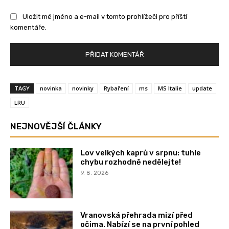
Uložit mé jméno a e-mail v tomto prohlížeči pro příští
komentáře.
TAGY
novinka
novinky
Rybaření
ms
MS Italie
update
LRU
NEJNOVĚJŠÍ ČLÁNKY
Lov velkých kaprů v srpnu: tuhle
chybu rozhodně nedělejte!
9. 8. 2026
Vranovská přehrada mizí před
očima. Nabízí se na první pohled