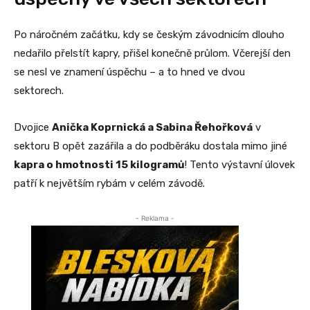
Po náročném začátku, kdy se českým závodnicím dlouho
nedařilo přelstít kapry, přišel konečně průlom. Včerejší den
se nesl ve znamení úspěchu – a to hned ve dvou
sektorech.
Dvojice
Anička Koprnická a Sabina Řehořková
v
sektoru B opět zazářila a do podběráku dostala mimo jiné
kapra o hmotnosti 15 kilogramů
! Tento výstavní úlovek
patří k největším rybám v celém závodě.
- Reklama -