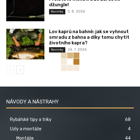
džungle!
5. 8. 2026
Novinky
Lov kaprů na bahně: jak se vyhnout
smradu z bahna a díky tomu chytit
životního kapra?
26. 7. 2026
Novinky
NÁVODY A NÁSTRAHY
Rybářské tipy a triky
68
Uzly a montáže
4
Montáže
44