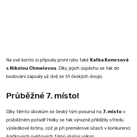
Na své konto si připsaly první rybu také
Katka Komrsová
s Nikolou Chmelovou
. Díky jejich úspěchu se tak do
bodování zapsaly už dvě ze tří českých dvojic.
Průběžné 7. místo!
Díky těmto úlovkům se český tým posunul na
7. místo
v
průběžném pořadí! Holky se tak výrazně přiblížily středu
výsledkové listiny, což je při premiérové účasti v konkurenci
špičkových světových týmů slušný výkon.