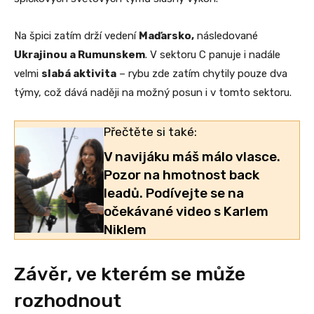
Na špici zatím drží vedení
Maďarsko,
následované
Ukrajinou a Rumunskem
. V sektoru C panuje i nadále
velmi
slabá aktivita
– rybu zde zatím chytily pouze dva
týmy, což dává naději na možný posun i v tomto sektoru.
Přečtěte si také:
V navijáku máš málo vlasce.
Pozor na hmotnost back
leadů. Podívejte se na
očekávané video s Karlem
Niklem
Závěr, ve kterém se může
rozhodnout