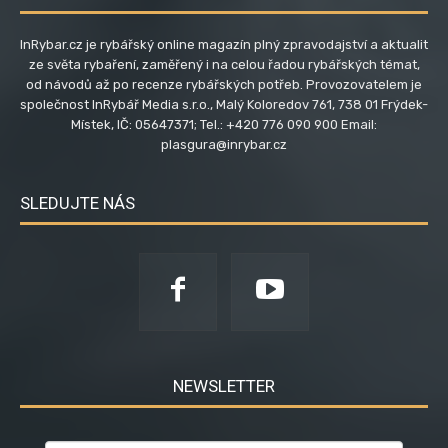
InRybar.cz je rybářský online magazín plný zpravodajství a aktualit
ze světa rybaření, zaměřený i na celou řadou rybářských témat,
od návodů až po recenze rybářských potřeb. Provozovatelem je
společnost InRybář Media s.r.o., Malý Koloredov 761, 738 01 Frýdek-
Místek, IČ: 05647371; Tel.: +420 776 090 900 Email:
plasgura@inrybar.cz
SLEDUJTE NÁS
NEWSLETTER