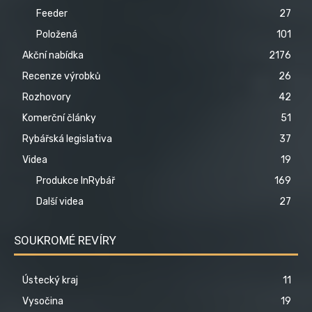
Feeder
27
Položená
101
Akční nabídka
2176
Recenze výrobků
26
Rozhovory
42
Komerční články
51
Rybářská legislativa
37
Videa
19
Produkce InRybář
169
Další videa
27
SOUKROMÉ REVÍRY
Ústecký kraj
11
Vysočina
19