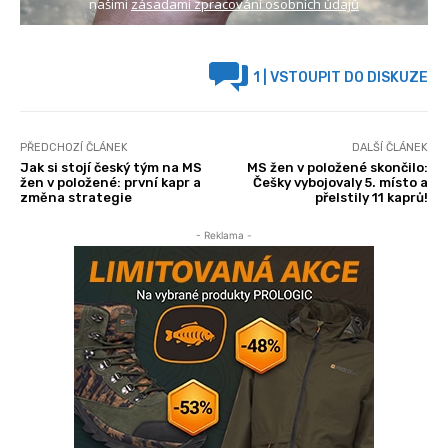
našimi
zásadami zpracování osobních údajů
1
| VSTOUPIT DO DISKUZE
PŘEDCHOZÍ ČLÁNEK
DALŠÍ ČLÁNEK
Jak si stojí český tým na MS
MS žen v položené skončilo:
žen v položené: první kapr a
Češky vybojovaly 5. místo a
změna strategie
přelstily 11 kaprů!
- Reklama -