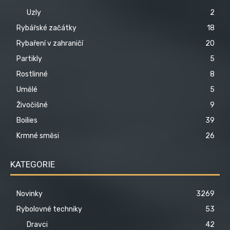
Uzly
2
Rybářské začátky
18
Rybaření v zahraničí
20
Partikly
5
Rostlinné
8
Umělé
5
Živočišné
9
Boilies
39
Krmné směsi
26
KATEGORIE
Novinky
3269
Rybolovné techniky
53
Dravci
42