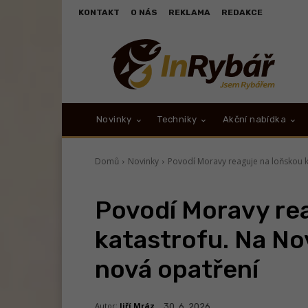
KONTAKT
O NÁS
REKLAMA
REDAKCE
Novinky
Techniky
Akční nabídka
Domů
Novinky
Povodí Moravy reaguje na loňskou k
Povodí Moravy re
katastrofu. Na N
nová opatření
Autor:
Jiří Mráz
30. 6. 2026