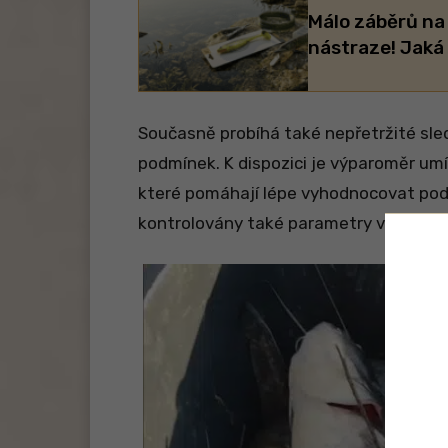
Málo záběrů na
nástraze! Jaká 
Současně probíhá také nepřetržité sle
podmínek. K dispozici je výparoměr umí
které pomáhají lépe vyhodnocovat podmí
kontrolovány také parametry vody v řec