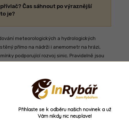
 přívlač? Čas sáhnout po výraznější
to je?
dování meteorologických a hydrologických
stěný přímo na nádrži i anemometr na hrázi,
nky podporující rozvoj sinic. Pravidelně jsou
e Dyji pod nádrží.
Přihlaste se k odběru našich novinek a už
Vám nikdy nic neuplave!