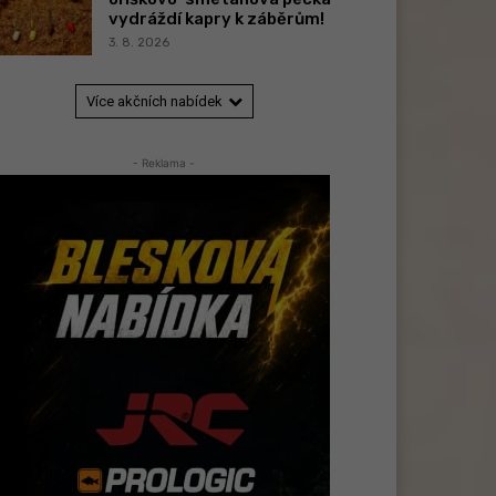
vydráždí kapry k záběrům!
3. 8. 2026
Více akčních nabídek
- Reklama -