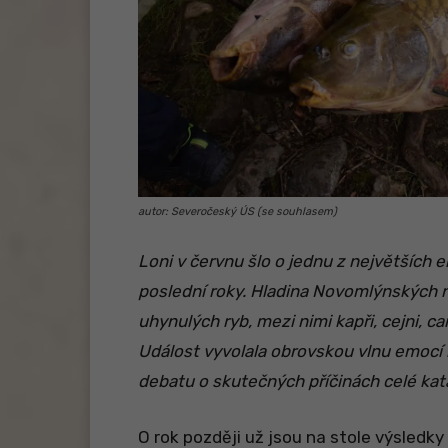
autor: Severočeský ÚS (se souhlasem)
Loni v červnu šlo o jednu z největších
poslední roky. Hladina Novomlýnských n
uhynulých ryb, mezi nimi kapři, cejni, can
Událost vyvolala obrovskou vlnu emocí m
debatu o skutečných příčinách celé kat
O rok později už jsou na stole výsledk