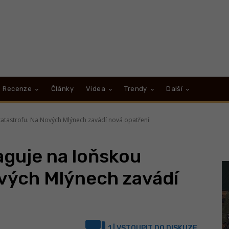
Recenze
Články
Videa
Trendy
Další
atastrofu. Na Nových Mlýnech zavádí nová opatření
aguje na loňskou
ových Mlýnech zavádí
1
| VSTOUPIT DO DISKUZE