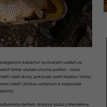
 ekologických katastrof na českých vodách za
ádrží tehdy skýtala smutný pohled – tisíce
dáti i další druhy, pokrývaly vodní hladinu i břehy.
ezi rybáři i širokou veřejností a rozpoutala
astrofy.
y odborného šetření. Analýza vědců z Mendelovy