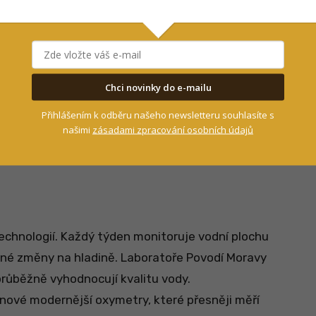
Chci novinky do e-mailu
Přihlášením k odběru našeho newsletteru souhlasíte s
našimi
zásadami zpracování osobních údajů
echnologií. Každý týden monitoruje vodní plochu
adné změny na hladině. Laboratoře Povodí Moravy
průběžně vyhodnocují kvalitu vody.
a nové modernější oxymetry, které přesněji měří