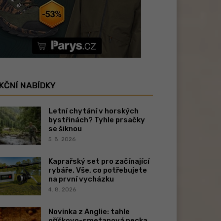
KČNÍ NABÍDKY
Letní chytání v horských
bystřinách? Tyhle prsačky
se šiknou
5. 8. 2026
Kaprařský set pro začínající
rybáře. Vše, co potřebujete
na první vycházku
4. 8. 2026
Novinka z Anglie: tahle
oříškovo-smetanová pecka