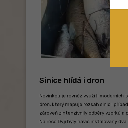
Sinice hlídá i dron
Novinkou je rovněž využití moderních t
dron, který mapuje rozsah sinic i příp
zároveň zintenzivnily odběry vzorků a 
Na řece Dyji byly navíc instalovány dv