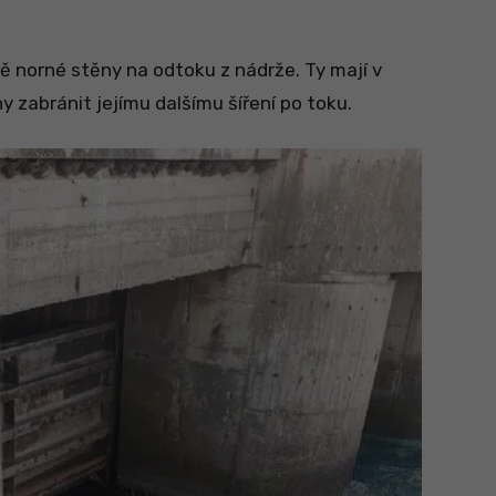
ě norné stěny na odtoku z nádrže. Ty mají v
 zabránit jejímu dalšímu šíření po toku.