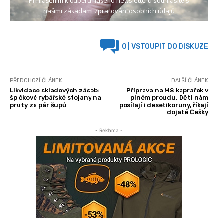
Přihlášením k odběru našeho newsletteru souhlasíte s
našimi
zásadami zpracování osobních údajů
0
| VSTOUPIT DO DISKUZE
PŘEDCHOZÍ ČLÁNEK
DALŠÍ ČLÁNEK
Likvidace skladových zásob:
Příprava na MS kaprařek v
špičkové rybářské stojany na
plném proudu. Děti nám
pruty za pár šupů
posílají i desetikoruny, říkají
dojaté Češky
- Reklama -