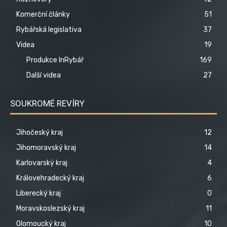
Komerční články
51
Rybářská legislativa
37
Videa
19
Produkce InRybář
169
Další videa
27
SOUKROMÉ REVÍRY
Jihočeský kraj
12
Jihomoravský kraj
14
Karlovarský kraj
4
Královehradecký kraj
6
Liberecký kraj
0
Moravskoslezský kraj
11
Olomoucký kraj
10