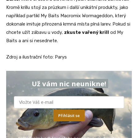
Kromě krillu stojí za průzkum i další unikátní produkty, jako
například partikl My Baits Macromix Wormageddon, který
dokonale imituje přirozená krmná místa plná larev. Pokud si
chcete užít zábavu u vody,
zkuste vařený krill
od My
Baits a ani si nesednete.
Zdroj a ilustrační foto: Parys
Už vám nic neunikne!
Přihlásit se