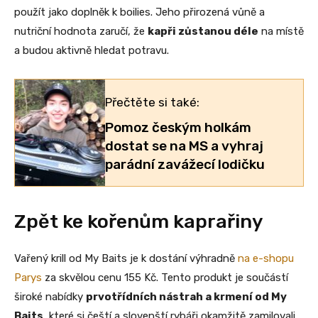
použít jako doplněk k boilies. Jeho přirozená vůně a
nutriční hodnota zaručí, že
kapři zůstanou déle
na místě
a budou aktivně hledat potravu.
Přečtěte si také:
Pomoz českým holkám
dostat se na MS a vyhraj
parádní zavážecí lodičku
Zpět ke kořenům kaprařiny
Vařený krill od My Baits je k dostání výhradně
na e-shopu
Parys
za skvělou cenu 155 Kč. Tento produkt je součástí
široké nabídky
prvotřídních nástrah a krmení od My
Baits
, které si čeští a slovenští rybáři okamžitě zamilovali.