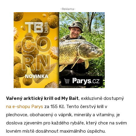
-Reklama-
Vařený arktický krill od My Bait
, exkluzivně dostupný
na e-shopu Parys
za 155 Kč. Tento čerstvý krill v
plechovce, obohacený o vápník, minerály a vitamíny, je
doslova zjevením pro každého rybáře, který chce na svém
lovném místě dosáhnout maximálního úspěchu.