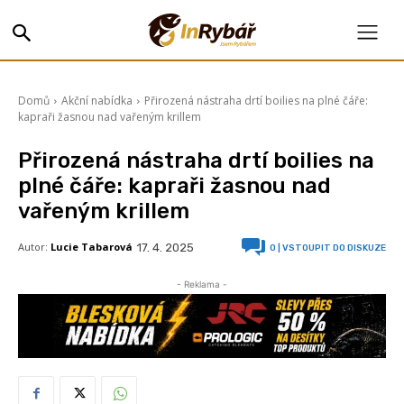
Domů
Akční nabídka
Přirozená nástraha drtí boilies na plné čáře:
kapraři žasnou nad vařeným krillem
Přirozená nástraha drtí boilies na
plné čáře: kapraři žasnou nad
vařeným krillem
Autor:
Lucie Tabarová
17. 4. 2025
0
| VSTOUPIT DO DISKUZE
- Reklama -