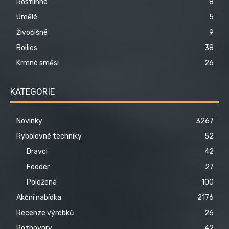
Rostlinné
8
Umělé
5
Živočišné
9
Boilies
38
Krmné směsi
26
KATEGORIE
Novinky
3267
Rybolovné techniky
52
Dravci
42
Feeder
27
Položená
100
Akční nabídka
2176
Recenze výrobků
26
Rozhovory
42