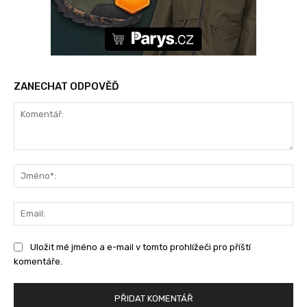
ZANECHAT ODPOVĚĎ
Komentář:
Jm
Ema
Uložit mé jméno a e-mail v tomto prohlížeči pro příští
komentáře.