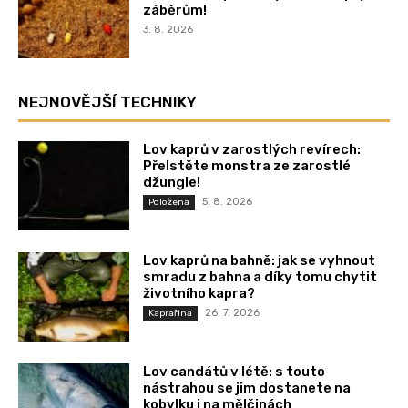
záběrům!
3. 8. 2026
NEJNOVĚJŠÍ TECHNIKY
Lov kaprů v zarostlých revírech:
Přelstěte monstra ze zarostlé
džungle!
5. 8. 2026
Položená
Lov kaprů na bahně: jak se vyhnout
smradu z bahna a díky tomu chytit
životního kapra?
26. 7. 2026
Kaprařina
Lov candátů v létě: s touto
nástrahou se jim dostanete na
kobylku i na mělčinách