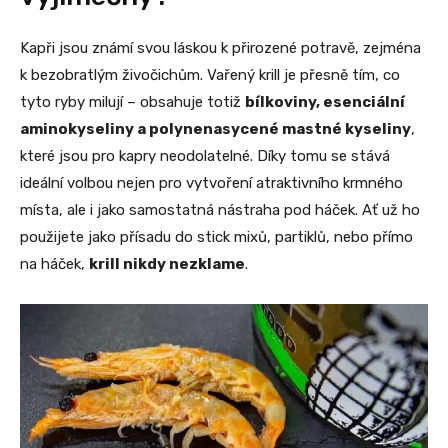
Kapři jsou známí svou láskou k přirozené potravě, zejména
k bezobratlým živočichům. Vařený krill je přesně tím, co
tyto ryby milují – obsahuje totiž
bílkoviny, esenciální
aminokyseliny a polynenasycené mastné kyseliny
,
které jsou pro kapry neodolatelné. Díky tomu se stává
ideální volbou nejen pro vytvoření atraktivního krmného
místa, ale i jako samostatná nástraha pod háček. Ať už ho
použijete jako přísadu do stick mixů, partiklů, nebo přímo
na háček,
krill nikdy nezklame
.