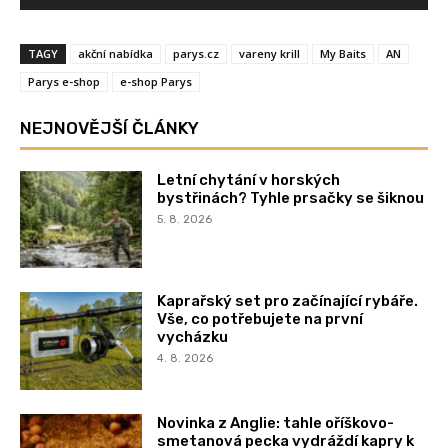
TAGY
akční nabídka
parys.cz
vareny krill
My Baits
AN
Parys e-shop
e-shop Parys
NEJNOVĚJŠÍ ČLÁNKY
Letní chytání v horských
bystřinách? Tyhle prsačky se šiknou
5. 8. 2026
Kaprařský set pro začínající rybáře.
Vše, co potřebujete na první
vycházku
4. 8. 2026
Novinka z Anglie: tahle oříškovo-
smetanová pecka vydráždí kapry k