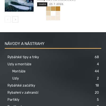
23. 7. 2026
Umělé
NÁVODY A NÁSTRAHY
Rybářské tipy a triky
68
Uzly a montáže
4
Montáže
44
Uzly
2
Rybářské začátky
18
Rybaření v zahraničí
20
Partikly
5