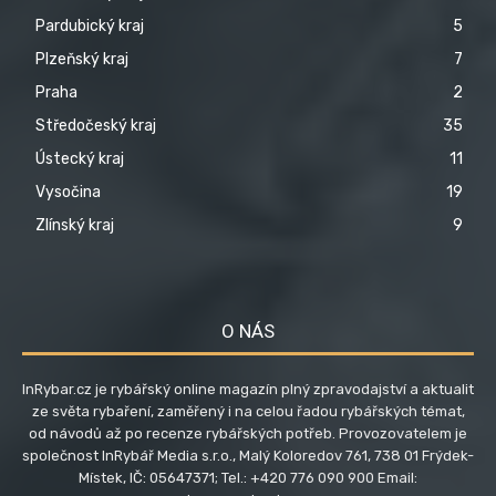
Pardubický kraj
5
Plzeňský kraj
7
Praha
2
Středočeský kraj
35
Ústecký kraj
11
Vysočina
19
Zlínský kraj
9
O NÁS
InRybar.cz je rybářský online magazín plný zpravodajství a aktualit
ze světa rybaření, zaměřený i na celou řadou rybářských témat,
od návodů až po recenze rybářských potřeb. Provozovatelem je
společnost InRybář Media s.r.o., Malý Koloredov 761, 738 01 Frýdek-
Místek, IČ: 05647371; Tel.: +420 776 090 900 Email: