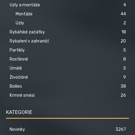
Uzly a montáže
4
Montáže
44
Uzly
2
Rybářské začátky
18
Rybaření v zahraničí
20
Partikly
5
Rostlinné
8
Umělé
5
Živočišné
9
Boilies
38
Krmné směsi
26
KATEGORIE
Novinky
3267