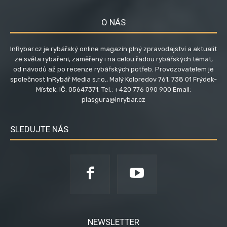
O NÁS
InRybar.cz je rybářský online magazín plný zpravodajství a aktualit
ze světa rybaření, zaměřený i na celou řadou rybářských témat,
od návodů až po recenze rybářských potřeb. Provozovatelem je
společnost InRybář Media s.r.o., Malý Koloredov 761, 738 01 Frýdek-
Místek, IČ: 05647371; Tel.: +420 776 090 900 Email:
plasgura@inrybar.cz
SLEDUJTE NÁS
NEWSLETTER