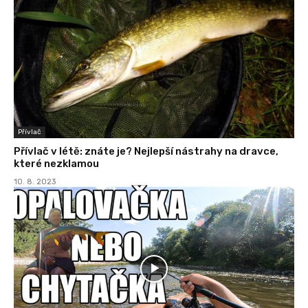
Přívlač
Přívlač v létě: znáte je? Nejlepší nástrahy na dravce,
které nezklamou
10. 8. 2023