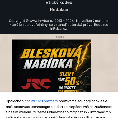
Etický kodex
Redakce
Copyright © www.inrybar.cz 2013 - 2026 | Na veškerý materiál,
který je zde uveřejněný, se vztahují autorská práva. Redakce
InRybar.cz.
- Reklama -
Společně s
našimi 1731 partnery
používáme soubory cookies a
další sledovací technologie sloužící ke zlepšení vašich zkušeností
s naším webem. Můžeme ukládat nebo mít přístup k informacím v
-Reklama-
zařízení a zpracovávat osobní údaje, jako je vaše IP adresa a