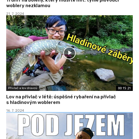
woblery nezklamou
21. 7. 2024
00:15:21
Přívlač a lov dravců
Lov na přívlač v létě: úspěšné rybaření na přívlač
s hladinovým woblerem
16. 7. 2024