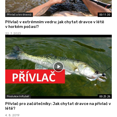
00:11:30
Přívlač a lov dravců
Přívlač v extrémním vedru: jak chytat dravce v létě
v horkém počasí?
22. 7. 2023
00:25:26
Produkce InRybář
Přívlač pro začátečníky: Jak chytat dravce na přívlač v
létě?
4. 8. 2019