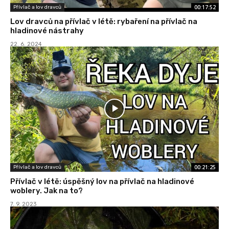
00:17:52
Přívlač a lov dravců
Lov dravců na přívlač v létě: rybaření na přívlač na
hladinové nástrahy
22. 6. 2024
00:21:25
Přívlač a lov dravců
Přívlač v létě: úspěšný lov na přívlač na hladinové
woblery. Jak na to?
7. 9. 2023