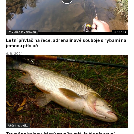
00:27:34
Přívlač a lov dravců
Letní přívlač na řece: adrenalinové souboje s rybami na
jemnou přívlač
6. 8. 2024
Akční nabídka
Trumf na boleny, který musíte mít: tyhle plovoucí