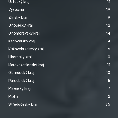
Ústecký kraj
11
Vysočina
19
Zlínský kraj
9
Jihočeský kraj
12
Jihomoravský kraj
14
Karlovarský kraj
4
Královehradecký kraj
6
Liberecký kraj
0
Moravskoslezský kraj
11
Olomoucký kraj
10
Pardubický kraj
5
Plzeňský kraj
7
Praha
2
Středočeský kraj
35