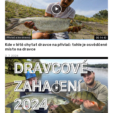
00:14:43
Přívlač a lov dravců
Kde v létě chytat dravce na přívlač: tohle je osvědčené
místo na dravce
2. 7. 2024