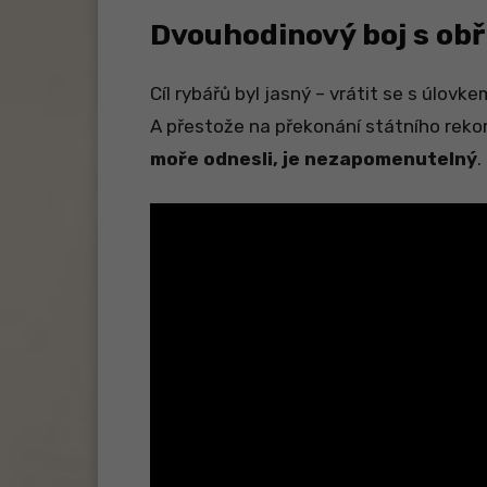
Dvouhodinový boj s o
Cíl rybářů byl jasný – vrátit se s úlovk
A přestože na překonání státního reko
moře odnesli, je nezapomenutelný
.