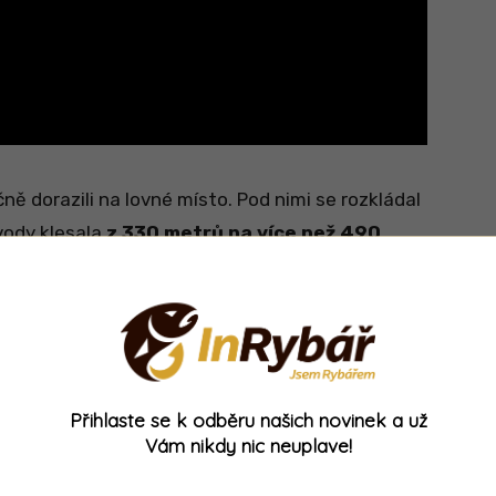
ě dorazili na lovné místo. Pod nimi se rozkládal
 vody klesala
z 330 metrů na více než 490
eální prostředí pro dravce, jako jsou mečouni.
hle připravila
dvě montáže s olihněmi
. Nebylo
h se hladina rozvlnila prvním záběrem. Ryba se
Přihlaste se k odběru našich novinek a už
Vám nikdy nic neuplave!
to s nástrahou hrají
, ale tenhle ji prostě
der. Prut si vzal člen posádky Tanner Noakley,