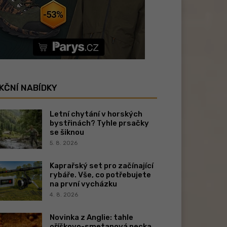
KČNÍ NABÍDKY
Letní chytání v horských
bystřinách? Tyhle prsačky
se šiknou
5. 8. 2026
Kaprařský set pro začínající
rybáře. Vše, co potřebujete
na první vycházku
4. 8. 2026
Novinka z Anglie: tahle
oříškovo-smetanová pecka