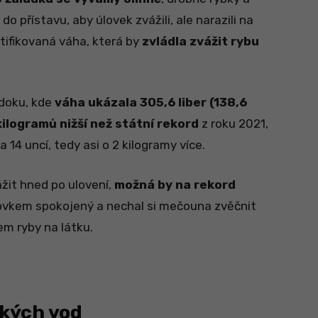
do přístavu, aby úlovek zvážili, ale narazili na
tifikovaná váha, která by
zvládla zvážit rybu
 doku, kde
váha ukázala 305,6 liber (138,6
 kilogramů nižší než státní rekord
z roku 2021,
 14 uncí, tedy asi o 2 kilogramy více.
žit hned po ulovení,
možná by na rekord
 úlovkem spokojený a nechal si mečouna zvěčnit
em ryby na látku.
okých vod