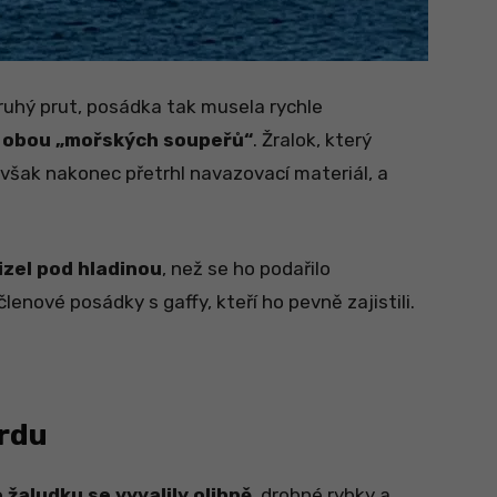
ruhý prut, posádka tak musela rychle
 obou „mořských soupeřů“
. Žralok, který
však nakonec přetrhl navazovací materiál, a
izel pod hladinou
, než se ho podařilo
členové posádky s gaffy, kteří ho pevně zajistili.
ordu
o žaludku se vyvalily olihně
, drobné rybky a