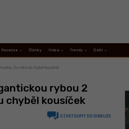
Recenze
Články
Videa
Trendy
Další
2 hodiny. Do rekordu chyběl kousíček
igantickou rybou 2
u chyběl kousíček
0
| VSTOUPIT DO DISKUZE