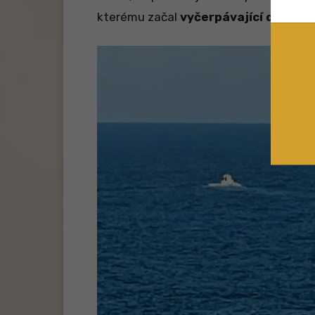
kterému začal
vyčerpávající dvouho