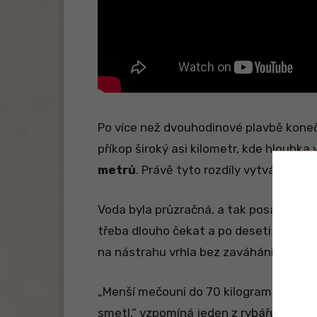
Po více než dvouhodinové plavbě konečn
příkop široký asi kilometr, kde hloubka
metrů
. Právě tyto rozdíly vytvářejí id
Voda byla průzračná, a tak posádka ryc
třeba dlouho čekat a po deseti minutác
na nástrahu vrhla bez zaváhání!
„Menší mečouni do 70 kilogramů si
čas
smetl,“ vzpomíná jeden z rybářů Alexan