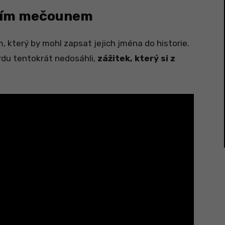
břím mečounem
em, který by mohl zapsat jejich jména do historie.
rdu tentokrát nedosáhli,
zážitek, který si z