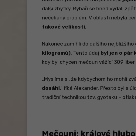
další zbytky. Rybáři se hned vydali zpět 
nečekaný problém. V oblasti nebyla cer
takové velikosti
.
Nakonec zamířili do dalšího nejbližšího
kilogramů)
. Tento údaj
byl jen o pár
kdy byl chycen mečoun vážící 309 liber a
„Myslíme si, že kdybychom ho mohli zvá
dosáhl
,“ říká Alexander. Přesto byl s
tradiční technikou tzv. gyotaku – otisk
Mečouni: králové hlub