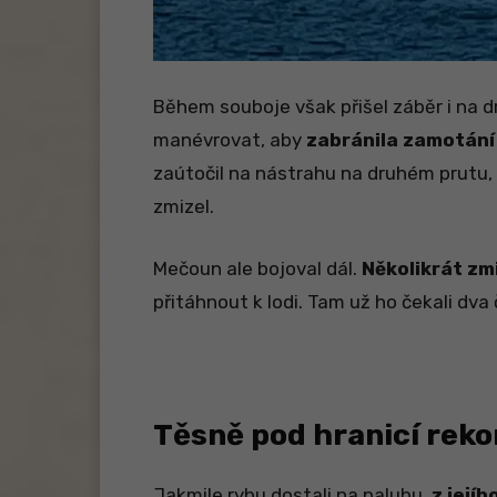
Během souboje však přišel záběr i na d
manévrovat, aby
zabránila zamotání
zaútočil na nástrahu na druhém prutu, 
zmizel.
Mečoun ale bojoval dál.
Několikrát zm
přitáhnout k lodi. Tam už ho čekali dva 
Těsně pod hranicí rek
Jakmile rybu dostali na palubu,
z jejíh