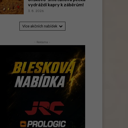
vydráždí kapry k záběrům!
3. 8. 2026
Více akčních nabídek
- Reklama -