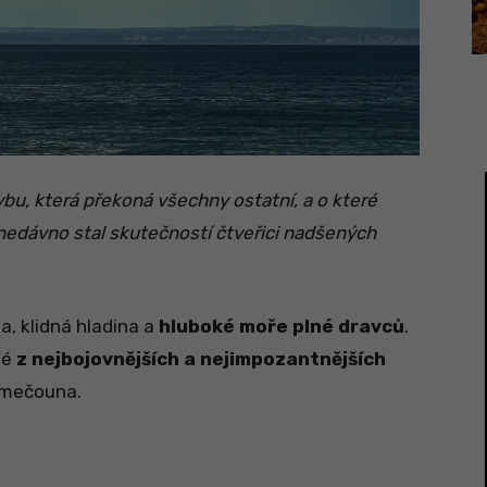
ybu, která překoná všechny ostatní, a o které
 nedávno stal skutečností čtveřici nadšených
, klidná hladina a
hluboké moře plné dravců
.
né
z nejbojovnějších a nejimpozantnějších
– mečouna.