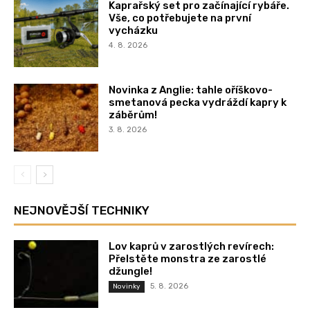
Kaprařský set pro začínající rybáře.
Vše, co potřebujete na první
vycházku
4. 8. 2026
Novinka z Anglie: tahle oříškovo-
smetanová pecka vydráždí kapry k
záběrům!
3. 8. 2026
NEJNOVĚJŠÍ TECHNIKY
Lov kaprů v zarostlých revírech:
Přelstěte monstra ze zarostlé
džungle!
5. 8. 2026
Novinky