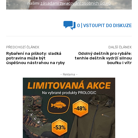
našimi
zásadami zpracování osobních údajů
0
| VSTOUPIT DO DISKUZE
PŘEDCHOZÍ ČLÁNEK
DALŠÍ ČLÁNEK
Rybaření na piškoty: sladká
Odolný deštník pro rybáře:
potravina může být
tenhle deštník vydrží silnou
úspěšnou nástrahou na ryby
bouřku i vítr
- Reklama -