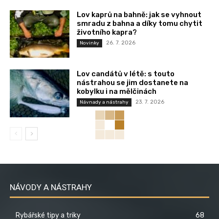
Lov kaprů na bahně: jak se vyhnout
smradu z bahna a díky tomu chytit
životního kapra?
26. 7. 2026
Novinky
Lov candátů v létě: s touto
nástrahou se jim dostanete na
kobylku i na mělčinách
23. 7. 2026
Návnady a nástrahy
NÁVODY A NÁSTRAHY
Rybářské tipy a triky
68