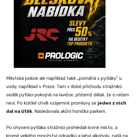
Městská policie ale například také „pomáhá s pytláky“ u
vody, například v Praze. Tam v době příchodu strážníků
seděli pytláci pokojně na lavičce, přičemž dělali, že o ničem
neví. Po krátké chvíli vzájemné promluvy se
jeden z nich
dal na útěk
. Následovala akční honička parkem.
Po chycení pytláka strážníci prohledali lovné místo, a
kromě velkého množství odpadků a lahví alkoholu, našli na