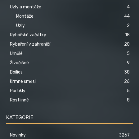
Uzly a montáže
4
Montáže
44
Uzly
2
Rybářské začátky
18
Rybaření v zahraničí
20
Umělé
5
Živočišné
9
Boilies
38
Krmné směsi
26
Partikly
5
Rostlinné
8
KATEGORIE
Novinky
3267