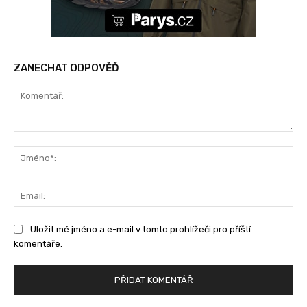
ZANECHAT ODPOVĚĎ
Komentář:
Jm
Ema
Uložit mé jméno a e-mail v tomto prohlížeči pro příští
komentáře.