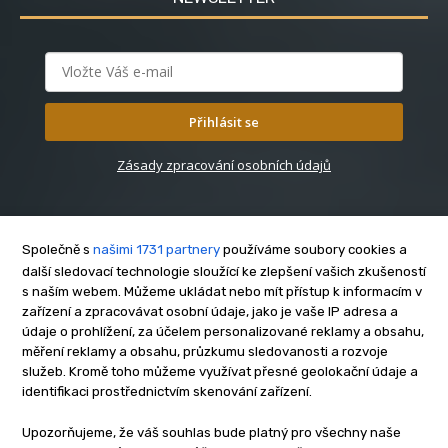
Přihlásit se
Zásady zpracování osobních údajů
Společně s
našimi 1731 partnery
používáme soubory cookies a
další sledovací technologie sloužící ke zlepšení vašich zkušeností
s naším webem. Můžeme ukládat nebo mít přístup k informacím v
O nás
zařízení a zpracovávat osobní údaje, jako je vaše IP adresa a
Kontakt
údaje o prohlížení, za účelem personalizované reklamy a obsahu,
měření reklamy a obsahu, průzkumu sledovanosti a rozvoje
Reklama
služeb. Kromě toho můžeme využívat přesné geolokační údaje a
Zásady soukromí
identifikaci prostřednictvím skenování zařízení.
Privacy policy
Upozorňujeme, že váš souhlas bude platný pro všechny naše
Cookies