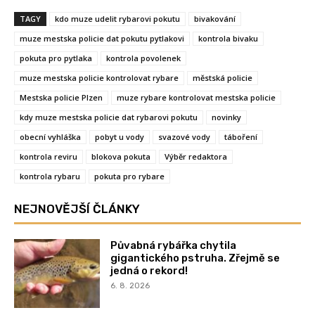
TAGY
kdo muze udelit rybarovi pokutu
bivakování
muze mestska policie dat pokutu pytlakovi
kontrola bivaku
pokuta pro pytlaka
kontrola povolenek
muze mestska policie kontrolovat rybare
městská policie
Mestska policie Plzen
muze rybare kontrolovat mestska policie
kdy muze mestska policie dat rybarovi pokutu
novinky
obecní vyhláška
pobyt u vody
svazové vody
táboření
kontrola reviru
blokova pokuta
Výběr redaktora
kontrola rybaru
pokuta pro rybare
NEJNOVĚJŠÍ ČLÁNKY
Půvabná rybářka chytila
gigantického pstruha. Zřejmě se
jedná o rekord!
6. 8. 2026