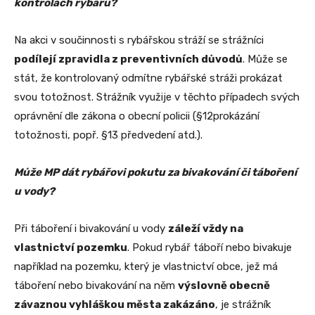
kontrolách rybářů?
Na akci v součinnosti s rybářskou stráží se strážníci
podílejí zpravidla z preventivních důvodů
. Může se
stát, že kontrolovaný odmítne rybářské stráži prokázat
svou totožnost. Strážník využije v těchto případech svých
oprávnění dle zákona o obecní policii (§12prokázání
totožnosti, popř. §13 předvedení atd.).
Může MP dát rybářovi pokutu za bivakování či táboření
u vody?
Při táboření i bivakování u vody
záleží vždy na
vlastnictví pozemku
. Pokud rybář táboří nebo bivakuje
například na pozemku, který je vlastnictví obce, jež má
táboření nebo bivakování na něm
výslovně obecně
závaznou vyhláškou města zakázáno
, je strážník