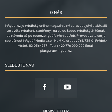
O NÁS
InRybar.cz je rybářský online magazín plný zpravodajství a aktualit
ze světa rybaření, zaměřený i na celou řadou rybářských témat,
od návodů až po recenze rybářských potřeb. Provozovatelem je
společnost InRybář Media s.r.o., Malý Koloredov 761, 738 01 Frýdek-
Místek, IČ: 05647371; Tel.: +420 776 090 900 Email:
plasgura@inrybar.cz
SLEDUJTE NÁS
NEWSLETTER