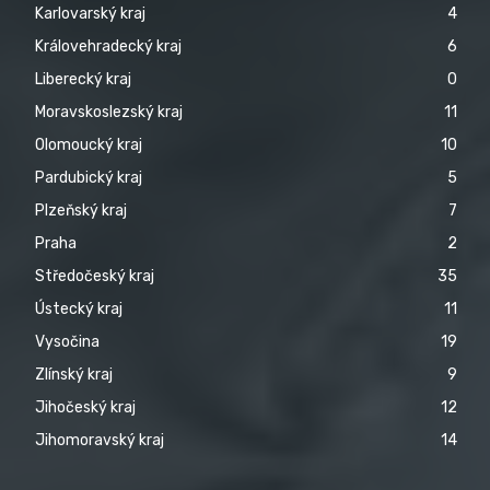
Karlovarský kraj
4
Královehradecký kraj
6
Liberecký kraj
0
Moravskoslezský kraj
11
Olomoucký kraj
10
Pardubický kraj
5
Plzeňský kraj
7
Praha
2
Středočeský kraj
35
Ústecký kraj
11
Vysočina
19
Zlínský kraj
9
Jihočeský kraj
12
Jihomoravský kraj
14