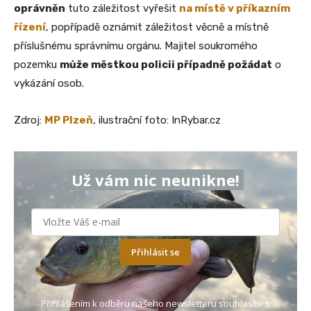
oprávněn
tuto záležitost vyřešit
na místě v příkazním
řízení
, popřípadě oznámit záležitost věcně a místně
příslušnému správnímu orgánu. Majitel soukromého
pozemku
může městkou policii případně požádat
o
vykázání osob.
Zdroj:
MP Plzeň
, ilustrační foto: InRybar.cz
Už vám nic neunikne!
Přihlásit se
Přihlášením k odběru našeho newsletteru souhlasíte s