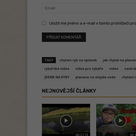
Uložit mé jméno a e-mail v tomto prohlížeči pr
TAGY
chytani ryb na splavek
jak chytat na plava
rybařská videa
videa pro rybáře
video
nastra
JDEME NA RYBY
plavana na stojate vode
chytani 
NEJNOVĚJŠÍ ČLÁNKY
00:37:15
00: