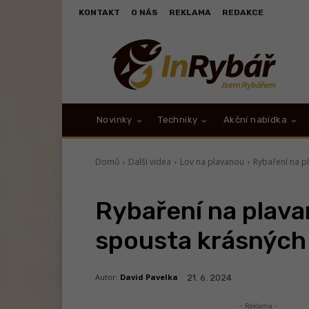
KONTAKT
O NÁS
REKLAMA
REDAKCE
Novinky
Techniky
Akční nabídka
Domů
Další videa
Lov na plavanou
Rybaření na p
Rybaření na plavan
spousta krásných 
Autor:
David Pavelka
21. 6. 2024
- Reklama -