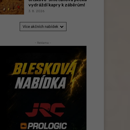
vydráždí kapry k záběrům!
3. 8. 2026
Více akčních nabídek
- Reklama -