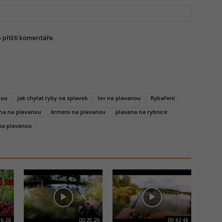
Email:
o příští komentáře.
nou
jak chytat ryby na splavek
lov na plavanou
Rybaření
ha na plavanou
krmeni na plavanou
plavana na rybnice
na plavanou
16:20
00:25:26
00:42:48