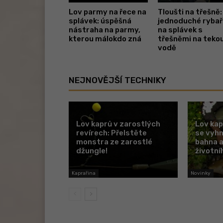
Lov parmy na řece na
Tloušti na třešně:
splávek: úspěšná
jednoduché rybař
nástraha na parmy,
na splávek s
kterou málokdo zná
třešněmi na teko
vodě
NEJNOVĚJŠÍ TECHNIKY
Lov kaprů v zarostlých
Lov kap
revírech: Přelstěte
se vyh
monstra ze zarostlé
bahna a
džungle!
životní
Kaprařina
Novinky