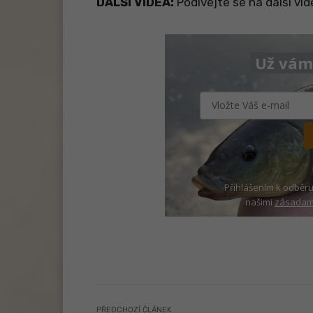
DALŠÍ VIDEA:
Podívejte se na další vi
Už vám 
Přihlášením k odběru
našimi
zásadami
PŘEDCHOZÍ ČLÁNEK