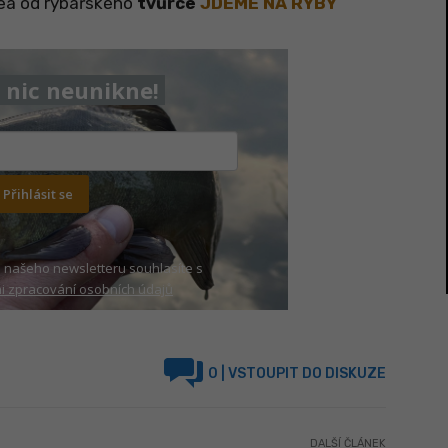
dea od rybářského
tvůrce
JDEME NA RYBY
nic neunikne!
Přihlásit se
 našeho newsletteru souhlasíte s
 zpracování osobních údajů
0
| VSTOUPIT DO DISKUZE
DALŠÍ ČLÁNEK