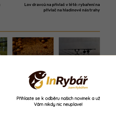
:
Lov dravců na přívlač v létě: rybaření na
přívlač na hladinové nástrahy
o
Novinka z Anglie:
MEGA SLEVA: Tento
tahle oříškovo-
velký naviják určený
te
smetanová pecka
pro daleké
u
vydráždí kapry k
nahazování teď
záběrům!
koupíte za polovinu!
Přihlaste se k odběru našich novinek a už
Vám nikdy nic neuplave!
- Reklama -