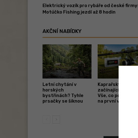
Elektrický vozík pro rybáře od české firmy
Motúčko Fishing jezdí až 8 hodin
AKČNÍ NABÍDKY
Letní chytání v
Kaprařský set pr
horských
začínající rybáře.
bystřinách? Tyhle
Vše, co potřebuje
prsačky se šiknou
na první vycházk