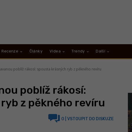
Recenze
Články
Videa
Trendy
Další
lavanou poblíž rákosí: spousta krásných ryb z pěkného revíru
ou poblíž rákosí:
ryb z pěkného revíru
0
| VSTOUPIT DO DISKUZE