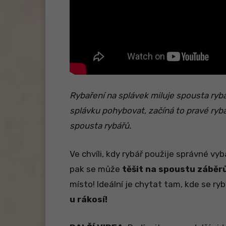
Rybaření na splávek miluje spousta rybář
splávku pohybovat, začíná to pravé ryb
spousta rybářů.
Ve chvíli, kdy rybář použije správné vyb
pak se může
těšit na spoustu záběr
místo! Ideální je chytat tam, kde se ry
u rákosí!