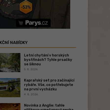
KČNÍ NABÍDKY
Letní chytání v horských
bystřinách? Tyhle prsačky
se šiknou
5. 8. 2026
Kaprařský set pro začínající
rybáře. Vše, co potřebujete
na první vycházku
4. 8. 2026
Novinka z Anglie: tahle
oříškovo-smetanová pecka