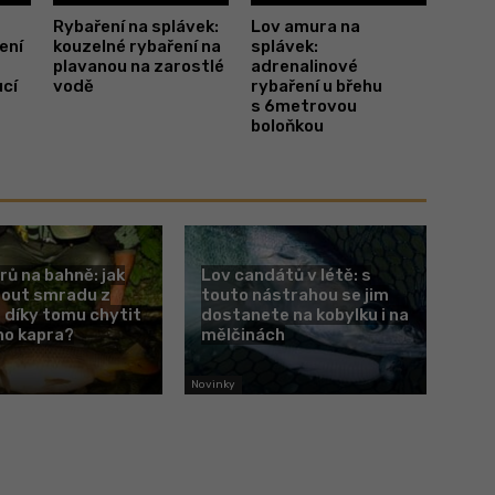
Rybaření na splávek:
Lov amura na
ení
kouzelné rybaření na
splávek:
plavanou na zarostlé
adrenalinové
ucí
vodě
rybaření u břehu
s 6metrovou
boloňkou
rů na bahně: jak
Lov candátů v létě: s
nout smradu z
touto nástrahou se jim
 díky tomu chytit
dostanete na kobylku i na
ho kapra?
mělčinách
Novinky