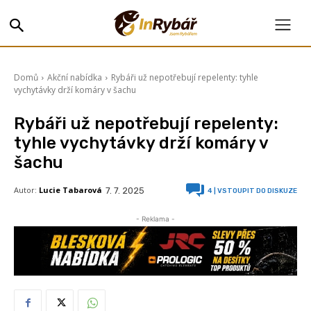
Domů
Akční nabídka
Rybáři už nepotřebují repelenty: tyhle
vychytávky drží komáry v šachu
Rybáři už nepotřebují repelenty:
tyhle vychytávky drží komáry v
šachu
Autor:
Lucie Tabarová
7. 7. 2025
4
| VSTOUPIT DO DISKUZE
- Reklama -