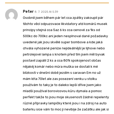
Peter
8. 7. 2025 At 5:39
Osobně jsem během pár let cca zpátky zakoupil pár
těchto věcí odpuzovace likvidatory atd komárů musek
principy stejná cca 5az 6 ks cca cenové za 1ks od
500kc do 700kc ani jeden nesplnoval dané požadavky
uvedené jak jsou skvělé super bombove a kde jaká
chvála vyhozené peníze nejideálnější je lijhove nebo
petrolejové lampa s knotem před tím jsem měl byvak
postavil zapálil 2 ks a cca 80% spokojenost občas
nějakéj komár nebo můra muška se dostali k mé
blízkosti v dnešní době jezdím s caravan Em no už
mám léta 70let ale zas posezení venku u stolku
používám to taky je to daleko lepší dříve jsem jako
mladší používal borovicovou kůru dymala a pomoc
perfekt takže to jsou moje skusenosti žádné repelenty
různé přípravky lampičky které jsou i na zdroj na auto
baterku sice vám to moc ji nevibije že začátku ale jak si