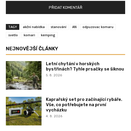
TAGY
akční nabídka
stanování
AN
odpuzovac komaru
svetlo
komari
kemping
NEJNOVĚJŠÍ ČLÁNKY
Letní chytání v horských
bystřinách? Tyhle prsačky se šiknou
5. 8. 2026
Kaprařský set pro začínající rybáře.
Vše, co potřebujete na první
vycházku
4. 8. 2026