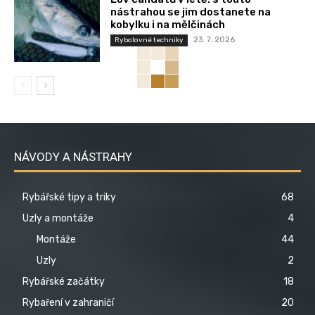
nástrahou se jim dostanete na
kobylku i na mělčinách
23. 7. 2026
Rybolovné techniky
NÁVODY A NÁSTRAHY
Rybářské tipy a triky
68
Uzly a montáže
4
Montáže
44
Uzly
2
Rybářské začátky
18
Rybaření v zahraničí
20