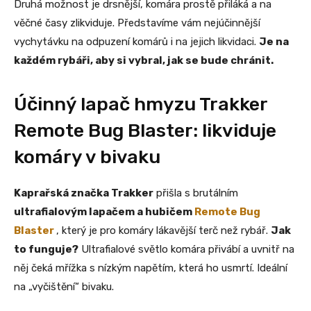
Druhá možnost je drsnější, komára prostě přiláká a na
věčné časy zlikviduje. Představíme vám nejúčinnější
vychytávku na odpuzení komárů i na jejich likvidaci.
Je na
každém rybáři, aby si vybral, jak se bude chránit.
Účinný lapač hmyzu Trakker
Remote Bug Blaster: likviduje
komáry v bivaku
Kaprařská značka Trakker
přišla s brutálním
ultrafialovým lapačem a hubičem
Remote Bug
Blaster
, který je pro komáry lákavější terč než rybář.
Jak
to funguje?
Ultrafialové světlo komára přivábí a uvnitř na
něj čeká mřížka s nízkým napětím, která ho usmrtí. Ideální
na „vyčištění“ bivaku.