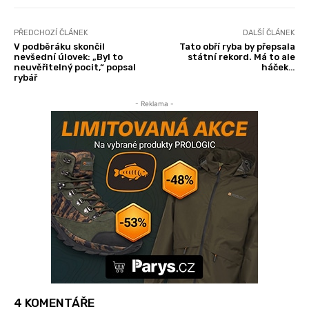
PŘEDCHOZÍ ČLÁNEK
DALŠÍ ČLÁNEK
V podběráku skončil
Tato obří ryba by přepsala
nevšední úlovek: „Byl to
státní rekord. Má to ale
neuvěřitelný pocit,“ popsal
háček…
rybář
- Reklama -
4 KOMENTÁŘE