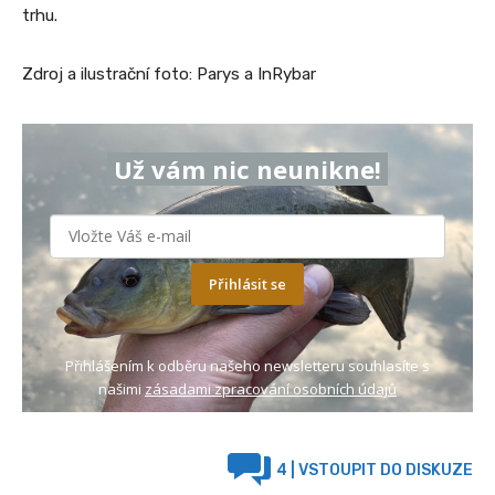
trhu.
Zdroj a ilustrační foto: Parys a InRybar
Už vám nic neunikne!
Přihlásit se
Přihlášením k odběru našeho newsletteru souhlasíte s
našimi
zásadami zpracování osobních údajů
4
| VSTOUPIT DO DISKUZE