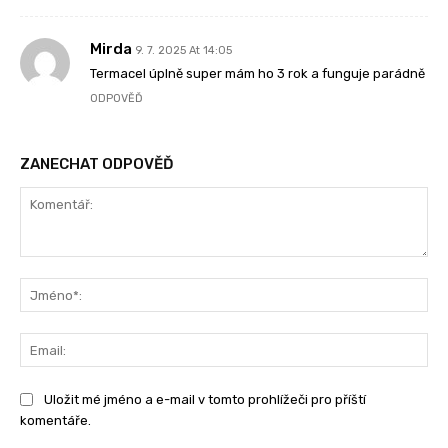
Mirda
9. 7. 2025 At 14:05
Termacel úplně super mám ho 3 rok a funguje parádně
ODPOVĚĎ
ZANECHAT ODPOVĚĎ
Komentář:
Jm
Ema
Uložit mé jméno a e-mail v tomto prohlížeči pro příští
komentáře.