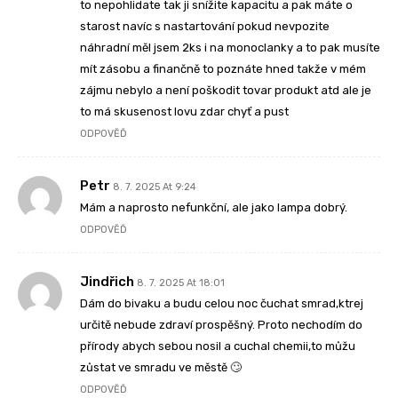
to nepohlidate tak ji snížite kapacitu a pak máte o
starost navíc s nastartování pokud nevpozite
náhradní měl jsem 2ks i na monoclanky a to pak musíte
mít zásobu a finančně to poznáte hned takže v mém
zájmu nebylo a není poškodit tovar produkt atd ale je
to má skusenost lovu zdar chyť a pust
ODPOVĚĎ
Petr
8. 7. 2025 At 9:24
Mám a naprosto nefunkční, ale jako lampa dobrý.
ODPOVĚĎ
Jindřich
8. 7. 2025 At 18:01
Dám do bivaku a budu celou noc čuchat smrad,ktrej
určitě nebude zdraví prospěšný. Proto nechodím do
přírody abych sebou nosil a cuchal chemii,to můžu
zůstat ve smradu ve městě 🙄
ODPOVĚĎ