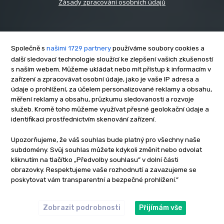
Zásady zpracování osobních údajů
Společně s
našimi 1729 partnery
používáme soubory cookies a
další sledovací technologie sloužící ke zlepšení vašich zkušeností
s naším webem. Můžeme ukládat nebo mít přístup k informacím v
O nás
zařízení a zpracovávat osobní údaje, jako je vaše IP adresa a
Kontakt
údaje o prohlížení, za účelem personalizované reklamy a obsahu,
Reklama
měření reklamy a obsahu, průzkumu sledovanosti a rozvoje
služeb. Kromě toho můžeme využívat přesné geolokační údaje a
Zásady soukromí
identifikaci prostřednictvím skenování zařízení.
Privacy policy
Cookies
Upozorňujeme, že váš souhlas bude platný pro všechny naše
subdomény. Svůj souhlas můžete kdykoli změnit nebo odvolat
Etický kodex
kliknutím na tlačítko „Předvolby souhlasu” v dolní části
Redakce
obrazovky. Respektujeme vaše rozhodnutí a zavazujeme se
poskytovat vám transparentní a bezpečné prohlížení.”
Copyright © www.inrybar.cz 2013 - 2026 | Na veškerý materiál,
který je zde uveřejněný, se vztahují autorská práva. Redakce
InRybar.cz.
Zobrazit podrobnosti
Přijímám vše