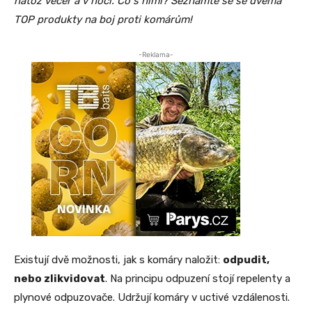
natož večer a v noci. Co s nimi? Seznamte se se dvěma
TOP produkty na boj proti komárům!
-Reklama-
Existují dvě možnosti, jak s komáry naložit:
odpudit,
nebo zlikvidovat
. Na principu odpuzení stojí repelenty a
plynové odpuzovače. Udržují komáry v uctivé vzdálenosti.