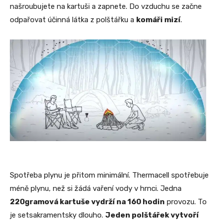
našroubujete na kartuši a zapnete. Do vzduchu se začne
odpařovat účinná látka z polštářku a
komáři mizí
.
Spotřeba plynu je přitom minimální. Thermacell spotřebuje
méně plynu, než si žádá vaření vody v hrnci. Jedna
220gramová kartuše vydrží na 160 hodin
provozu. To
je setsakramentsky dlouho.
Jeden polštářek vytvoří