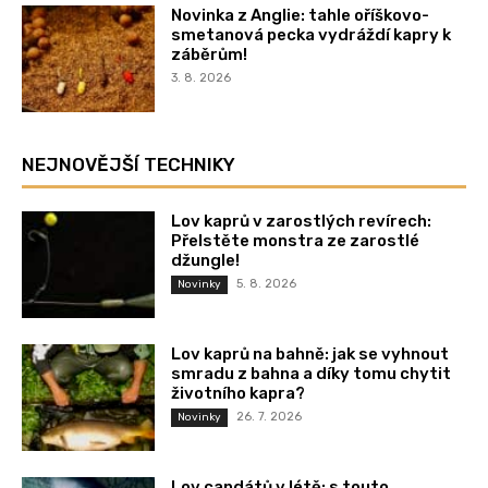
Novinka z Anglie: tahle oříškovo-
smetanová pecka vydráždí kapry k
záběrům!
3. 8. 2026
NEJNOVĚJŠÍ TECHNIKY
Lov kaprů v zarostlých revírech:
Přelstěte monstra ze zarostlé
džungle!
5. 8. 2026
Novinky
Lov kaprů na bahně: jak se vyhnout
smradu z bahna a díky tomu chytit
životního kapra?
26. 7. 2026
Novinky
Lov candátů v létě: s touto