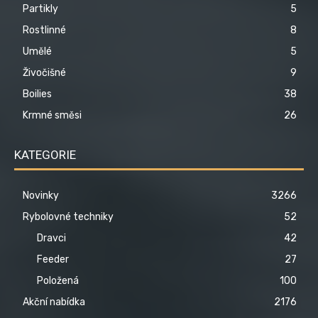
Partikly
5
Rostlinné
8
Umělé
5
Živočišné
9
Boilies
38
Krmné směsi
26
KATEGORIE
Novinky
3266
Rybolovné techniky
52
Dravci
42
Feeder
27
Položená
100
Akční nabídka
2176