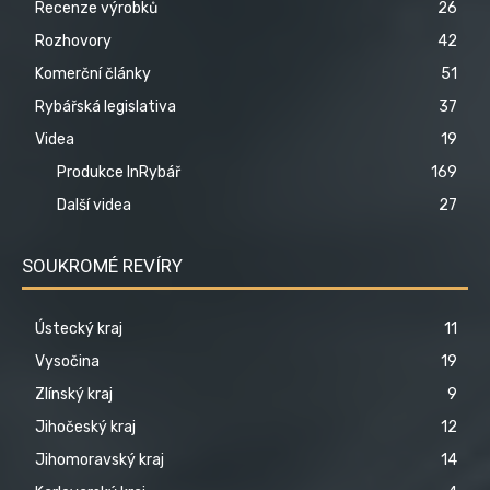
Recenze výrobků
26
Rozhovory
42
Komerční články
51
Rybářská legislativa
37
Videa
19
Produkce InRybář
169
Další videa
27
SOUKROMÉ REVÍRY
Ústecký kraj
11
Vysočina
19
Zlínský kraj
9
Jihočeský kraj
12
Jihomoravský kraj
14