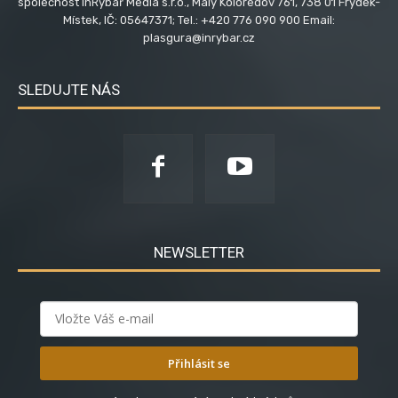
společnost InRybář Media s.r.o., Malý Koloredov 761, 738 01 Frýdek-
Místek, IČ: 05647371; Tel.: +420 776 090 900 Email:
plasgura@inrybar.cz
SLEDUJTE NÁS
NEWSLETTER
Přihlásit se