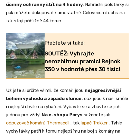
účinný ochranný štít na 4 hodiny
. Náhradní polštářky si
pak můžete dokupovat samostatně. Celovečerní ochrana
tak stojí přibližně 44 korun.
Přečtěte si také:
SOUTĚŽ: Vyhrajte
nerozbitnou pramici Rejnok
350 v hodnotě přes 30 tisíc!
Už jste si určitě všimli, že komáři jsou
nejagresivnější
během východu a západu slunce
, což jsou k naší smůle
i nejlepší chvíle na rybaření. Vybavte se a zbavte se jich
jednou pro vždy!
Na e-shopu Parys
seženete jak
odpuzovač komárů Thermacell
, tak
lapač Trakker
. Tyhle
vychytávky patří k tomu nejlepšímu na boj s komáry na