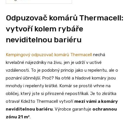
Odpuzovač komárů Thermacell:
vytvoří kolem rybáře
neviditelnou bariéru
Kempingový odpuzovač komárů Thermacell
nechá
krvelačné nájezdníky na živu, jen je udrží v uctivé
vzdálenosti. To je podobný princip jako u repelentu, ale o
poznání účinnější. Proč? Na otrlé a hladové komáry jsou
mnohdy i repelenty krátké. Komár se prostě vrhne na
obličej, který jste si přirozeně nepostříkali. Je to zkrátka
otrava! Kdežto Thermacell vytvoří
mezi vámi a komáry
neviditelnou bariéru
. Výrobce garantuje
ochrannou
zónu 21 m²
.