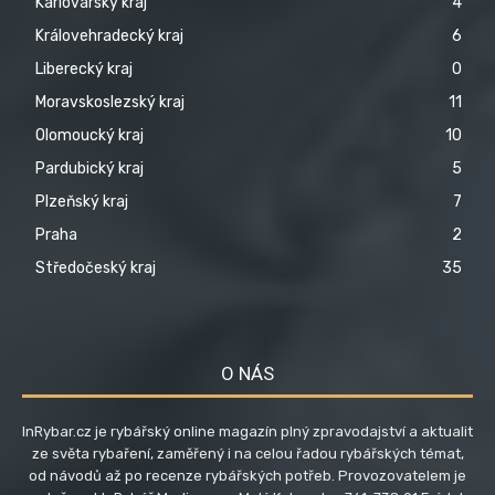
Karlovarský kraj
4
Královehradecký kraj
6
Liberecký kraj
0
Moravskoslezský kraj
11
Olomoucký kraj
10
Pardubický kraj
5
Plzeňský kraj
7
Praha
2
Středočeský kraj
35
O NÁS
InRybar.cz je rybářský online magazín plný zpravodajství a aktualit
ze světa rybaření, zaměřený i na celou řadou rybářských témat,
od návodů až po recenze rybářských potřeb. Provozovatelem je