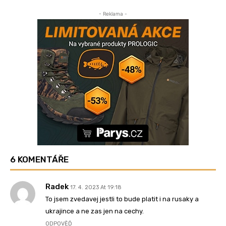
- Reklama -
6 KOMENTÁŘE
Radek
17. 4. 2023 At 19:18
To jsem zvedavej jestli to bude platit i na rusaky a
ukrajince a ne zas jen na cechy.
ODPOVĚĎ