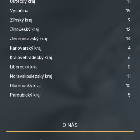
Ústecký kraj
11
Vysočina
19
Zlínský kraj
9
Jihočeský kraj
12
Jihomoravský kraj
14
Karlovarský kraj
4
Královehradecký kraj
6
Liberecký kraj
0
Moravskoslezský kraj
11
Olomoucký kraj
10
Pardubický kraj
5
O NÁS