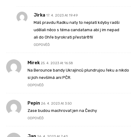
Jirka
17. 4. 2023 At 19:49
Máš pravdu Radku naty to neplatí kdyby radši
udělali něco s téma candatama abi j im nepad
ali do Ohře byrokrati přestár81lí
ODPOVĚĎ
Mirek
25. 4. 2023 At 16:58
Na Berounce bandy Ukrajinců plundrujou řeku a nikdo
si jich nevšímá ani PČR.
ODPOVĚĎ
Pepin
26. 4. 2023 At 3:50
Zase budou machrovat jen na Čechy
ODPOVĚĎ
Jan
26. 4. 2023 At 7:43