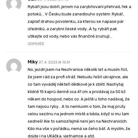
Rybáři jsou dobří, jenom na zarybňovaní přehrad, řek a
potoků… V Česku bude zanedlouho systém: Rybář,
zaplať drahou povolenku, za kterou se napase pár
úředníků, a zarybní české vody…A ty, rybáři pak
utíkejte od vody, nebo vás finančně zruinují…
ODPOVĚĎ
Miky
27. 4. 2023 At 13:31
No, jezdil jsem na Nechranice několik let a musím říct,
že jsem rád za profi stráž. Nebudu řešit ukrajince, ale
co tam vyváděj někteří dědkové je k zblití. Nachytaj
klidně 15 kaprů denně cca 41 cm a prodávaj za 50 kč
někam do hospod, nebo co. A ještě u toho nadávaj, že
tam nejsou ryby… A to nemluvim o tom, že maj pruty
celou sezónu na jednom místě a běda, když si mu tam
sedneš! Ale to samozřejmě není jen na Nechranicích.
Kdo ma vše v pořádku, nemá se čeho bát. A myslím, že
dojde i na UKáčka, vjetnamce a atd.