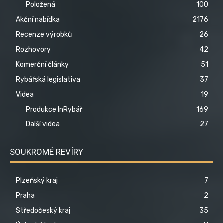
Položená
100
Akční nabídka
2176
Recenze výrobků
26
Rozhovory
42
Komerční články
51
Rybářská legislativa
37
Videa
19
Produkce InRybář
169
Další videa
27
SOUKROMÉ REVÍRY
Plzeňský kraj
7
Praha
2
Středočeský kraj
35