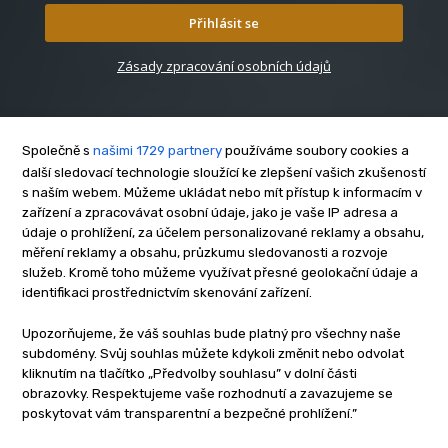
Přihlásit se
Zásady zpracování osobních údajů
Společně s
našimi 1729 partnery
používáme soubory cookies a
další sledovací technologie sloužící ke zlepšení vašich zkušeností
s naším webem. Můžeme ukládat nebo mít přístup k informacím v
O nás
zařízení a zpracovávat osobní údaje, jako je vaše IP adresa a
Kontakt
údaje o prohlížení, za účelem personalizované reklamy a obsahu,
měření reklamy a obsahu, průzkumu sledovanosti a rozvoje
Reklama
služeb. Kromě toho můžeme využívat přesné geolokační údaje a
Zásady soukromí
identifikaci prostřednictvím skenování zařízení.
Privacy policy
Upozorňujeme, že váš souhlas bude platný pro všechny naše
Cookies
subdomény. Svůj souhlas můžete kdykoli změnit nebo odvolat
Etický kodex
kliknutím na tlačítko „Předvolby souhlasu” v dolní části
Redakce
obrazovky. Respektujeme vaše rozhodnutí a zavazujeme se
poskytovat vám transparentní a bezpečné prohlížení.”
Copyright © www.inrybar.cz 2013 - 2026 | Na veškerý materiál,