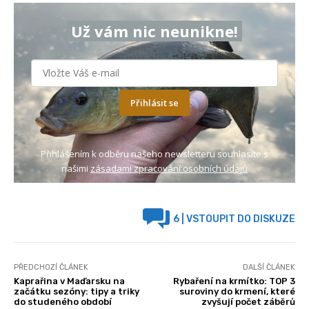
Už vám nic neunikne!
Přihlásit se
Přihlášením k odběru našeho newsletteru souhlasíte s
našimi
zásadami zpracování osobních údajů
6
| VSTOUPIT DO DISKUZE
PŘEDCHOZÍ ČLÁNEK
DALŠÍ ČLÁNEK
Kaprařina v Maďarsku na
Rybaření na krmítko: TOP 3
začátku sezóny: tipy a triky
suroviny do krmení, které
do studeného období
zvyšují počet záběrů