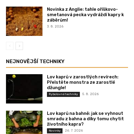
Novinka z Anglie: tahle oříškovo-
smetanová pecka vydráždí kapry k
záběrům!
3. 8. 2026
NEJNOVĚJŠÍ TECHNIKY
Lov kaprů v zarostlých revírech:
Přelstěte monstra ze zarostlé
džungle!
5. 8. 2026
Rybolovné techniky
Lov kaprů na bahně: jak se vyhnout
smradu z bahna a díky tomu chytit
životního kapra?
26. 7. 2026
Novinky