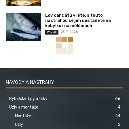
Lov candátů v létě: s touto
nástrahou se jim dostanete na
kobylku i na mělčinách
23. 7. 2026
Přívlač
NÁVODY A NÁSTRAHY
Rybářské tipy a triky
68
Uzly a montáže
4
Montáže
44
Uzly
2