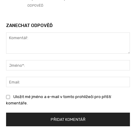
ODPOVĚĎ
ZANECHAT ODPOVĚĎ
Komentář:
Jm
Ema
Uložit mé jméno a e-mail v tomto prohlížeči pro příští
komentáře.