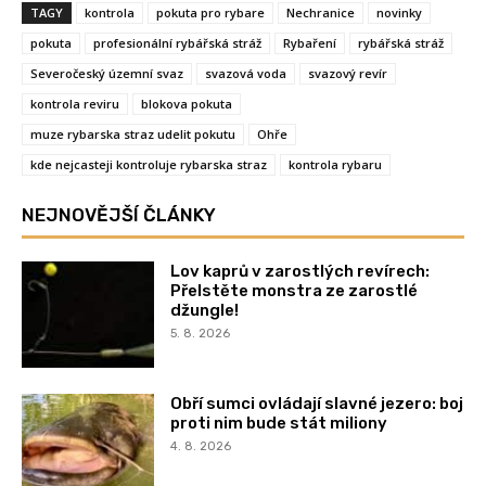
TAGY
kontrola
pokuta pro rybare
Nechranice
novinky
pokuta
profesionální rybářská stráž
Rybaření
rybářská stráž
Severočeský územní svaz
svazová voda
svazový revír
kontrola reviru
blokova pokuta
muze rybarska straz udelit pokutu
Ohře
kde nejcasteji kontroluje rybarska straz
kontrola rybaru
NEJNOVĚJŠÍ ČLÁNKY
Lov kaprů v zarostlých revírech:
Přelstěte monstra ze zarostlé
džungle!
5. 8. 2026
Obří sumci ovládají slavné jezero: boj
proti nim bude stát miliony
4. 8. 2026