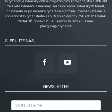
InRybar.cz je rybářský online magazín plný zpravodajství a aktualit
ze světa rybaření, zaměřený i na celou řadou rybářských témat,
od návodů až po recenze rybářských potřeb. Provozovatelem je
společnost InRybář Media s.r.o., Malý Koloredov 761, 738 01 Frýdek-
Místek, IČ: 05647371; Tel.: +420 776 090 900 Email:
plasgura@inrybar.cz
SLEDUJTE NÁS
NEWSLETTER