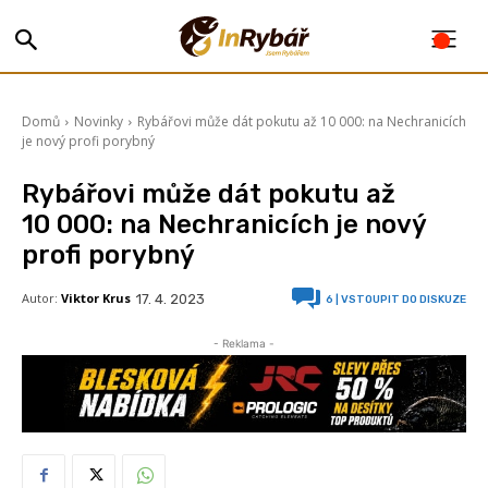
Domů
Novinky
Rybářovi může dát pokutu až 10 000: na Nechranicích
je nový profi porybný
Rybářovi může dát pokutu až
10 000: na Nechranicích je nový
profi porybný
Autor:
Viktor Krus
17. 4. 2023
6
| VSTOUPIT DO DISKUZE
- Reklama -