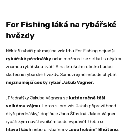
For Fishing láká na rybářské
hvězdy
Někteří rybáři pak mají na veletrhu For Fishing nejradši
rybářské přednášky
nebo možnost se setkat s nějakou
známou rybářskou tváří. A na letošním ročníku budou
skutečné rybářské hvězdy. Samozřejmě nebude chybět
nejznámější český rybář Jakub Vágner
.
„Přednášky Jakuba Vágnera se
každoročně těší
velkému zájmu
. Letos si pro vás Jakub připravil hned
čtyři přednášky,“ doplňuje Jana Šťastná. Jakub Vágner
rybářským návštěvníkům bude vyprávět třeba
o
hlavatkách
nebo o rybaření
v „exotickém“ Bhútánu
.