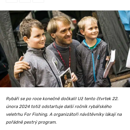
Rybáři se po roce konečně dočkali! Už tento čtvrtek 22.
února 2024 totiž odstartuje další ročník rybářského
veletrhu For Fishing. A organizátoři návštěvníky lákají na
pořádně pestrý program.