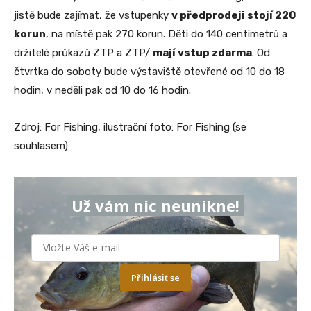
jistě bude zajímat, že vstupenky
v předprodeji stojí 220
korun
, na místě pak 270 korun. Děti do 140 centimetrů a
držitelé průkazů ZTP a ZTP/
mají vstup zdarma
. Od
čtvrtka do soboty bude výstaviště otevřené od 10 do 18
hodin, v neděli pak od 10 do 16 hodin.
Zdroj: For Fishing, ilustrační foto: For Fishing (se
souhlasem)
Už vám nic neunikne!
Přihlásit se