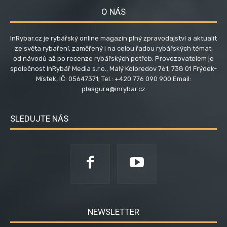
O NÁS
InRybar.cz je rybářský online magazín plný zpravodajství a aktualit
ze světa rybaření, zaměřený i na celou řadou rybářských témat,
od návodů až po recenze rybářských potřeb. Provozovatelem je
společnost InRybář Media s.r.o., Malý Koloredov 761, 738 01 Frýdek-
Místek, IČ: 05647371; Tel.: +420 776 090 900 Email:
plasgura@inrybar.cz
SLEDUJTE NÁS
NEWSLETTER