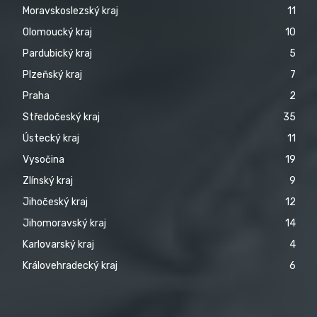
Moravskoslezský kraj
11
Olomoucký kraj
10
Pardubický kraj
5
Plzeňský kraj
7
Praha
2
Středočeský kraj
35
Ústecký kraj
11
Vysočina
19
Zlínský kraj
9
Jihočeský kraj
12
Jihomoravský kraj
14
Karlovarský kraj
4
Královehradecký kraj
6