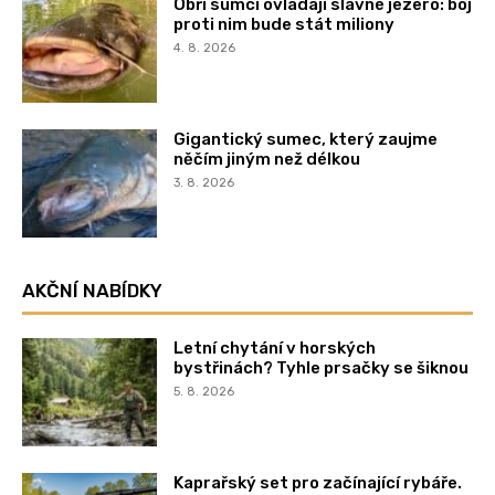
Obří sumci ovládají slavné jezero: boj
proti nim bude stát miliony
4. 8. 2026
Gigantický sumec, který zaujme
něčím jiným než délkou
3. 8. 2026
AKČNÍ NABÍDKY
Letní chytání v horských
bystřinách? Tyhle prsačky se šiknou
5. 8. 2026
Kaprařský set pro začínající rybáře.