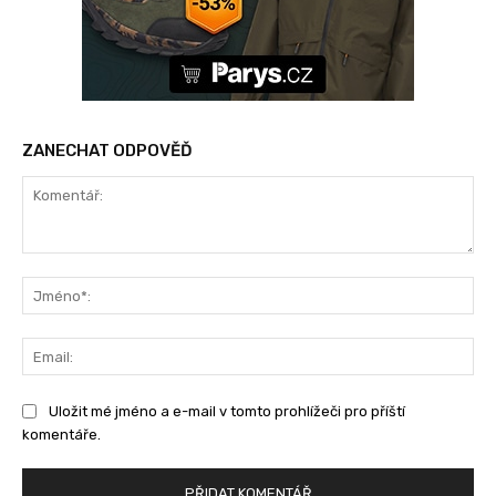
ZANECHAT ODPOVĚĎ
Komentář:
Jm
Ema
Uložit mé jméno a e-mail v tomto prohlížeči pro příští
komentáře.