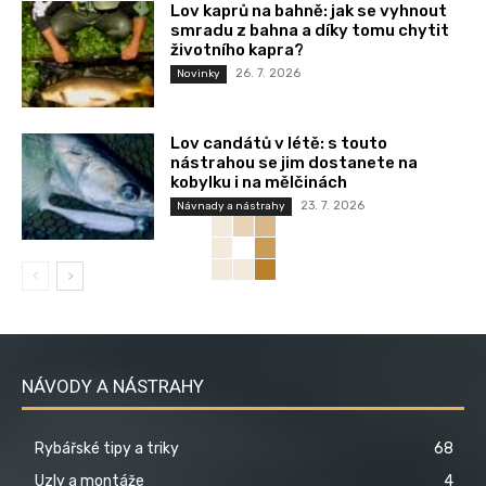
Lov kaprů na bahně: jak se vyhnout
smradu z bahna a díky tomu chytit
životního kapra?
26. 7. 2026
Novinky
Lov candátů v létě: s touto
nástrahou se jim dostanete na
kobylku i na mělčinách
23. 7. 2026
Návnady a nástrahy
NÁVODY A NÁSTRAHY
Rybářské tipy a triky
68
Uzly a montáže
4