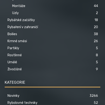
Montáže
44
Uzly
2
Rybářské začátky
18
Rybaření v zahraničí
20
Boilies
38
Krmné směsi
26
Partikly
5
Rostlinné
8
Umělé
5
Živočišné
9
KATEGORIE
Novinky
3266
Rybolovné techniky
52