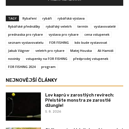
TAGY
Rybaření
rybáři
rybářská výstava
Rybářské přednášky
rybářský veletrh
termín
vystavovatelé
prednaska pro rybare
vystava pro rybare
cena vstupenek
seznam vystavovatelu
FOR FISHING
kdo bude vystavovat
Jakub Vágner
veletrh pro rybare
Matej Houska
Ali Hamidi
novinky
vstupenky na FOR FISHING
předprodej vstupenek
FOR FISHING 2024
program
NEJNOVĚJŠÍ ČLÁNKY
Lov kaprů v zarostlých revírech:
Přelstěte monstra ze zarostlé
džungle!
5. 8. 2026