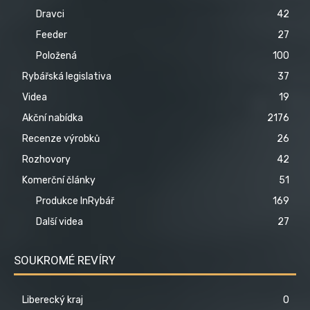
Dravci
42
Feeder
27
Položená
100
Rybářská legislativa
37
Videa
19
Akční nabídka
2176
Recenze výrobků
26
Rozhovory
42
Komerční články
51
Produkce InRybář
169
Další videa
27
SOUKROMÉ REVÍRY
Liberecký kraj
0