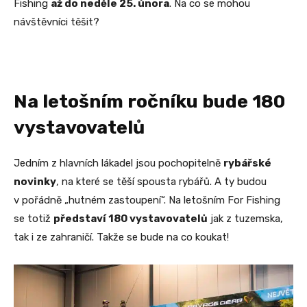
Fishing
až do neděle 25. února
. Na co se mohou
návštěvníci těšit?
Na letošním ročníku bude 180
vystavovatelů
Jedním z hlavních lákadel jsou pochopitelně
rybářské
novinky
, na které se těší spousta rybářů. A ty budou
v pořádně „hutném zastoupení“. Na letošním For Fishing
se totiž
představí 180 vystavovatelů
jak z tuzemska,
tak i ze zahraničí. Takže se bude na co koukat!