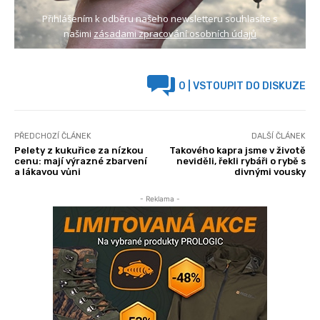
Přihlášením k odběru našeho newsletteru souhlasíte s
našimi
zásadami zpracování osobních údajů
0
| VSTOUPIT DO DISKUZE
PŘEDCHOZÍ ČLÁNEK
DALŠÍ ČLÁNEK
Pelety z kukuřice za nízkou
Takového kapra jsme v životě
cenu: mají výrazné zbarvení
neviděli, řekli rybáři o rybě s
a lákavou vůni
divnými vousky
- Reklama -