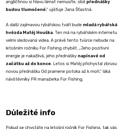
angličtinou si hlavu lámat nemusíte, obě
přednášky
budou tlumočené
,“ ujišťuje Jana Šťastná.
A další zajímavou rybářskou tváří bude
mladá rybářská
hvězda Matěj Houška
. Ten má na rybářském internetu
velmi sledovaná videa. A právě tento tvůrce nebude na
letošním ročníku For Fishing chybět. „Jeho pozitivní
energie je nakažlivá, jeho přednášky
napínavé od
začátku až do konce
. Letos si Matěj přichystal zbrusu
novou přednášku Od pramene potoka až k moři,“ láká
návštěvníky PR manažerka For Fishing.
Důležité info
Pokud se chystáte na letošní ročník For Fishing, tak vás