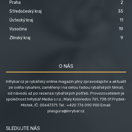
Praha
2
Středočeský kraj
35
Ústecký kraj
11
Vysočina
19
Zlínský kraj
9
O NÁS
InRybar.cz je rybářský online magazín plný zpravodajství a aktualit
ze světa rybaření, zaměřený i na celou řadou rybářských témat,
od návodů až po recenze rybářských potřeb. Provozovatelem je
společnost InRybář Media s.r.o., Malý Koloredov 761, 738 01 Frýdek-
Místek, IČ: 05647371; Tel.: +420 776 090 900 Email:
plasgura@inrybar.cz
SLEDUJTE NÁS