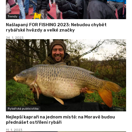
Trendy
Našlapaný FOR FISHING 2023: Nebudou chybět
rybářské hvězdy a velké značky
24. 1. 2023
Rybářská publicistika
Nejlepší kapraři na jednom místě: na Moravě budou
přednášet ostřílení rybáři
11. 1. 2023