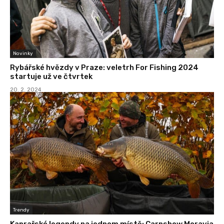
Novinky
Rybářské hvězdy v Praze: veletrh For Fishing 2024
startuje už ve čtvrtek
20. 2. 2024
Trendy
Kaprařské legendy na jednom místě: Carpshow Moravia