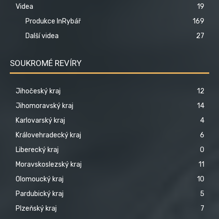
Videa
19
Produkce InRybář
169
Další videa
27
SOUKROMÉ REVÍRY
Jihočeský kraj
12
Jihomoravský kraj
14
Karlovarský kraj
4
Královehradecký kraj
6
Liberecký kraj
0
Moravskoslezský kraj
11
Olomoucký kraj
10
Pardubický kraj
5
Plzeňský kraj
7