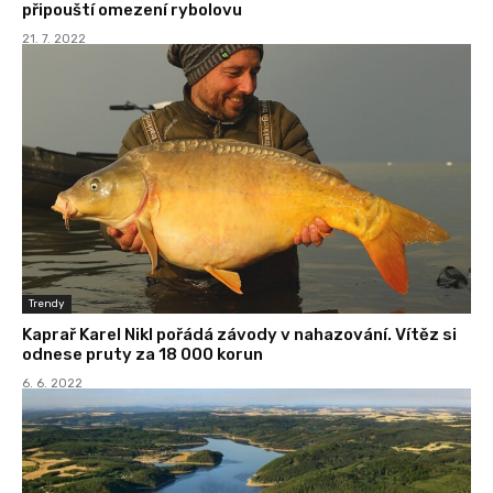
připouští omezení rybolovu
21. 7. 2022
Trendy
Kaprař Karel Nikl pořádá závody v nahazování. Vítěz si
odnese pruty za 18 000 korun
6. 6. 2022