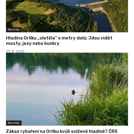
Novinky
Hladina Orlíku „sletěla“ o metry dolů: Jdou vidět
mosty, jezy nebo bunkry
29. 8. 2022
Novinky
Zákaz rybaření na Orlíku kvůli snížené hladině? ČRS