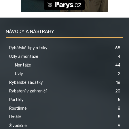
NÁVODY A NÁSTRAHY
Rybářské tipy a triky
68
Uzly a montáže
4
Montáže
44
Uzly
2
Rybářské začátky
18
Rybaření v zahraničí
20
Partikly
5
Rostlinné
8
Umělé
5
Živočišné
9