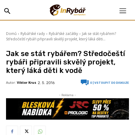
Domů
Rybářské rady
Rybářské začátky
Jak se stát rybářem?
Středočeští rybáři připravili skvělý projekt, který láká děti...
Jak se stát rybářem? Středočeští
rybáři připravili skvělý projekt,
který láká děti k vodě
Autor:
Viktor Krus
2. 5. 2016
0
| VSTOUPIT DO DISKUZE
- Reklama -