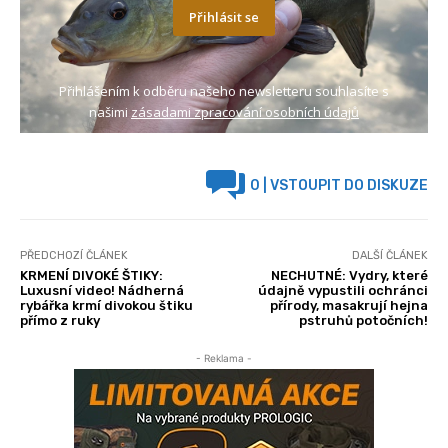
Přihlásit se
Přihlášením k odběru našeho newsletteru souhlasíte s
našimi
zásadami zpracování osobních údajů
0
| VSTOUPIT DO DISKUZE
PŘEDCHOZÍ ČLÁNEK
DALŠÍ ČLÁNEK
KRMENÍ DIVOKÉ ŠTIKY:
NECHUTNÉ: Vydry, které
Luxusní video! Nádherná
údajně vypustili ochránci
rybářka krmí divokou štiku
přírody, masakrují hejna
přímo z ruky
pstruhů potočních!
- Reklama -