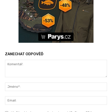
ZANECHAT ODPOVĚĎ
Komentář:
Jm
Ema