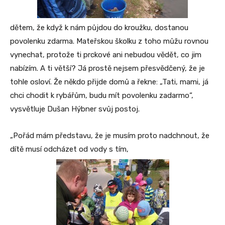
dětem, že když k nám půjdou do kroužku, dostanou
povolenku zdarma. Mateřskou školku z toho můžu rovnou
vynechat, protože ti prckové ani nebudou vědět, co jim
nabízím. A ti větší? Já prostě nejsem přesvědčený, že je
tohle osloví. Že někdo přijde domů a řekne: „Tati, mami, já
chci chodit k rybářům, budu mít povolenku zadarmo“,
vysvětluje Dušan Hýbner svůj postoj.
„Pořád mám představu, že je musím proto nadchnout, že
dítě musí odcházet od vody s tím,