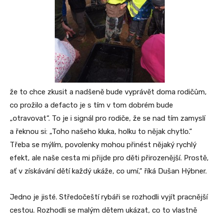
že to chce zkusit a nadšeně bude vyprávět doma rodičům,
co prožilo a defacto je s tím v tom dobrém bude
„otravovat“. To je i signál pro rodiče, že se nad tím zamyslí
a řeknou si: „Toho našeho kluka, holku to nějak chytlo.“
Třeba se mýlím, povolenky mohou přinést nějaký rychlý
efekt, ale naše cesta mi přijde pro děti přirozenější. Prostě,
ať v získávání dětí každý ukáže, co umí,“ říká Dušan Hýbner.
Jedno je jisté. Středočeští rybáři se rozhodli vyjít pracnější
cestou. Rozhodli se malým dětem ukázat, co to vlastně