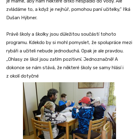
je máme, aby nám některé dítko nespadlo do vody. Ale
zvládáme to, a když je nejhůř, pomohou paní učitelky,“ říká
Dušan Hýbner.
Právě školy a školky jsou důležitou součástí tohoto
programu. Kdekdo by si mohl pomyslet, že spolupráce mezi
rybáři a učiteli nebude jednoduchá. Opak je ale pravdou.
„Ohlasy ze škol jsou zatím pozitivní. Jednoznačně! A
dokonce se nám stává, že některé školy se samy hlásí i
z okolí dotyčné