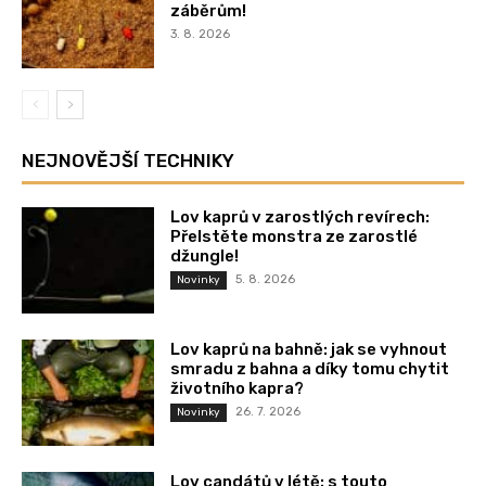
záběrům!
3. 8. 2026
NEJNOVĚJŠÍ TECHNIKY
Lov kaprů v zarostlých revírech:
Přelstěte monstra ze zarostlé
džungle!
5. 8. 2026
Novinky
Lov kaprů na bahně: jak se vyhnout
smradu z bahna a díky tomu chytit
životního kapra?
26. 7. 2026
Novinky
Lov candátů v létě: s touto