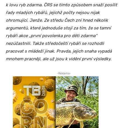
k lovu ryb zdarma. ČRS se tímto způsobem snaží posílit
řady mladých rybářů, jejichž počty nejsou nijak
ohromující. Jenže. Ze středu Čech zní hned několik
argumentů, které jednoduše stojí za tím, že se tamní
rybáři akce „první povolenka pro děti zdarma“
nezúčastnili. Takže středočeští rybáři se rozhodli
pracovat s mládeží jinak. Pravda, jejich snaha vypadá
mnohem pracněji, ale už jsou k vidění první výsledky.
-Reklama-