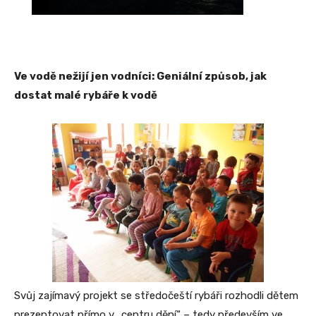
Ve vodě nežijí jen vodníci: Geniální způsob, jak
dostat malé rybáře k vodě
Svůj zajímavý projekt se středočeští rybáři rozhodli dětem
prezentovat přímo v „centru dění“ – tedy především ve