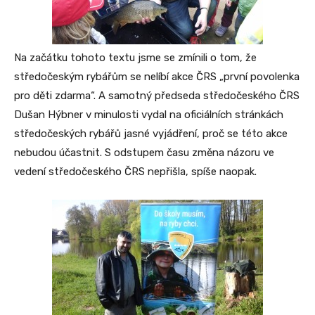
Na začátku tohoto textu jsme se zmínili o tom, že
středočeským rybářům se nelíbí akce ČRS „první povolenka
pro děti zdarma“. A samotný předseda středočeského ČRS
Dušan Hýbner v minulosti vydal na oficiálních stránkách
středočeských rybářů jasné vyjádření, proč se této akce
nebudou účastnit. S odstupem času změna názoru ve
vedení středočeského ČRS nepřišla, spíše naopak.