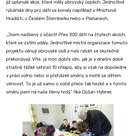
již uplynulé akce, které měly obrovský úspěch. Jednotlivé
rybářské dny pro děti se konaly například v Mnichově
Hradišti, v Českém Šternberku nebo v Plaňanech.
„Jsem nadšený z účasti! Přes 300 dětí na čtyřech akcích,
které se zatím udály. Jednotlivé místní organizace tomuto
projektu věnují obrovské úsilí a naši rybáři se skutečně
překonávají. Víte, já moc dobře vím, jak je v dnešní době
strašně těžké sehnat 10 chlapů, aby si vzali na dopoledne
v práci volno nebo si přeházeli směny a mohli se dětem
věnovat. To je už samo o sobě přece tak hezké a v tomto
směru jsem na naše členy hrdý.“ říká Dušan Hýbner.