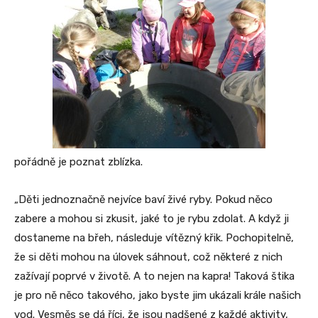
pořádně je poznat zblízka.
„Děti jednoznačně nejvíce baví živé ryby. Pokud něco
zabere a mohou si zkusit, jaké to je rybu zdolat. A když ji
dostaneme na břeh, následuje vítězný křik. Pochopitelně,
že si děti mohou na úlovek sáhnout, což některé z nich
zažívají poprvé v životě. A to nejen na kapra! Taková štika
je pro ně něco takového, jako byste jim ukázali krále našich
vod. Vesměs se dá říci, že jsou nadšené z každé aktivity,