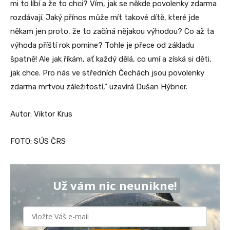
mi to líbí a že to chci? Vím, jak se někde povolenky zdarma
rozdávají. Jaký přínos může mít takové dítě, které jde
někam jen proto, že to začíná nějakou výhodou? Co až ta
výhoda příští rok pomine? Tohle je přece od základu
špatně! Ale jak říkám, ať každý dělá, co umí a získá si děti,
jak chce. Pro nás ve středních Čechách jsou povolenky
zdarma mrtvou záležitostí,“ uzavírá Dušan Hýbner.
Autor: Viktor Krus
FOTO: SÚS ČRS
Už vám nic neunikne!