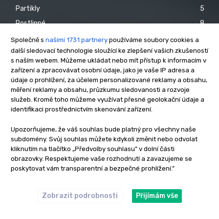
Partikly
5
Rostlinné
8
Umělé
5
Společně s
našimi 1731 partnery
používáme soubory cookies a
další sledovací technologie sloužící ke zlepšení vašich zkušeností
Živočišné
9
s naším webem. Můžeme ukládat nebo mít přístup k informacím v
Boilies
38
zařízení a zpracovávat osobní údaje, jako je vaše IP adresa a
údaje o prohlížení, za účelem personalizované reklamy a obsahu,
Krmné směsi
26
měření reklamy a obsahu, průzkumu sledovanosti a rozvoje
služeb. Kromě toho můžeme využívat přesné geolokační údaje a
KATEGORIE
identifikaci prostřednictvím skenování zařízení.
Upozorňujeme, že váš souhlas bude platný pro všechny naše
Novinky
3268
subdomény. Svůj souhlas můžete kdykoli změnit nebo odvolat
kliknutím na tlačítko „Předvolby souhlasu” v dolní části
Rybolovné techniky
52
obrazovky. Respektujeme vaše rozhodnutí a zavazujeme se
Dravci
42
poskytovat vám transparentní a bezpečné prohlížení.”
Feeder
27
Zobrazit podrobnosti
Přijímám vše
Položená
100
Akční nabídka
2176