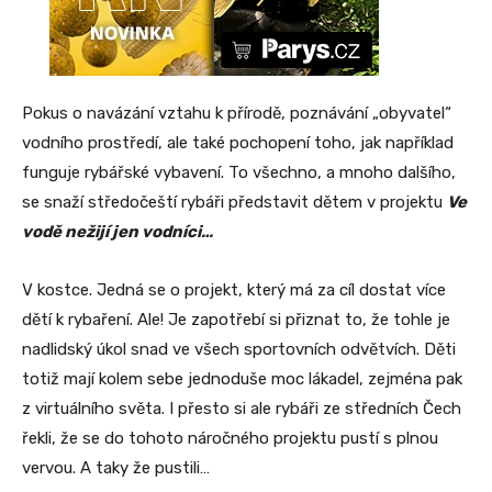
Pokus o navázání vztahu k přírodě, poznávání „obyvatel“
vodního prostředí, ale také pochopení toho, jak například
funguje rybářské vybavení. To všechno, a mnoho dalšího,
se snaží středočeští rybáři představit dětem v projektu
Ve
vodě nežijí jen vodníci…
V kostce. Jedná se o projekt, který má za cíl dostat více
dětí k rybaření. Ale! Je zapotřebí si přiznat to, že tohle je
nadlidský úkol snad ve všech sportovních odvětvích. Děti
totiž mají kolem sebe jednoduše moc lákadel, zejména pak
z virtuálního světa. I přesto si ale rybáři ze středních Čech
řekli, že se do tohoto náročného projektu pustí s plnou
vervou. A taky že pustili…