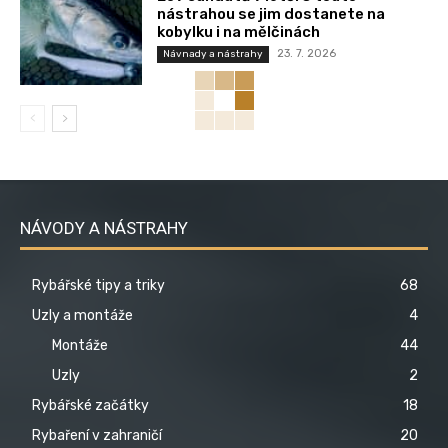
nástrahou se jim dostanete na
kobylku i na mělčinách
23. 7. 2026
Návnady a nástrahy
NÁVODY A NÁSTRAHY
Rybářské tipy a triky
68
Uzly a montáže
4
Montáže
44
Uzly
2
Rybářské začátky
18
Rybaření v zahraničí
20