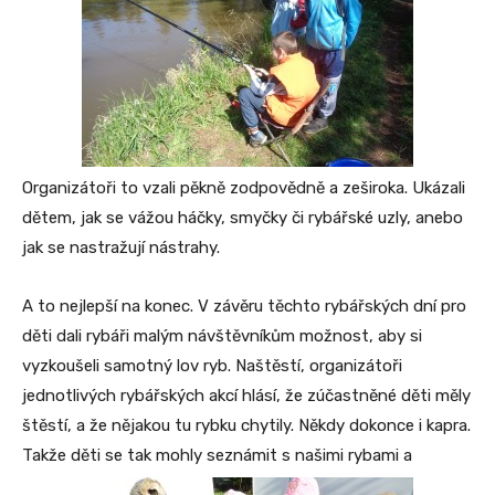
Organizátoři to vzali pěkně zodpovědně a zeširoka. Ukázali
dětem, jak se vážou háčky, smyčky či rybářské uzly, anebo
jak se nastražují nástrahy.
A to nejlepší na konec. V závěru těchto rybářských dní pro
děti dali rybáři malým návštěvníkům možnost, aby si
vyzkoušeli samotný lov ryb. Naštěstí, organizátoři
jednotlivých rybářských akcí hlásí, že zúčastněné děti měly
štěstí, a že nějakou tu rybku chytily. Někdy dokonce i kapra.
Takže děti se tak mohly seznámit s našimi rybami a