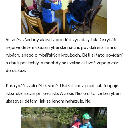
Vesměs všechny aktivity pro děti vypadaly tak, že rybáři
nejprve dětem ukázali rybářské náčiní, povídali si s nimi o
rybách, anebo o rybářských kroužcích. Děti si tato povídání
s chutí poslechly, a mnohdy se i velice aktivně zapojovaly
do diskuzí.
Pak rybáři vzali děti k vodě. Ukázali jim v praxi, jak funguje
rybářské náčiní při lovu ryb. A zase. Nešlo o to, že by rybáři
ukazovali dětem, jak se jenom nahazuje. Ne.