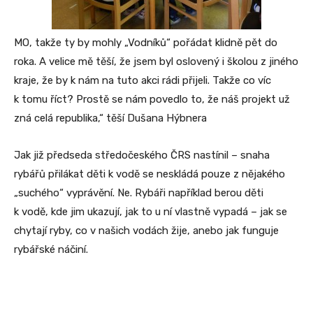
MO, takže ty by mohly „Vodníků“ pořádat klidně pět do
roka. A velice mě těší, že jsem byl oslovený i školou z jiného
kraje, že by k nám na tuto akci rádi přijeli. Takže co víc
k tomu říct? Prostě se nám povedlo to, že náš projekt už
zná celá republika,“ těší Dušana Hýbnera
Jak již předseda středočeského ČRS nastínil – snaha
rybářů přilákat děti k vodě se neskládá pouze z nějakého
„suchého“ vyprávění. Ne. Rybáři například berou děti
k vodě, kde jim ukazují, jak to u ní vlastně vypadá – jak se
chytají ryby, co v našich vodách žije, anebo jak funguje
rybářské náčiní.