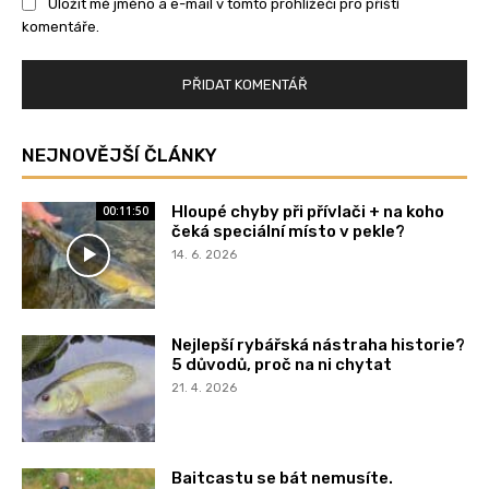
Uložit mé jméno a e-mail v tomto prohlížeči pro příští
komentáře.
NEJNOVĚJŠÍ ČLÁNKY
Hloupé chyby při přívlači + na koho
00:11:50
čeká speciální místo v pekle?
14. 6. 2026
Nejlepší rybářská nástraha historie?
5 důvodů, proč na ni chytat
21. 4. 2026
Baitcastu se bát nemusíte.