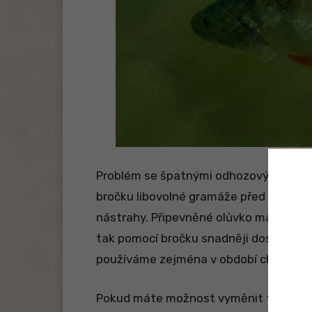
Problém se špatnými odhozovými vlas
bročku libovolné gramáže před nástra
nástrahy. Připevněné olůvko má však i 
tak pomocí bročku snadněji dostaneme 
používáme zejména v období chladnějš
Pokud máte možnost vyměnit trojháček 