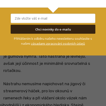
hltavci, kvůli čemu často dokážou do sebe
atně vyprošťuje.
Chci novinky do e-mailu
Přihlášením k odběru našeho newsletteru souhlasíte s
našimi
zásadami zpracování osobních údajů
Další nástrahou pro efektivní chytání okounů
je gumová nymfa. Tato nástraha je levnější,
avšak její účinnost je minimálně srovnatelná s
rotačkou.
Nástrahu nemusíme napichovat na jigový či
streamerový háček, pro lov okounů v
ramenech řeky a při vláčení okolo vázek nám
výhodnější i z ekonomického hlediska. Stejně