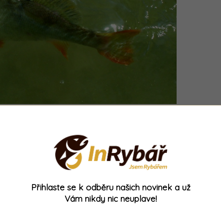
tnostmi u malých nástrah vyřešíme upnutím
hu. Tímto „tuningem“ nikterak nenarušíme chod
jiná uplatnění. Pokud hejno okounů stojí u dna,
naši nástrahu blíže k němu. Tento „vylepšovák“
ích dnů.
Přihlaste se k odběru našich novinek a už
Vám nikdy nic neuplave!
na rotační třpytce za menší, udělejte to.