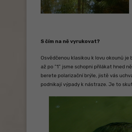
S čím na ně vyrukovat?
Osvědčenou klasikou k lovu okounů je b
až po ”1” jsme schopni přilákat hned ně
berete polarizační brýle, jistě vás uch
podnikají výpady k nástraze. Je to sku