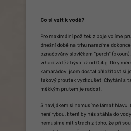
Co si vzít k vodě?
Pro maximální požitek z boje volíme pr
dnešní době na trhu narazíme dokonce i
označovány
slovíčkem ”perch” (okoun).
vrhací zátěž bývá už od 0,4 g. Díky mé
kamarádovi jsem dostal příležitost si 
takový proutek vyzkoušet. Chytání s t
měkkým prutem je radost.
S navijákem si nemusíme lámat hlavu.
není rybou, která by nás stáhla do vody
nemusíme mít strach z toho, že při sou