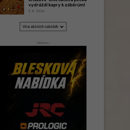
vydráždí kapry k záběrům!
3. 8. 2026
Více akčních nabídek
- Reklama -