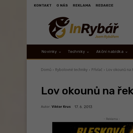
KONTAKT
O NÁS
REKLAMA
REDAKCE
Novinky
Techniky
Akční nabídka
Domů
Rybolovné techniky
Přívlač
Lov okounů na 
Lov okounů na ře
Autor:
Viktor Krus
17. 6. 2013
- Reklama -