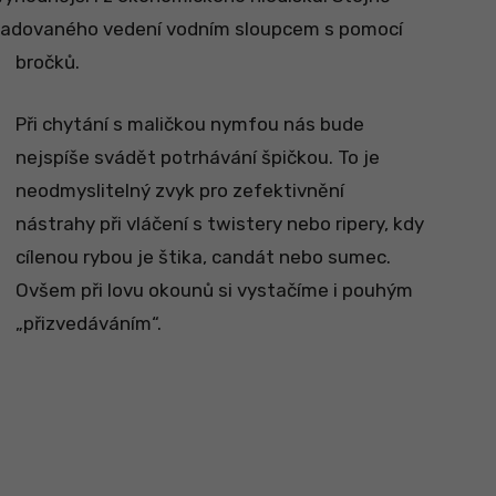
požadovaného vedení vodním sloupcem s pomocí
bročků.
Při chytání s maličkou nymfou nás bude
nejspíše svádět potrhávání špičkou. To je
neodmyslitelný zvyk pro zefektivnění
nástrahy při vláčení s twistery nebo ripery, kdy
cílenou rybou je štika, candát nebo sumec.
Ovšem při lovu okounů si vystačíme i pouhým
„přizvedáváním“.