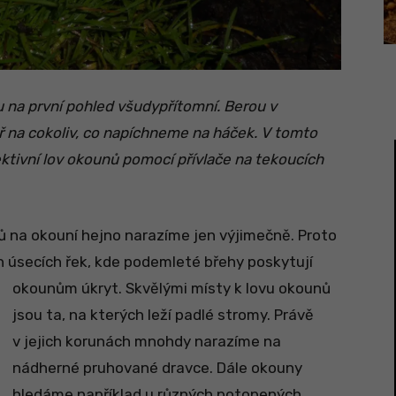
u na první pohled všudypřítomní. Berou v
ř na cokoliv, co napíchneme na háček. V tomto
ektivní lov okounů pomocí přívlače na tekoucích
 na okouní hejno narazíme jen výjimečně. Proto
 úsecích řek, kde podemleté břehy poskytují
okounům úkryt. Skvělými místy k lovu okounů
jsou ta, na kterých leží padlé stromy. Právě
v jejich korunách mnohdy narazíme na
nádherné pruhované dravce. Dále okouny
hledáme například u různých potopených