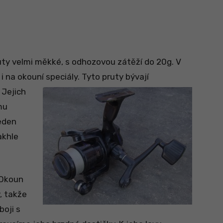
uty velmi měkké, s odhozovou zátěží do 20g. V
 na okouní speciály. Tyto pruty bývají
 Jejich
mu
jeden
akhle
 Okoun
, takže
boji s