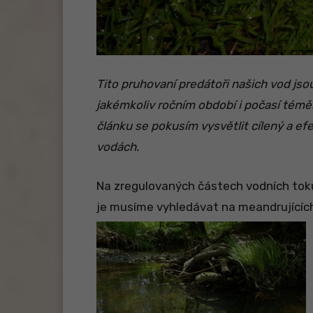
Tito pruhovaní predátoři našich vod jso
jakémkoliv ročním období i počasí témě
článku se pokusím vysvětlit cílený a ef
vodách.
Na zregulovaných částech vodních toků
je musíme vyhledávat na meandrujících