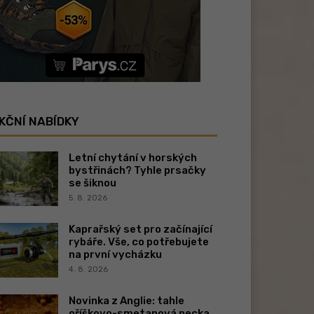
KČNÍ NABÍDKY
Letní chytání v horských
bystřinách? Tyhle prsačky
se šiknou
5. 8. 2026
Kaprařský set pro začínající
rybáře. Vše, co potřebujete
na první vycházku
4. 8. 2026
Novinka z Anglie: tahle
oříškovo-smetanová pecka