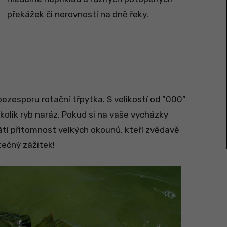
překážek či nerovností na dně řeky.
ezesporu rotační třpytka. S velikostí od ”000”
kolik ryb naráz. Pokud si na vaše vycházky
vátí přítomnost velkých okounů, kteří zvědavě
tečný zážitek!