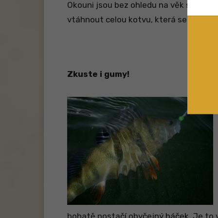
Okouni jsou bez ohledu na věk strašní 
vtáhnout celou kotvu, která se pak šp
Zkuste i gumy!
bohatě postačí obyčejný háček. Je to 