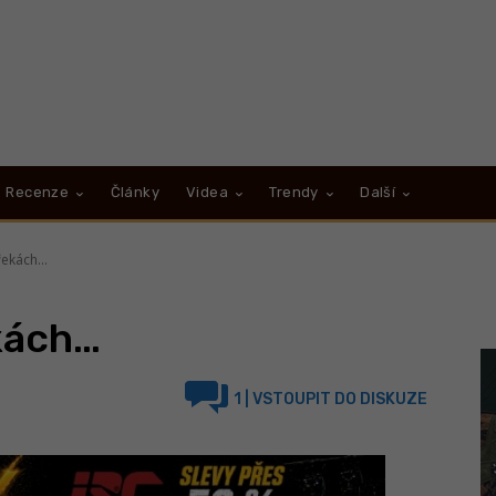
Recenze
Články
Videa
Trendy
Další
řekách…
kách…
1
| VSTOUPIT DO DISKUZE