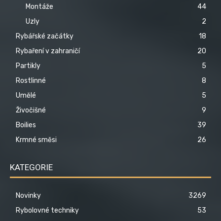
Montáže
44
Uzly
2
Rybářské začátky
18
Rybaření v zahraničí
20
Partikly
5
Rostlinné
8
Umělé
5
Živočišné
9
Boilies
39
Krmné směsi
26
KATEGORIE
Novinky
3269
Rybolovné techniky
53