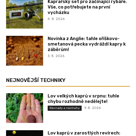
Kaprařský set pro začínající rybáře.
Vše, co potřebujete na první
vycházku
4. 8. 2026
Novinka z Anglie: tahle oříškovo-
smetanová pecka vydráždí kapry k
záběrům!
3. 8. 2026
NEJNOVĚJŠÍ TECHNIKY
Lov velkých kaprů v srpnu: tuhle
chybu rozhodně nedělejte!
9. 8. 2026
Návnady a nástrahy
Lov kaprů v zarostlých revírech: