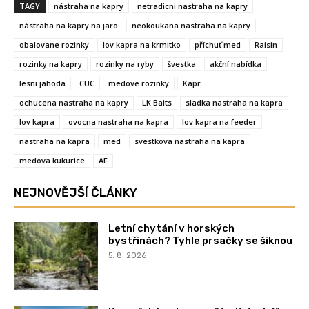
TAGY
nástraha na kapry
netradicni nastraha na kapry
nástraha na kapry na jaro
neokoukana nastraha na kapry
obalovane rozinky
lov kapra na krmitko
příchuť med
Raisin
rozinky na kapry
rozinky na ryby
švestka
akční nabídka
lesni jahoda
CUC
medove rozinky
Kapr
ochucena nastraha na kapry
LK Baits
sladka nastraha na kapra
lov kapra
ovocna nastraha na kapra
lov kapra na feeder
nastraha na kapra
med
svestkova nastraha na kapra
medova kukurice
AF
NEJNOVĚJŠÍ ČLÁNKY
Letní chytání v horských
bystřinách? Tyhle prsačky se šiknou
5. 8. 2026