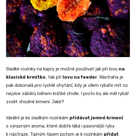
Sladké rozinky na kapry je možné používat jak při lovu
na
klasické krmítko
, tak při
lovu na feeder
. Nástraha je
pak dokonalá pro rychlé chytání, kdy je cílem rybáře mít co
nejvíce záběrů během krátké chvíle. I proto by ale měl rybář
zvolit vhodné krmení. Jaké?
Ideální je ke sladkým rozinkám
přidávat jemné krmení
s výrazným aroma, které dobře láká i pasivnější ryby
k nástraze. Tajným tipem potom je k rozinkám
přidat