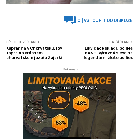
0
| VSTOUPIT DO DISKUZE
PŘEDCHOZÍ ČLÁNEK
DALŠÍ ČLÁNEK
Kaprařina v Chorvatsku: lov
Likvidace skladu boilies
kapra na krásném
NASH: výrazná sleva na
chorvatském jezeře Zajarki
legendární žluté boilies
- Reklama -