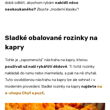
době odlišit, abychom rybám
nabídli něco
neokoukaného?
Zkuste „moderní klasiku“!
Sladké obalované rozinky na
kapry
Tohle je „zapomenutá“ nástraha na kapry, kterou
používali už naši rybářští dědové
. Ti totiž rozinky
nakládali do rumu nebo marmelády, a pak na ně chytali.
Tuto osvědčenou nástrahu na kapry lze ale sehnat i v
moderním provedení. Sladké rozinky na kapry
najdete
na
e-shopu Chyť a pusť
.