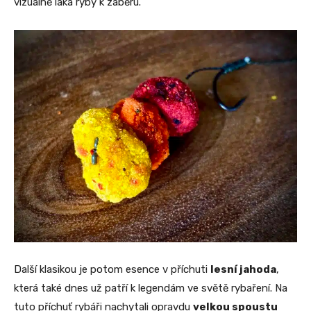
vizuálně láká ryby k záběru.
Další klasikou je potom esence v příchuti
lesní jahoda
,
která také dnes už patří k legendám ve světě rybaření. Na
tuto příchuť rybáři nachytali opravdu
velkou spoustu