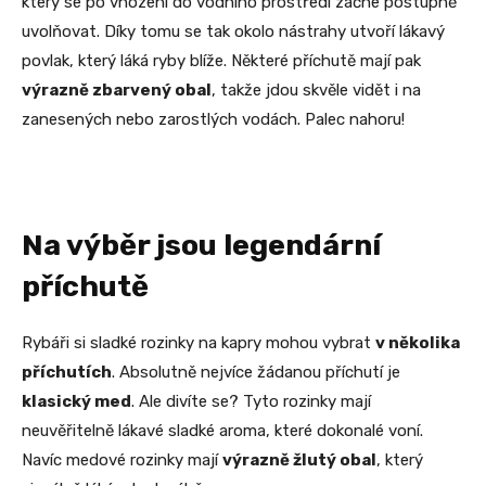
který se po vhození do vodního prostředí začne postupně
uvolňovat. Díky tomu se tak okolo nástrahy utvoří lákavý
povlak, který láká ryby blíže. Některé příchutě mají pak
výrazně zbarvený obal
, takže jdou skvěle vidět i na
zanesených nebo zarostlých vodách. Palec nahoru!
Na výběr jsou legendární
příchutě
Rybáři si sladké rozinky na kapry mohou vybrat
v několika
příchutích
. Absolutně nejvíce žádanou příchutí je
klasický med
. Ale divíte se? Tyto rozinky mají
neuvěřitelně lákavé sladké aroma, které dokonalé voní.
Navíc medové rozinky mají
výrazně žlutý obal
, který