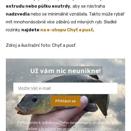
extrudu nebo půlku exutrdy
, aby se nástraha
nadzvedla
nebo se minimálně vznášela. Takto může rybář
mít mnohonásobně více záběrů od mlsných ryb. Sladké
rozinky
najdete
na e-shopu Chyť a pusť
.
Zdroj a ilustrační foto: Chyť a pusť
Už vám nic neunikne!
Přihlásit se
Přihlášením k odběru našeho newsletteru souhlasíte s
našimi
zásadami zpracování osobních údajů