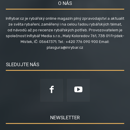
O NÁS
InRybar.cz je rybářský online magazín plný zpravodajství a aktualit
ze světa rybaření, zaměřený i na celou řadou rybářských témat,
od návodů až po recenze rybářských potřeb. Provozovatelem je
společnost InRybář Media s.r.o., Malý Koloredov 761, 738 01 Frýdek-
Místek, IČ: 05647371; Tel.: +420 776 090 900 Email:
plasgura@inrybar.cz
SLEDUJTE NÁS
NEWSLETTER