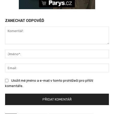
ZANECHAT ODPOVĚĎ
Komentář:
Jm
Ema
Uložit mé jméno a e-mail v tomto prohlížeči pro příští
komentáře.