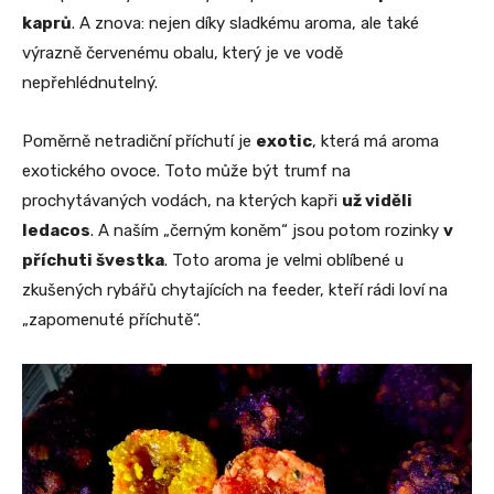
kaprů
. A znova: nejen díky sladkému aroma, ale také
výrazně červenému obalu, který je ve vodě
nepřehlédnutelný.
Poměrně netradiční příchutí je
exotic
, která má aroma
exotického ovoce. Toto může být trumf na
prochytávaných vodách, na kterých kapři
už viděli
ledacos
. A naším „černým koněm“ jsou potom rozinky
v
příchuti švestka
. Toto aroma je velmi oblíbené u
zkušených rybářů chytajících na feeder, kteří rádi loví na
„zapomenuté příchutě“.