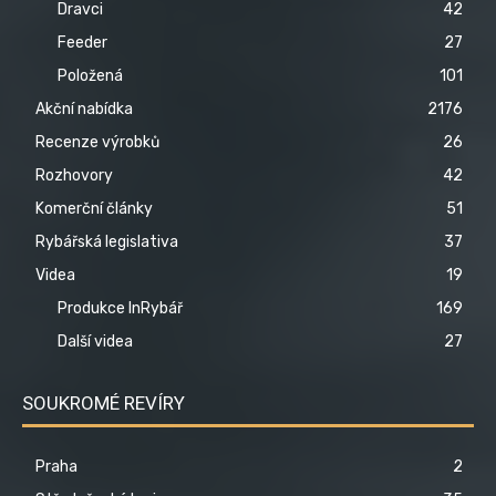
Dravci
42
Feeder
27
Položená
101
Akční nabídka
2176
Recenze výrobků
26
Rozhovory
42
Komerční články
51
Rybářská legislativa
37
Videa
19
Produkce InRybář
169
Další videa
27
SOUKROMÉ REVÍRY
Praha
2