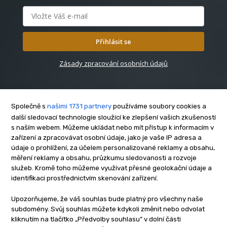
Přihlásit se
Zásady zpracování osobních údajů
Společně s
našimi 1731 partnery
používáme soubory cookies a
další sledovací technologie sloužící ke zlepšení vašich zkušeností
s naším webem. Můžeme ukládat nebo mít přístup k informacím v
O nás
zařízení a zpracovávat osobní údaje, jako je vaše IP adresa a
Kontakt
údaje o prohlížení, za účelem personalizované reklamy a obsahu,
měření reklamy a obsahu, průzkumu sledovanosti a rozvoje
Reklama
služeb. Kromě toho můžeme využívat přesné geolokační údaje a
Zásady soukromí
identifikaci prostřednictvím skenování zařízení.
Privacy policy
Upozorňujeme, že váš souhlas bude platný pro všechny naše
Cookies
subdomény. Svůj souhlas můžete kdykoli změnit nebo odvolat
Etický kodex
kliknutím na tlačítko „Předvolby souhlasu” v dolní části