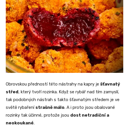
Obrovskou předností této nástrahy na kapry je
šťavnatý
střed
, který tvoří rozinka. Když se rybář nad tím zamyslí,
tak podobných nástrah s takto šťavnatým středem je ve
světě rybaření
strašně málo
. A i proto jsou obalované
rozinky tak účinné, protože jsou
dost netradiční a
neokoukané
.