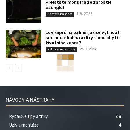
Přelstěte monstra ze zarostlé
džungle!
5. 8. 2026
Montáže na kapra
Lov kaprů na bahně: jak se vyhnout
smradu z bahna a díky tomu chytit
životního kapra?
26. 7. 2026
Rybolovné techniky
NÁVODY A NÁSTRAHY
Rybářské tipy a triky
68
Uzly a montáže
4