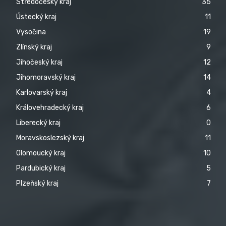
Středočeský kraj
35
Ústecký kraj
11
Vysočina
19
Zlínský kraj
9
Jihočeský kraj
12
Jihomoravský kraj
14
Karlovarský kraj
4
Královehradecký kraj
6
Liberecký kraj
0
Moravskoslezský kraj
11
Olomoucký kraj
10
Pardubický kraj
5
Plzeňský kraj
7