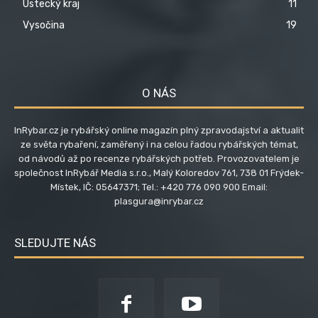
Ústecký kraj
11
Vysočina
19
O NÁS
InRybar.cz je rybářský online magazín plný zpravodajství a aktualit
ze světa rybaření, zaměřený i na celou řadou rybářských témat,
od návodů až po recenze rybářských potřeb. Provozovatelem je
společnost InRybář Media s.r.o., Malý Koloredov 761, 738 01 Frýdek-
Místek, IČ: 05647371; Tel.: +420 776 090 900 Email:
plasgura@inrybar.cz
SLEDUJTE NÁS