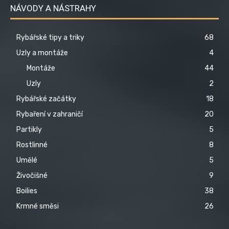
NÁVODY A NÁSTRAHY
Rybářské tipy a triky
68
Uzly a montáže
4
Montáže
44
Uzly
2
Rybářské začátky
18
Rybaření v zahraničí
20
Partikly
5
Rostlinné
8
Umělé
5
Živočišné
9
Boilies
38
Krmné směsi
26