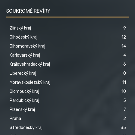
SOUKROMÉ REVÍRY
Zlínský kraj
9
Jihočeský kraj
12
Jihomoravský kraj
14
Karlovarský kraj
4
Královehradecký kraj
6
Liberecký kraj
0
Moravskoslezský kraj
11
Olomoucký kraj
10
Pardubický kraj
5
Plzeňský kraj
7
Praha
2
Středočeský kraj
35