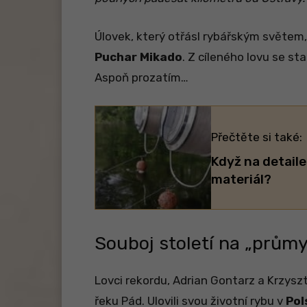
Úlovek, který otřásl rybářským světem
Puchar Mikado
. Z cíleného lovu se sta
Aspoň prozatím…
Přečtěte si také:
Když na detaile
materiál?
Souboj století na „prům
Lovci rekordu, Adrian Gontarz a Krzyszt
řeku Pád. Ulovili svou životní rybu v
Pol