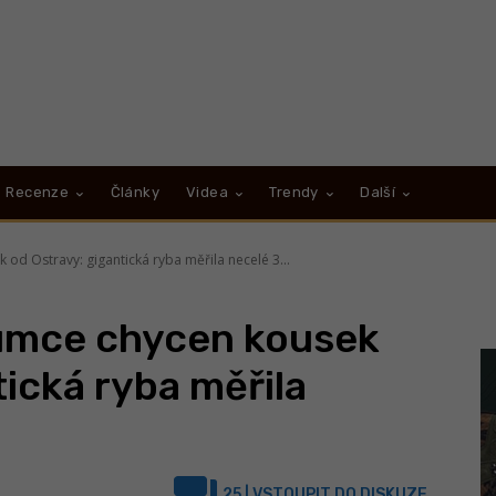
Recenze
Články
Videa
Trendy
Další
od Ostravy: gigantická ryba měřila necelé 3...
umce chycen kousek
tická ryba měřila
25
| VSTOUPIT DO DISKUZE