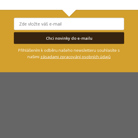
ka, kterou zná každý, kdo někdy vláčel. Ale jak
. Slunce, klidná hladina a pak… rána, která
ovku
Polska Akademia Wędkarska
.
a půl metru
, ale o půl hodiny později přišel záběr,
Chci novinky do e-mailu
yra pro polský web
Sport.pl
. Souboj trval
přes
Přihlášením k odběru našeho newsletteru souhlasíte s
bavení!
našimi
zásadami zpracování osobních údajů