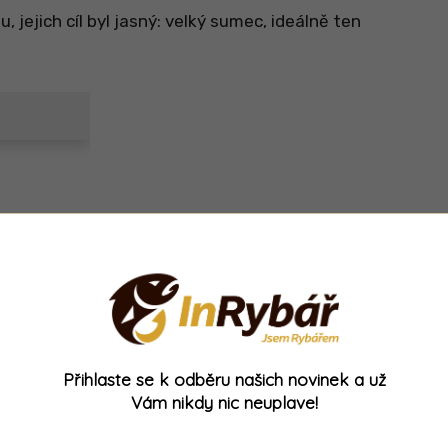
 jejich cíl byl jasný: velký sumec, ideálně ten
Přihlaste se k odběru našich novinek a už
Vám nikdy nic neuplave!
iasko než na rekord. Vítr, déšť, nulová aktivita.