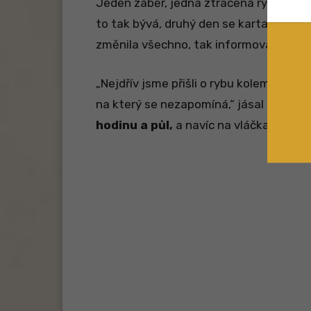
Jeden záběr, jedna ztracená ryba. Klasi
to tak bývá, druhý den se karta obrátila
změnila všechno, tak informovala o úl
„Nejdřív jsme přišli o rybu kolem
dvou 
na který se nezapomíná,“ jásal lovec P
hodinu a půl,
a navíc na vláčkařské vy