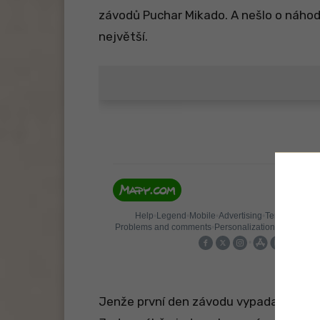
závodů Puchar Mikado. A nešlo o náhodu,
největší.
Jenže první den závodu vypadal spíš na f