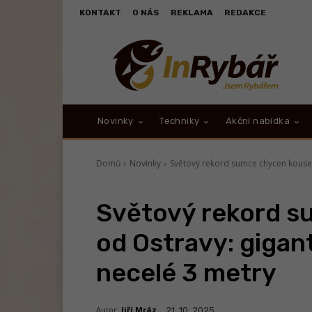
KONTAKT
O NÁS
REKLAMA
REDAKCE
Novinky
Techniky
Akční nabídka
Domů
Novinky
Světový rekord sumce chycen kousek 
Světový rekord s
od Ostravy: gigan
necelé 3 metry
Autor:
Jiří Mráz
21. 10. 2025