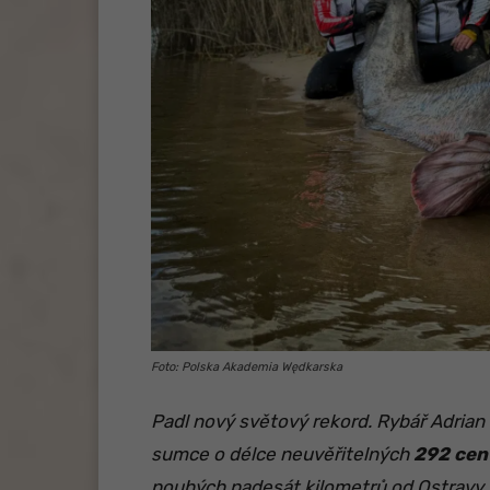
Foto: Polska Akademia Wędkarska
Padl nový světový rekord. Rybář Adrian
sumce o délce neuvěřitelných
292 cen
pouhých padesát kilometrů od Ostravy.