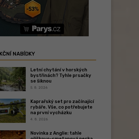
KČNÍ NABÍDKY
Letní chytání v horských
bystřinách? Tyhle prsačky
se šiknou
5. 8. 2026
Kaprařský set pro začínající
rybáře. Vše, co potřebujete
na první vycházku
4. 8. 2026
Novinka z Anglie: tahle
oříškovo-smetanová pecka