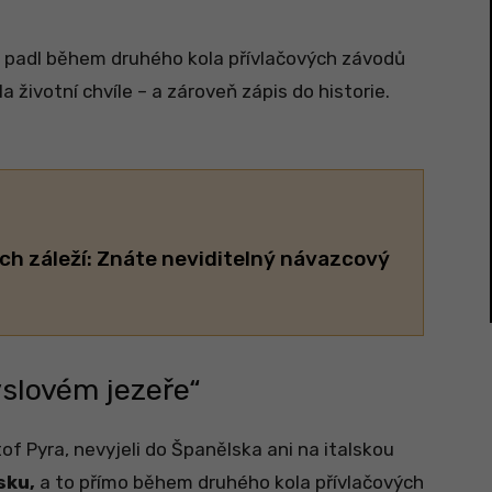
, padl během druhého kola přívlačových závodů
la životní chvíle – a zároveň zápis do historie.
ch záleží: Znáte neviditelný návazcový
yslovém jezeře“
of Pyra, nevyjeli do Španělska ani na italskou
sku,
a to přímo během druhého kola přívlačových