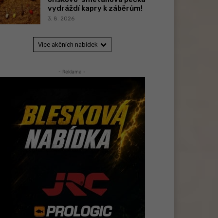
vydráždí kapry k záběrům!
3. 8. 2026
Více akčních nabídek
- Reklama -