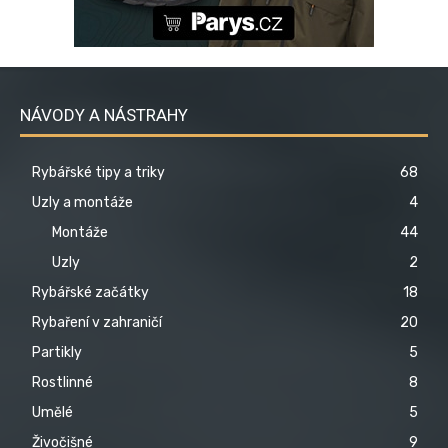
NÁVODY A NÁSTRAHY
Rybářské tipy a triky
68
Uzly a montáže
4
Montáže
44
Uzly
2
Rybářské začátky
18
Rybaření v zahraničí
20
Partikly
5
Rostlinné
8
Umělé
5
Živočišné
9