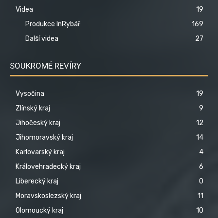
Videa
19
Produkce InRybář
169
Další videa
27
SOUKROMÉ REVÍRY
Vysočina
19
Zlínský kraj
9
Jihočeský kraj
12
Jihomoravský kraj
14
Karlovarský kraj
4
Královehradecký kraj
6
Liberecký kraj
0
Moravskoslezský kraj
11
Olomoucký kraj
10