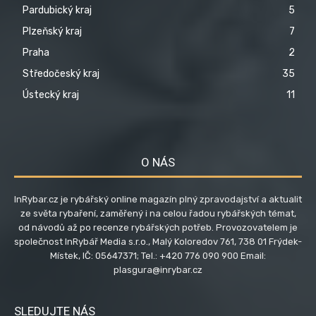
Pardubický kraj
5
Plzeňský kraj
7
Praha
2
Středočeský kraj
35
Ústecký kraj
11
O NÁS
InRybar.cz je rybářský online magazín plný zpravodajství a aktualit
ze světa rybaření, zaměřený i na celou řadou rybářských témat,
od návodů až po recenze rybářských potřeb. Provozovatelem je
společnost InRybář Media s.r.o., Malý Koloredov 761, 738 01 Frýdek-
Místek, IČ: 05647371; Tel.: +420 776 090 900 Email:
plasgura@inrybar.cz
SLEDUJTE NÁS