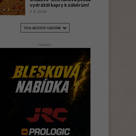
vydráždí kapry k záběrům!
3. 8. 2026
Více akčních nabídek
- Reklama -