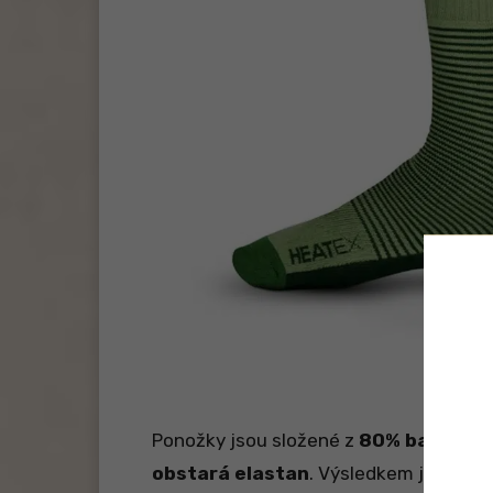
Ponožky jsou složené z
80% bavlny
, 
obstará elastan
. Výsledkem je, že p