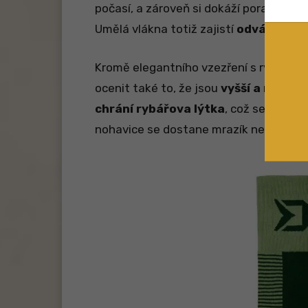
počasí, a zároveň si dokáží poradit, i k
Umělá vlákna totiž zajistí
odvádění vl
Kromě elegantního vzezření s rybáři 
ocenit také to, že jsou
vyšší a nekonč
chrání rybářova lýtka
, což se hodí z
nohavice se dostane mrazík nebo chladný 