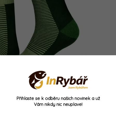
Přihlaste se k odběru našich novinek a už
kterou z
15 % doplňuje polyester
a zbylých
5 %
Vám nikdy nic neuplave!
onožky
udrží nohu v teple
i během mrazivého