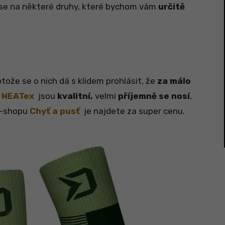
se na některé druhy, které bychom vám
určitě
tože se o nich dá s klidem prohlásit, že
za málo
 HEATex
jsou
kvalitní,
velmi
příjemně se nosí
,
e-shopu
Chyť a pusť
je najdete za super cenu.