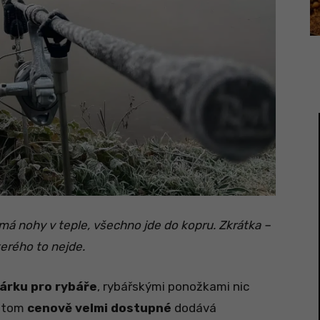
á nohy v teple, všechno jde do kopru. Zkrátka –
terého to nejde.
dárku pro rybáře
, rybářskými ponožkami nic
řitom
cenově velmi dostupné
dodává