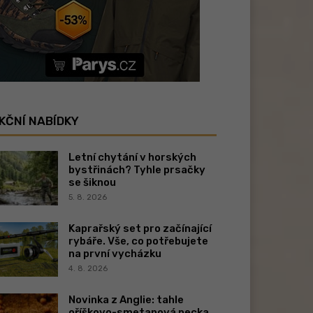
KČNÍ NABÍDKY
Letní chytání v horských
bystřinách? Tyhle prsačky
se šiknou
5. 8. 2026
Kaprařský set pro začínající
rybáře. Vše, co potřebujete
na první vycházku
4. 8. 2026
Novinka z Anglie: tahle
oříškovo-smetanová pecka